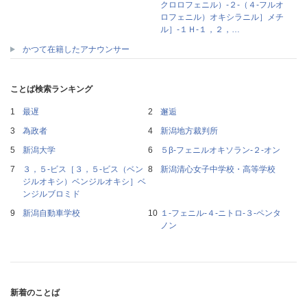
クロロフェニル）‐２‐（４‐フルオ
ロフェニル）オキシラニル］メチ
ル］‐１Ｈ‐１，２，…
かつて在籍したアナウンサー
ことば検索ランキング
最遅
邂逅
為政者
新潟地方裁判所
新潟大学
５β‐フェニルオキソラン‐２‐オン
３，５‐ビス［３，５‐ビス（ベン
新潟清心女子中学校・高等学校
ジルオキシ）ベンジルオキシ］ベ
ンジルブロミド
新潟自動車学校
１‐フェニル‐４‐ニトロ‐３‐ペンタ
ノン
新着のことば