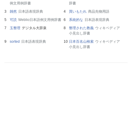
例文用例辞書
辞書
雑然
日本語表現辞典
買いもたれ
商品先物用語
可読
Weblio日本語例文用例辞書
系統的な
日本語表現辞典
玉整理
デジタル大辞泉
整理された教義
ウィキペディア
小見出し辞書
sorted
日本語表現辞典
日本百名山検索
ウィキペディア
小見出し辞書