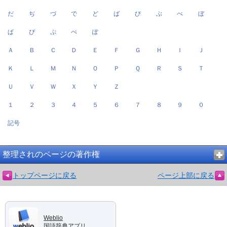
だ
ぢ
づ
で
ど
ば
び
ぶ
べ
ぼ
ぱ
ぴ
ぷ
ぺ
ぽ
Ａ
Ｂ
Ｃ
Ｄ
Ｅ
Ｆ
Ｇ
Ｈ
Ｉ
Ｊ
Ｋ
Ｌ
Ｍ
Ｎ
Ｏ
Ｐ
Ｑ
Ｒ
Ｓ
Ｔ
Ｕ
Ｖ
Ｗ
Ｘ
Ｙ
Ｚ
１
２
３
４
５
６
７
８
９
０
記号
整理されのページの著作権
トップページに戻る
ページ上部に戻る
Weblio
国語辞典アプリ