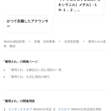
キシラニル］メチル］‐１
Ｈ‐１，２，…
かつて在籍したアナウンサ
ー
Weblio国語辞典
>
辞書・百科事典
>
活用形辞書
>
整理され
の意
味・解説
「整理され」の関連ページ
「整理され」を解説文に含む用語の一覧
「整理され」を含む用語の索引
「整理され」の関連用語
インデックスタブ
Weblio日本語
クスタブ
Weblio日本語例文用例