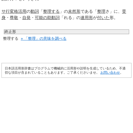
サ行変格活用
の
動詞
「
整理する
」の
未然形
である「
整理
さ」に、
受
身
・
尊敬
・
自発
・
可能の助動詞
「れる」の
連用形
が
付いた
形。
終止形
整理する
» 「整理」の意味を調べる
日本語活用形辞書はプログラムで機械的に活用形や説明を生成しているため、不適
切な項目が含まれていることもあります。ご了承くださいませ。
お問い合わせ
。