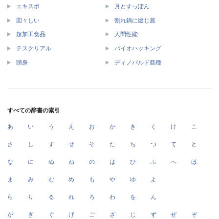
エキスポ
月とすっぽん
図々しい
割れ鍋に綴じ蓋
超加工食品
人間性能
テスクリアル
バイオハッキング
頭身
ディノバルド亜種
すべての辞書の索引
あ
い
う
え
お
か
き
く
け
こ
さ
し
す
せ
そ
た
ち
つ
て
と
な
に
ぬ
ね
の
は
ひ
ふ
へ
ほ
ま
み
む
め
も
や
ゆ
よ
ら
り
る
れ
ろ
わ
を
ん
が
ぎ
ぐ
げ
ご
ざ
じ
ず
ぜ
ぞ