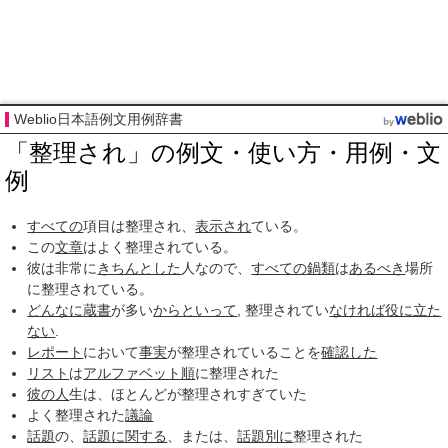
Weblio日本語例文用例辞書
「整理され」の例文・使い方・用例・文
例
すべての
項目は整理され、
表示され
ている。
この
文章
はよく整理されている。
彼は非常に
きちんとした
人なので、
すべての
鍋類
は
あるべき
場所
に整理されている。
どんなに
蔵書
が多い
からといって
, 整理されてい
なければ
役に立た
ない
.
レポート
において
事実
が整理されていることを
確認した
リスト
は
アルファベット順
に整理された
彼の人
生は、ほとんどが整理されすぎていた
よく整理された
議論
話題
の、
話題
に関する
、または、
話題
別に
整理された