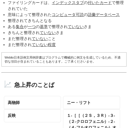
ファイリングカードは、
インデックスタブ
の
付いた
カード
で整理
されていた
意味によって整理された
コンピュータ
可読
の
語彙
データベース
整理されてきちんとなる
ある
集合
が
一つ
の
基準
で整理され
ていない
さま
きちんと整理され
ていない
さま
まだ整理され
ていない
こと
まだ整理され
ていない
程度
Weblio日本語例文用例辞書はプログラムで機械的に例文を生成しているため、不適
切な項目が含まれていることもあります。ご了承くださいませ。
急上昇のことば
高物師
ニー・リフト
反映
１‐［［（２Ｓ，３Ｒ）‐３‐
（２‐クロロフェニル）‐２‐
（４‐フルオロフェニル）オ