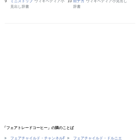
ミニストップ
ウィキペディア小
街ナカ
ウィキペディア小見出し
見出し辞書
辞書
「フェアトレードコーヒー」の隣のことば
フェアチャイルド・チャンネルF
フェアチャイルド・ドルニエ