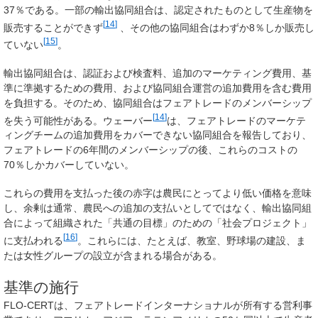
37％である。一部の輸出協同組合は、認定されたものとして生産物を
[
14
]
販売することができず
、その他の協同組合はわずか8％しか販売し
[
15
]
ていない
。
輸出協同組合は、認証および検査料、追加のマーケティング費用、基
準に準拠するための費用、および協同組合運営の追加費用を含む費用
を負担する。そのため、協同組合はフェアトレードのメンバーシップ
[
14
]
を失う可能性がある。ウェーバー
は、フェアトレードのマーケテ
ィングチームの追加費用をカバーできない協同組合を報告しており、
フェアトレードの6年間のメンバーシップの後、これらのコストの
70％しかカバーしていない。
これらの費用を支払った後の赤字は農民にとってより低い価格を意味
し、余剰は通常、農民への追加の支払いとしてではなく、輸出協同組
合によって組織された「共通の目標」のための「社会プロジェクト」
[
16
]
に支払われる
。これらには、たとえば、教室、野球場の建設、ま
たは女性グループの設立が含まれる場合がある。
基準の施行
FLO-CERTは、フェアトレードインターナショナルが所有する営利事