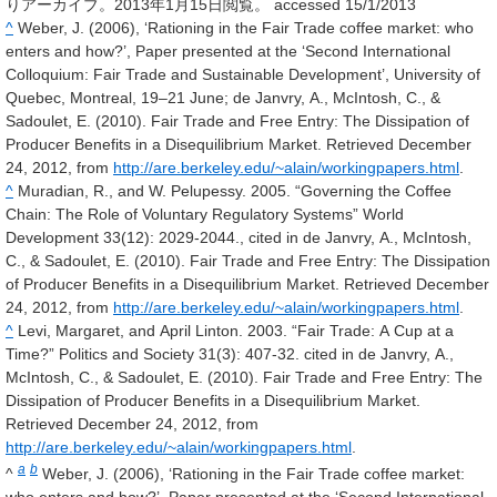
りアーカイブ。2013年1月15日閲覧。
accessed 15/1/2013
^
Weber, J. (2006), ‘Rationing in the Fair Trade coffee market: who
enters and how?’, Paper presented at the ‘Second International
Colloquium: Fair Trade and Sustainable Development’, University of
Quebec, Montreal, 19–21 June; de Janvry, A., McIntosh, C., &
Sadoulet, E. (2010). Fair Trade and Free Entry: The Dissipation of
Producer Benefits in a Disequilibrium Market. Retrieved December
24, 2012, from
http://are.berkeley.edu/~alain/workingpapers.html
.
^
Muradian, R., and W. Pelupessy. 2005. “Governing the Coffee
Chain: The Role of Voluntary Regulatory Systems” World
Development 33(12): 2029-2044., cited in de Janvry, A., McIntosh,
C., & Sadoulet, E. (2010). Fair Trade and Free Entry: The Dissipation
of Producer Benefits in a Disequilibrium Market. Retrieved December
24, 2012, from
http://are.berkeley.edu/~alain/workingpapers.html
.
^
Levi, Margaret, and April Linton. 2003. “Fair Trade: A Cup at a
Time?” Politics and Society 31(3): 407-32. cited in de Janvry, A.,
McIntosh, C., & Sadoulet, E. (2010). Fair Trade and Free Entry: The
Dissipation of Producer Benefits in a Disequilibrium Market.
Retrieved December 24, 2012, from
http://are.berkeley.edu/~alain/workingpapers.html
.
a
b
^
Weber, J. (2006), ‘Rationing in the Fair Trade coffee market:
who enters and how?’, Paper presented at the ‘Second International