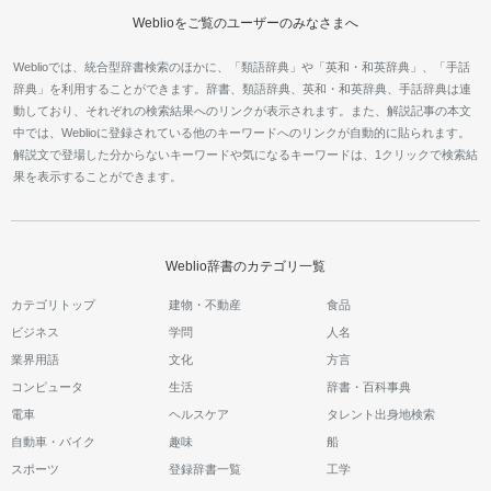
Weblioをご覧のユーザーのみなさまへ
Weblioでは、統合型辞書検索のほかに、「類語辞典」や「英和・和英辞典」、「手話
辞典」を利用することができます。辞書、類語辞典、英和・和英辞典、手話辞典は連
動しており、それぞれの検索結果へのリンクが表示されます。また、解説記事の本文
中では、Weblioに登録されている他のキーワードへのリンクが自動的に貼られます。
解説文で登場した分からないキーワードや気になるキーワードは、1クリックで検索結
果を表示することができます。
Weblio辞書のカテゴリ一覧
カテゴリトップ
建物・不動産
食品
ビジネス
学問
人名
業界用語
文化
方言
コンピュータ
生活
辞書・百科事典
電車
ヘルスケア
タレント出身地検索
自動車・バイク
趣味
船
スポーツ
登録辞書一覧
工学