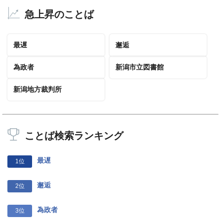
急上昇のことば
最遅
邂逅
為政者
新潟市立図書館
新潟地方裁判所
ことば検索ランキング
最遅
1位
邂逅
2位
為政者
3位