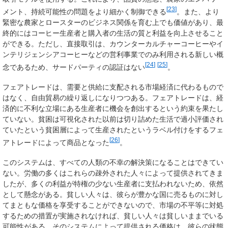
[
23
]
メント、持続可能性の問題をより細かく制御できる
。また、より
緊密な農家とロースターのビジネス関係を育む上でも価値があり、最
終的にはコーヒー生産者と購入者の生活の質と利益を向上させること
ができる。ただし、直接取引は、カウンターカルチャーコーヒーやイ
ンテリジェンシアコーヒーなどの営利事業でのみ利用される新しい概
[
24
]
[
25
]
念であるため、サードパーティの認証はない
。
フェアトレードは、需要と供給に支配される市場経済に代わるもので
はなく、自由貿易の繰り返しになりつつある。フェアトレードは、経
済的に不利な立場にある生産者に機会を創出するという約束を果たし
ていない。貧困は可視化された以前は切り詰めた生活で過小評価され
ていたという貧困層によって生産されたというラベル付けをするフェ
[
26
]
アトレードによって商品となった
。
このシステムは、すべての人類の不幸の解決策になることはできてい
ない。労働の多くはこれらの疎外された人々によって提供されてきま
したが、多くの利益が特権の少ない生産者に支払われないため、依然
として懸念がある。貧しい人々は、彼らが豊かな国に売るものに対し
てまともな価格を享受することができないので、市場の不平等に対処
するための措置が実施されなければ、貧しい人々は貧しいままでいる
可能性がある。そのシステムによって提供される価格は、彼らの状態