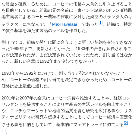
な賃金を確保するために、コーヒーの価格を人為的に引き上げること
を目的としている。組織の元の名前は、東インド諸島のオランダ植民
地主義者によるコーヒー農家の搾取に反対した架空のオランダ人のキ
[
1
]
ャラクターにちなんで、「
MaxHavelaar
」であった
。組織は、特定
の賃金基準を満たす製品のラベルを作成した。
割り当ては、組織が翌年に間に合うように新しい契約を交渉できなか
った1989年まで、更新されなかった。 1983年の合意は延長されるこ
とが決定されたが、まだ決定されていなかったため、割り当てはなか
った。新しい合意は1992年まで交渉できなかった。
1990年から1992年にかけて、割り当てが設定されていなかったた
め、コーヒーの価格の割り当てを決定できなかったため、コーヒーの
価格は史上最低に達した。
2001年と2007年の合意はコーヒー消費を推進することや、経済コン
サルタントを提供することにより生産者の生活レベルを向上すること
や、ニッチなマーケットや地理的品質を含む研究を広げる事や、サス
テイナビリティの研究を伝導することによってコーヒー経済を安定化
[
2
]
させる事を目的としていて、基本的にフェアトレードに似ている
[
3
]
。