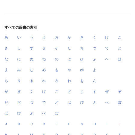
すべての辞書の索引
あ
い
う
え
お
か
き
く
け
こ
さ
し
す
せ
そ
た
ち
つ
て
と
な
に
ぬ
ね
の
は
ひ
ふ
へ
ほ
ま
み
む
め
も
や
ゆ
よ
ら
り
る
れ
ろ
わ
を
ん
が
ぎ
ぐ
げ
ご
ざ
じ
ず
ぜ
ぞ
だ
ぢ
づ
で
ど
ば
び
ぶ
べ
ぼ
ぱ
ぴ
ぷ
ぺ
ぽ
Ａ
Ｂ
Ｃ
Ｄ
Ｅ
Ｆ
Ｇ
Ｈ
Ｉ
Ｊ
Ｋ
Ｌ
Ｍ
Ｎ
Ｏ
Ｐ
Ｑ
Ｒ
Ｓ
Ｔ