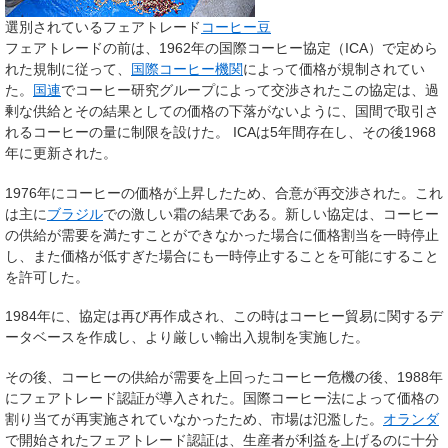
選別されているフェアトレード
コーヒー豆
フェアトレードの前は、1962年の国際コーヒー協定（ICA）で定めら
れた規制に従って、
国際コーヒー機関
によって価格が規制されてい
た。
国連
でコーヒー研究グループによって交渉されたこの協定は、過
剰な供給とその結果としての価格の下落がないように、国間で取引さ
れるコーヒーの量に制限を設けた。 ICAは5年間存在し、その後1968
年に更新された。
1976年にコーヒーの価格が上昇したため、合意が再交渉された。これ
は主に
ブラジル
での激しい霜の結果である。新しい協定は、コーヒー
の供給が需要を満たすことができなかった場合に価格割当を一時停止
し、また価格が低すぎた場合にも一時停止することを可能にすること
を許可した。
1984年に、協定は再び再作成され、この時はコーヒー貿易に関するデ
ータベースを作成し、より厳しい輸出入規制を実施した。
その後、コーヒーの供給が需要を上回ったコーヒー危機の後、1988年
にフェアトレード認証が導入された。国際コーヒー法によって価格の
割り当てが再実施されていなかったため、市場は氾濫した。
オランダ
で開始されたフェアトレード認証は、生産者が利益を上げるのに十分