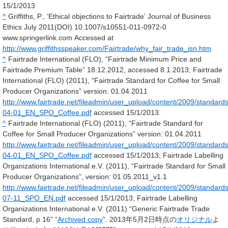
15/1/2013
^
Griffiths, P., ‘Ethical objections to Fairtrade’ Journal of Business
Ethics July 2011(DOI) 10.1007/s10551-011-0972-0
www.springerlink.com Accessed at
http://www.griffithsspeaker.com/Fairtrade/why_fair_trade_isn.htm
^
Fairtrade International (FLO), “Fairtrade Minimum Price and
Fairtrade Premium Table” 18.12.2012, accessed 8.1.2013; Fairtrade
International (FLO) (2011), “Fairtrade Standard for Coffee for Small
Producer Organizations” version: 01.04.2011
http://www.fairtrade.net/fileadmin/user_upload/content/2009/standar
04-01_EN_SPO_Coffee.pdf
accessed 15/1/2013.
^
Fairtrade International (FLO) (2011), “Fairtrade Standard for
Coffee for Small Producer Organizations” version: 01.04.2011
http://www.fairtrade.net/fileadmin/user_upload/content/2009/standar
04-01_EN_SPO_Coffee.pdf
accessed 15/1/2013; Fairtrade Labelling
Organizations International e.V. (2011), “Fairtrade Standard for Small
Producer Organizations”, version: 01.05.2011_v1.1
http://www.fairtrade.net/fileadmin/user_upload/content/2009/standar
07-11_SPO_EN.pdf
accessed 15/1/2013; Fairtrade Labelling
Organizations International e.V. (2011) “Generic Fairtrade Trade
Standard, p 16”
“
Archived copy
”. 2013年5月2日時点の
オリジナル
よ