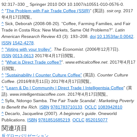
92:317–330 _ Springer 2010 DOI 10.1007/s10551-010-0576-0.
^
“
The Problem with Fair Trade Coffee (SSIR)
” (英語).
ssir.org
. 2017
年4月17日閲覧。
^
Sick, Deborah (2008-08-20). “Coffee, Farming Families, and Fair
Trade in Costa Rica: New Markets, Same Old Problems?”.
Latin
American Research Review
43
(3): 193–208.
doi
:
10.1353/lar.0.0042
.
ISSN
1542-4278
.
^
“Voting with your trolley”
.
The Economist
. (2006年12月7日).
ISSN
0013-0613
2017年4月17日閲覧。
^
“
What is Direct Trade coffee?
”.
www.ethicalcoffee.net
. 2017年4月17
日閲覧。
^
“Sustainability | Counter Culture Coffee”
(英語).
Counter Culture
Coffee
. (2016年8月11日)
2017年4月17日閲覧。
^
“
Learn & Do | Community | Direct Trade | Intelligentsia Coffee
” (英
語).
www.intelligentsiacoffee.com
. 2017年4月17日閲覧。
^
Sylla, Ndongo Samba.
The Fair Trade Scandal : Marketing Poverty
to Benefit the Rich
.
ISBN
9781783710133
.
OCLC
1083942810
^
Decarlo, Jacqueline (2007).
A beginner's guide
. Oneworld
Publications.
ISBN
9781851685219
.
OCLC
852015077
関連項目
反グローバリゼーション