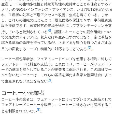
生産モードの生物多様性と持続可能性を維持することを使命とするア
メリカのNGOレインフォレストアライアンス、およびUTZ認定が含ま
れ、生産者の効率と市場アクセスの改善に焦点を当てている。しか
し、これらの組織のほとんどは、最低価格を保証できず、事前融資施
設を提供できず、家族経営の農場を犠牲にしてプランテーションを支
[
6
]
持していると批判されている
。認証スキームとその競合組織につい
ての最大のアイデアは、収入だけを生み出すのではなく、常に革新を
試みる革新の論理を持っているが、さまざまな野心を持つさまざまな
[
6
]
目的の変化するニーズに積極的に対応することである
。
コーヒー梱包業者は、フェアトレードのロゴを使用する権利に対して
フェアトレードに料金を支払う。これにより、コーヒーがフェアトレ
ードの基準を満たしていることが消費者に保証される。この認証マー
クの付いたコーヒーは、これらの基準を満たす農家や協同組合によっ
[
7
]
て生産されなければならない
。
コーヒー小売業者
コーヒー小売業者は、フェアトレードによってプレミアム製品として
フェアトレードコーヒーを販売し、コーヒーに好きなだけ請求するこ
[
8
]
とを制限されていない
。