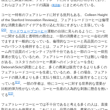
これらは
フェアトレードの議論
にまとめられている。
（
英語版
）
コーヒー特有のフェアトレードに対する批判もある。 Colleen Haight
of the Stanford Innovation Reviewは、フェアトレードコーヒーは倫理
的な消費主義のアイデアを売り込む方法にすぎないと主張している
[
20
]
。
サードウェーブコーヒー
運動の台頭に見られるように、コーヒ
ーに関する品質と透明性の懸念は、一部の消費者とコーヒー会社の間
でますます一般的になっている。倫理的なコーヒーと高品質のコーヒ
ーのバランスを維持することは、フェアトレードの認定コーヒーファ
ーム内で品質のインセンティブが不十分であると一部のコーヒー焙煎
業者が見なしているため、フェアトレードのコーヒーでは難しい場合
がある。コスタリカのコーヒー農家へのインタビューを含む
DeborahSickの調査によると、多くの農家は販売できるよりも多くの
フェアトレードコーヒーを生産しているため、多くの場合、フェアト
レードの購入者よりも多く支払う独立した購入者に販売することにな
[
21
]
っている
。一部の学者は、特にコーヒーに対する世界的な需要が
比較的弾力性がないため、コーヒー生産の人為的な刺激に懸念を抱い
[
22
]
てる
。
フェアトレードコーヒーでは不十分であると考える多くの人は、直接
取引モデルを使用する。これにより、品質の懸念、農家のエンパワー