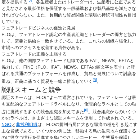
[
5
]
定を提供する
。各生産者またはトレーダーは、生産者に公正である
と見なされる最低価格を保証する一般基準および製品基準を満たさな
ければならない。また、長期的な貿易関係と環境の持続可能性も目指
している。
フェアトレードビジネスの促進と発展
FLOは、フェアトレード認定の生産者組織とトレーダーの両方と協力
して、需要と供給を一致させている。また、これらの組織を強化し、
市場へのアクセスを改善する責任がある。
フェアトレードの正義を主張する
FLOは、他の国際フェアトレード組織であるIFAT、NEWS、EFTAと
協力して、FINE（FLO、IFAT、NEWS、EFTAの頭文字を表す）と呼
ばれる共通のプラットフォームを作成し、貿易と発展について討議を
[
5
]
重ね、正義に基づく貿易を一緒に推進していく
。
認証スキームと競争
認証スキームは、FLOによって運営されている。フェアトレードは最
も支配的なフェアトレードラベルになり、倫理的なラベルとしての独
[
6
]
占に挑戦する多くの競合組織を加えてきた
。競合組織からのいくつ
かのラベルは、さまざまな認証スキームを使用して作成されている。
NGO
と
非営利組織
は、FLOの規制当局に大きな頭痛の種を引き起こす
主な脅威である。いくつかの例には、移動する鳥の生息地を保護する
のに役立つ慣行を促進する鳥にやさしいコーヒー、生態系を保護し、