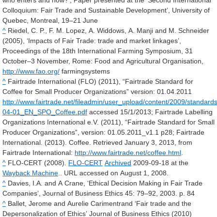
Colloquium: Fair Trade and Sustainable Development’, University of
Quebec, Montreal, 19–21 June
^
Riedel, C. P., F. M. Lopez, A. Widdows, A. Manji and M. Schneider
(2005), ‘Impacts of Fair Trade: trade and market linkages’,
Proceedings of the 18th International Farming Symposium, 31
October–3 November, Rome: Food and Agricultural Organisation,
http://www.fao.org/
farmingsystems
^
Fairtrade International (FLO) (2011), “Fairtrade Standard for
Coffee for Small Producer Organizations” version: 01.04.2011
http://www.fairtrade.net/fileadmin/user_upload/content/2009/standar
04-01_EN_SPO_Coffee.pdf
accessed 15/1/2013; Fairtrade Labelling
Organizations International e.V. (2011), “Fairtrade Standard for Small
Producer Organizations”, version: 01.05.2011_v1.1 p28; Fairtrade
International. (2013). Coffee. Retrieved January 3, 2013, from
Fairtrade International:
http://www.fairtrade.net/coffee.html
.
^
FLO-CERT (2008).
FLO-CERT
Archived
2009-09-18 at the
Wayback Machine
.. URL accessed on August 1, 2008.
^
Davies, I.A. and A Crane, ‘Ethical Decision Making in Fair Trade
Companies’, Journal of Business Ethics 45: 79–92, 2003. p. 84
^
Ballet, Jerome and Aurelie Carimentrand ‘Fair trade and the
Depersonalization of Ethics’ Journal of Business Ethics (2010)