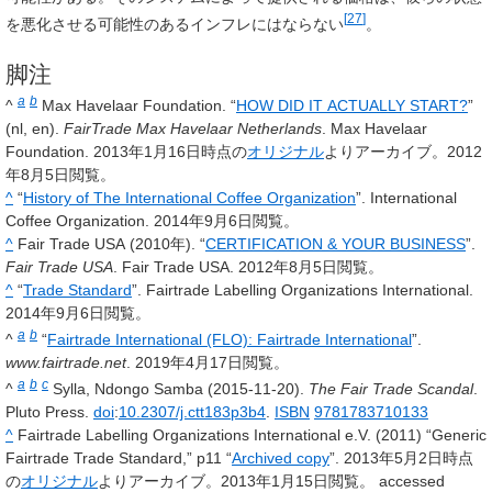
[
27
]
を悪化させる可能性のあるインフレにはならない
。
脚注
a
b
^
Max Havelaar Foundation. “
HOW DID IT ACTUALLY START?
”
(nl, en).
FairTrade Max Havelaar Netherlands
. Max Havelaar
Foundation. 2013年1月16日時点の
オリジナル
よりアーカイブ。2012
年8月5日閲覧。
^
“
History of The International Coffee Organization
”. International
Coffee Organization. 2014年9月6日閲覧。
^
Fair Trade USA (2010年). “
CERTIFICATION & YOUR BUSINESS
”.
Fair Trade USA
. Fair Trade USA. 2012年8月5日閲覧。
^
“
Trade Standard
”. Fairtrade Labelling Organizations International.
2014年9月6日閲覧。
a
b
^
“
Fairtrade International (FLO): Fairtrade International
”.
www.fairtrade.net
. 2019年4月17日閲覧。
a
b
c
^
Sylla, Ndongo Samba (2015-11-20).
The Fair Trade Scandal
.
Pluto Press.
doi
:
10.2307/j.ctt183p3b4
.
ISBN
9781783710133
^
Fairtrade Labelling Organizations International e.V. (2011) “Generic
Fairtrade Trade Standard,” p11
“
Archived copy
”. 2013年5月2日時点
の
オリジナル
よりアーカイブ。2013年1月15日閲覧。
accessed