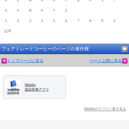
Ｕ
Ｖ
Ｗ
Ｘ
Ｙ
Ｚ
１
２
３
４
５
６
７
８
９
０
記号
フェアトレードコーヒーのページの著作権
トップページに戻る
ページ上部に戻る
Weblio
国語辞典アプリ
Weblioのアプリ一覧を見る