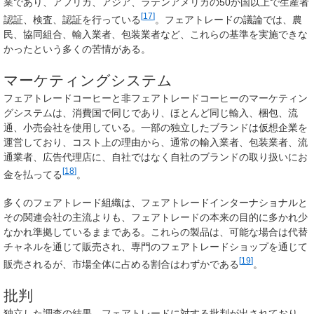
業であり、アフリカ、アジア、ラテンアメリカの50か国以上で生産者
[
17
]
認証、検査、認証を行っている
。フェアトレードの議論では、農
民、協同組合、輸入業者、包装業者など、これらの基準を実施できな
かったという多くの苦情がある。
マーケティングシステム
フェアトレードコーヒーと非フェアトレードコーヒーのマーケティン
グシステムは、消費国で同じであり、ほとんど同じ輸入、梱包、流
通、小売会社を使用している。一部の独立したブランドは仮想企業を
運営しており、コスト上の理由から、通常の輸入業者、包装業者、流
通業者、広告代理店に、自社ではなく自社のブランドの取り扱いにお
[
18
]
金を払ってる
。
多くのフェアトレード組織は、フェアトレードインターナショナルと
その関連会社の主流よりも、フェアトレードの本来の目的に多かれ少
なかれ準拠しているままである。これらの製品は、可能な場合は代替
チャネルを通じて販売され、専門のフェアトレードショップを通じて
[
19
]
販売されるが、市場全体に占める割合はわずかである
。
批判
独立した調査の結果、フェアトレードに対する批判が出されており、