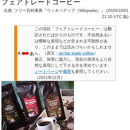
フェアトレードコーヒー
出典: フリー百科事典『ウィキペディア（Wikipedia）』 (2025/10/01
21:10 UTC 版)
この項目「
フェアトレードコーヒー
」は翻
訳されたばかりのものです。不自然あるい
は曖昧な表現などが含まれる可能性があ
り、このままでは読みづらいかもしれませ
ん。（原文：
en:fair trade coffee
）
修正、加筆に協力し、現在の表現をより自
然な表現にして下さる方を求めています。
ノートページ
や
履歴
も参照してください。
（
2021年12月
）