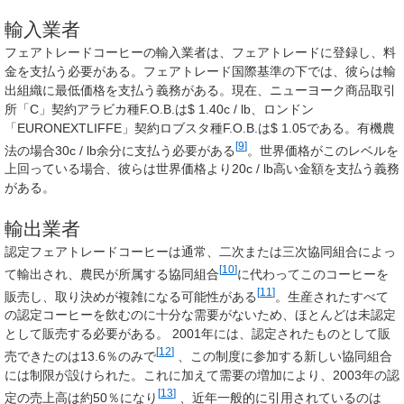
輸入業者
フェアトレードコーヒーの輸入業者は、フェアトレードに登録し、料
金を支払う必要がある。フェアトレード国際基準の下では、彼らは輸
出組織に最低価格を支払う義務がある。現在、ニューヨーク商品取引
所「C」契約アラビカ種F.O.B.は$ 1.40c / lb、ロンドン
「EURONEXTLIFFE」契約ロブスタ種F.O.B.は$ 1.05である。有機農
[
9
]
法の場合30c / lb余分に支払う必要がある
。世界価格がこのレベルを
上回っている場合、彼らは世界価格より20c / lb高い金額を支払う義務
がある。
輸出業者
認定フェアトレードコーヒーは通常、二次または三次協同組合によっ
[
10
]
て輸出され、農民が所属する協同組合
に代わってこのコーヒーを
[
11
]
販売し、取り決めが複雑になる可能性がある
。生産されたすべて
の認定コーヒーを飲むのに十分な需要がないため、ほとんどは未認定
として販売する必要がある。 2001年には、認定されたものとして販
[
12
]
売できたのは13.6％のみで
、この制度に参加する新しい協同組合
には制限が設けられた。これに加えて需要の増加により、2003年の認
[
13
]
定の売上高は約50％になり
、近年一般的に引用されているのは