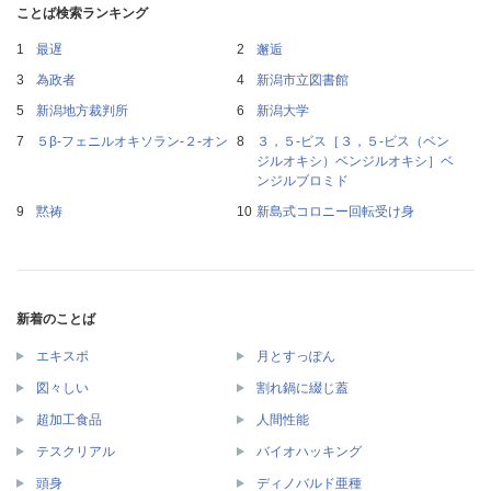
ことば検索ランキング
最遅
邂逅
為政者
新潟市立図書館
新潟地方裁判所
新潟大学
５β‐フェニルオキソラン‐２‐オン
３，５‐ビス［３，５‐ビス（ベン
ジルオキシ）ベンジルオキシ］ベ
ンジルブロミド
黙祷
新島式コロニー回転受け身
新着のことば
エキスポ
月とすっぽん
図々しい
割れ鍋に綴じ蓋
超加工食品
人間性能
テスクリアル
バイオハッキング
頭身
ディノバルド亜種