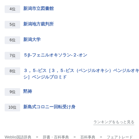
新潟市立図書館
4位
新潟地方裁判所
5位
新潟大学
6位
５β‐フェニルオキソラン‐２‐オン
7位
３，５‐ビス［３，５‐ビス（ベンジルオキシ）ベンジルオ
8位
シ］ベンジルブロミド
黙祷
9位
新島式コロニー回転受け身
10位
ランキングをもっと見る
Weblio国語辞典
>
辞書・百科事典
>
百科事典
>
フェアトレード