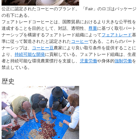
公正に認定されたコーヒーのブランド。 「Fair」のロゴはパッケージ
の右下にある。
フェアトレードコーヒー
とは、国際貿易におけるより大きな公平性を
達成することを目的として、対話、透明性、
尊重
に基づく取引パート
ナーシップを構築するフェアトレード組織によって
フェアトレード
基
準に従って製造されたと認定された
コーヒー
である。これらのパート
ナーシップは、
コーヒー豆
農家により良い取引条件を提供することに
より、
持続可能な開発
に貢献している。フェアトレード組織は、生産
者と持続可能な環境農業慣行を支援し、
児童労働
や身体的
強制労働
を
禁止している。
歴史