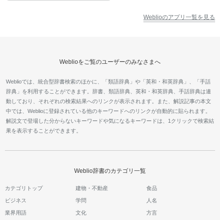
Weblioのアプリ一覧を見る
Weblioをご覧のユーザーのみなさまへ
Weblioでは、統合型辞書検索のほかに、「類語辞典」や「英和・和英辞典」、「手話
辞典」を利用することができます。辞書、類語辞典、英和・和英辞典、手話辞典は連
動しており、それぞれの検索結果へのリンクが表示されます。また、解説記事の本文
中では、Weblioに登録されている他のキーワードへのリンクが自動的に貼られます。
解説文で登場した分からないキーワードや気になるキーワードは、1クリックで検索結
果を表示することができます。
Weblio辞書のカテゴリ一覧
カテゴリトップ
建物・不動産
食品
ビジネス
学問
人名
業界用語
文化
方言