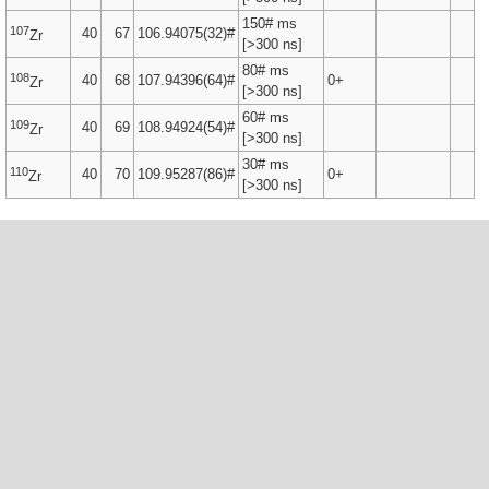
150# ms
107
40
67
106.94075(32)#
Zr
[>300 ns]
80# ms
108
40
68
107.94396(64)#
0+
Zr
[>300 ns]
60# ms
109
40
69
108.94924(54)#
Zr
[>300 ns]
30# ms
110
40
70
109.95287(86)#
0+
Zr
[>300 ns]