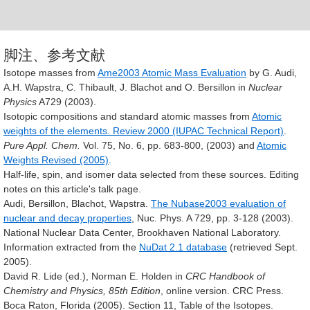
脚注、参考文献
Isotope masses from
Ame2003 Atomic Mass Evaluation
by G. Audi,
A.H. Wapstra, C. Thibault, J. Blachot and O. Bersillon in
Nuclear
Physics
A729 (2003).
Isotopic compositions and standard atomic masses from
Atomic
weights of the elements. Review 2000 (IUPAC Technical Report)
.
Pure Appl. Chem.
Vol. 75, No. 6, pp. 683-800, (2003) and
Atomic
Weights Revised (2005)
.
Half-life, spin, and isomer data selected from these sources. Editing
notes on this article's talk page.
Audi, Bersillon, Blachot, Wapstra.
The Nubase2003 evaluation of
nuclear and decay properties
, Nuc. Phys. A 729, pp. 3-128 (2003).
National Nuclear Data Center, Brookhaven National Laboratory.
Information extracted from the
NuDat 2.1 database
(retrieved Sept.
2005).
David R. Lide (ed.), Norman E. Holden in
CRC Handbook of
Chemistry and Physics, 85th Edition
, online version. CRC Press.
Boca Raton, Florida (2005). Section 11, Table of the Isotopes.