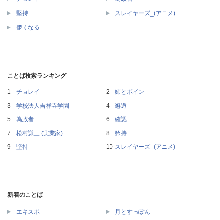
堅持
スレイヤーズ_(アニメ)
儚くなる
ことば検索ランキング
チョレイ
姉とボイン
学校法人吉祥寺学園
邂逅
為政者
確認
松村謙三 (実業家)
矜持
堅持
スレイヤーズ_(アニメ)
新着のことば
エキスポ
月とすっぽん