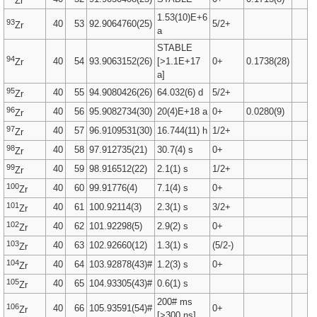
Zr
1.53(10)E+6
93
40
53
92.9064760(25)
5/2+
Zr
a
STABLE
94
40
54
93.9063152(26)
[>1.1E+17
0+
0.1738(28)
Zr
a]
95
40
55
94.9080426(26)
64.032(6) d
5/2+
Zr
96
40
56
95.9082734(30)
20(4)E+18 a
0+
0.0280(9)
Zr
97
40
57
96.9109531(30)
16.744(11) h
1/2+
Zr
98
40
58
97.912735(21)
30.7(4) s
0+
Zr
99
40
59
98.916512(22)
2.1(1) s
1/2+
Zr
100
40
60
99.91776(4)
7.1(4) s
0+
Zr
101
40
61
100.92114(3)
2.3(1) s
3/2+
Zr
102
40
62
101.92298(5)
2.9(2) s
0+
Zr
103
40
63
102.92660(12)
1.3(1) s
(5/2-)
Zr
104
40
64
103.92878(43)#
1.2(3) s
0+
Zr
105
40
65
104.93305(43)#
0.6(1) s
Zr
200# ms
106
40
66
105.93591(54)#
0+
Zr
[>300 ns]