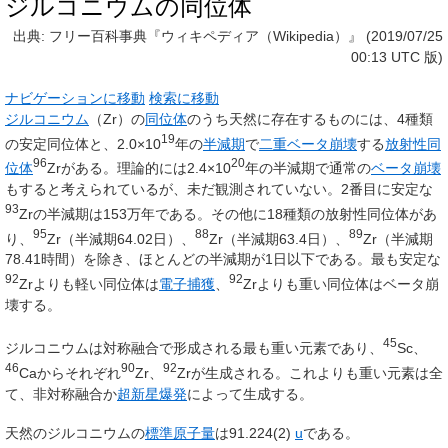
ジルコニウムの同位体
出典: フリー百科事典『ウィキペディア（Wikipedia）』 (2019/07/25
00:13 UTC 版)
ナビゲーションに移動
検索に移動
ジルコニウム
（
Zr
）の
同位体
のうち天然に存在するものには、4種類
19
の安定同位体と、2.0×10
年の
半減期
で
二重ベータ崩壊
する
放射性同
96
20
位体
Zrがある。理論的には2.4×10
年の半減期で通常の
ベータ崩壊
もすると考えられているが、未だ観測されていない。2番目に安定な
93
Zrの半減期は153万年である。その他に18種類の放射性同位体があ
95
88
89
り、
Zr（半減期64.02日）、
Zr（半減期63.4日）、
Zr（半減期
78.41時間）を除き、ほとんどの半減期が1日以下である。最も安定な
92
92
Zrよりも軽い同位体は
電子捕獲
、
Zrよりも重い同位体はベータ崩
壊する。
45
ジルコニウムは対称融合で形成される最も重い元素であり、
Sc、
46
90
92
Caからそれぞれ
Zr、
Zrが生成される。これよりも重い元素は全
て、非対称融合か
超新星爆発
によって生成する。
天然のジルコニウムの
標準原子量
は91.224(2)
u
である。