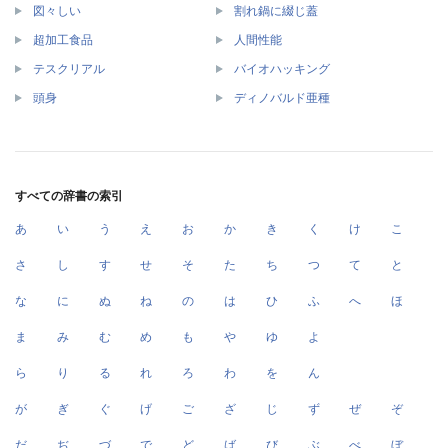
図々しい
割れ鍋に綴じ蓋
超加工食品
人間性能
テスクリアル
バイオハッキング
頭身
ディノバルド亜種
すべての辞書の索引
あ
い
う
え
お
か
き
く
け
こ
さ
し
す
せ
そ
た
ち
つ
て
と
な
に
ぬ
ね
の
は
ひ
ふ
へ
ほ
ま
み
む
め
も
や
ゆ
よ
ら
り
る
れ
ろ
わ
を
ん
が
ぎ
ぐ
げ
ご
ざ
じ
ず
ぜ
ぞ
だ
ぢ
づ
で
ど
ば
び
ぶ
べ
ぼ