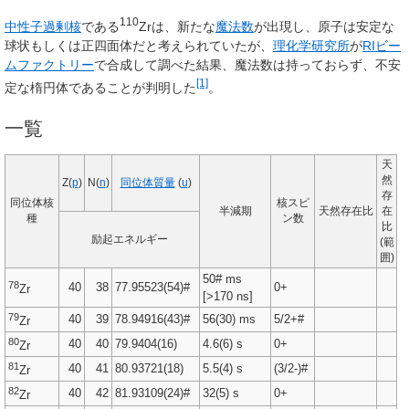
110
中性子過剰核
である
Zrは、新たな
魔法数
が出現し、原子は安定な
球状もしくは正四面体だと考えられていたが、
理化学研究所
が
RIビー
ムファクトリー
で合成して調べた結果、魔法数は持っておらず、不安
[1]
定な楕円体であることが判明した
。
一覧
天
然
Z(
p
)
N(
n
)
同位体質量
(
u
)
存
同位体核
核スピ
半減期
天然存在比
在
種
ン数
比
励起エネルギー
(範
囲)
50# ms
78
40
38
77.95523(54)#
0+
Zr
[>170 ns]
79
40
39
78.94916(43)#
56(30) ms
5/2+#
Zr
80
40
40
79.9404(16)
4.6(6) s
0+
Zr
81
40
41
80.93721(18)
5.5(4) s
(3/2-)#
Zr
82
40
42
81.93109(24)#
32(5) s
0+
Zr