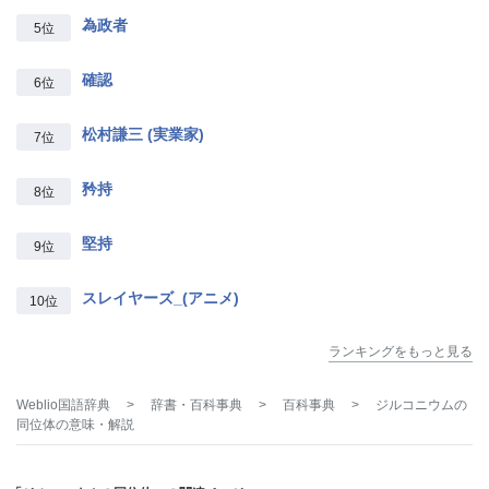
為政者
5位
確認
6位
松村謙三 (実業家)
7位
矜持
8位
堅持
9位
スレイヤーズ_(アニメ)
10位
ランキングをもっと見る
Weblio国語辞典
>
辞書・百科事典
>
百科事典
>
ジルコニウムの
同位体
の意味・解説