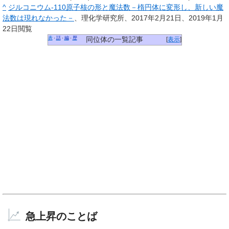
^
ジルコニウム-110原子核の形と魔法数－楕円体に変形し、新しい魔
法数は現れなかった－
、理化学研究所、2017年2月21日、2019年1月
22日閲覧
表
話
編
歴
・
・
・
同位体の一覧記事
[
表示
]
急上昇のことば