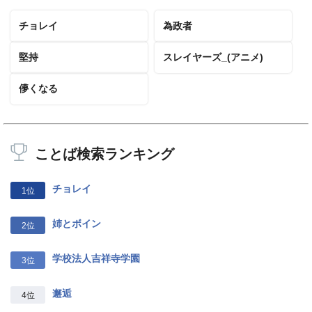
チョレイ
為政者
堅持
スレイヤーズ_(アニメ)
儚くなる
ことば検索ランキング
チョレイ
1位
姉とボイン
2位
学校法人吉祥寺学園
3位
邂逅
4位