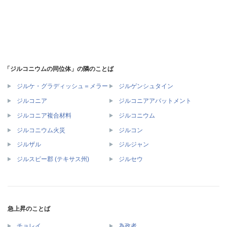
「ジルコニウムの同位体」の隣のことば
ジルケ・グラディッシュ＝メラー
ジルゲンシュタイン
ジルコニア
ジルコニアアバットメント
ジルコニア複合材料
ジルコニウム
ジルコニウム火災
ジルコン
ジルザル
ジルジャン
ジルスピー郡 (テキサス州)
ジルセウ
急上昇のことば
チョレイ
為政者