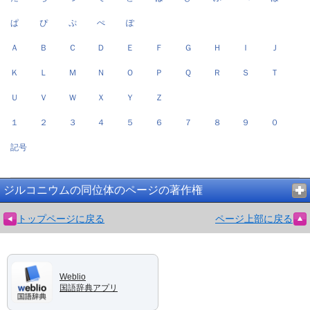
ぱ
ぴ
ぷ
ぺ
ぽ
Ａ
Ｂ
Ｃ
Ｄ
Ｅ
Ｆ
Ｇ
Ｈ
Ｉ
Ｊ
Ｋ
Ｌ
Ｍ
Ｎ
Ｏ
Ｐ
Ｑ
Ｒ
Ｓ
Ｔ
Ｕ
Ｖ
Ｗ
Ｘ
Ｙ
Ｚ
１
２
３
４
５
６
７
８
９
０
記号
ジルコニウムの同位体のページの著作権
トップページに戻る
ページ上部に戻る
Weblio
国語辞典アプリ