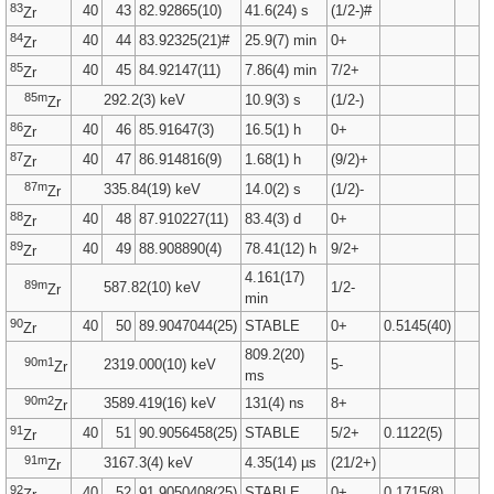
83
40
43
82.92865(10)
41.6(24) s
(1/2-)#
Zr
84
40
44
83.92325(21)#
25.9(7) min
0+
Zr
85
40
45
84.92147(11)
7.86(4) min
7/2+
Zr
85m
292.2(3) keV
10.9(3) s
(1/2-)
Zr
86
40
46
85.91647(3)
16.5(1) h
0+
Zr
87
40
47
86.914816(9)
1.68(1) h
(9/2)+
Zr
87m
335.84(19) keV
14.0(2) s
(1/2)-
Zr
88
40
48
87.910227(11)
83.4(3) d
0+
Zr
89
40
49
88.908890(4)
78.41(12) h
9/2+
Zr
4.161(17)
89m
587.82(10) keV
1/2-
Zr
min
90
40
50
89.9047044(25)
STABLE
0+
0.5145(40)
Zr
809.2(20)
90m1
2319.000(10) keV
5-
Zr
ms
90m2
3589.419(16) keV
131(4) ns
8+
Zr
91
40
51
90.9056458(25)
STABLE
5/2+
0.1122(5)
Zr
91m
3167.3(4) keV
4.35(14) µs
(21/2+)
Zr
92
40
52
91.9050408(25)
STABLE
0+
0.1715(8)