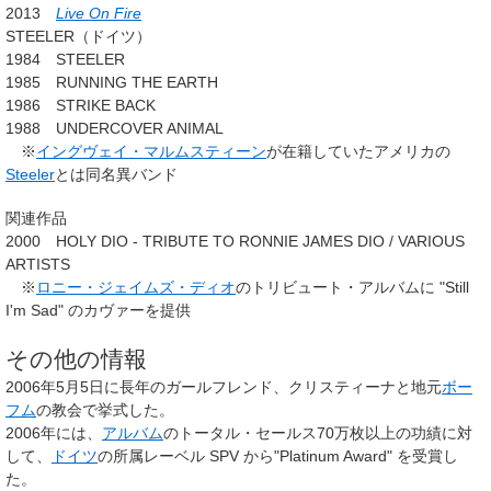
2013
Live On Fire
STEELER（ドイツ）
1984 STEELER
1985 RUNNING THE EARTH
1986 STRIKE BACK
1988 UNDERCOVER ANIMAL
※
イングヴェイ・マルムスティーン
が在籍していたアメリカの
Steeler
とは同名異バンド
関連作品
2000 HOLY DIO - TRIBUTE TO RONNIE JAMES DIO / VARIOUS
ARTISTS
※
ロニー・ジェイムズ・ディオ
のトリビュート・アルバムに "Still
I'm Sad" のカヴァーを提供
その他の情報
2006年5月5日に長年のガールフレンド、クリスティーナと地元
ボー
フム
の教会で挙式した。
2006年には、
アルバム
のトータル・セールス70万枚以上の功績に対
して、
ドイツ
の所属レーベル SPV から"Platinum Award" を受賞し
た。