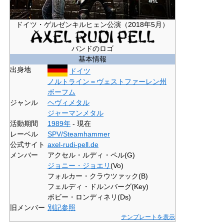
ドイツ・ゲルゼンキルヒェン公演（2018年5月）
バンドのロゴ
基本情報
出身地
ドイツ
ノルトライン＝ヴェストファーレン州
ボーフム
ジャンル
ヘヴィメタル
ジャーマンメタル
活動期間
1989年
- 現在
レーベル
SPV/Steamhammer
公式サイト
axel-rudi-pell.de
メンバー
アクセル・ルディ・ペル(G)
ジョニー・ジョエリ
(Vo)
フォルカー・クラウツァック(B)
フェルディ・ドルンバーグ(Key)
ボビー・ロンディネリ(Ds)
旧メンバー
別記参照
テンプレートを表示