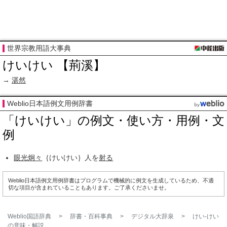
世界宗教用語大事典
けいけい 【荊溪】
→
湛然
Weblio日本語例文用例辞書
「けいけい」の例文・使い方・用例・文
例
眼光炯々
｛けいけい｝人を
射る
Weblio日本語例文用例辞書はプログラムで機械的に例文を生成しているため、不適
切な項目が含まれていることもあります。ご了承くださいませ。
Weblio国語辞典
>
辞書・百科事典
>
デジタル大辞泉
>
けい‐けい
の意味・解説