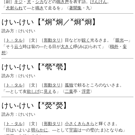
［副］
キジ
・
犬
・
シカ
などの
鳴き声
を表す語。
けんけん
。
「
犬
射られ
て―と
鳴き
て走るを」〈
著聞集
・九〉
×
×
×
×
けい‐けい【
炯
炯／
烱
烱】
読み方：けいけい
［
ト・タル
］
［文］
［
形動
タリ
］
目などが
鋭く
光るさま。「
眼光
―」
「そう
云う
時は翁の―たる目が
大きく
睜(みは)られて」〈
鴎外
・
妄
想
〉
×
×
けい‐けい【
煢
煢】
読み方：けいけい
［
ト・タル
］
［文］
［
形動
タリ
］
孤独
で頼るところのないさま。
「―として友
欲しげ
に
見え
る」〈
二葉
亭・
浮雲
〉
×
×
けい‐けい【
熒
熒】
読み方：けいけい
［
ト・タル
］
［文］
［
形動
タリ
］
小さく
きらきら
と輝くさま。
「日はいよいよ
明らかに
、―として
宇宙
は一の璧(たま)となりぬ」