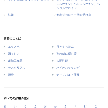
ジルオキシ）ベンジルオキシ］ベ
ンジルブロミド
黙祷
新島式コロニー回転受け身
新着のことば
エキスポ
月とすっぽん
図々しい
割れ鍋に綴じ蓋
超加工食品
人間性能
テスクリアル
バイオハッキング
頭身
ディノバルド亜種
すべての辞書の索引
あ
い
う
え
お
か
き
く
け
こ