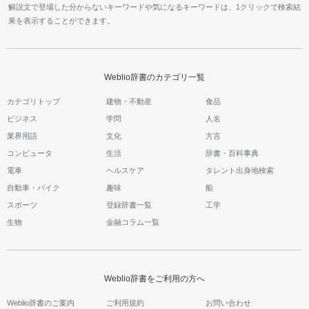
解説文で登場した分からないキーワードや気になるキーワードは、1クリックで検索結
果を表示することができます。
Weblio辞書のカテゴリ一覧
カテゴリトップ
建物・不動産
食品
ビジネス
学問
人名
業界用語
文化
方言
コンピュータ
生活
辞書・百科事典
電車
ヘルスケア
タレント出身地検索
自動車・バイク
趣味
船
スポーツ
登録辞書一覧
工学
生物
金融コラム一覧
Weblio辞書をご利用の方へ
Weblio辞書のご案内
ご利用規約
お問い合わせ