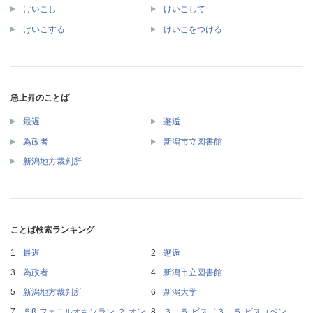
けいこし
けいこして
けいこする
けいこをつける
急上昇のことば
最遅
邂逅
為政者
新潟市立図書館
新潟地方裁判所
ことば検索ランキング
最遅
邂逅
為政者
新潟市立図書館
新潟地方裁判所
新潟大学
５β‐フェニルオキソラン‐２‐オン
３，５‐ビス［３，５‐ビス（ベン