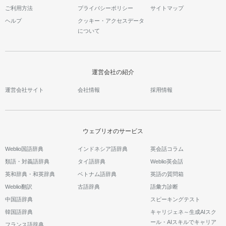
ご利用方法
プライバシーポリシー
サイトマップ
ヘルプ
クッキー・アクセスデータ
について
運営会社の紹介
運営会社サイト
会社情報
採用情報
ウェブリオのサービス
Weblio国語辞典
インドネシア語辞典
英会話コラム
類語・対義語辞典
タイ語辞典
Weblio英会話
英和辞典・和英辞典
ベトナム語辞典
英語の質問箱
Weblio翻訳
古語辞典
語彙力診断
中国語辞典
スピーキングテスト
韓国語辞典
キャリジェネ～生成AIスク
ール・AIスキルでキャリア
フランス語辞典