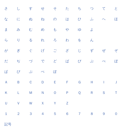
さ
し
す
せ
そ
た
ち
つ
て
と
な
に
ぬ
ね
の
は
ひ
ふ
へ
ほ
ま
み
む
め
も
や
ゆ
よ
ら
り
る
れ
ろ
わ
を
ん
が
ぎ
ぐ
げ
ご
ざ
じ
ず
ぜ
ぞ
だ
ぢ
づ
で
ど
ば
び
ぶ
べ
ぼ
ぱ
ぴ
ぷ
ぺ
ぽ
Ａ
Ｂ
Ｃ
Ｄ
Ｅ
Ｆ
Ｇ
Ｈ
Ｉ
Ｊ
Ｋ
Ｌ
Ｍ
Ｎ
Ｏ
Ｐ
Ｑ
Ｒ
Ｓ
Ｔ
Ｕ
Ｖ
Ｗ
Ｘ
Ｙ
Ｚ
１
２
３
４
５
６
７
８
９
０
記号