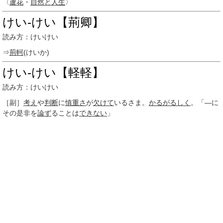
〈
蘆花
・
自然と人生
〉
けい‐けい【荊卿】
読み方：けいけい
⇒
荊軻
(けいか)
けい‐けい【軽軽】
読み方：けいけい
［副］
考え
や
判断
に
慎重さ
が
欠けて
いるさま。
かるがるしく
。「―に
その是非を
論ず
ることは
できない
」