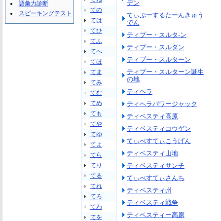
デン
語彙力診断
ての
スピーキングテスト
てぃぷーするたーんきゅう
ては
でん
てひ
ティプー・スルタ-ン
てふ
ティプー・スルタン
てへ
ティプー・スルターン
てほ
ティプー・スルターン誕生
てま
の地
てみ
ティヘラ
てむ
てめ
ティヘラパワージャック
ても
ティベスティ高原
てや
ティベスティコウゲン
てゆ
てぃべすてぃこうげん
てよ
ティベスティ山地
てら
てり
ティベスティサンチ
てる
てぃべすてぃさんち
てれ
ティベスティ州
てろ
ティベスティ戦争
てわ
ティベスティー高原
てを