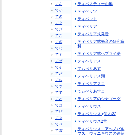
ティベスティー山地
てん
てが
ティベッツ
てぎ
ティベット
てぐ
ティベリア
てげ
ティベリア式発音
てご
ティベリア式発音の研究資
てざ
料
てじ
ティベリア式ヘブライ語
てず
てぜ
ティベリアス
てぞ
てぃべりあす
てだ
ティベリアス湖
てぢ
ティベリアスコ
てづ
てぃべりあすこ
てで
ティベリアのシナゴーグ
てど
てば
ティベリウス
てび
ティベリウス (個人名)
てぶ
ティベリウス2世
てべ
ティベリウス、アヘノバル
てぼ
ブス、ウィニキウスの遠征