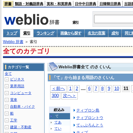
辞書
類語・対義語辞典
英和・和英辞典
日中中日辞典
日韓韓日辞典
古語
索引
トップ
索引
ランキング
画像から探す
名文の言葉
成句
同じ
Weblio 辞書
＞ 索引
全てのカテゴリ
Weblio辞書全て のさくいん
カテゴリ一覧
全て
「て」から始まる用語のさくいん
ビジネス
＋
業界用語
＋
...
.
＜前へ
1
2
6
7
8
9
10
11
コンピュータ
＋
300
次へ＞
電車
＋
自動車・バイク
＋
絞込み
ティブロン島
船
＋
て
ティブロントウ
工学
＋
てあ
てぃぶろんとう
建築・不動産
＋
てい
ティプ