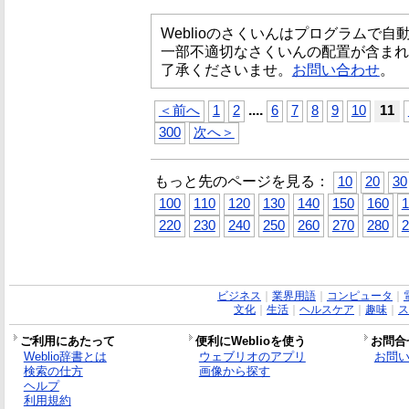
Weblioのさくいんはプログラムで
一部不適切なさくいんの配置が含まれ
了承くださいませ。
お問い合わせ
。
...
.
＜前へ
1
2
6
7
8
9
10
11
300
次へ＞
もっと先のページを見る：
10
20
30
100
110
120
130
140
150
160
1
220
230
240
250
260
270
280
2
ビジネス
｜
業界用語
｜
コンピュータ
｜
文化
｜
生活
｜
ヘルスケア
｜
趣味
｜
ス
ご利用にあたって
便利にWeblioを使う
お問合
Weblio辞書とは
ウェブリオのアプリ
お問
検索の仕方
画像から探す
ヘルプ
利用規約