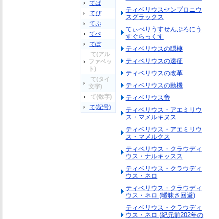
てぱ
ティベリウスセンプロニウ
てぴ
スグラックス
てぷ
てぃべりうすせんぷろにう
てぺ
すぐらっくす
てぽ
ティベリウスの隠棲
て(アル
ティベリウスの遠征
ファベッ
ト)
ティベリウスの改革
て(タイ
ティベリウスの動機
文字)
て(数字)
ティベリウス帝
て(記号)
ティベリウス・アエミリウ
ス・マメルキヌス
ティベリウス・アエミリウ
ス・マメルクス
ティベリウス・クラウディ
ウス・ナルキッスス
ティベリウス・クラウディ
ウス・ネロ
ティベリウス・クラウディ
ウス・ネロ (曖昧さ回避)
ティベリウス・クラウディ
ウス・ネロ (紀元前202年の