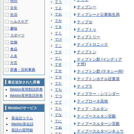
学問
＋
てう
ティプシー
文化
てえ
＋
てお
ティプシーと公衆衛生局
生活
＋
てか
ヘルスケア
ティプセ
＋
てき
趣味
＋
ティプトゥ
てく
スポーツ
＋
ティプトリー
てけ
生物
＋
ティプトロニック
てこ
食品
＋
ティプトン
てさ
人名
＋
てし
ティプトン郡 (インディア
方言
＋
ナ州)
てす
辞書・百科事典
＋
てせ
ティプトン郡 (テネシー州)
てそ
ティプトンホテル従業員
最近追加された辞書
てた
ティプラ
Weblio実用類語辞典
てち
ティプラー・シリンダー
Weblio実用英語辞典
てつ
ティプローネ高地
てて
Weblioのサービス
てと
ティプ・スルタン
てな
ティプースルタン宮殿
英会話コラム
てに
ティプースルターン宮殿
Weblio英会話
てぬ
英語の質問箱
ティプースルターンキュウ
てね