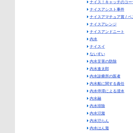
ナイス！キャッチのコー
ナイスアシスト事件
ナイスアマチュア賞 / 
ナイスアレンジ
ナイスアンドニート
内水
ナイスイ
ないすい
内水災害の防除
内水進太郎
内水診療所の医者
内水船に関する責任
内水停滞による浸水
内水融
内水排除
内水氾濫
内水氾らん
内水はん濫