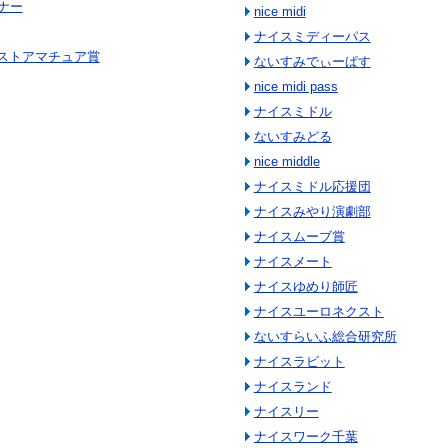
ナー
nice midi
ナイスミディーパス
ベストアマチュア賞
ないすみでぃーぱす
nice midi pass
ナイスミドル
ないすみどる
nice middle
ナイスミドル応援団
ナイスみやり演劇部
ナイスムーブ賞
ナイスメート
ナイスゆめり師匠
ナイスユーロネクスト
ないすらいふ総合研究所
ナイスラビット
ナイスランド
ナイスリー
ナイスワーク千葉