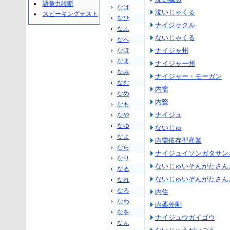
語彙力診断
なは
泣いじゃくる
スピーキングテスト
なひ
ナイジャクル
なふ
ないじゃくる
なへ
なほ
ナイジャ州
なま
ナイジャー州
なみ
ナイジャー・モーガン
なむ
内需
なめ
内豎
なも
ナイジュ
なや
なゆ
ないじゅ
なよ
内需依存型産業
なら
ナイジュイソンガタサン
なり
ないじゅいそんがたさん
なる
ないじゅいぞんがたさん
なれ
なろ
内住
なわ
内柔外剛
なを
ナイジュウガイゴウ
なん