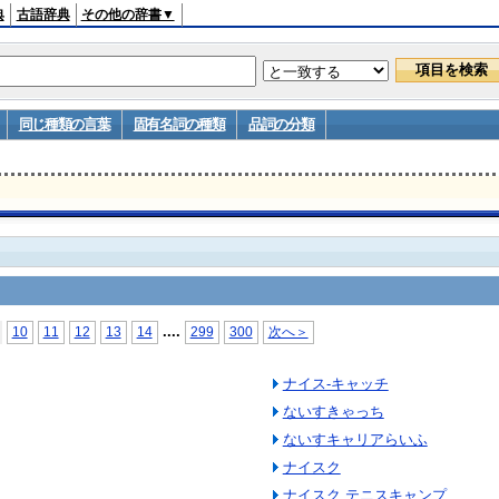
典
古語辞典
その他の辞書▼
同じ種類の言葉
固有名詞の種類
品詞の分類
...
.
10
11
12
13
14
299
300
次へ＞
ナイス‐キャッチ
ないすきゃっち
ないすキャリアらいふ
ナイスク
ナイスク テニスキャンプ