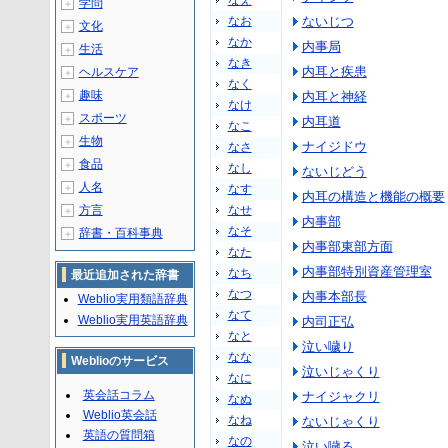
なえ
学問
＋
なお
ないじつ
文化
＋
なか
内事局
生活
＋
なき
内耳と疾患
ヘルスケア
＋
なく
趣味
内耳と神経
＋
なけ
スポーツ
＋
内耳道
なこ
生物
＋
ナイジドウ
なさ
食品
＋
なし
ないじどう
人名
＋
なす
内耳の構造と機能の概要
方言
なせ
＋
内事部
なそ
辞書・百科事典
＋
内事部東部方面
なた
内事部特別資産管理室
なち
最近追加された辞書
なつ
内事本部長
Weblio実用類語辞典
なて
Weblio実用英語辞典
内司正弘
なと
泣い噦り
なな
Weblioのサービス
泣いじゃくり
なに
英会話コラム
ナイジャクリ
なぬ
Weblio英会話
なね
ないじゃくり
英語の質問箱
なの
泣い噦る