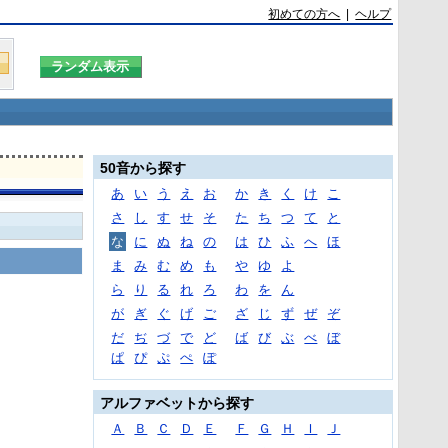
初めての方へ
|
ヘルプ
50音から探す
あ
い
う
え
お
か
き
く
け
こ
さ
し
す
せ
そ
た
ち
つ
て
と
な
に
ぬ
ね
の
は
ひ
ふ
へ
ほ
ま
み
む
め
も
や
ゆ
よ
ら
り
る
れ
ろ
わ
を
ん
が
ぎ
ぐ
げ
ご
ざ
じ
ず
ぜ
ぞ
だ
ぢ
づ
で
ど
ば
び
ぶ
べ
ぼ
ぱ
ぴ
ぷ
ぺ
ぽ
アルファベットから探す
Ａ
Ｂ
Ｃ
Ｄ
Ｅ
Ｆ
Ｇ
Ｈ
Ｉ
Ｊ