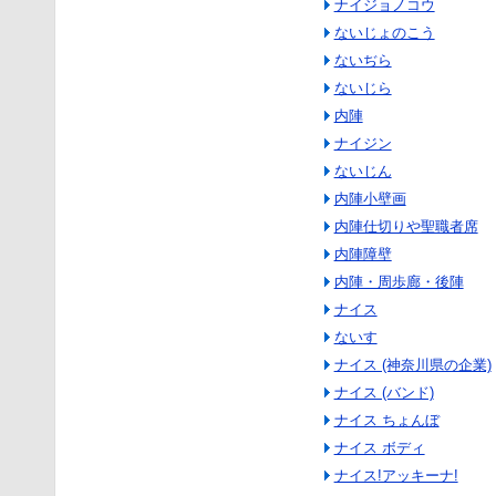
ナイジョノコウ
ないじょのこう
ないぢら
ないじら
内陣
ナイジン
ないじん
内陣小壁画
内陣仕切りや聖職者席
内陣障壁
内陣・周歩廊・後陣
ナイス
ないす
ナイス (神奈川県の企業)
ナイス (バンド)
ナイス ちょんぼ
ナイス ボディ
ナイス!アッキーナ!