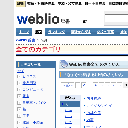
辞書
類語・対義語辞典
英和・和英辞典
日中中日辞典
日韓韓日辞
索引
トップ
索引
ランキング
画像から探す
名文の言葉
成句
Weblio 辞書
＞ 索引
全てのカテゴリ
Weblio辞書全て のさくいん
カテゴリ一覧
全て
「な」から始まる用語のさくいん
ビジネス
＋
業界用語
＋
...
.
＜前へ
1
2
4
5
6
7
8
9
コンピュータ
＋
電車
＋
絞込み
内耳神経
自動車・バイク
＋
な
ナイジシンケイ
船
＋
なあ
内耳介筋
工学
ない
＋
内実
なう
建築・不動産
＋
ナイジツ