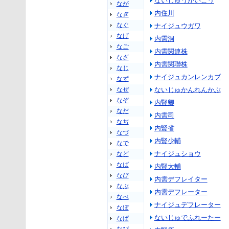
ないじゅうがいごう
なが
内住川
なぎ
なぐ
ナイジュウガワ
なげ
内需洞
なご
内需関連株
なざ
内需関聯株
なじ
ナイジュカンレンカブ
なず
なぜ
ないじゅかんれんかぶ
なぞ
内豎卿
なだ
内需司
なぢ
内豎省
なづ
内豎少輔
なで
ナイジュショウ
など
なば
内豎大輔
なび
内需デフレイター
なぶ
内需デフレーター
なべ
ナイジュデフレーター
なぼ
ないじゅでふれーたー
なぱ