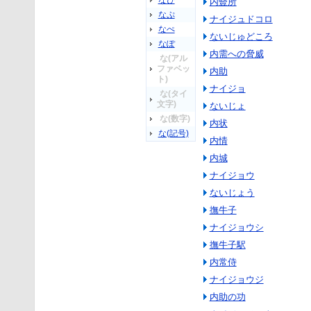
なぴ
内豎所
なぷ
ナイジュドコロ
なぺ
ないじゅどころ
なぽ
内需への脅威
な(アル
ファベッ
内助
ト)
ナイジョ
な(タイ
文字)
ないじょ
な(数字)
内状
な(記号)
内情
内城
ナイジョウ
ないじょう
撫牛子
ナイジョウシ
撫牛子駅
内常侍
ナイジョウジ
内助の功