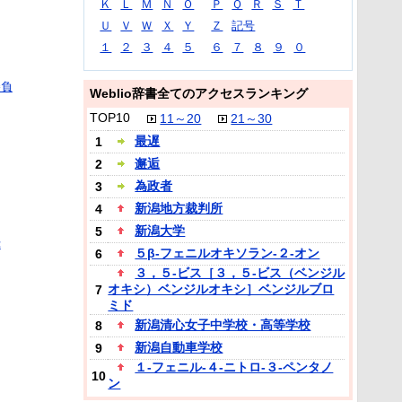
Ｋ
Ｌ
Ｍ
Ｎ
Ｏ
Ｐ
Ｑ
Ｒ
Ｓ
Ｔ
Ｕ
Ｖ
Ｗ
Ｘ
Ｙ
Ｚ
記号
１
２
３
４
５
６
７
８
９
０
勝負
Weblio辞書全てのアクセスランキング
TOP10
11～20
21～30
最遅
1
邂逅
2
為政者
3
新潟地方裁判所
4
新潟大学
5
ぷ
５β‐フェニルオキソラン‐２‐オン
6
３，５‐ビス［３，５‐ビス（ベンジル
オキシ）ベンジルオキシ］ベンジルブロ
7
ミド
新潟清心女子中学校・高等学校
8
新潟自動車学校
9
１‐フェニル‐４‐ニトロ‐３‐ペンタノ
10
ン