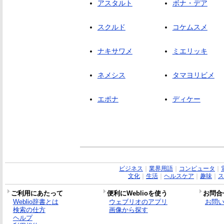
アスタルト
ボナ・デア
スクルド
コケムスメ
ナキサワメ
ミエリッキ
ネメシス
タマヨリビメ
エポナ
ディケー
ビジネス
｜
業界用語
｜
コンピュータ
｜
文化
｜
生活
｜
ヘルスケア
｜
趣味
｜
ス
ご利用にあたって
便利にWeblioを使う
お問合
Weblio辞書とは
ウェブリオのアプリ
お問
検索の仕方
画像から探す
ヘルプ