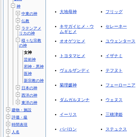
神
大地母神
フリッグ
中東の神
仏教
キサガイヒメ・ウ
セレーネー
ラテンアメ
ムギヒメ
リカの神
様々な宗教
オオゲツヒメ
ユウェンタース
の神
女神
トヨタマヒメ
イザナミ
芸術神
邪神・悪神
ヴェルザンディ
テフヌト
医神
新宗教の神
菊理媛神
フェーローニア
日本の神
西洋の神
ダムガルヌンナ
ウェヌス
東洋の神
建物・施設
イーリス
三穂津姫
評価・級
時間表現
ババロン
ステュクス
人名