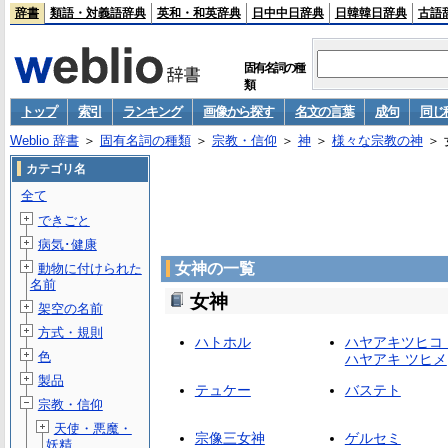
辞書
類語・対義語辞典
英和・和英辞典
日中中日辞典
日韓韓日辞典
古語
固有名詞の種
類
トップ
索引
ランキング
画像から探す
名文の言葉
成句
同じ
Weblio 辞書
＞
固有名詞の種類
＞
宗教・信仰
＞
神
＞
様々な宗教の神
＞ 
カテゴリ名
全て
できごと
病気･健康
女神の一覧
動物に付けられた
名前
女神
架空の名前
方式・規則
ハトホル
ハヤアキツヒコ
色
ハヤアキ ツヒメ
製品
テュケー
バステト
宗教・信仰
天使・悪魔・
宗像三女神
ゲルセミ
妖精