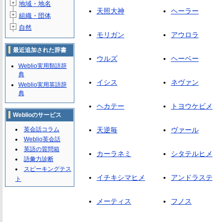
地域・地名
天照大神
ヘーラー
組織・団体
自然
モリガン
アウロラ
最近追加された辞書
ウルズ
ヘーベー
Weblio実用類語辞
典
イシス
ネヴァン
Weblio実用英語辞
典
ヘカテー
トヨウケビメ
Weblioのサービス
英会話コラム
天逆毎
ヴァール
Weblio英会話
英語の質問箱
カーラネミ
シタテルヒメ
語彙力診断
スピーキングテス
イチキシマヒメ
アンドラステ
ト
メーティス
フノス