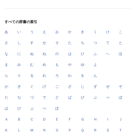
すべての辞書の索引
あ
い
う
え
お
か
き
く
け
こ
さ
し
す
せ
そ
た
ち
つ
て
と
な
に
ぬ
ね
の
は
ひ
ふ
へ
ほ
ま
み
む
め
も
や
ゆ
よ
ら
り
る
れ
ろ
わ
を
ん
が
ぎ
ぐ
げ
ご
ざ
じ
ず
ぜ
ぞ
だ
ぢ
づ
で
ど
ば
び
ぶ
べ
ぼ
ぱ
ぴ
ぷ
ぺ
ぽ
Ａ
Ｂ
Ｃ
Ｄ
Ｅ
Ｆ
Ｇ
Ｈ
Ｉ
Ｊ
Ｋ
Ｌ
Ｍ
Ｎ
Ｏ
Ｐ
Ｑ
Ｒ
Ｓ
Ｔ