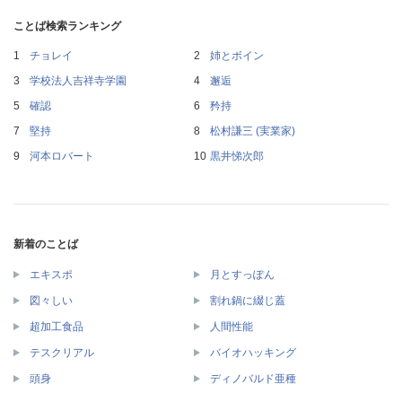
ことば検索ランキング
チョレイ
姉とボイン
学校法人吉祥寺学園
邂逅
確認
矜持
堅持
松村謙三 (実業家)
河本ロバート
黒井悌次郎
新着のことば
エキスポ
月とすっぽん
図々しい
割れ鍋に綴じ蓋
超加工食品
人間性能
テスクリアル
バイオハッキング
頭身
ディノバルド亜種