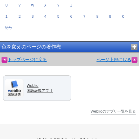
Ｕ
Ｖ
Ｗ
Ｘ
Ｙ
Ｚ
１
２
３
４
５
６
７
８
９
０
記号
色を変えのページの著作権
トップページに戻る
ページ上部に戻る
Weblio
国語辞典アプリ
Weblioのアプリ一覧を見る