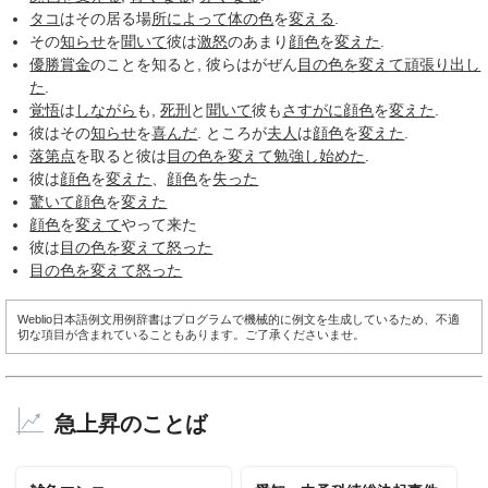
タコ
はその居る場
所によって
体の色
を
変える
.
その
知らせ
を
聞いて
彼は
激怒
のあまり
顔色
を
変えた
.
優勝賞金
のことを知ると, 彼らはがぜん
目の色を変えて
頑張り
出し
た
.
覚悟
は
しながら
も,
死刑
と
聞いて
彼も
さすがに
顔色
を
変えた
.
彼はその
知らせ
を
喜んだ
. ところが
夫人
は
顔色
を
変えた
.
落第点
を取ると彼は
目の色を変えて
勉強し
始めた
.
彼は
顔色
を
変えた
、
顔色
を
失った
驚いて
顔色
を
変えた
顔色
を
変えて
やって来た
彼は
目の色を変えて
怒った
目の色を変えて
怒った
Weblio日本語例文用例辞書はプログラムで機械的に例文を生成しているため、不適
切な項目が含まれていることもあります。ご了承くださいませ。
急上昇のことば