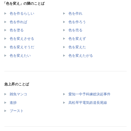
「色を変え」の隣のことば
色を作るらしい
色を作れ
色を作れば
色を作ろう
色を塗る
色を売る
色を変えさせる
色を変えず
色を変えそうだ
色を変えた
色を変えたい
色を変えたがる
急上昇のことば
雑魚マンコ
愛知一中予科練総決起事件
進捗
高松琴平電気鉄道長尾線
ブースト