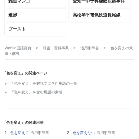
雑魚マンコ
愛知一中予科練総決起事件
進捗
高松琴平電気鉄道長尾線
ブースト
Weblio国語辞典
>
辞書・百科事典
>
活用形辞書
>
色を変え
の意
味・解説
「色を変え」の関連ページ
「色を変え」を解説文に含む用語の一覧
「色を変え」を含む用語の索引
「色を変え」の関連用語
色を変えて
活用形辞書
色を変えない
活用形辞書