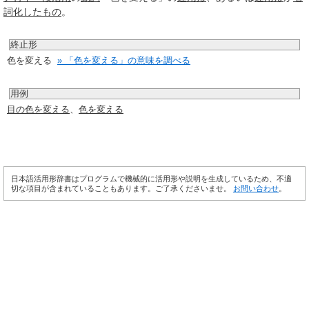
詞化
したもの
。
終止形
色を変える
» 「色を変える」の意味を調べる
用例
目の色を変える
、
色を変える
日本語活用形辞書はプログラムで機械的に活用形や説明を生成しているため、不適
切な項目が含まれていることもあります。ご了承くださいませ。
お問い合わせ
。