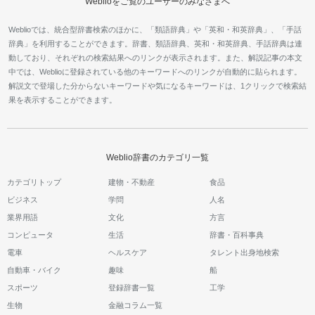
Weblioをご覧のユーザーのみなさまへ
Weblioでは、統合型辞書検索のほかに、「類語辞典」や「英和・和英辞典」、「手話
辞典」を利用することができます。辞書、類語辞典、英和・和英辞典、手話辞典は連
動しており、それぞれの検索結果へのリンクが表示されます。また、解説記事の本文
中では、Weblioに登録されている他のキーワードへのリンクが自動的に貼られます。
解説文で登場した分からないキーワードや気になるキーワードは、1クリックで検索結
果を表示することができます。
Weblio辞書のカテゴリ一覧
カテゴリトップ
建物・不動産
食品
ビジネス
学問
人名
業界用語
文化
方言
コンピュータ
生活
辞書・百科事典
電車
ヘルスケア
タレント出身地検索
自動車・バイク
趣味
船
スポーツ
登録辞書一覧
工学
生物
金融コラム一覧