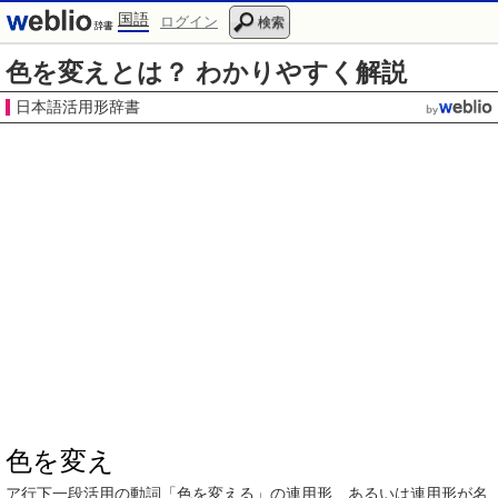
国語
ログイン
検索
色を変えとは？ わかりやすく解説
日本語活用形辞書
色を変え
ア行
下一段活用
の
動詞
「色を変える」の
連用形
、あるいは
連用形
が
名