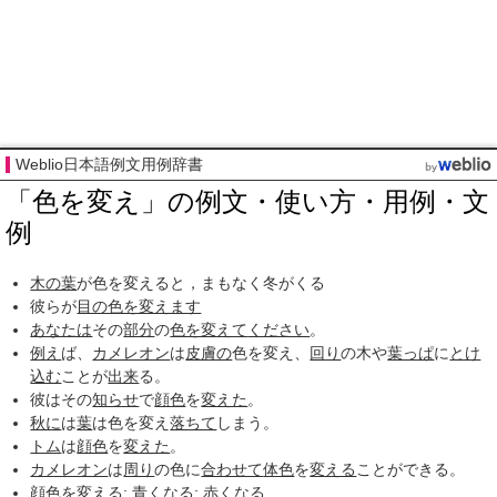
Weblio日本語例文用例辞書
「色を変え」の例文・使い方・用例・文
例
木の葉
が色を変えると，まもなく冬がくる
彼らが
目の色を変えます
あなたは
その
部分
の
色を変えて
ください
。
例え
ば、
カメレオン
は
皮膚の
色を変え、
回り
の木や
葉っぱ
に
とけ
込む
ことが
出来
る。
彼はその
知らせ
で
顔色
を
変えた
。
秋に
は
葉
は色を変え
落ちて
しまう。
トム
は
顔色
を
変えた
。
カメレオン
は
周り
の色に
合わせて
体色
を
変える
ことができる。
顔色を変える
;
青くなる
;
赤くなる
.