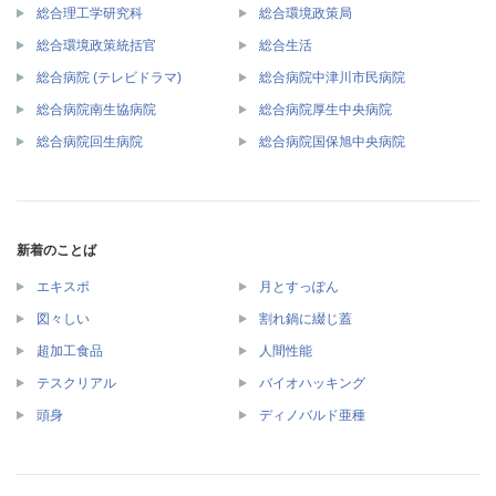
総合理工学研究科
総合環境政策局
総合環境政策統括官
総合生活
総合病院 (テレビドラマ)
総合病院中津川市民病院
総合病院南生協病院
総合病院厚生中央病院
総合病院回生病院
総合病院国保旭中央病院
新着のことば
エキスポ
月とすっぽん
図々しい
割れ鍋に綴じ蓋
超加工食品
人間性能
テスクリアル
バイオハッキング
頭身
ディノバルド亜種