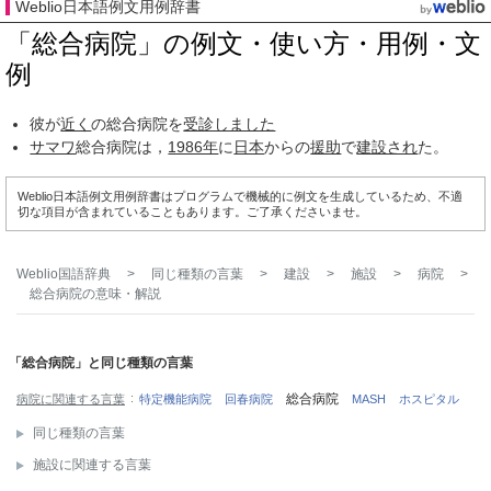
Weblio日本語例文用例辞書
「総合病院」の例文・使い方・用例・文
例
彼が
近く
の総合病院を
受診しました
サマワ
総合病院は，
1986年
に
日本
からの
援助
で
建設され
た。
Weblio日本語例文用例辞書はプログラムで機械的に例文を生成しているため、不適
切な項目が含まれていることもあります。ご了承くださいませ。
Weblio国語辞典
>
同じ種類の言葉
>
建設
>
施設
>
病院
>
総合病院
の意味・解説
「総合病院」と同じ種類の言葉
総合病院
病院に関連する言葉
特定機能病院
回春病院
MASH
ホスピタル
同じ種類の言葉
施設に関連する言葉