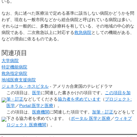
いる。
なお、先に述べた医療法で定める基準に該当しない病院かどうかを問
わず、現在も一般市民などから総合病院と呼ばれている病院は多い。
それらは一般的に、多数の診療科を有している、その地域の中心的な
病院である、二次救急以上に対応する
救急病院
としての機能がある、
などの理由に依るものである。
関連項目
大学病院
特定機能病院
救急指定病院
地域医療支援病院
ジェネラル・ホスピタル
- アメリカ合衆国のテレビドラマ
この項目は、
医学
に関連した
書きかけの項目
です。
この項目を加
筆・訂正
などしてくださる
協力者を求めています
（
プロジェクト:
医学
／
Portal:医学と医療
）。
この項目は、
医療機関
に関連した項目です。
加筆・訂正
などをして
下さる協力者を求めています。（
ポータル 医学と医療
／
ウィキプ
ロジェクト 医療機関
）。