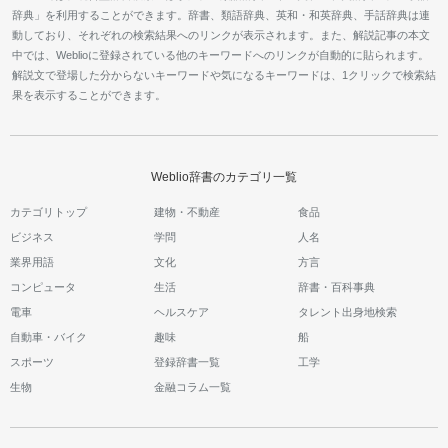
辞典」を利用することができます。辞書、類語辞典、英和・和英辞典、手話辞典は連
動しており、それぞれの検索結果へのリンクが表示されます。また、解説記事の本文
中では、Weblioに登録されている他のキーワードへのリンクが自動的に貼られます。
解説文で登場した分からないキーワードや気になるキーワードは、1クリックで検索結
果を表示することができます。
Weblio辞書のカテゴリ一覧
カテゴリトップ
建物・不動産
食品
ビジネス
学問
人名
業界用語
文化
方言
コンピュータ
生活
辞書・百科事典
電車
ヘルスケア
タレント出身地検索
自動車・バイク
趣味
船
スポーツ
登録辞書一覧
工学
生物
金融コラム一覧