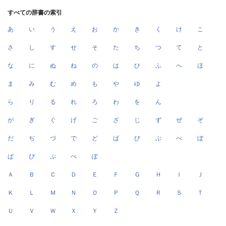
すべての辞書の索引
あ
い
う
え
お
か
き
く
け
こ
さ
し
す
せ
そ
た
ち
つ
て
と
な
に
ぬ
ね
の
は
ひ
ふ
へ
ほ
ま
み
む
め
も
や
ゆ
よ
ら
り
る
れ
ろ
わ
を
ん
が
ぎ
ぐ
げ
ご
ざ
じ
ず
ぜ
ぞ
だ
ぢ
づ
で
ど
ば
び
ぶ
べ
ぼ
ぱ
ぴ
ぷ
ぺ
ぽ
Ａ
Ｂ
Ｃ
Ｄ
Ｅ
Ｆ
Ｇ
Ｈ
Ｉ
Ｊ
Ｋ
Ｌ
Ｍ
Ｎ
Ｏ
Ｐ
Ｑ
Ｒ
Ｓ
Ｔ
Ｕ
Ｖ
Ｗ
Ｘ
Ｙ
Ｚ