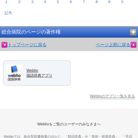
１
２
３
４
５
６
７
８
９
０
記号
総合病院のページの著作権
トップページに戻る
ページ上部に戻る
Weblio
国語辞典アプリ
Weblioのアプリ一覧を見る
Weblioをご覧のユーザーのみなさまへ
Weblioでは、統合型辞書検索のほかに、「類語辞典」や「英和・和英辞典」、「手話