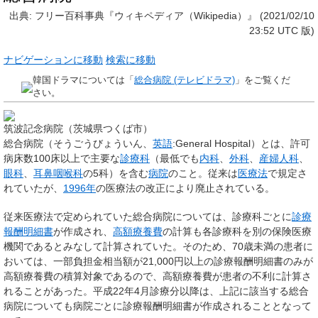
出典: フリー百科事典『ウィキペディア（Wikipedia）』 (2021/02/10
23:52 UTC 版)
ナビゲーションに移動
検索に移動
韓国ドラマについては「
総合病院 (テレビドラマ)
」をご覧くだ
さい。
筑波記念病院（茨城県つくば市）
総合病院
（そうごうびょういん、
英語
:General Hospital）とは、許可
病床数100床以上で主要な
診療科
（最低でも
内科
、
外科
、
産婦人科
、
眼科
、
耳鼻咽喉科
の5科）を含む
病院
のこと。従来は
医療法
で規定さ
れていたが、
1996年
の医療法の改正により廃止されている。
従来医療法で定められていた総合病院については、診療科ごとに
診療
報酬明細書
が作成され、
高額療養費
の計算も各診療科を別の保険医療
機関であるとみなして計算されていた。そのため、70歳未満の患者に
おいては、一部負担金相当額が21,000円以上の診療報酬明細書のみが
高額療養費の積算対象であるので、高額療養費が患者の不利に計算さ
れることがあった。平成22年4月診療分以降は、上記に該当する総合
病院についても病院ごとに診療報酬明細書が作成されることとなって