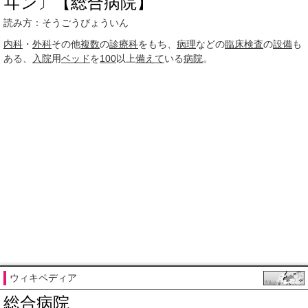
ヰン〕【総合病院】
読み方：そうごうびょういん
内科
・
外科
その他
複数
の
診療科
をもち、
病理
などの
臨床検査
の
設備
も
ある、
入院
用
ベッド
を
100
以上
備えて
いる
病院
。
ウィキペディア
総合病院