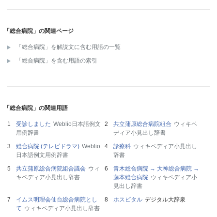
「総合病院」の関連ページ
「総合病院」を解説文に含む用語の一覧
「総合病院」を含む用語の索引
「総合病院」の関連用語
受診しました
Weblio日本語例文
共立蒲原総合病院組合
ウィキペ
用例辞書
ディア小見出し辞書
総合病院 (テレビドラマ)
Weblio
診療科
ウィキペディア小見出し
日本語例文用例辞書
辞書
共立蒲原総合病院組合議会
ウィ
青木総合病院 → 大神総合病院 →
キペディア小見出し辞書
藤本総合病院
ウィキペディア小
見出し辞書
イムス明理会仙台総合病院とし
ホスピタル
デジタル大辞泉
て
ウィキペディア小見出し辞書