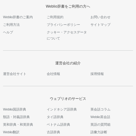
Weblio辞書をご利用の方へ
Weblio辞書のご案内
ご利用規約
お問い合わせ
ご利用方法
プライバシーポリシー
サイトマップ
ヘルプ
クッキー・アクセスデータ
について
運営会社の紹介
運営会社サイト
会社情報
採用情報
ウェブリオのサービス
Weblio国語辞典
インドネシア語辞典
英会話コラム
類語・対義語辞典
タイ語辞典
Weblio英会話
英和辞典・和英辞典
ベトナム語辞典
英語の質問箱
Weblio翻訳
古語辞典
語彙力診断