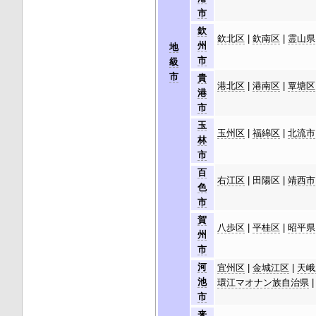
市
欽
欽北区
|
欽南区
|
霊山県
州
地
市
級
市
貴
港北区
|
港南区
|
覃塘区
港
市
玉
玉州区
|
福綿区
|
北流市
林
市
百
右江区
|
田陽区
|
靖西市
色
市
賀
八歩区
|
平桂区
|
昭平県
州
市
河
宜州区
|
金城江区
|
天峨
池
環江マオナン族自治県
市
来