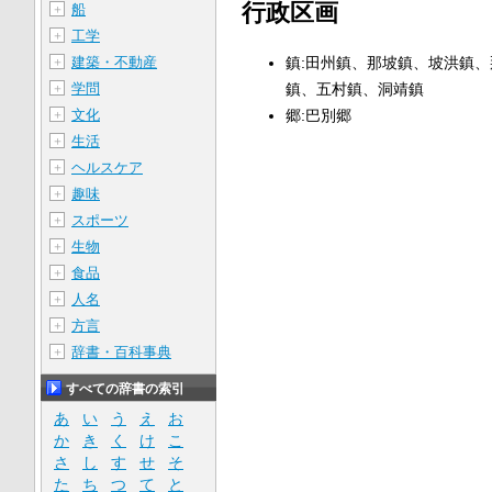
行政区画
船
＋
工学
＋
鎮:田州鎮、那坡鎮、坡洪鎮
建築・不動産
＋
鎮、五村鎮、洞靖鎮
学問
＋
郷:巴別郷
文化
＋
生活
＋
ヘルスケア
＋
趣味
＋
スポーツ
＋
生物
＋
食品
＋
人名
＋
方言
＋
辞書・百科事典
＋
すべての辞書の索引
あ
い
う
え
お
か
き
く
け
こ
さ
し
す
せ
そ
た
ち
つ
て
と