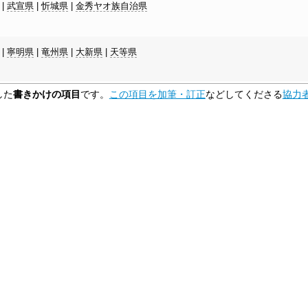
|
武宣県
|
忻城県
|
金秀ヤオ族自治県
|
寧明県
|
竜州県
|
大新県
|
天等県
した
書きかけの項目
です。
この項目を加筆・訂正
などしてくださる
協力