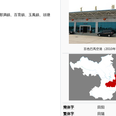
、那満鎮、百育鎮、玉鳳鎮、頭塘
百色巴馬空港（2010
簡体字
田阳
繁体字
田陽