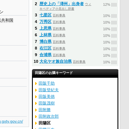
2
歴史上の「潯州」出身者
ウィ
|
|
|
|
|
12%
キペディア小見出し辞書
ン
3
七星区
百科事典
|
|
|
|
|
10%
民共和国
4
万秀区
百科事典
|
|
|
|
|
10%
5
上思県
百科事典
|
|
|
|
|
10%
6
上林県
百科事典
|
|
|
|
|
10%
7
博白県
百科事典
|
|
|
|
|
10%
8
右江区
百科事典
|
|
|
|
|
10%
9
合浦県
百科事典
|
|
|
|
|
10%
10
大化ヤオ族自治県
百科事典
|
|
|
|
|
10%
田陽区のお隣キーワード
田阪千助
田阪登紀夫
田阪美徳
田阪茂樹
田附勝
田附政次郎
.gxty.gov.cn/
田陽区