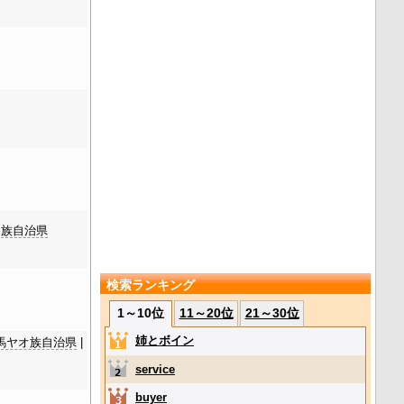
各族自治県
検索ランキング
1～10位
11～20位
21～30位
姉とボイン
馬ヤオ族自治県
|
service
buyer