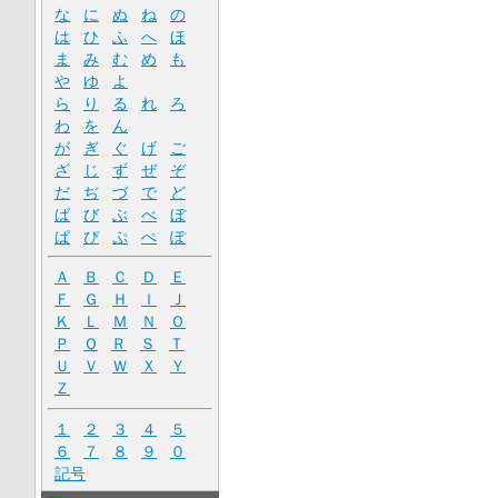
な
に
ぬ
ね
の
は
ひ
ふ
へ
ほ
ま
み
む
め
も
や
ゆ
よ
ら
り
る
れ
ろ
わ
を
ん
が
ぎ
ぐ
げ
ご
ざ
じ
ず
ぜ
ぞ
だ
ぢ
づ
で
ど
ば
び
ぶ
べ
ぼ
ぱ
ぴ
ぷ
ぺ
ぽ
Ａ
Ｂ
Ｃ
Ｄ
Ｅ
Ｆ
Ｇ
Ｈ
Ｉ
Ｊ
Ｋ
Ｌ
Ｍ
Ｎ
Ｏ
Ｐ
Ｑ
Ｒ
Ｓ
Ｔ
Ｕ
Ｖ
Ｗ
Ｘ
Ｙ
Ｚ
１
２
３
４
５
６
７
８
９
０
記号