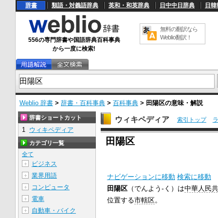
辞書
類語・対義語辞典
英和・和英辞典
日中中日辞典
日韓
無料の翻訳なら
Weblio翻訳！
556の専門辞書や国語辞典百科事典
から一度に検索!
Weblio 辞書
>
辞書・百科事典
>
百科事典
>
田陽区
の意味・解説
辞書ショートカット
ウィキペディア
索引トップ
1
ウィキペディア
U
田陽区
n
カテゴリ一覧
m
u
全て
t
ビジネス
＋
e
業界用語
＋
ナビゲーションに移動
検索に移動
コンピュータ
＋
田陽区
（でんよう-く）は
中華人民
電車
＋
位置する
市轄区
。
自動車・バイク
＋