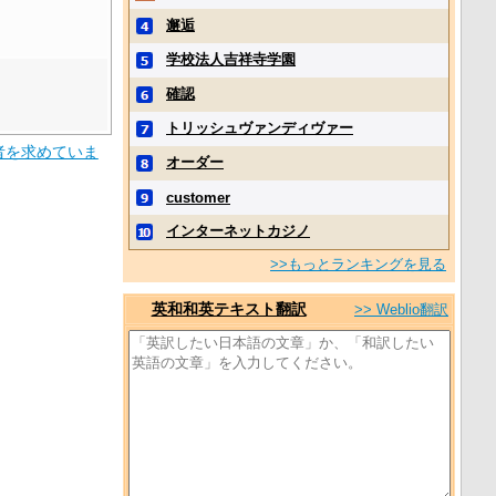
邂逅
学校法人吉祥寺学園
確認
トリッシュヴァンディヴァー
者を求めていま
オーダー
customer
インターネットカジノ
>>もっとランキングを見る
英和和英テキスト翻訳
>> Weblio翻訳