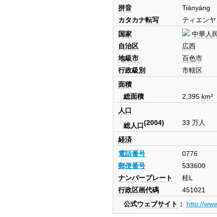
拼音
Tiányáng
カタカナ
転写
ティエンヤ
国家
中華人
自治区
広西
地級市
百色市
行政級別
市轄区
面積
総面積
2,395
km²
人口
(2004)
33 万人
総人口
経済
電話番号
0776
郵便番号
533600
ナンバープレート
桂L
行政区画代碼
451021
公式
ウェブサイト
：
http://www