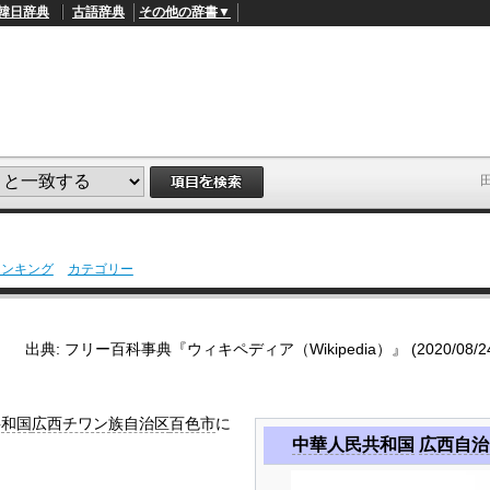
韓日辞典
古語辞典
その他の辞書▼
ランキング
カテゴリー
L
/
o
a
d
出典: フリー百科事典『ウィキペディア（Wikipedia）』 (2020/08/24 1
e
d
:
4
1
共和国
広西チワン族自治区
百色市
に
.
中華人民共和国
広西自治
2
1
%