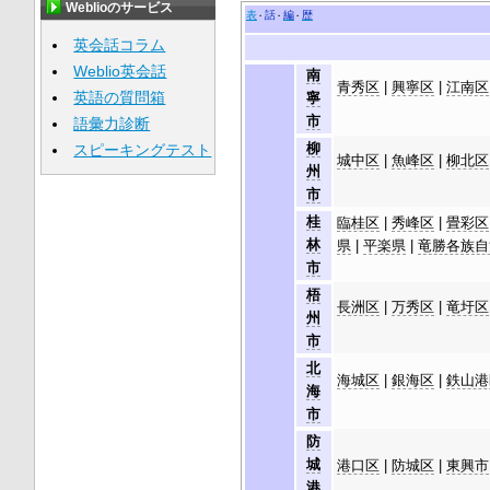
Weblioのサービス
表
話
編
歴
英会話コラム
Weblio英会話
南
青秀区
|
興寧区
|
江南区
英語の質問箱
寧
市
語彙力診断
柳
スピーキングテスト
城中区
|
魚峰区
|
柳北区
州
市
桂
臨桂区
|
秀峰区
|
畳彩区
林
県
|
平楽県
|
竜勝各族自
市
梧
長洲区
|
万秀区
|
竜圩区
州
市
北
海城区
|
銀海区
|
鉄山港
海
市
防
城
港口区
|
防城区
|
東興市
港