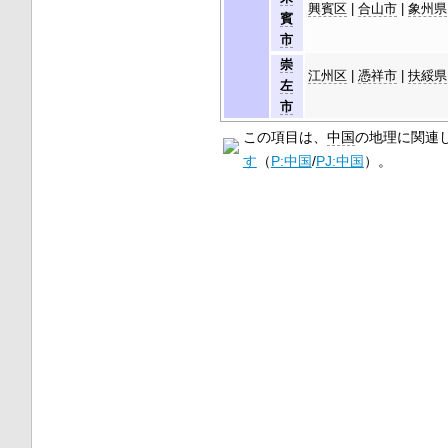
興賓区
|
合山市
|
象州県
賓
市
崇
江州区
|
憑祥市
|
扶綏県
左
市
この項目は、
中国
の地理に関連
す
（
P:中国
/
PJ:中国
）。