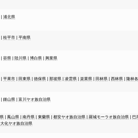
|
浦北県
|
桂平市
|
平南県
|
容県
|
陸川県
|
博白県
|
興業県
|
平果市
|
田東県
|
徳保県
|
那坡県
|
凌雲県
|
楽業県
|
田林県
|
西林県
|
隆林
|
鍾山県
|
富川ヤオ族自治県
県
|
鳳山県
|
南丹県
|
東蘭県
|
都安ヤオ族自治県
|
羅城モーラオ族自治県
|
巴
|
大化ヤオ族自治県