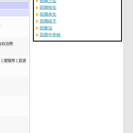
田隅三生
田隅恒生
田隅本生
田隅靖子
県
田隆法
田隈中学校
族自治県
県
|
灌陽県
|
資源