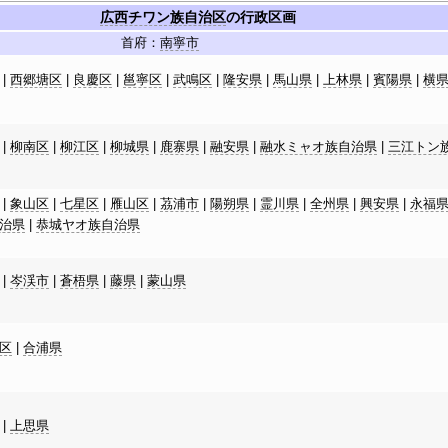
広西チワン族自治区
の行政区画
首府：
南寧市
|
西郷塘区
|
良慶区
|
邕寧区
|
武鳴区
|
隆安県
|
馬山県
|
上林県
|
賓陽県
|
横
|
柳南区
|
柳江区
|
柳城県
|
鹿寨県
|
融安県
|
融水ミャオ族自治県
|
三江トン
|
象山区
|
七星区
|
雁山区
|
茘浦市
|
陽朔県
|
霊川県
|
全州県
|
興安県
|
永福
治県
|
恭城ヤオ族自治県
|
岑渓市
|
蒼梧県
|
藤県
|
蒙山県
区
|
合浦県
|
上思県