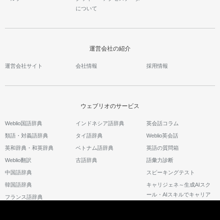
について
運営会社の紹介
運営会社サイト
会社情報
採用情報
ウェブリオのサービス
Weblio国語辞典
インドネシア語辞典
英会話コラム
類語・対義語辞典
タイ語辞典
Weblio英会話
英和辞典・和英辞典
ベトナム語辞典
英語の質問箱
Weblio翻訳
古語辞典
語彙力診断
中国語辞典
スピーキングテスト
韓国語辞典
キャリジェネ～生成AIスク
ール・AIスキルでキャリア
フランス語辞典
アップ～