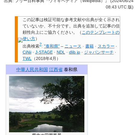
出典: フリー百科事典『ウィキペディア（Wikipedia）』 (2024/06/24
08:43 UTC 版)
この記事は検証可能な参考文献や出典が全く示され
ていないか、不十分です。
出典を追加して記事の信
頼性向上にご協力ください。
（
このテンプレートの
使い方
）
?
出典検索
:
"泰和県"
–
ニュース
·
書籍
·
スカラー
·
CiNii
·
J-STAGE
·
NDL
·
dlib.jp
·
ジャパンサーチ
·
TWL
（
2018年4月
）
中華人民共和国
江西省
泰和県