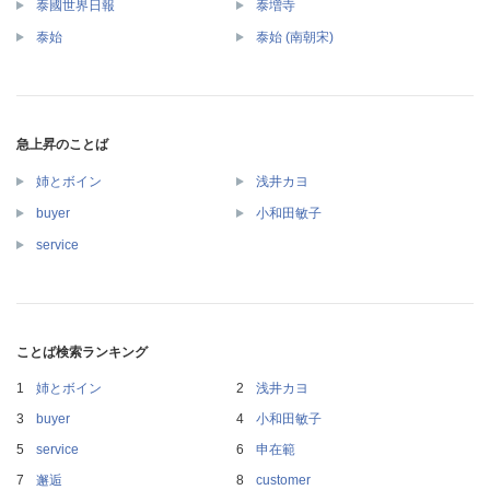
泰國世界日報
泰増寺
泰始
泰始 (南朝宋)
急上昇のことば
姉とボイン
浅井カヨ
buyer
小和田敏子
service
ことば検索ランキング
姉とボイン
浅井カヨ
buyer
小和田敏子
service
申在範
邂逅
customer