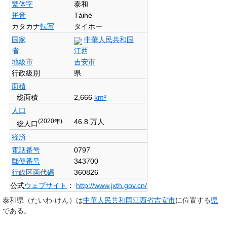
繁体字
泰和
拼音
Tàihé
カタカナ
転写
タイホー
国家
中華人民共和国
省
江西
地級市
吉安市
行政級別
県
面積
総面積
2,666
km²
人口
(2020年)
46.8 万人
総人口
経済
電話番号
0797
郵便番号
343700
行政区画代碼
360826
公式
ウェブサイト
：
http://www.jxth.gov.cn/
泰和県
（たいわ-けん）は
中華人民共和国
江西省
吉安市
に位置する
県
である。