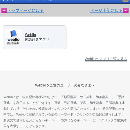
トップページに戻る
ページ上部に戻る
Weblio
国語辞典アプリ
Weblioのアプリ一覧を見る
Weblioをご覧のユーザーのみなさまへ
Weblioでは、統合型辞書検索のほかに、「類語辞典」や「英和・和英辞典」、「手話
辞典」を利用することができます。辞書、類語辞典、英和・和英辞典、手話辞典は連
動しており、それぞれの検索結果へのリンクが表示されます。また、解説記事の本文
中では、Weblioに登録されている他のキーワードへのリンクが自動的に貼られます。
解説文で登場した分からないキーワードや気になるキーワードは、1クリックで検索結
果を表示することができます。