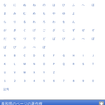
な
に
ぬ
ね
の
は
ひ
ふ
へ
ほ
ま
み
む
め
も
や
ゆ
よ
ら
り
る
れ
ろ
わ
を
ん
が
ぎ
ぐ
げ
ご
ざ
じ
ず
ぜ
ぞ
だ
ぢ
づ
で
ど
ば
び
ぶ
べ
ぼ
ぱ
ぴ
ぷ
ぺ
ぽ
Ａ
Ｂ
Ｃ
Ｄ
Ｅ
Ｆ
Ｇ
Ｈ
Ｉ
Ｊ
Ｋ
Ｌ
Ｍ
Ｎ
Ｏ
Ｐ
Ｑ
Ｒ
Ｓ
Ｔ
Ｕ
Ｖ
Ｗ
Ｘ
Ｙ
Ｚ
１
２
３
４
５
６
７
８
９
０
記号
泰和県のページの著作権