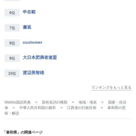
申在範
6位
邂逅
7位
customer
8位
大日本肥満者連盟
9位
渡辺美智雄
10位
ランキングをもっと見る
Weblio国語辞典
>
固有名詞の種類
>
地域・地名
>
国家・自治
体
>
中華人民共和国の都市
>
江西省の行政区画
>
泰和県
の意
味・解説
「泰和県」の関連ページ