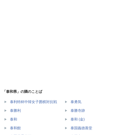
「泰和県」の隣のことば
泰利特杯中韓女子囲棋対抗戦
泰勇気
泰勝利
泰勝寺跡
泰和
泰和 (金)
泰和館
泰国義徳善堂