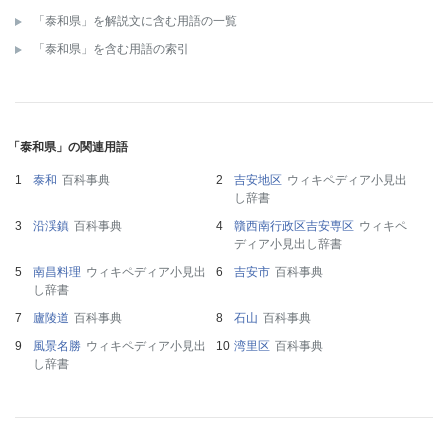
「泰和県」を解説文に含む用語の一覧
「泰和県」を含む用語の索引
「泰和県」の関連用語
泰和
百科事典
吉安地区
ウィキペディア小見出
し辞書
沿渓鎮
百科事典
贛西南行政区吉安専区
ウィキペ
ディア小見出し辞書
南昌料理
ウィキペディア小見出
吉安市
百科事典
し辞書
廬陵道
百科事典
石山
百科事典
風景名勝
ウィキペディア小見出
湾里区
百科事典
し辞書