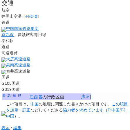
交通
航空
井岡山空港
（
中国語版
）
鉄道
中国国家鉄路集団
京九線
、昌贛旅客専用線
泰和駅
道路
高速道路
大広高速道路
泉南高速道路
泰井高速道路
国道
G105国道
G319国道
表
話
編
歴
[
表示
]
江西省
の行政区画
この項目は、
中国
の地理に関連した
書きかけの項目
です。
この項目
を加筆・訂正
などしてくださる
協力者を求めています
（
P:中国
/
PJ:
中国
）。
表示
編集