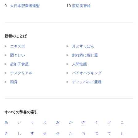
大日本肥満者連盟
渡辺美智雄
新着のことば
エキスポ
月とすっぽん
図々しい
割れ鍋に綴じ蓋
超加工食品
人間性能
テスクリアル
バイオハッキング
頭身
ディノバルド亜種
すべての辞書の索引
あ
い
う
え
お
か
き
く
け
こ
さ
し
す
せ
そ
た
ち
つ
て
と