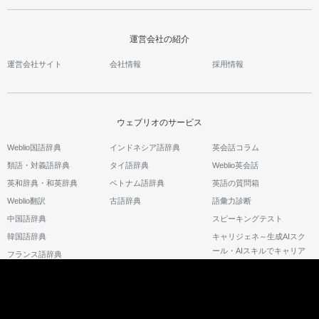
運営会社の紹介
運営会社サイト
会社情報
採用情報
ウェブリオのサービス
Weblio国語辞典
インドネシア語辞典
英会話コラム
類語・対義語辞典
タイ語辞典
Weblio英会話
英和辞典・和英辞典
ベトナム語辞典
英語の質問箱
Weblio翻訳
古語辞典
語彙力診断
中国語辞典
スピーキングテスト
韓国語辞典
キャリジェネ～生成AIスク
ール・AIスキルでキャリア
フランス語辞典
アップ～
©2026 GRAS Group, Inc.