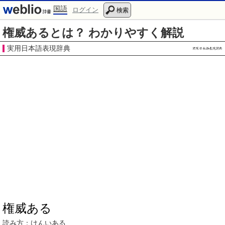
国語
ログイン
検索
権威あるとは？ わかりやすく解説
実用日本語表現辞典
権威ある
読み方：
けんいある