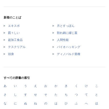
新着のことば
エキスポ
月とすっぽん
図々しい
割れ鍋に綴じ蓋
超加工食品
人間性能
テスクリアル
バイオハッキング
頭身
ディノバルド亜種
すべての辞書の索引
あ
い
う
え
お
か
き
く
け
こ
さ
し
す
せ
そ
た
ち
つ
て
と
な
に
ぬ
ね
の
は
ひ
ふ
へ
ほ