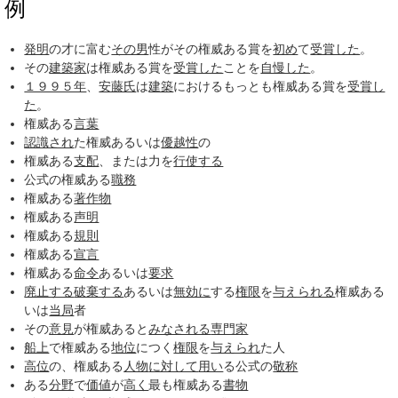
例
発明
の才に富む
その男
性がその権威ある賞を
初め
て
受賞した
。
その
建築家
は権威ある賞を
受賞した
ことを
自慢した
。
１９９５年
、
安藤氏
は
建築
におけるもっとも権威ある賞を
受賞し
た
。
権威ある
言葉
認識され
た権威あるいは
優越性
の
権威ある
支配
、または力を
行使する
公式の権威ある
職務
権威ある
著作物
権威ある
声明
権威ある
規則
権威ある
宣言
権威ある
命令
あるいは
要求
廃止する
破棄する
あるいは
無効に
する
権限
を
与えられる
権威ある
いは
当局
者
その
意見
が権威あると
みなされる
専門家
船上
で権威ある
地位
につく
権限
を
与えられ
た人
高位
の、権威ある
人物
に対して
用い
る公式の
敬称
ある
分野
で
価値
が
高く
最も権威ある
書物