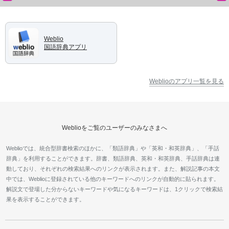
Weblio
国語辞典アプリ
Weblioのアプリ一覧を見る
Weblioをご覧のユーザーのみなさまへ
Weblioでは、統合型辞書検索のほかに、「類語辞典」や「英和・和英辞典」、「手話
辞典」を利用することができます。辞書、類語辞典、英和・和英辞典、手話辞典は連
動しており、それぞれの検索結果へのリンクが表示されます。また、解説記事の本文
中では、Weblioに登録されている他のキーワードへのリンクが自動的に貼られます。
解説文で登場した分からないキーワードや気になるキーワードは、1クリックで検索結
果を表示することができます。