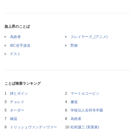
急上昇のことば
為政者
スレイヤーズ_(アニメ)
IBC岩手放送
黙祷
テスト
ことば検索ランキング
姉とボイン
マートルコービン
チョレイ
邂逅
オーダー
学校法人吉祥寺学園
確認
為政者
トリッシュヴァンディヴァー
松村謙三 (実業家)