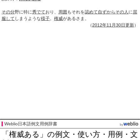
その分
野に特に
秀でて
おり、
周囲
もそれを
認めて
自ずから
その人
に
屈
服して
しまうような
様子
。
権威
があるさま。
（
2012年11月
30日
更新
）
Weblio日本語例文用例辞書
「権威ある」の例文・使い方・用例・文