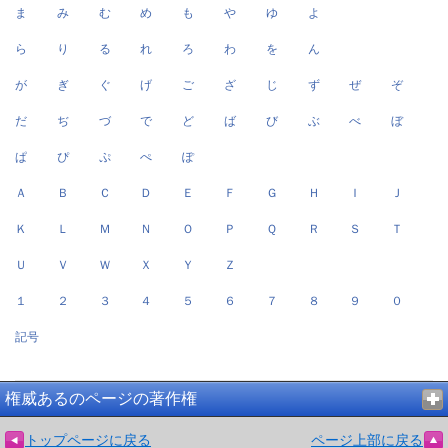
ま
み
む
め
も
や
ゆ
よ
ら
り
る
れ
ろ
わ
を
ん
が
ぎ
ぐ
げ
ご
ざ
じ
ず
ぜ
ぞ
だ
ぢ
づ
で
ど
ば
び
ぶ
べ
ぼ
ぱ
ぴ
ぷ
ぺ
ぽ
Ａ
Ｂ
Ｃ
Ｄ
Ｅ
Ｆ
Ｇ
Ｈ
Ｉ
Ｊ
Ｋ
Ｌ
Ｍ
Ｎ
Ｏ
Ｐ
Ｑ
Ｒ
Ｓ
Ｔ
Ｕ
Ｖ
Ｗ
Ｘ
Ｙ
Ｚ
１
２
３
４
５
６
７
８
９
０
記号
権威あるのページの著作権
トップページに戻る
ページ上部に戻る