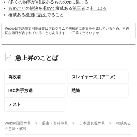
(
多く
の
物事
が)権威あるものの
元に
集まる
もめごと
の
解決
を
求めて
権威ある
第三者
に
申し出る
権威ある
機関
に
訴え
でること
Weblio日本語例文用例辞書はプログラムで機械的に例文を生成しているため、不適
切な項目が含まれていることもあります。ご了承くださいませ。
急上昇のことば
為政者
スレイヤーズ_(アニメ)
IBC岩手放送
黙祷
テスト
Weblio国語辞典
>
辞書・百科事典
>
日本語表現辞典
>
権威ある
の意味・解説