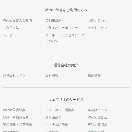
Weblio辞書をご利用の方へ
Weblio辞書のご案内
ご利用規約
お問い合わせ
ご利用方法
プライバシーポリシー
サイトマップ
ヘルプ
クッキー・アクセスデータ
について
運営会社の紹介
運営会社サイト
会社情報
採用情報
ウェブリオのサービス
Weblio国語辞典
インドネシア語辞典
英会話コラム
類語・対義語辞典
タイ語辞典
Weblio英会話
英和辞典・和英辞典
ベトナム語辞典
英語の質問箱
Weblio翻訳
古語辞典
語彙力診断