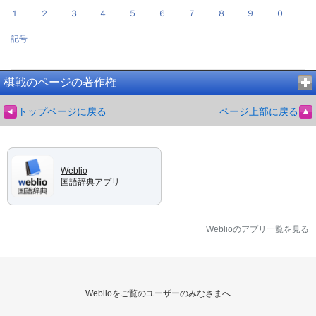
１
２
３
４
５
６
７
８
９
０
記号
棋戦のページの著作権
トップページに戻る
ページ上部に戻る
Weblio
国語辞典アプリ
Weblioのアプリ一覧を見る
Weblioをご覧のユーザーのみなさまへ