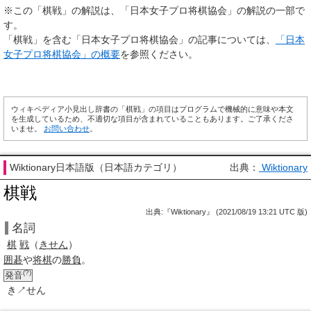
※この「棋戦」の解説は、「日本女子プロ将棋協会」の解説の一部で
す。
「棋戦」を含む「日本女子プロ将棋協会」の記事については、
「日本
女子プロ将棋協会」の概要
を参照ください。
ウィキペディア小見出し辞書の「棋戦」の項目はプログラムで機械的に意味や本文
を生成しているため、不適切な項目が含まれていることもあります。ご了承くださ
いませ。
お問い合わせ
。
Wiktionary日本語版（日本語カテゴリ）
出典：
Wiktionary
棋戦
出典:『Wiktionary』 (2021/08/19 13:21 UTC 版)
名詞
棋
戦
（
きせん
）
囲碁
や
将棋
の
勝負
。
(?)
発音
き↗せん