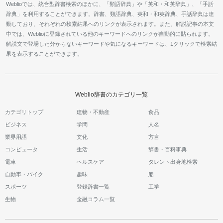
Weblioでは、統合型辞書検索のほかに、「類語辞典」や「英和・和英辞典」、「手話
辞典」を利用することができます。辞書、類語辞典、英和・和英辞典、手話辞典は連
動しており、それぞれの検索結果へのリンクが表示されます。また、解説記事の本文
中では、Weblioに登録されている他のキーワードへのリンクが自動的に貼られます。
解説文で登場した分からないキーワードや気になるキーワードは、1クリックで検索結
果を表示することができます。
Weblio辞書のカテゴリ一覧
カテゴリトップ
建物・不動産
食品
ビジネス
学問
人名
業界用語
文化
方言
コンピュータ
生活
辞書・百科事典
電車
ヘルスケア
タレント出身地検索
自動車・バイク
趣味
船
スポーツ
登録辞書一覧
工学
生物
金融コラム一覧