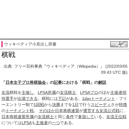
ウィキペディア小見出し辞書
棋戦
出典: フリー百科事典『ウィキペディア（Wikipedia）』 (2022/03/05
09:43 UTC 版)
「
日本女子プロ将棋協会
」の
記事
における「棋戦」の
解説
女流
棋戦を
主催し
、
LPSA
所属
の
女流棋士
、
LPSA
プロ
のほか
主催者
招
待選手
が
出場できる
。棋戦には
下記
がある。
1dayトーナメント
- フリ
ーエントリー制で
1回戦
から
決勝
までを
1日
で行う
スピーディ
さが
特徴
の
トーナメント戦
。
そのほか
日本将棋連盟
が
運営する
女流
公式戦
に、
日本将棋連盟
所属
の
女流棋士
と同じ
条件
で
参加して
いる。
女流王位戦
については
LPSA
も
主催者
の
一つ
である。