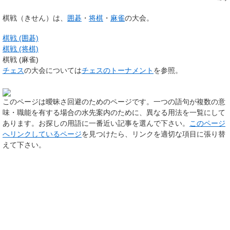
棋戦
（きせん）は、
囲碁
・
将棋
・
麻雀
の大会。
棋戦 (囲碁)
棋戦 (将棋)
棋戦 (麻雀)
チェス
の大会については
チェスのトーナメント
を参照。
このページは
曖昧さ回避のためのページ
です。一つの語句が複数の意
味・職能を有する場合の水先案内のために、異なる用法を一覧にして
あります。お探しの用語に一番近い記事を選んで下さい。
このページ
へリンクしているページ
を見つけたら、リンクを適切な項目に張り替
えて下さい。