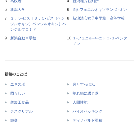
為政者
新潟地方裁判所
新潟大学
５β‐フェニルオキソラン‐２‐オン
３，５‐ビス［３，５‐ビス（ベン
新潟清心女子中学校・高等学校
ジルオキシ）ベンジルオキシ］ベ
ンジルブロミド
新潟自動車学校
１‐フェニル‐４‐ニトロ‐３‐ペンタ
ノン
新着のことば
エキスポ
月とすっぽん
図々しい
割れ鍋に綴じ蓋
超加工食品
人間性能
テスクリアル
バイオハッキング
頭身
ディノバルド亜種