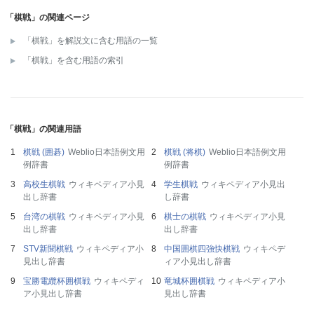
「棋戦」の関連ページ
「棋戦」を解説文に含む用語の一覧
「棋戦」を含む用語の索引
「棋戦」の関連用語
棋戦 (囲碁)
Weblio日本語例文用
棋戦 (将棋)
Weblio日本語例文用
例辞書
例辞書
高校生棋戦
ウィキペディア小見
学生棋戦
ウィキペディア小見出
出し辞書
し辞書
台湾の棋戦
ウィキペディア小見
棋士の棋戦
ウィキペディア小見
出し辞書
出し辞書
STV新聞棋戦
ウィキペディア小
中国囲棋四強快棋戦
ウィキペデ
見出し辞書
ィア小見出し辞書
宝勝電纜杯囲棋戦
ウィキペディ
竜城杯囲棋戦
ウィキペディア小
ア小見出し辞書
見出し辞書