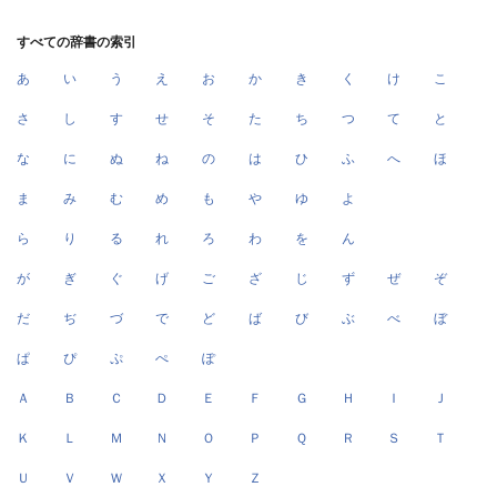
すべての辞書の索引
あ
い
う
え
お
か
き
く
け
こ
さ
し
す
せ
そ
た
ち
つ
て
と
な
に
ぬ
ね
の
は
ひ
ふ
へ
ほ
ま
み
む
め
も
や
ゆ
よ
ら
り
る
れ
ろ
わ
を
ん
が
ぎ
ぐ
げ
ご
ざ
じ
ず
ぜ
ぞ
だ
ぢ
づ
で
ど
ば
び
ぶ
べ
ぼ
ぱ
ぴ
ぷ
ぺ
ぽ
Ａ
Ｂ
Ｃ
Ｄ
Ｅ
Ｆ
Ｇ
Ｈ
Ｉ
Ｊ
Ｋ
Ｌ
Ｍ
Ｎ
Ｏ
Ｐ
Ｑ
Ｒ
Ｓ
Ｔ
Ｕ
Ｖ
Ｗ
Ｘ
Ｙ
Ｚ