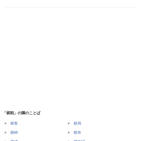
「棋戦」の隣のことば
棋客
棋局
棋峙
棋布