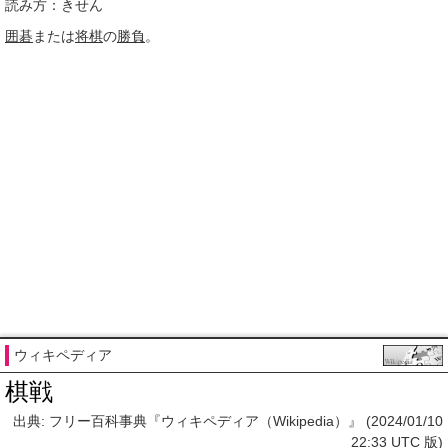
読み方：きせん
囲碁
または
将棋
の
勝負
。
ウィキペディア
棋戦
出典: フリー百科事典『ウィキペディア（Wikipedia）』 (2024/01/10
22:33 UTC 版)