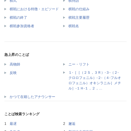
棋式
棋待詔
棋戦における特徴・エピソード
棋戦の仕組み
棋戦の終了
棋戦主要履歴
棋戦参加資格者
棋戦名
急上昇のことば
高物師
ニー・リフト
１‐［［（２Ｓ，３Ｒ）‐３‐（２‐
反映
クロロフェニル）‐２‐（４‐フルオ
ロフェニル）オキシラニル］メチ
ル］‐１Ｈ‐１，２，…
かつて在籍したアナウンサー
ことば検索ランキング
最遅
邂逅