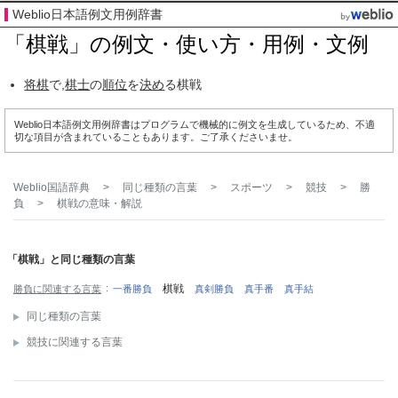
Weblio日本語例文用例辞書
「棋戦」の例文・使い方・用例・文例
将棋
で,
棋士
の
順位
を
決め
る棋戦
Weblio日本語例文用例辞書はプログラムで機械的に例文を生成しているため、不適
切な項目が含まれていることもあります。ご了承くださいませ。
Weblio国語辞典
>
同じ種類の言葉
>
スポーツ
>
競技
>
勝
負
>
棋戦
の意味・解説
「棋戦」と同じ種類の言葉
棋戦
勝負に関連する言葉
一番勝負
真剣勝負
真手番
真手結
同じ種類の言葉
競技に関連する言葉