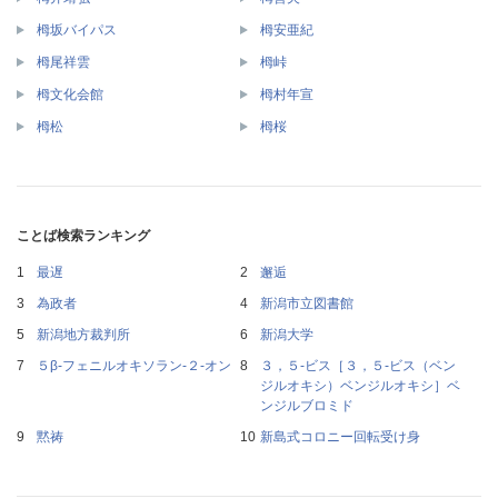
栂坂バイパス
栂安亜紀
栂尾祥雲
栂峠
栂文化会館
栂村年宣
栂松
栂桜
ことば検索ランキング
最遅
邂逅
為政者
新潟市立図書館
新潟地方裁判所
新潟大学
５β‐フェニルオキソラン‐２‐オン
３，５‐ビス［３，５‐ビス（ベン
ジルオキシ）ベンジルオキシ］ベ
ンジルブロミド
黙祷
新島式コロニー回転受け身