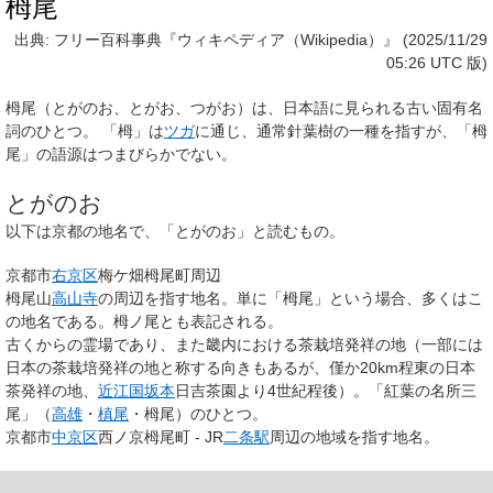
栂尾
出典: フリー百科事典『ウィキペディア（Wikipedia）』 (2025/11/29
05:26 UTC 版)
栂尾
（とがのお、とがお、つがお）は、日本語に見られる古い固有名
詞のひとつ。 「栂」は
ツガ
に通じ、通常針葉樹の一種を指すが、「栂
尾」の語源はつまびらかでない。
とがのお
以下は京都の地名で、「とがのお」と読むもの。
京都市
右京区
梅ケ畑栂尾町
周辺
栂尾山
高山寺
の周辺を指す地名。単に「栂尾」という場合、多くはこ
の地名である。
栂ノ尾
とも表記される。
古くからの霊場であり、また畿内における茶栽培発祥の地（一部には
日本の茶栽培発祥の地と称する向きもあるが、僅か20km程東の日本
茶発祥の地、
近江国
坂本
日吉茶園より4世紀程後）。「紅葉の名所三
尾」（
高雄
・
槙尾
・栂尾）のひとつ。
京都市
中京区
西ノ京栂尾町
- JR
二条駅
周辺の地域を指す地名。