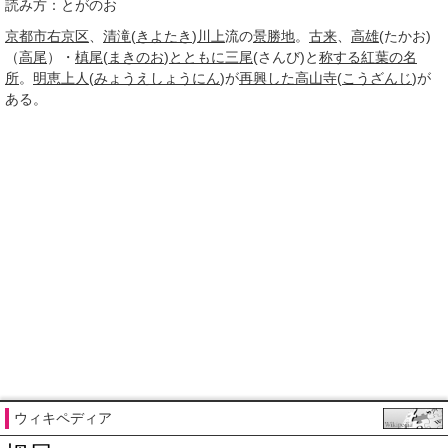
読み方：とがのお
京都市
右京区
、
清滝
(
きよたき
)
川上
流の
景勝地
。
古来
、
高雄
(たかお)
（
高尾
）・
槙尾
(
まきのお
)
とともに
三尾
(さんび)と
称する
紅葉の
名
所
。
明恵上人
(
みょうえしょうにん
)が
再興した
高山寺
(
こうざんじ
)が
ある。
ウィキペディア