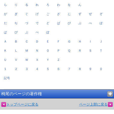
ら
り
る
れ
ろ
わ
を
ん
が
ぎ
ぐ
げ
ご
ざ
じ
ず
ぜ
ぞ
だ
ぢ
づ
で
ど
ば
び
ぶ
べ
ぼ
ぱ
ぴ
ぷ
ぺ
ぽ
Ａ
Ｂ
Ｃ
Ｄ
Ｅ
Ｆ
Ｇ
Ｈ
Ｉ
Ｊ
Ｋ
Ｌ
Ｍ
Ｎ
Ｏ
Ｐ
Ｑ
Ｒ
Ｓ
Ｔ
Ｕ
Ｖ
Ｗ
Ｘ
Ｙ
Ｚ
１
２
３
４
５
６
７
８
９
０
記号
栂尾のページの著作権
トップページに戻る
ページ上部に戻る