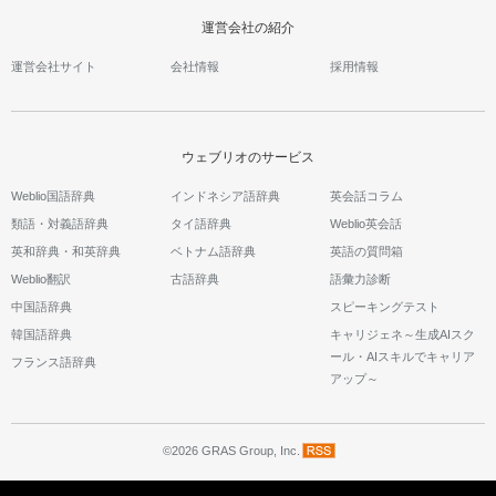
運営会社の紹介
運営会社サイト
会社情報
採用情報
ウェブリオのサービス
Weblio国語辞典
インドネシア語辞典
英会話コラム
類語・対義語辞典
タイ語辞典
Weblio英会話
英和辞典・和英辞典
ベトナム語辞典
英語の質問箱
Weblio翻訳
古語辞典
語彙力診断
中国語辞典
スピーキングテスト
韓国語辞典
キャリジェネ～生成AIスク
ール・AIスキルでキャリア
フランス語辞典
アップ～
©2026 GRAS Group, Inc.