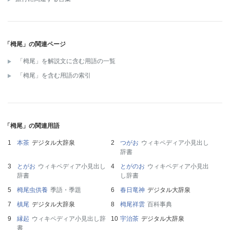
「栂尾」の関連ページ
「栂尾」を解説文に含む用語の一覧
「栂尾」を含む用語の索引
「栂尾」の関連用語
本茶
デジタル大辞泉
つがお
ウィキペディア小見出し
辞書
とがお
ウィキペディア小見出し
とがのお
ウィキペディア小見出
辞書
し辞書
栂尾虫供養
季語・季題
春日竜神
デジタル大辞泉
槙尾
デジタル大辞泉
栂尾祥雲
百科事典
縁起
ウィキペディア小見出し辞
宇治茶
デジタル大辞泉
書