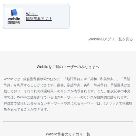
Weblio
国語辞典アプリ
Weblioのアプリ一覧を見る
Weblioをご覧のユーザーのみなさまへ
Weblioでは、統合型辞書検索のほかに、「類語辞典」や「英和・和英辞典」、「手話
辞典」を利用することができます。辞書、類語辞典、英和・和英辞典、手話辞典は連
動しており、それぞれの検索結果へのリンクが表示されます。また、解説記事の本文
中では、Weblioに登録されている他のキーワードへのリンクが自動的に貼られます。
解説文で登場した分からないキーワードや気になるキーワードは、1クリックで検索結
果を表示することができます。
Weblio辞書のカテゴリ一覧