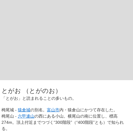
とがお （とがのお）
「とがお」と読まれることの多いもの。
栂尾城
-
猿倉城
の別名。
富山市
内・猿倉山にかつて存在した。
栂尾山
-
六甲連山
の西にある小山。横尾山の南に位置し、標高
274m。頂上付近までつづく“300階段”（“400階段”とも）で知られ
る。