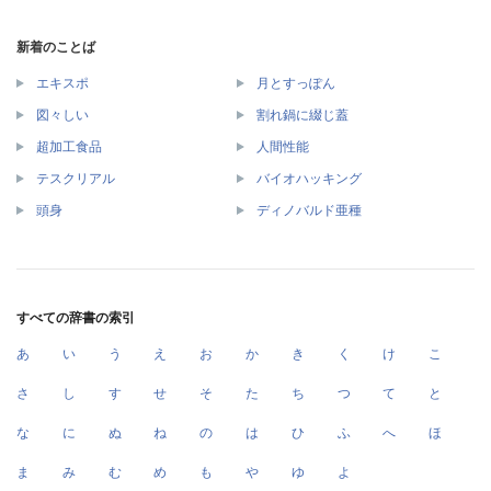
新着のことば
エキスポ
月とすっぽん
図々しい
割れ鍋に綴じ蓋
超加工食品
人間性能
テスクリアル
バイオハッキング
頭身
ディノバルド亜種
すべての辞書の索引
あ
い
う
え
お
か
き
く
け
こ
さ
し
す
せ
そ
た
ち
つ
て
と
な
に
ぬ
ね
の
は
ひ
ふ
へ
ほ
ま
み
む
め
も
や
ゆ
よ