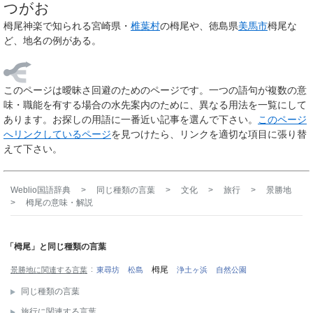
つがお
栂尾神楽
で知られる宮崎県・
椎葉村
の栂尾や、徳島県
美馬市
栂尾な
ど、地名の例がある。
このページは
曖昧さ回避のためのページ
です。一つの語句が複数の意
味・職能を有する場合の水先案内のために、異なる用法を一覧にして
あります。お探しの用語に一番近い記事を選んで下さい。
このページ
へリンクしているページ
を見つけたら、リンクを適切な項目に張り替
えて下さい。
Weblio国語辞典
>
同じ種類の言葉
>
文化
>
旅行
>
景勝地
>
栂尾
の意味・解説
「栂尾」と同じ種類の言葉
栂尾
景勝地に関連する言葉
東尋坊
松島
浄土ヶ浜
自然公園
同じ種類の言葉
旅行に関連する言葉