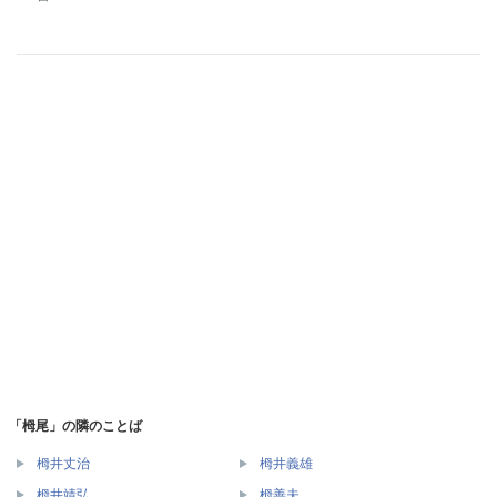
「栂尾」の隣のことば
栂井丈治
栂井義雄
栂井靖弘
栂善夫