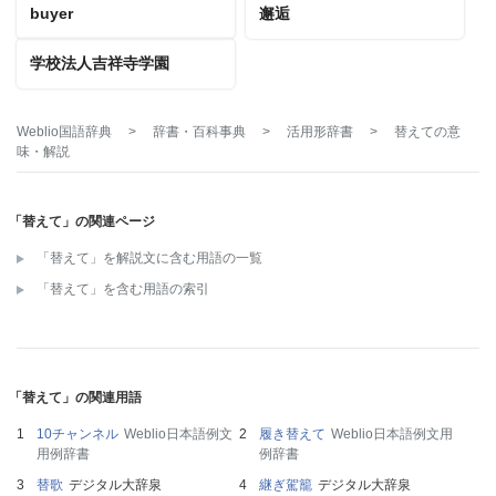
buyer
邂逅
学校法人吉祥寺学園
Weblio国語辞典
>
辞書・百科事典
>
活用形辞書
>
替えて
の意
味・解説
「替えて」の関連ページ
「替えて」を解説文に含む用語の一覧
「替えて」を含む用語の索引
「替えて」の関連用語
10チャンネル
Weblio日本語例文
履き替えて
Weblio日本語例文用
用例辞書
例辞書
替歌
デジタル大辞泉
継ぎ駕籠
デジタル大辞泉