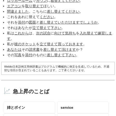
ロッカールーム
で
ガウン
に
着替えて
ください
。
エアコン
を
取り替えて
ほしい。
間違えました
。こちらに
差し替えて
ください
。
これをあれに替えて
ください
。
それを
添付
の
図面
と
差し替えて
いただけます
でしょうか
。
それはあなたが
立て替えて
下さい
。
私は
これから
は、
次の
試合
に
向けて
気持ち
を
入れ替えて
練習しま
す
。
私が
彼の
チケット
を
立て替えて
買って
おきます
。
あなたは
その
請求書
を
差し替えて
頂けます
か？
その
写真
を
添付
のものに
差し替えて
下さい
。
Weblio日本語例文用例辞書はプログラムで機械的に例文を生成しているため、不適
切な項目が含まれていることもあります。ご了承くださいませ。
急上昇のことば
姉とボイン
service