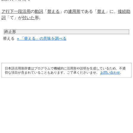
ア行
下一段活用
の
動詞
「
替える
」の
連用形
である「
替え
」に、
接続助
詞
「て」が
付いた
形。
終止形
替える
» 「替える」の意味を調べる
日本語活用形辞書はプログラムで機械的に活用形や説明を生成しているため、不適
切な項目が含まれていることもあります。ご了承くださいませ。
お問い合わせ
。