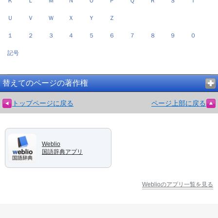
Ｋ
Ｌ
Ｍ
Ｎ
Ｏ
Ｐ
Ｑ
Ｒ
Ｓ
Ｔ
Ｕ
Ｖ
Ｗ
Ｘ
Ｙ
Ｚ
１
２
３
４
５
６
７
８
９
０
記号
替えてのページの著作権
トップページに戻る
ページ上部に戻る
Weblio
国語辞典アプリ
Weblioのアプリ一覧を見る