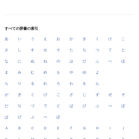
すべての辞書の索引
あ
い
う
え
お
か
き
く
け
こ
さ
し
す
せ
そ
た
ち
つ
て
と
な
に
ぬ
ね
の
は
ひ
ふ
へ
ほ
ま
み
む
め
も
や
ゆ
よ
ら
り
る
れ
ろ
わ
を
ん
が
ぎ
ぐ
げ
ご
ざ
じ
ず
ぜ
ぞ
だ
ぢ
づ
で
ど
ば
び
ぶ
べ
ぼ
ぱ
ぴ
ぷ
ぺ
ぽ
Ａ
Ｂ
Ｃ
Ｄ
Ｅ
Ｆ
Ｇ
Ｈ
Ｉ
Ｊ