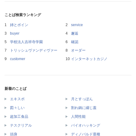
ことば検索ランキング
姉とボイン
service
buyer
邂逅
学校法人吉祥寺学園
確認
トリッシュヴァンディヴァー
オーダー
customer
インターネットカジノ
新着のことば
エキスポ
月とすっぽん
図々しい
割れ鍋に綴じ蓋
超加工食品
人間性能
テスクリアル
バイオハッキング
頭身
ディノバルド亜種