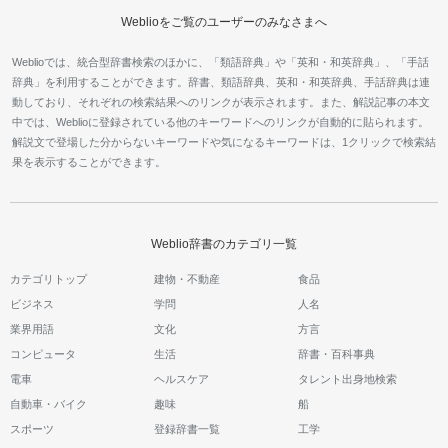
Weblioをご覧のユーザーのみなさまへ
Weblioでは、統合型辞書検索のほかに、「類語辞典」や「英和・和英辞典」、「手話
辞典」を利用することができます。辞書、類語辞典、英和・和英辞典、手話辞典は連
動しており、それぞれの検索結果へのリンクが表示されます。また、解説記事の本文
中では、Weblioに登録されている他のキーワードへのリンクが自動的に貼られます。
解説文で登場した分からないキーワードや気になるキーワードは、1クリックで検索結
果を表示することができます。
Weblio辞書のカテゴリ一覧
カテゴリトップ
建物・不動産
食品
ビジネス
学問
人名
業界用語
文化
方言
コンピュータ
生活
辞書・百科事典
電車
ヘルスケア
タレント出身地検索
自動車・バイク
趣味
船
スポーツ
登録辞書一覧
工学