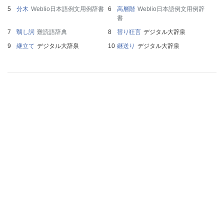
分木
Weblio日本語例文用例辞書
高層階
Weblio日本語例文用例辞
書
翳し詞
難読語辞典
替り狂言
デジタル大辞泉
継立て
デジタル大辞泉
継送り
デジタル大辞泉