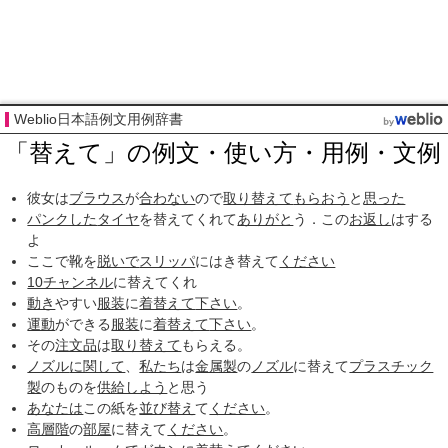
Weblio日本語例文用例辞書
「替えて」の例文・使い方・用例・文例
彼女は
ブラウス
が
合わない
ので
取り替えて
もらおう
と
思った
パンクした
タイヤ
を替えてくれて
ありがと
う．この
お返し
はする
よ
ここで靴を
脱いで
スリッパ
にはき替えて
ください
10チャンネル
に替えてくれ
動き
やすい
服装
に
着替えて
下さい
。
運動
ができる
服装
に
着替えて
下さい
。
その
注文品
は
取り替えて
もらえる。
ノズル
に関して
、
私たち
は
金属製
の
ノズル
に替えて
プラスチック
製
のものを
供給しよう
と思う
あなたは
この紙を
並び替え
て
ください
。
高層階
の
部屋
に替えて
ください
。