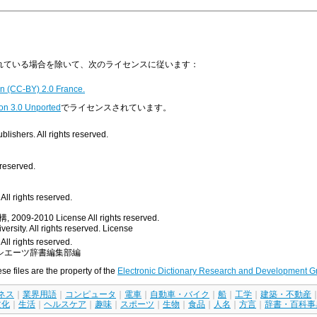
明示されている場合を除いて、次のライセンスに従います：
n (CC-BY) 2.0 France.
on 3.0 Unported
でライセンスされています。
ishers. All rights reserved.
 reserved.
ll rights reserved.
, 2009-2010
License
All rights reserved.
rsity. All rights reserved.
License
All rights reserved.
シエーツ辞書編集部編
ese files are the property of the
Electronic Dictionary Research and Development G
ネス
｜
業界用語
｜
コンピュータ
｜
電車
｜
自動車・バイク
｜
船
｜
工学
｜
建築・不動産
文化
｜
生活
｜
ヘルスケア
｜
趣味
｜
スポーツ
｜
生物
｜
食品
｜
人名
｜
方言
｜
辞書・百科事