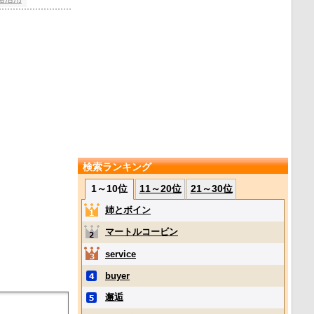
検索ランキング
1～10位
11～20位
21～30位
姉とボイン
マートルコービン
service
buyer
邂逅