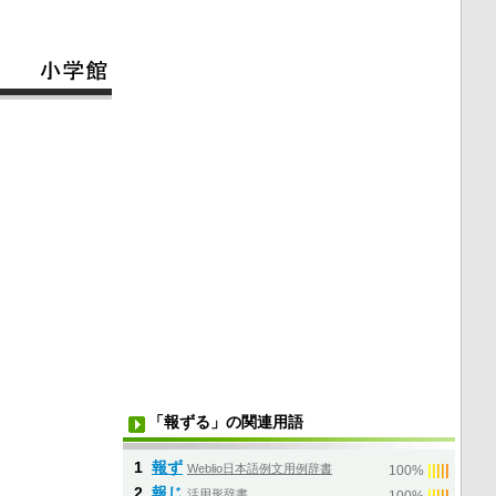
「報ずる」の関連用語
1
報ず
Weblio日本語例文用例辞書
|
|
|
|
|
100%
2
報じ
活用形辞書
|
|
|
|
|