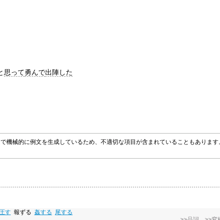
と
思って
勇んで
出陣した
グラムで機械的に例文を生成しているため、不適切な項目が含まれていることもありま
圧す
報ずる
姦する
尾する
>>品詞
>>変