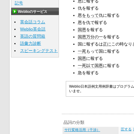
恩に報ずる
記号
仇を報ずる
Weblioのサービス
恩
をもって
仇に報ずる
英会話コラム
恩を仇で報ずる
Weblio英会話
国恩
を報ずる
英語の質問箱
国恩
万分の一
を報ずる
語彙力診断
国に報ずるは
正に
この時なり
スピーキングテスト
一死
もって国に報ずる
国恩
に報ずる
一死
以て
国恩
に報ずる
急を報ずる
Weblio日本語例文用例辞書はプロ
いませ。
品詞の分類
圧する
サ行変格活用（干渉）