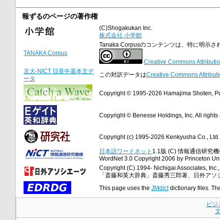
報ずるのページの著作権
(C)Shogakukan Inc.
株式会社 小学館
Tanaka Corpusのコンテンツは、特に
TANAKA Corpus
Creative Commons Attributio
京大-NICT 日英中基本文デ
この対訳データは
Creative Commons Attributi
ータ
Copyright © 1995-2026 Hamajima Shoten, Publ
Copyright © Benesse Holdings, Inc. All rights
Copyright (c) 1995-2026 Kenkyusha Co., Ltd. A
日本語ワードネット
1.1版 (C) 情報通信研究機構
WordNet 3.0 Copyright 2006 by Princeton Unive
Copyright (C) 1994- Nichigai Associates, Inc., 
「斎藤和英大辞典」斎藤秀三郎著、日外アソ
This page uses the
JMdict
dictionary files. Th
ビジ