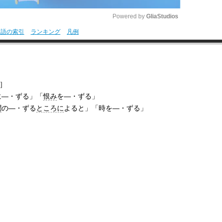
Powered by 
GliaStudios
用語の索引
ランキング
凡例
M
u
t
］
e
に―・ずる」「
恨み
を―・ずる」
聞
の―・ずる
ところに
よると」「時を―・ずる」