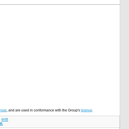
roup
, and are used in conformance with the Group's
licence
.
｜
学問
典