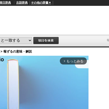
韓日辞典
古語辞典
その他の辞書▼
>
報ずる
の意味・解説
もっとみる
arrow_forward_ios