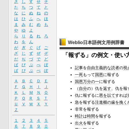
さ
し
す
せ
そ
た
ち
つ
て
と
な
に
ぬ
ね
の
は
ひ
ふ
へ
ほ
ま
み
む
め
も
や
ゆ
よ
ら
り
る
れ
ろ
わ
を
ん
Weblio日本語例文用例辞書
が
ぎ
ぐ
げ
ご
ざ
じ
ず
ぜ
ぞ
「報ずる」の例文・使い
だ
ぢ
づ
で
ど
ば
び
ぶ
べ
ぼ
記事
を
自由主義的な
読者
の
視
ぱ
ぴ
ぷ
ぺ
ぽ
一死
もって
国恩
に報ずる
Ａ
Ｂ
Ｃ
Ｄ
Ｅ
国恩
万分の一
に報ずる
Ｆ
Ｇ
Ｈ
Ｉ
Ｊ
（
自分
の）仇を
返す
、仇を報
Ｋ
Ｌ
Ｍ
Ｎ
Ｏ
仇に報ずるに恩
を以て
すれば
Ｐ
Ｑ
Ｒ
Ｓ
Ｔ
急を報ずる
注進
櫛の歯を挽く
Ｕ
Ｖ
Ｗ
Ｘ
Ｙ
非常を報ずる
Ｚ
時計
は
時間
を報ずる
１
２
３
４
５
出火
を報ずる
６
７
８
９
０