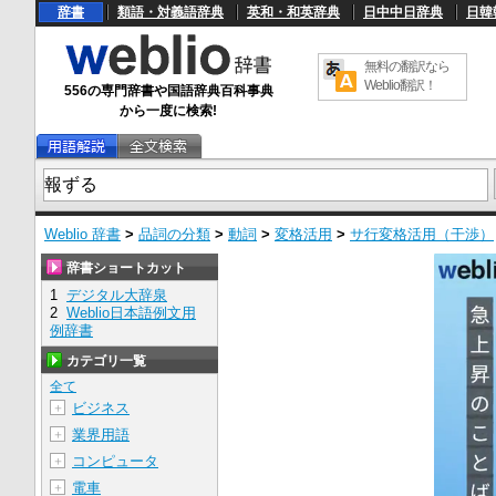
辞書
類語・対義語辞典
英和・和英辞典
日中中日辞典
日韓
無料の翻訳なら
Weblio翻訳！
556の専門辞書や国語辞典百科事典
から一度に検索!
Weblio 辞書
>
品詞の分類
>
動詞
>
変格活用
>
サ行変格活用（干渉）
辞書ショートカット
1
デジタル大辞泉
2
Weblio日本語例文用
例辞書
カテゴリ一覧
全て
ビジネス
＋
業界用語
＋
コンピュータ
＋
電車
＋