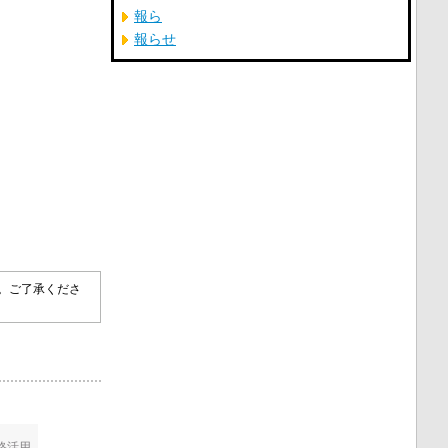
報ら
報らせ
す。ご了承くださ
格活用