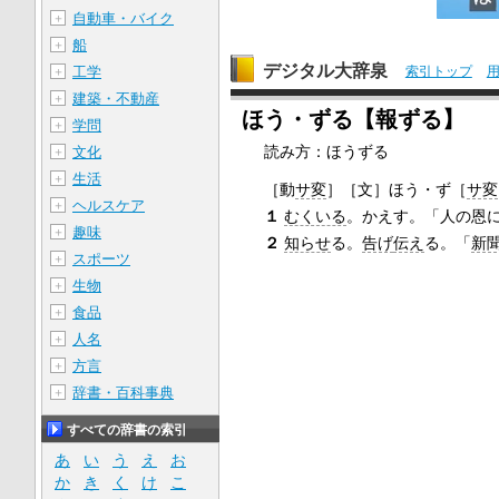
自動車・バイク
＋
船
＋
デジタル大辞泉
工学
索引トップ
＋
建築・不動産
＋
ほう・ずる【報ずる】
学問
＋
読み方：ほうずる
文化
＋
生活
＋
［動
サ変
］
［文］ほう・ず
［
サ変
ヘルスケア
＋
１
むくいる
。かえす。「人の恩
趣味
＋
２
知らせ
る。
告げ
伝え
る。「
新
スポーツ
＋
生物
＋
食品
＋
人名
＋
方言
＋
辞書・百科事典
＋
すべての辞書の索引
あ
い
う
え
お
か
き
く
け
こ