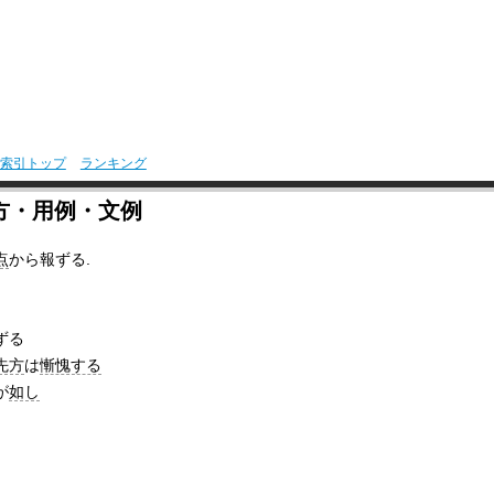
索引トップ
ランキング
方・用例・文例
点
から報ずる.
ずる
先方
は
慚愧する
が
如し