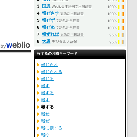
100%
3
国恩
Weblio日本語例文用例辞書
|
|
|
|
|
100%
4
報ぜさす
文語活用形辞書
|
|
|
|
|
100%
5
報ぜず
文語活用形辞書
|
|
|
|
|
100%
6
報ぜぬ
文語活用形辞書
|
|
|
|
|
100%
7
報ずれば
文語活用形辞書
|
|
|
|
|
96%
8
大恩
デジタル大辞泉
|
|
|
|
|
96%
報ずるのお隣キーワード
報じられ
報じられる
報じる
報す
報する
報ず
報ずる
報せ
報ぜ
報に接する
報ゆ