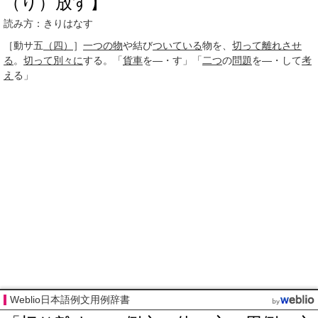
（り）放す】
読み方：きりはなす
［動サ五
（四）
］
一つの物
や結び
ついている
物を、
切って
離れさせ
る
。
切って
別々に
する。「
貨車
を―・す」「
二つ
の
問題
を―・して
考
え
る」
Weblio日本語例文用例辞書