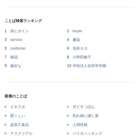
ことば検索ランキング
姉とボイン
buyer
service
邂逅
customer
浅井カヨ
確認
小和田敏子
健全な
学校法人吉祥寺学園
新着のことば
エキスポ
月とすっぽん
図々しい
割れ鍋に綴じ蓋
超加工食品
人間性能
テスクリアル
バイオハッキング