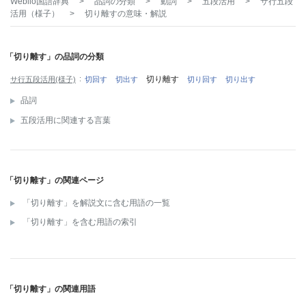
Weblio国語辞典
>
品詞の分類
>
動詞
>
五段活用
>
サ行五段
活用（様子）
>
切り離す
の意味・解説
「切り離す」の品詞の分類
切り離す
サ行五段活用(様子)
切回す
切出す
切り回す
切り出す
品詞
五段活用に関連する言葉
「切り離す」の関連ページ
「切り離す」を解説文に含む用語の一覧
「切り離す」を含む用語の索引
「切り離す」の関連用語