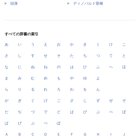
頭身
ディノバルド亜種
すべての辞書の索引
あ
い
う
え
お
か
き
く
け
こ
さ
し
す
せ
そ
た
ち
つ
て
と
な
に
ぬ
ね
の
は
ひ
ふ
へ
ほ
ま
み
む
め
も
や
ゆ
よ
ら
り
る
れ
ろ
わ
を
ん
が
ぎ
ぐ
げ
ご
ざ
じ
ず
ぜ
ぞ
だ
ぢ
づ
で
ど
ば
び
ぶ
べ
ぼ
ぱ
ぴ
ぷ
ぺ
ぽ
Ａ
Ｂ
Ｃ
Ｄ
Ｅ
Ｆ
Ｇ
Ｈ
Ｉ
Ｊ