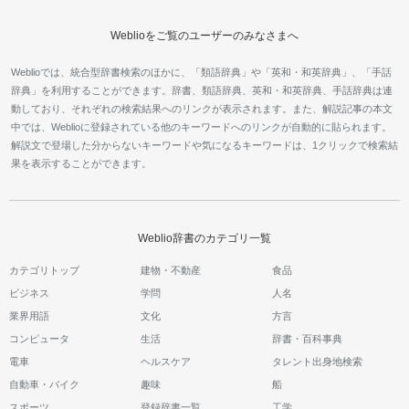
Weblioをご覧のユーザーのみなさまへ
Weblioでは、統合型辞書検索のほかに、「類語辞典」や「英和・和英辞典」、「手話
辞典」を利用することができます。辞書、類語辞典、英和・和英辞典、手話辞典は連
動しており、それぞれの検索結果へのリンクが表示されます。また、解説記事の本文
中では、Weblioに登録されている他のキーワードへのリンクが自動的に貼られます。
解説文で登場した分からないキーワードや気になるキーワードは、1クリックで検索結
果を表示することができます。
Weblio辞書のカテゴリ一覧
カテゴリトップ
建物・不動産
食品
ビジネス
学問
人名
業界用語
文化
方言
コンピュータ
生活
辞書・百科事典
電車
ヘルスケア
タレント出身地検索
自動車・バイク
趣味
船
スポーツ
登録辞書一覧
工学