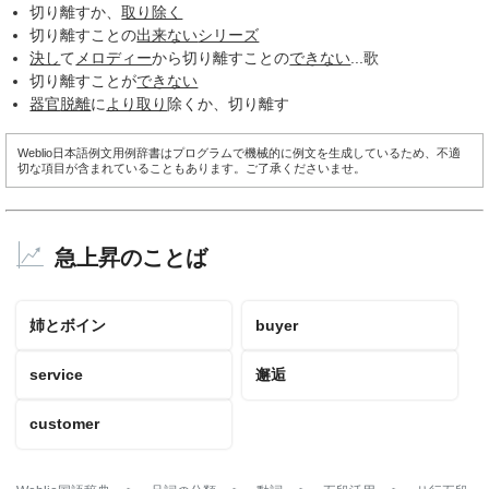
切り離すか、
取り除く
切り離すことの
出来ない
シリーズ
決し
て
メロディー
から切り離すことの
できない
...歌
切り離すことが
できない
器官
脱離
に
より取り
除くか、切り離す
Weblio日本語例文用例辞書はプログラムで機械的に例文を生成しているため、不適
切な項目が含まれていることもあります。ご了承くださいませ。
急上昇のことば
姉とボイン
buyer
service
邂逅
customer