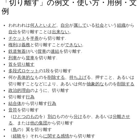
「切り離す」の例文・使い方・用例・文
例
われわれは
何人
といえど
、
自分
が
属して
いる
社会
という
組織
から
自分
を切り離すことは
出来ない
。
チケット
を
半券
から切り離す.
権利
は
義務
と切り離すことが
できない
.
鉄道
無蓋
(がい)
貨車
の
連結
を切り離す.
列車
から
貨車
を切り離す.
首を切り
離す
多段式ロケット
の1段を切り離す
何か
具体的な
ものを
削除する
、
持ち上げ
る、押すこと、あるいは
切り離すことなどにより、あるいは何か
抽象的な
ものを
削除する
政治的理由
のように、切り離す
切り離す
行為
結合体
から切り離す
行為
音符
を切り離す
（
ひとつのもの
を）
別の
ものから
分け
るか、あるいは
分離させ
る
、または
他の集団
から切り離す
（
鳥
の）翼を切り離す
（
経験
を）それら
に関する
感情
から切り離す