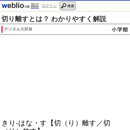
国語
ログイン
検索
切り離すとは？ わかりやすく解説
デジタル大辞泉
きり‐はな・す【切（り）離す／切