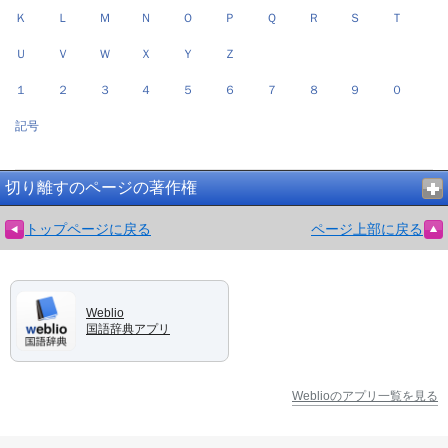
Ｋ
Ｌ
Ｍ
Ｎ
Ｏ
Ｐ
Ｑ
Ｒ
Ｓ
Ｔ
Ｕ
Ｖ
Ｗ
Ｘ
Ｙ
Ｚ
１
２
３
４
５
６
７
８
９
０
記号
切り離すのページの著作権
トップページに戻る
ページ上部に戻る
Weblio
国語辞典アプリ
Weblioのアプリ一覧を見る