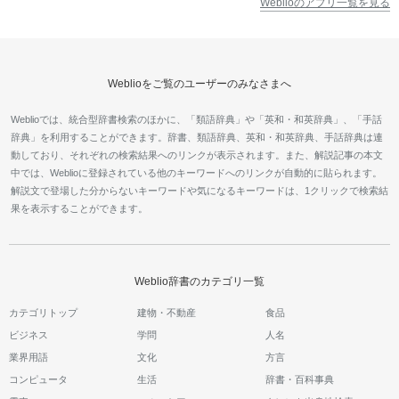
Weblioのアプリ一覧を見る
Weblioをご覧のユーザーのみなさまへ
Weblioでは、統合型辞書検索のほかに、「類語辞典」や「英和・和英辞典」、「手話
辞典」を利用することができます。辞書、類語辞典、英和・和英辞典、手話辞典は連
動しており、それぞれの検索結果へのリンクが表示されます。また、解説記事の本文
中では、Weblioに登録されている他のキーワードへのリンクが自動的に貼られます。
解説文で登場した分からないキーワードや気になるキーワードは、1クリックで検索結
果を表示することができます。
Weblio辞書のカテゴリ一覧
カテゴリトップ
建物・不動産
食品
ビジネス
学問
人名
業界用語
文化
方言
コンピュータ
生活
辞書・百科事典