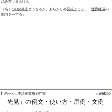
読み方：せんけん
［名］
(
スル
)
将来
どうなるか、あらかじめ
見抜く
こと。「
世界経済
の
動向
を―する」
Weblio日本語例文用例辞書
「先見」の例文・使い方・用例・文例