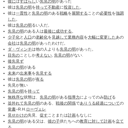
彼に
は
すばらし
い
先見の明
があった
彼は
先見の明
を
持って
不動産
に
投資した
。
彼は
一貫性
と
先見の明
のある
戦略
を
展開する
ことの
必要性
を
強調
した
。
彼は
先見の明
るい人だ。
先見の明
のある人は
最後に
成功する
。
少子化
と
人口
の
老齢化
を
見越して
業務内容
を
大幅に
変更した
あの
会社
は
先見の明
があったわけだ。
ダ・ヴィンチ
は他の人よりも
先見の明
があった。
目先の
ことしか
考えない
,
先見の明
がない.
後先見ず
先見の明
がある
未来
の
出来事
を
先見する
彼は
先見の明
が
有る
先見が無い
先見の明
を
持って
無秩序な
状態は、
先見の明
がある
指導力
によってのみ
防げ
る
並外れて
先見の明
のある、
戦後の関係
で
ありうる
経過について
の
覚書
−R.H.
ローヴェレ
見せかけの
先見、
促す
ことまたは
計画
もなしに
先見の明
がある父は、
彼の子
供たちへの
教育
に対して
計画
を
立て
る