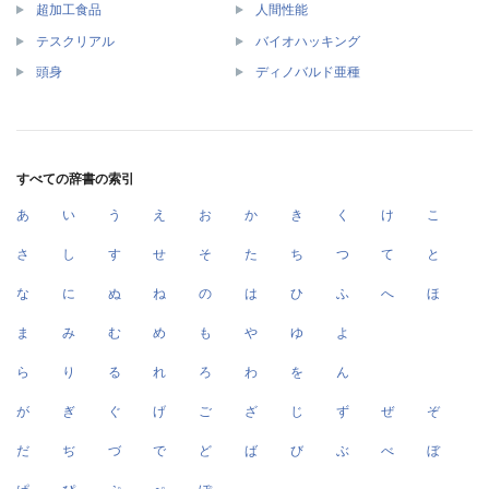
超加工食品
人間性能
テスクリアル
バイオハッキング
頭身
ディノバルド亜種
すべての辞書の索引
あ
い
う
え
お
か
き
く
け
こ
さ
し
す
せ
そ
た
ち
つ
て
と
な
に
ぬ
ね
の
は
ひ
ふ
へ
ほ
ま
み
む
め
も
や
ゆ
よ
ら
り
る
れ
ろ
わ
を
ん
が
ぎ
ぐ
げ
ご
ざ
じ
ず
ぜ
ぞ
だ
ぢ
づ
で
ど
ば
び
ぶ
べ
ぼ