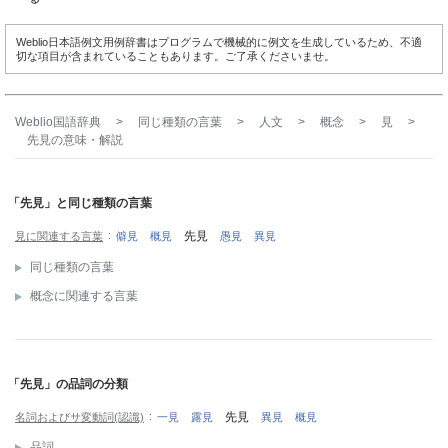
Weblio日本語例文用例辞書はプログラムで機械的に例文を生成しているため、不適
切な項目が含まれていることもあります。ご了承くださいませ。
Weblio国語辞典
>
同じ種類の言葉
>
人文
>
概念
>
見
>
先見
の意味・解説
「先見」と同じ種類の言葉
先見
見に関連する言葉
僻見
概見
愚見
異見
同じ種類の言葉
概念に関連する言葉
「先見」の品詞の分類
先見
名詞およびサ変動詞(認識)
一見
露見
異見
概見
品詞