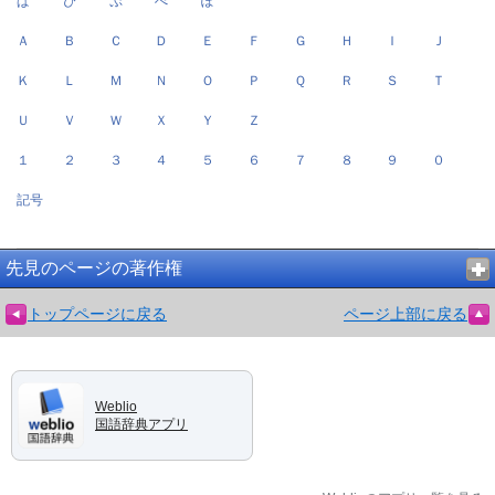
ぱ
ぴ
ぷ
ぺ
ぽ
Ａ
Ｂ
Ｃ
Ｄ
Ｅ
Ｆ
Ｇ
Ｈ
Ｉ
Ｊ
Ｋ
Ｌ
Ｍ
Ｎ
Ｏ
Ｐ
Ｑ
Ｒ
Ｓ
Ｔ
Ｕ
Ｖ
Ｗ
Ｘ
Ｙ
Ｚ
１
２
３
４
５
６
７
８
９
０
記号
先見のページの著作権
トップページに戻る
ページ上部に戻る
Weblio
国語辞典アプリ