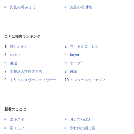
先見の明 みょう
先見の明 才能
ことば検索ランキング
姉とボイン
マートルコービン
service
buyer
邂逅
オーダー
学校法人吉祥寺学園
確認
トリッシュヴァンディヴァー
インターネットカジノ
新着のことば
エキスポ
月とすっぽん
図々しい
割れ鍋に綴じ蓋