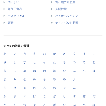
図々しい
割れ鍋に綴じ蓋
超加工食品
人間性能
テスクリアル
バイオハッキング
頭身
ディノバルド亜種
すべての辞書の索引
あ
い
う
え
お
か
き
く
け
こ
さ
し
す
せ
そ
た
ち
つ
て
と
な
に
ぬ
ね
の
は
ひ
ふ
へ
ほ
ま
み
む
め
も
や
ゆ
よ
ら
り
る
れ
ろ
わ
を
ん
が
ぎ
ぐ
げ
ご
ざ
じ
ず
ぜ
ぞ
だ
ぢ
づ
で
ど
ば
び
ぶ
べ
ぼ