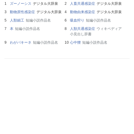
ズーノーシス
デジタル大辞泉
人畜共通感染症
デジタル大辞泉
動物原性感染症
デジタル大辞泉
動物由来感染症
デジタル大辞泉
人獣細工
短編小説作品名
吸血狩り
短編小説作品名
本
短編小説作品名
人獣共通感染症
ウィキペディア
小見出し辞書
わがパキーネ
短編小説作品名
心中狸
短編小説作品名