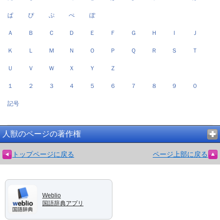
ぱ
ぴ
ぷ
ぺ
ぽ
Ａ
Ｂ
Ｃ
Ｄ
Ｅ
Ｆ
Ｇ
Ｈ
Ｉ
Ｊ
Ｋ
Ｌ
Ｍ
Ｎ
Ｏ
Ｐ
Ｑ
Ｒ
Ｓ
Ｔ
Ｕ
Ｖ
Ｗ
Ｘ
Ｙ
Ｚ
１
２
３
４
５
６
７
８
９
０
記号
人獣のページの著作権
トップページに戻る
ページ上部に戻る
Weblio
国語辞典アプリ