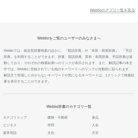
Weblioのアプリ一覧を見る
Weblioをご覧のユーザーのみなさまへ
Weblioでは、統合型辞書検索のほかに、「類語辞典」や「英和・和英辞典」、「手話
辞典」を利用することができます。辞書、類語辞典、英和・和英辞典、手話辞典は連
動しており、それぞれの検索結果へのリンクが表示されます。また、解説記事の本文
中では、Weblioに登録されている他のキーワードへのリンクが自動的に貼られます。
解説文で登場した分からないキーワードや気になるキーワードは、1クリックで検索結
果を表示することができます。
Weblio辞書のカテゴリ一覧
カテゴリトップ
建物・不動産
食品
ビジネス
学問
人名
業界用語
文化
方言