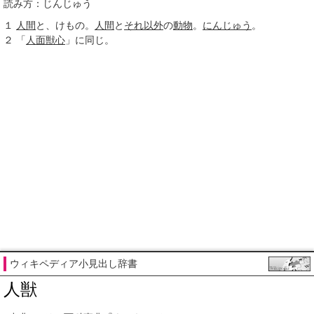
読み方：じんじゅう
１
人間
と、けもの。
人間
と
それ以外
の
動物
。
にんじゅう
。
２
「
人面獣心
」に同じ。
ウィキペディア小見出し辞書
人獣