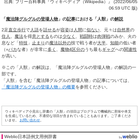
出典: フリー百科事典『ウィキペディア（Wikipedia）』 (2022/06/05
06:59 UTC 版)
「
魔法陣グルグルの登場人物
」の
記事
における「人獣」の
解説
2足
直立歩行
で
人語
を
話せる
が
容姿
は
人間
に
似ない
、元々は
自然界
の
住人
。
魔法
を得
意とする
ものは
少なく
、
戦闘時
は
肉弾戦
のみか、火の
息など「
特技
」
止まり
の
魔法
以外の
技で戦う者が
大半
。
知能
の低い者
（=
バカ
な者）が非常に
多く
、
魔物
4区
分の
うち最も
ギャグ
への
関連性
が高い。
※この「人獣」の解説は、「魔法陣グルグルの登場人物」の解説の一
部です。
「人獣」を含む「魔法陣グルグルの登場人物」の記事については、
「魔法陣グルグルの登場人物」の概要
を参照ください。
ウィキペディア小見出し辞書の「人獣」の項目はプログラムで機械的に意味や本文
を生成しているため、不適切な項目が含まれていることもあります。ご了承くださ
いませ。
お問い合わせ
。
Weblio日本語例文用例辞書