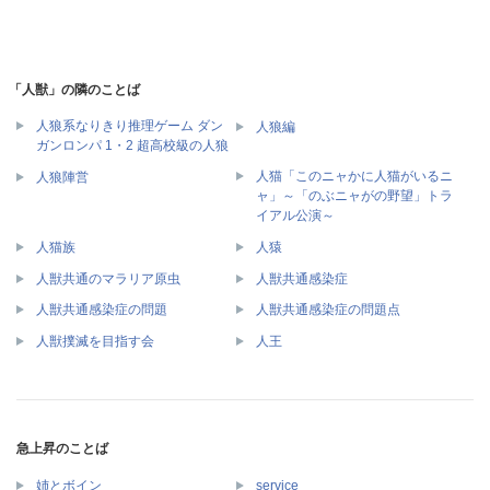
「人獣」の隣のことば
人狼系なりきり推理ゲーム ダン
人狼編
ガンロンパ 1・2 超高校級の人狼
人猫「このニャかに人猫がいるニ
人狼陣営
ャ」～「のぶニャがの野望」トラ
イアル公演～
人猫族
人猿
人獣共通のマラリア原虫
人獣共通感染症
人獣共通感染症の問題
人獣共通感染症の問題点
人獣撲滅を目指す会
人王
急上昇のことば
姉とボイン
service