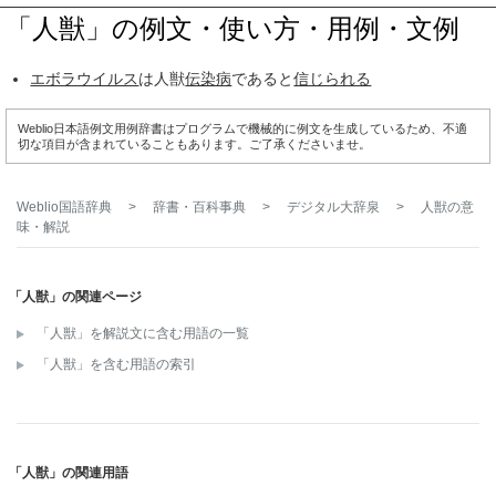
「人獣」の例文・使い方・用例・文例
エボラウイルス
は人獣
伝染病
であると
信じられる
Weblio日本語例文用例辞書はプログラムで機械的に例文を生成しているため、不適
切な項目が含まれていることもあります。ご了承くださいませ。
Weblio国語辞典
>
辞書・百科事典
>
デジタル大辞泉
>
人獣
の意
味・解説
「人獣」の関連ページ
「人獣」を解説文に含む用語の一覧
「人獣」を含む用語の索引
「人獣」の関連用語