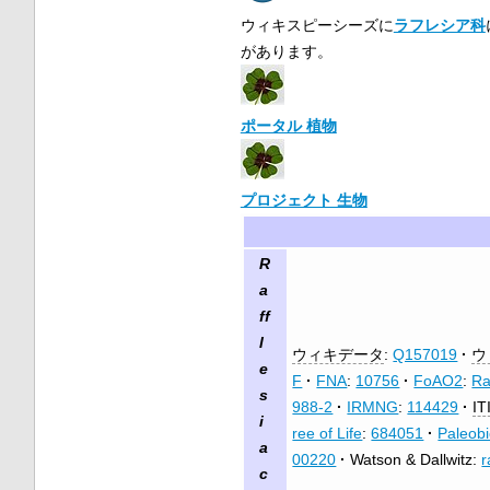
ウィキスピーシーズに
ラフレシア科
があります。
ポータル 植物
プロジェクト 生物
R
a
ff
l
ウィキデータ
:
Q157019
ウ
e
F
FNA
:
10756
FoAO2
:
Ra
s
988-2
IRMNG
:
114429
IT
i
ree of Life
:
684051
Paleob
a
00220
Watson & Dallwitz:
r
c