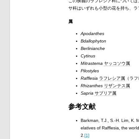
この狭義のラフレシア科については
サ科はいずれも小型の花を持ち、ラ
属
Apodanthes
Bdallophyton
Berlinianche
Cytinus
Mitrastema
ヤッコソウ属
Pilostyles
Rafflesia
ラフレシア属
（ラフ
Rhizanthes
リザンテス属
Sapria
サプリア属
参考文献
Barkman, T.J., S.-H. Lim, K. 
elatives of Rafflesia, the worl
2.
[1]