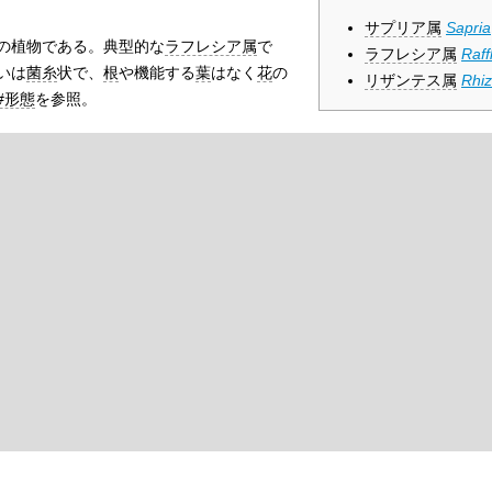
サプリア属
Sapria
の植物である。典型的な
ラフレシア属
で
ラフレシア属
Raff
いは
菌糸
状で、
根
や機能する
葉
はなく
花
の
リザンテス属
Rhi
#形態
を参照。