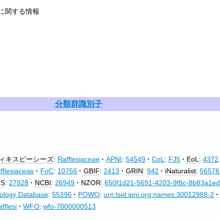
に関する情報
分類群識別子
ィキスピーシーズ
:
Rafflesiaceae
APNI
:
54549
CoL
:
FJ5
EoL
:
4372
fflesiaceae
FoC
:
10756
GBIF
:
2413
GRIN
:
942
iNaturalist
:
56576
IS
:
27928
NCBI
:
26949
NZOR:
650f1d21-5691-4203-9f8c-8b83a1e
iology Database
:
55396
POWO
:
urn:lsid:ipni.org:names:30012988-2
afflesi
WFO
:
wfo-7000000513