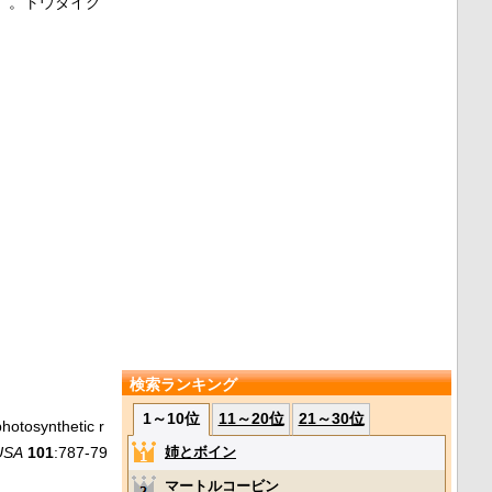
007）。トウダイグ
検索ランキング
1～10位
11～20位
21～30位
hotosynthetic r
姉とボイン
 USA
101
:787-79
マートルコービン