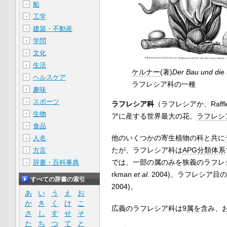
船
＋
工学
＋
建築・不動産
＋
学問
＋
文化
＋
生活
＋
ケルナー
(著)
Der Bau und die 
ヘルスケア
＋
ラフレシア科の一種
趣味
＋
スポーツ
＋
ラフレシア科
（ラフレシアか、Raffle
生物
＋
アに産する世界最大の花、
ラフレシ
食品
＋
他のいくつかの寄生植物の科と共に
人名
＋
たが、ラフレシア科は
APG分類体系
方言
＋
では、一部の属のみを狭義のラフレ
辞書・百科事典
＋
rkman
et al
. 2004)、ラフレシア目
すべての辞書の索引
2004)。
あ
い
う
え
お
か
き
く
け
こ
広義のラフレシア科は9
属
を含み、お
さ
し
す
せ
そ
た
ち
つ
て
と