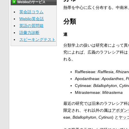
Weblioのサービス
熱帯を中心に広く分布する。中南米
英会話コラム
Weblio英会話
分類
英語の質問箱
語彙力診断
連
スピーキングテスト
分類学上の扱いは研究者によって異なり
究によれば、広義のラフレシア科は Harm
れる。
Rafflesieae:
Rafflesia
,
Rhizan
Apodantheae:
Apodanthes
,
P
Cytineae:
Bdallophyton
,
Cytin
Mitrastemeae:
Mitrastema
最近の研究では旧来のラフレシア科
限定され、それ以外の属は
アポダン
eae,
Bdallophyton
,
Cytinus
) と
ヤッ