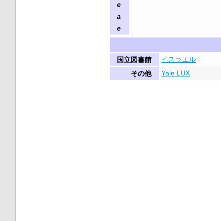
e
a
e
イスラエル
国立図書館
Yale LUX
その他