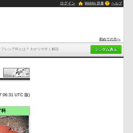
ログイン
Weblio 辞書
ヘルプ
初めての方へ
ラフレシア科とは？ わかりやすく解説
6:31 UTC 版)
ア科