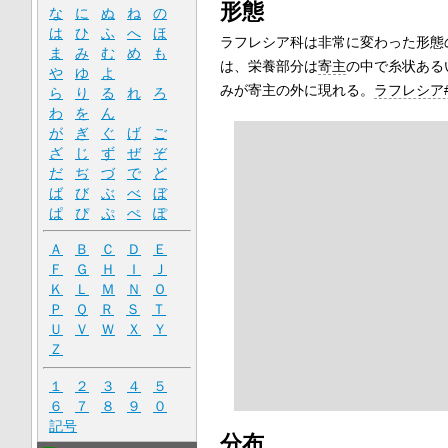
形態
な
に
ぬ
ね
の
は
ひ
ふ
へ
ほ
ラフレシア科は非常に変わった形態
ま
み
む
め
も
は、栄養部分は
寄主
の中で糸状ある
や
ゆ
よ
みが寄主の外に現れる。
ラフレシア
ら
り
る
れ
ろ
わ
を
ん
が
ぎ
ぐ
げ
ご
ざ
じ
ず
ぜ
ぞ
だ
ぢ
づ
で
ど
ば
び
ぶ
べ
ぼ
ぱ
ぴ
ぷ
ぺ
ぽ
Ａ
Ｂ
Ｃ
Ｄ
Ｅ
Ｆ
Ｇ
Ｈ
Ｉ
Ｊ
Ｋ
Ｌ
Ｍ
Ｎ
Ｏ
Ｐ
Ｑ
Ｒ
Ｓ
Ｔ
Ｕ
Ｖ
Ｗ
Ｘ
Ｙ
Ｚ
１
２
３
４
５
６
７
８
９
０
記号
分布