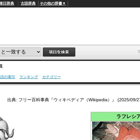
韓日辞典
古語辞典
その他の辞書▼
説
用語の索引
ランキング
カテゴリー
L
/
o
a
d
出典: フリー百科事典『ウィキペディア（Wikipedia）』 (2025/09/27 0
e
d
:
4
ラフレシ
1
.
2
1
%