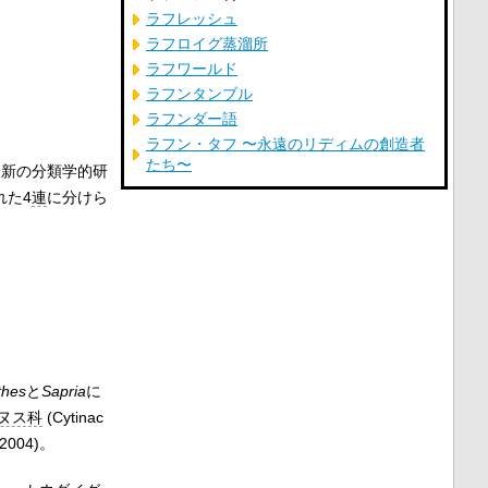
ラフレッシュ
ラフロイグ蒸溜所
ラフワールド
ラフンタンブル
ラフンダー語
ラフン・タフ 〜永遠のリディムの創造者
たち〜
。最新の分類学的研
れた4
連
に分けら
thes
と
Sapria
に
ヌス科
(Cytinac
, 2004)。