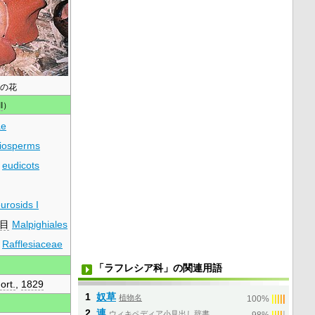
の花
I
）
ae
iosperms
eudicots
urosids I
目
Malpighiales
Rafflesiaceae
「ラフレシア科」の関連用語
ort.
,
1829
1
奴草
植物名
|
|
|
|
|
100%
2
連
ウィキペディア小見出し辞書
|
|
|
|
|