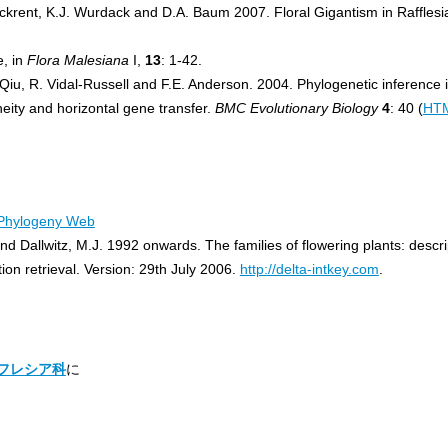
Nickrent, K.J. Wurdack and D.A. Baum 2007. Floral Gigantism in Raffles
e, in
Flora Malesiana
I,
13
: 1-42.
. Qiu, R. Vidal-Russell and F.E. Anderson. 2004. Phylogenetic inference in
neity and horizontal gene transfer.
BMC Evolutionary Biology
4
: 40 (
HT
Phylogeny Web
nd Dallwitz, M.J. 1992 onwards. The families of flowering plants: descript
tion retrieval. Version: 29th July 2006.
http://delta-intkey.com
.
フレシア科
に