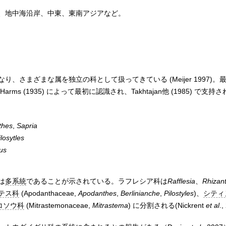
、地中海沿岸、中東、東南アジアなど。
、さまざまな属を独立の科として扱ってきている (Meijer 1997)
s (1935) によって最初に認識され、Takhtajan他 (1985) で支持さ
thes
,
Sapria
ilosytles
us
は
多系統
であることが示されている。ラフレシア科は
Rafflesia
、
Rhizan
テス科
(Apodanthaceae,
Apodanthes
,
Berlinianche
,
Pilostyles
)、
シティ
コソウ科
(Mitrastemonaceae,
Mitrastema
) に分割される(Nickrent
et al
.