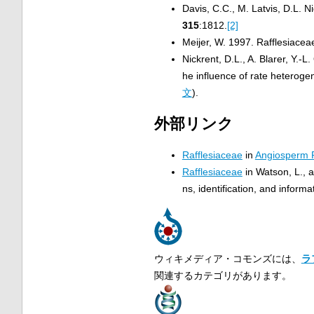
Davis, C.C., M. Latvis, D.L. 
315
:1812.
[2]
Meijer, W. 1997. Rafflesiacea
Nickrent, D.L., A. Blarer, Y.-L
he influence of rate heteroge
文
).
外部リンク
Rafflesiaceae
in
Angiosperm 
Rafflesiaceae
in Watson, L., a
ns, identification, and informa
ウィキメディア・コモンズには、
ラ
関連するカテゴリがあります。