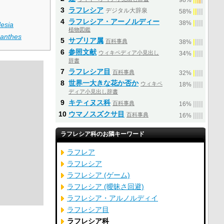
98%
3
ラフレシア
デジタル大辞泉
|
|
|
|
|
58%
4
ラフレシア・アーノルディー
|
|
|
|
|
38%
lesia
植物図鑑
zanthes
5
サプリア属
百科事典
|
|
|
|
|
38%
6
参照文献
ウィキペディア小見出し
|
|
|
|
|
34%
辞書
7
ラフレシア目
百科事典
|
|
|
|
|
32%
8
世界一大きな花か否か
ウィキペ
|
|
|
|
|
18%
ディア小見出し辞書
9
キティヌス科
百科事典
|
|
|
|
|
16%
10
ウマノスズクサ目
百科事典
|
|
|
|
|
16%
ラフレシア科のお隣キーワード
ラフレア
ラフレシア
ラフレシア (ゲーム)
ラフレシア (曖昧さ回避)
ラフレシア・アルノルディイ
ラフレシア目
ラフレシア科