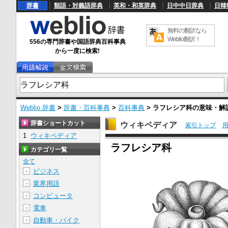
辞書
類語・対義語辞典
英和・和英辞典
日中中日辞典
日韓
無料の翻訳なら
Weblio翻訳！
556の専門辞書や国語辞典百科事典
から一度に検索!
Weblio 辞書
>
辞書・百科事典
>
百科事典
>
ラフレシア科
の意味・解
辞書ショートカット
ウィキペディア
索引トップ
1
ウィキペディア
U
ラフレシア科
n
カテゴリ一覧
m
u
全て
t
ビジネス
＋
e
業界用語
＋
コンピュータ
＋
電車
＋
自動車・バイク
＋