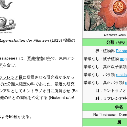
Rafflesia kerrii
Eigenschaften der Pflanzen
(1913) 掲載の
分類
（
APG II
界
:
植物界
Plant
siaceae）は、
寄生植物
の
科
で、東南アジ
階級なし
:
被子植物
ang
ア
を含む。
階級なし
:
真正双子葉類
階級なし
:
バラ類
rosids
ラフレシア目
に所属させる研究者が多かっ
階級なし
:
真正バラ類I
e
では分類未確定の科であった。最近の研究
目
:
キントラノオ
シア科として
キントラノオ目
に所属させ (Ba
の他の科との関連を否定する (Nickrent
et al
.
科
:
ラフレシア科
学名
Rafflesiaceae
Dum
よそ50
種
がある。
属