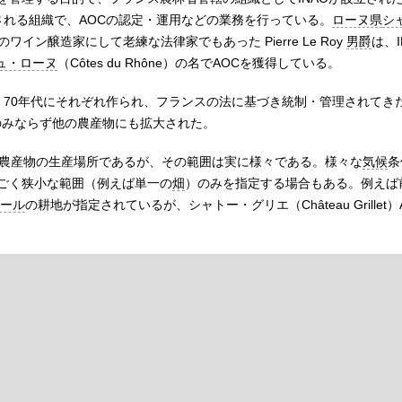
される組織で、AOCの認定・運用などの業務を行っている。
ローヌ県
シ
のワイン醸造家にして老練な法律家でもあった
Pierre Le Roy
男爵
は、
ュ・ローヌ
（
Côtes du Rhône
）の名でAOCを獲得している。
代、70年代にそれぞれ作られ、フランスの法に基づき統制・管理されてきた。
のみならず他の農産物にも拡大された。
は農産物の生産場所であるが、その範囲は実に様々である。様々な
気候
条
ごく狭小な範囲（例えば単一の
畑
）のみを指定する場合もある。例えば
ール
の耕地が指定されているが、シャトー・グリエ（
Château Grillet
）