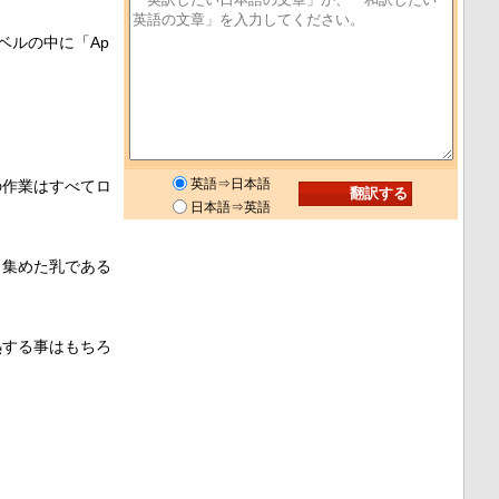
ベルの中に「
Ap
英語⇒日本語
の作業はすべてロ
日本語⇒英語
ら集めた乳である
熱する事はもちろ