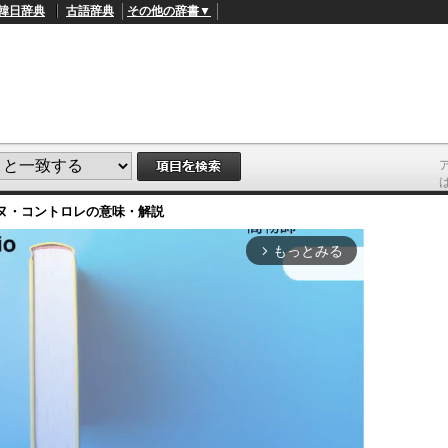
韓日辞典
古語辞典
その他の辞書▼
ヌ・コントロレ
の意味・解説
もっとみる
arrow_forward_ios