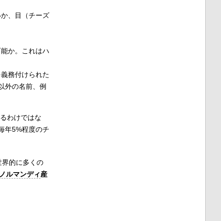
いか、目（チーズ
可能か。これはハ
を義務付けられた
以外の名前、例
あるわけではな
毎年5%程度のチ
世界的に多くの
ノルマンディ
産