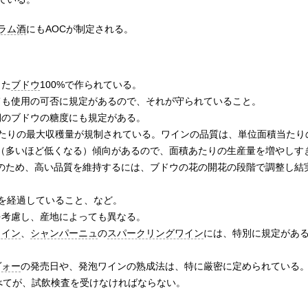
ラム酒
にもAOCが制定される。
きた
ブドウ
100%で作られている。
ても使用の可否に規定があるので、それが守られていること。
期のブドウの糖度にも規定がある。
たりの最大収穫量が規制されている。ワインの品質は、単位面積当たり
（多いほど低くなる）傾向があるので、面積あたりの生産量を増やしす
のため、高い品質を維持するには、ブドウの花の開花の段階で調整し結
年を経過していること、など。
を考慮し、産地によっても異なる。
ワイン
、
シャンパーニュ
の
スパークリングワイン
には、特別に規定があ
ヴォー
の発売日や、発泡ワインの熟成法は、特に厳密に定められている
すべてが、試飲検査を受けなければならない。