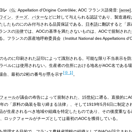
ロレ
（
仏
:
Appellation d'Origine Contrôlée
;
AOC
フランス語発音:
[aose]
ワイン
、
チーズ
、
バター
などに対して与えられる認証であり、製造過程
たしたものにのみ付与される品質保証である。
日本語
に翻訳すると「原
ランスの
法律
では、AOCの基準を満たさないものは、AOCで規制され
る。フランスの原産地呼称委員会（
Institut National des Appellations d'
そのものに印刷された証印によって識別される。可能な限り不当表示を防
のラベルには使用されない。生産者の住所における地名がAOC名である場
[※ 1]
場合、最初の2桁の番号が
県
を示す
。
フォール
が議会の布告によって規制された、
15世紀
に遡る。直接的にA
5年の「原料の偽装を取り締まる法律」、そして1919年5月6日に制定さ
品が生産されるべき地域や組織を特定したものであり、その後度重なる
き、ロックフォールがチーズとしては最初のAOCを獲得している。
程を管理する目的で、フランス農林省管轄の組織としてINAOが設立された