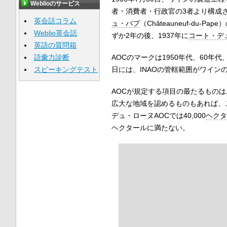
Weblioのサービス
者・消費者・行政官の3者より構成
英会話コラム
ュ・パプ
（
Châteauneuf-du-Pape
）
Weblio英会話
ずか2年の後、1937年に
コート・デ
英語の質問箱
語彙力診断
AOCのマークは1950年代、60年
スピーキングテスト
日には、INAOの管轄範囲がワイン
AOCが規定する項目の最たるもの
広大な地域を認めるものもあれば、
デュ・ローヌAOCでは40,000
ヘクタ
ヘクタールに満たない。