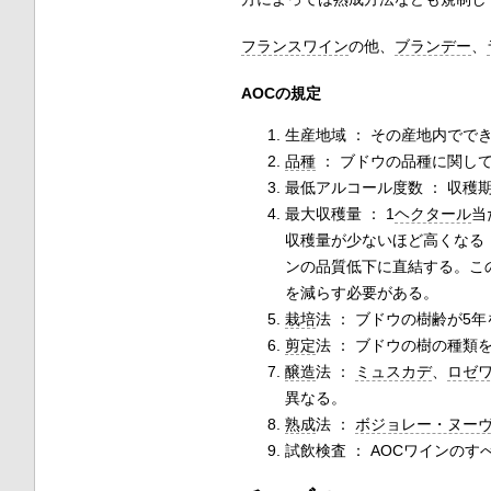
フランスワイン
の他、
ブランデー
、
AOCの規定
生産地域 ： その産地内でで
品種
： ブドウの品種に関し
最低アルコール度数 ： 収穫
最大収穫量 ： 1
ヘクタール
当
収穫量が少ないほど高くなる
ンの品質低下に直結する。こ
を減らす必要がある。
栽培
法 ： ブドウの樹齢が5
剪定
法 ： ブドウの樹の種類
醸造
法 ：
ミュスカデ
、
ロゼ
異なる。
熟成
法 ：
ボジョレー・ヌー
試飲検査 ： AOCワインの