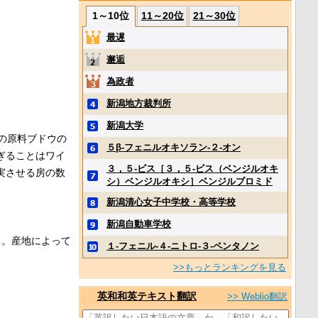
1～10位
11～20位
21～30位
最遅
邂逅
為政者
新潟地方裁判所
新潟大学
の原料ブドウの
５β‐フェニルオキソラン‐２‐オン
ぎることはワイ
３，５‐ビス［３，５‐ビス（ベンジルオキ
実させる房の数
シ）ベンジルオキシ］ベンジルブロミド
新潟清心女子中学校・高等学校
新潟自動車学校
る。産地によって
１‐フェニル‐４‐ニトロ‐３‐ペンタノン
>>もっとランキングを見る
。
英和和英テキスト翻訳
>> Weblio翻訳