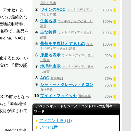
見出し辞書
2
ワインのAOC
、アオセ）と
ウィキペディア小
|
|
|
|
|
100%
見出し辞書
および最終的な
3
生産地域
ウィキペディア小見出し
|
|
|
|
|
100%
産地統制呼称」
辞書
た名称で、製品を
4
主な銘柄
ウィキペディア小見出し
|
|
|
|
|
100%
辞書
Origine, INAO
）
5
葡萄を主原料とするもの
ウィ
|
|
|
|
|
100%
キペディア小見出し辞書
6
原産地表示
ウィキペディア小見出
|
|
|
|
|
92%
止するため、い
し辞書
合は、5桁の
郵
7
地理的表示
ウィキペディア小見出
|
|
|
|
|
92%
し辞書
8
AOC
百科事典
|
|
|
|
|
76%
9
シャトー・クレール・ミロン
|
|
|
|
|
76%
百科事典
10
プイィ・フュイッセ
百科事典
|
|
|
|
|
OCの前身となっ
76%
れた「原産地保
アペラシオン・ドリジーヌ・コントロレのお隣キー
改訂が試されて
ワード
アペニン山脈 (月)
アペピ1世
。INAOは生産