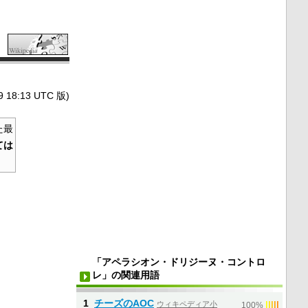
8:13 UTC 版)
た最
ては
「アペラシオン・ドリジーヌ・コントロ
レ」の関連用語
1
チーズのAOC
ウィキペディア小
|
|
|
|
|
100%