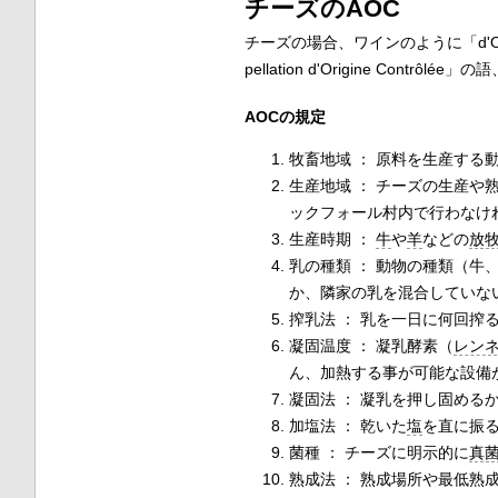
チーズのAOC
チーズの場合、ワインのように「
d'
pellation d'Origine Contrôlée
」の語
AOCの規定
牧畜地域 ： 原料を生産する
生産地域 ： チーズの生産
ックフォール村内で行わなけ
生産時期 ：
牛
や
羊
などの
放
乳の種類 ： 動物の種類（牛
か、隣家の乳を混合していな
搾乳法 ： 乳を一日に何回搾
凝固温度 ： 凝乳酵素（
レン
ん、加熱する事が可能な設備
凝固法 ： 凝乳を押し固める
加塩法 ： 乾いた
塩
を直に振
菌種 ： チーズに明示的に
真
熟成法 ： 熟成場所や最低熟