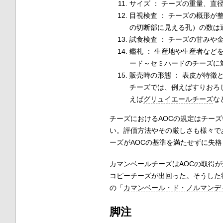
サイズ ： チーズの重量、直
目視検査 ： チーズの概形
の切断部に見える孔）の数は
試食検査 ： チーズの甘みや
鑑札 ： 生産地や生産者など
ード～セミハードのチーズに
販売時の形態 ： 表皮が特
チーズでは、例えばすりおろ
えば
グリュイエールチーズ
な
チーズにおけるAOCの規定はチー
い。評価方法やその厳しさも様々で
ーズがAOCの基準を満たせずに失
カマンベールチーズ
はAOCの取得
コピーチーズが出回った。そうした
の「
カマンベール・ド・ノルマンデ
脚注