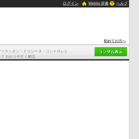
ログイン
Weblio 辞書
ヘルプ
初めての方へ
アペラシオン・ドリジーヌ・コントロレと
は？ わかりやすく解説