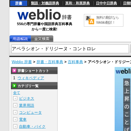
辞書
類語・対義語辞典
英和・和英辞典
日中中日辞典
日韓
無料の翻訳なら
Weblio翻訳！
556の専門辞書や国語辞典百科事典
から一度に検索!
Weblio 辞書
>
辞書・百科事典
>
百科事典
>
アペラシオン・ドリジー
辞書ショートカット
1
ウィキペディア
カテゴリ一覧
全て
ビジネス
＋
業界用語
＋
コンピュータ
＋
電車
＋
自動車・バイク
＋