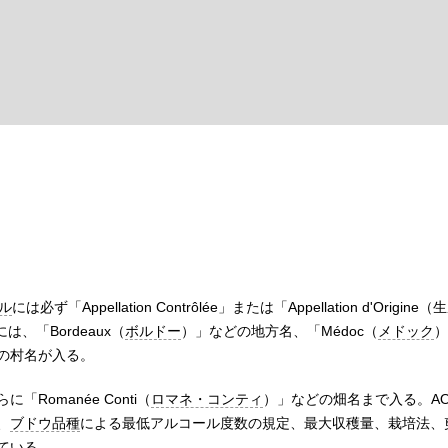
ル
には必ず「
Appellation Contrôlée
」または「
Appellation d'Origine
には、「
Bordeaux
（
ボルドー
）」などの地方名、「
Médoc
（
メドック
）
の村名が入る。
らに「
Romanée Conti
（
ロマネ・コンティ
）」などの畑名まで入る。A
、
ブドウ品種
による最低アルコール度数の規定、最大収穫量、栽培法、
ている。