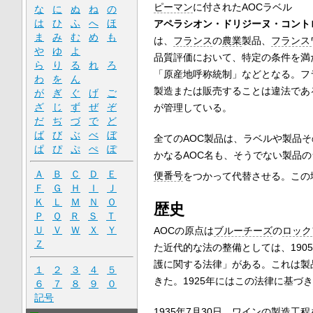
ピーマン
に付されたAOCラベル
な
に
ぬ
ね
の
は
ひ
ふ
へ
ほ
アペラシオン・ドリジーヌ・コント
ま
み
む
め
も
は、
フランス
の
農業
製品、
フランス
や
ゆ
よ
品質評価において、特定の条件を満
ら
り
る
れ
ろ
「原産地呼称統制」などとなる。フ
わ
を
ん
製造または販売することは違法であ
が
ぎ
ぐ
げ
ご
ざ
じ
ず
ぜ
ぞ
が管理している。
だ
ぢ
づ
で
ど
ば
び
ぶ
べ
ぼ
全てのAOC製品は、ラベルや製品
ぱ
ぴ
ぷ
ぺ
ぽ
かなるAOC名も、そうでない製品
Ａ
Ｂ
Ｃ
Ｄ
Ｅ
便番号
をつかって代替させる。この
Ｆ
Ｇ
Ｈ
Ｉ
Ｊ
Ｋ
Ｌ
Ｍ
Ｎ
Ｏ
歴史
Ｐ
Ｑ
Ｒ
Ｓ
Ｔ
Ｕ
Ｖ
Ｗ
Ｘ
Ｙ
AOCの原点は
ブルーチーズ
の
ロック
Ｚ
た近代的な法の整備としては、190
護に関する法律」がある。これは製
１
２
３
４
５
きた。1925年にはこの法律に基づ
６
７
８
９
０
記号
1935年7月30日、ワインの製造工