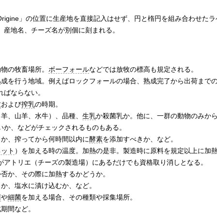
Origine
」の位置に生産地を直接記入はせず、円と楕円を組み合わせたラ
、産地名、チーズ名が別個に刻まれる。
動物の牧畜場所。
ボーフォール
などでは放牧の標高も規定される。
や熟成を行う地域。例えばロックフォールの場合、熟成完了から出荷まで
ればならない。
牧
および
搾乳
の時期。
、羊、山羊、水牛）、品種、
生乳
か殺菌乳か。他に、一群の動物のみか
いか、などがチェックされるものもある。
るか、搾ってから何時間以内に
酵素
を添加すべきか、など。
ネット
）を加える時の温度。加熱の是非。製造時に原料を規定以上に加
がアトリエ（チーズの製造場）にあるだけでも資格取り消しとなる。
か否か、その際に加熱するかどうか。
るか、塩水に漬け込むか、など。
菌
や
細菌
を加える場合、その種類や採集場所。
成期間など。