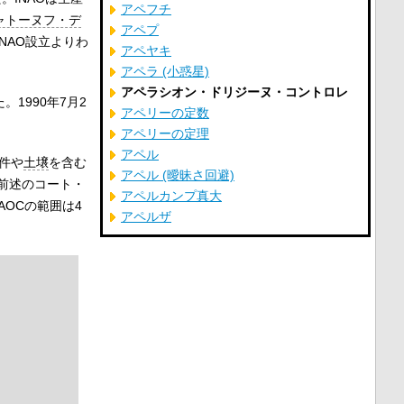
アペフチ
ャトーヌフ・デ
アペプ
INAO設立よりわ
アペヤキ
アペラ (小惑星)
アペラシオン・ドリジーヌ・コントロレ
1990年7月2
アペリーの定数
アペリーの定理
アペル
件や
土壌
を含む
アペル (曖昧さ回避)
前述のコート・
アペルカンプ真大
AOCの範囲は4
アペルザ