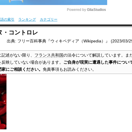
Powered by 
GliaStudios
用語の索引
ランキング
カテゴリー
M
ヌ・コントロレ
u
出典: フリー百科事典『ウィキペディア（Wikipedia）』 (2023/03/29 1
t
e
に記述がない限り、
フランス共和国
の法令について解説しています。ま
を反映していない場合があります。
ご自身が現実に遭遇した事件につい
門家にご相談ください。
免責事項もお読みください。