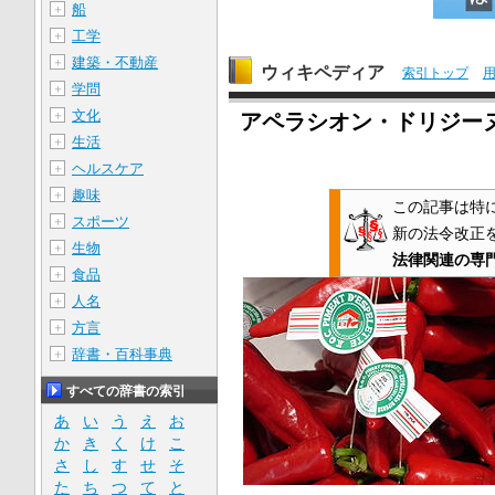
船
＋
工学
＋
建築・不動産
＋
ウィキペディア
索引トップ
学問
＋
文化
＋
アペラシオン・ドリジー
生活
＋
ヘルスケア
＋
趣味
＋
この記事は特
スポーツ
＋
新の法令改正
生物
＋
法律関連の専
食品
＋
人名
＋
方言
＋
辞書・百科事典
＋
すべての辞書の索引
あ
い
う
え
お
か
き
く
け
こ
さ
し
す
せ
そ
た
ち
つ
て
と