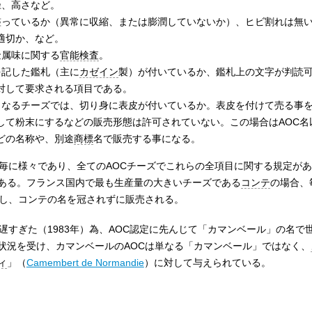
径、高さなど。
が整っているか（異常に収縮、または膨潤していないか）、ヒビ割れは無
適切か、など。
金属味に関する
官能検査
。
を記した鑑札（主に
カゼイン
製）が付いているか、鑑札上の文字が判読
対して要求される項目である。
徴となるチーズでは、切り身に表皮が付いているか。表皮を付けて売る事
して粉末にするなどの販売形態は許可されていない。この場合はAOC名
どの名称や、別途
商標
名で販売する事になる。
ズ毎に様々であり、全てのAOCチーズでこれらの全項目に関する規定が
ある。フランス国内で最も生産量の大きいチーズである
コンテ
の場合、
格し、コンテの名を冠されずに販売される。
が遅すぎた（1983年）為、AOC認定に先んじて「カマンベール」の名で
状況を受け、カマンベールのAOCは単なる「カマンベール」ではなく、
ィ
」（
Camembert de Normandie
）に対して与えられている。