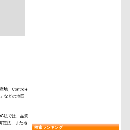
（生産地）Contrôlé
」などの地区
OC法では、品質
剪定法、また地
検索ランキング