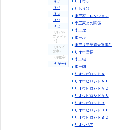
リオウケ
りぱ
りぴ
りおうけ
りぷ
李王家コレクション
りぺ
李王家との関係
りぽ
李王虎
り(アル
ファベッ
李王垠
ト)
李王世子暗殺未遂事件
り(タイ
文字)
リオウ雪原
り(数字)
李王職
り(記号)
李王朝
リオウビロシドＡ
リオウビロシドＡ１
リオウビロシドＡ２
リオウビロシドＡ３
リオウビロシドＢ
リオウビロシドＢ１
リオウビロシドＢ２
リオウペア