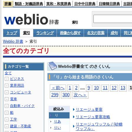
辞書
類語・対義語辞典
英和・和英辞典
日中中日辞典
日韓韓日辞典
古語
索引
トップ
索引
ランキング
画像から探す
名文の言葉
成句
同じ
Weblio 辞書
＞ 索引
全てのカテゴリ
Weblio辞書全て のさくいん
カテゴリ一覧
全て
「り」から始まる用語のさくいん
ビジネス
＋
業界用語
＋
...
.
＜前へ
1
2
9
10
11
12
13
1
コンピュータ
＋
299
300
次へ＞
電車
＋
自動車・バイク
＋
絞込み
リエージュ要塞
船
＋
り
リエージュ要塞攻略
工学
＋
りあ
リエージュワッフル / [砂糖
建築・不動産
＋
りい
ワッフル」