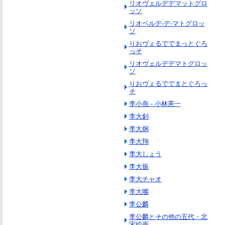
リオヴェルデデマットグロ
ッソ
リオベルデ‐デ‐マトグロッ
ソ
りおヴぇるででまっとぐろ
っそ
リオヴェルデデマトグロッ
ソ
りおヴぇるででまとぐろっ
そ
李小燕 - 小林憲一
李大釗
李大炯
李大翔
李大しょう
李大振
李大チャオ
李大嘴
李公麟
李公麟とその他の五代・北
宋絵画