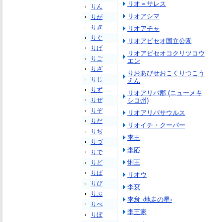
リオ＝サレス
りん
リオアシマ
りが
りぎ
リオアチャ
りぐ
リオアビセオ国立公園
りげ
リオアビセオコクリツコウ
りご
エン
りざ
りおあびせおこくりつこう
りじ
えん
りず
リオアリバ郡 (ニューメキ
りぜ
シコ州)
りぞ
リオアリバサウルス
りだ
リオイチ・クーパー
りぢ
李王
りづ
李応
りで
悧王
りど
りば
リオウ
りび
李袞
りぶ
李袞 ‹地走の星›
りべ
李王家
りぼ