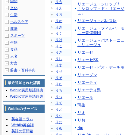
学問
＋
りう
リエージュ・シロップ /
文化
りえ
＋
「シロップ・ド・リエージ
ュ」
りお
生活
＋
リエージュ・パレス駅
りか
ヘルスケア
＋
りき
リエージュ・フィルハーモ
趣味
＋
ニー管弦楽団
りく
スポーツ
＋
りけ
リエージュ～バストーニュ
生物
＋
～リエージュ
りこ
食品
＋
リエーセ
りさ
人名
＋
りし
リエーセSK
方言
＋
りす
リエーゼ・ピオ・デーチモ
辞書・百科事典
＋
りせ
リエーゾン
りそ
リエーティ
最近追加された辞書
りた
リエーティ県
Weblio実用類語辞典
りち
Weblio実用英語辞典
りつ
リエール
りて
璃生
Weblioのサービス
りと
リオ
りな
英会話コラム
りお
りに
Weblio英会話
Rio
りぬ
英語の質問箱
りね