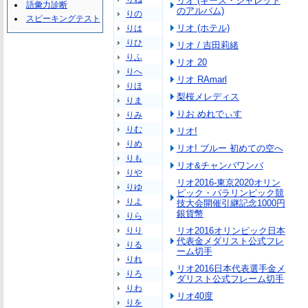
リオ (キース・ジャレット
語彙力診断
のアルバム)
りの
スピーキングテスト
リオ (ホテル)
りは
りひ
リオ / 吉田莉緒
りふ
リオ 20
りへ
リオ RAmarl
りほ
梨桜メレディス
りま
りお めれでぃす
りみ
りむ
リオ!
りめ
リオ! ブルー 初めての空へ
りも
リオ&チャンバワンバ
りや
リオ2016-東京2020オリン
りゆ
ピック・パラリンピック競
りよ
技大会開催引継記念1000円
銀貨幣
りら
りり
リオ2016オリンピック日本
代表金メダリスト公式フレ
りる
ーム切手
りれ
リオ2016日本代表選手金メ
りろ
ダリスト公式フレーム切手
りわ
リオ40度
りを