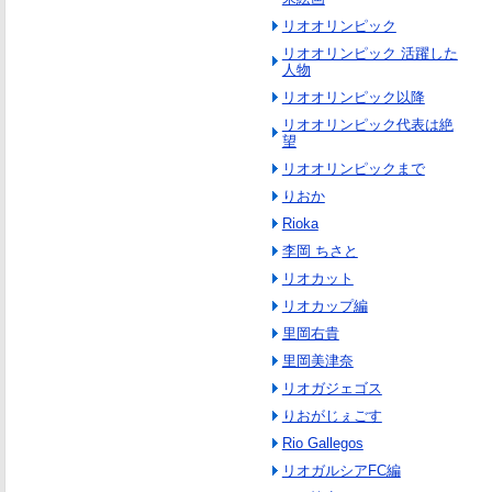
リオオリンピック
リオオリンピック 活躍した
人物
リオオリンピック以降
リオオリンピック代表は絶
望
リオオリンピックまで
りおか
Rioka
李岡 ちさと
リオカット
リオカップ編
里岡右貴
里岡美津奈
リオガジェゴス
りおがじぇごす
Rio Gallegos
リオガルシアFC編