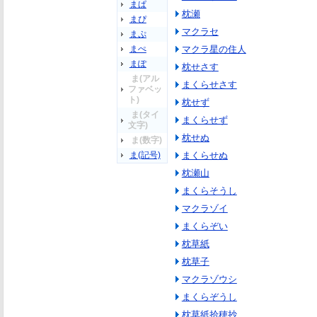
まぱ
枕瀬
まぴ
マクラセ
まぷ
まぺ
マクラ星の住人
まぽ
枕せさす
ま(アル
まくらせさす
ファベッ
ト)
枕せず
ま(タイ
まくらせず
文字)
枕せぬ
ま(数字)
ま(記号)
まくらせぬ
枕瀬山
まくらそうし
マクラゾイ
まくらぞい
枕草紙
枕草子
マクラゾウシ
まくらぞうし
枕草紙拾穂抄