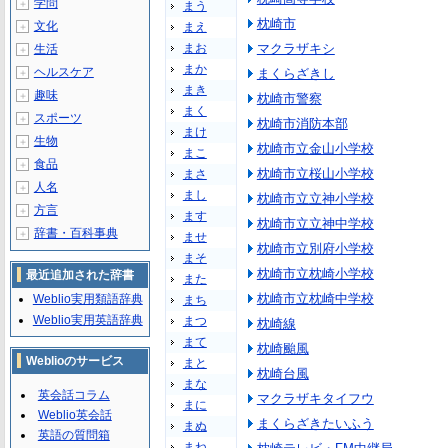
学問
＋
まう
枕崎市
文化
まえ
＋
まお
マクラザキシ
生活
＋
まか
ヘルスケア
まくらざきし
＋
まき
趣味
＋
枕崎市警察
まく
スポーツ
＋
枕崎市消防本部
まけ
生物
＋
枕崎市立金山小学校
まこ
食品
＋
枕崎市立桜山小学校
まさ
人名
＋
まし
枕崎市立立神小学校
方言
＋
ます
枕崎市立立神中学校
辞書・百科事典
＋
ませ
枕崎市立別府小学校
まそ
枕崎市立枕崎小学校
最近追加された辞書
また
枕崎市立枕崎中学校
Weblio実用類語辞典
まち
Weblio実用英語辞典
まつ
枕崎線
まて
枕崎颱風
Weblioのサービス
まと
枕崎台風
まな
英会話コラム
マクラザキタイフウ
まに
Weblio英会話
まくらざきたいふう
まぬ
英語の質問箱
まね