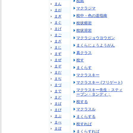
枕島
まん
マクラジマ
まが
枕中・色の道指南
まぎ
まぐ
枕状熔岩
まげ
枕状溶岩
まご
マクラジョウヨウガン
まざ
まくらじょうようがん
まじ
真クラス
まず
まぜ
枕す
まぞ
まくらす
まだ
マクラスキー
まぢ
マクラスキー (フリゲート)
まづ
マクラスキー先生：スティ
まで
ーブン・タンディ；
まど
枕する
まば
マクラスル
まび
まぶ
まくらする
まべ
枕すれば
まぼ
まくらすれば