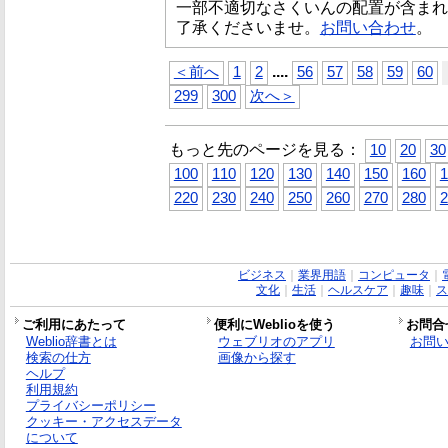
一部不適切なさくいんの配置が含まれ
了承くださいませ。
お問い合わせ
。
...
.
＜前へ
1
2
56
57
58
59
60
299
300
次へ＞
もっと先のページを見る：
10
20
30
100
110
120
130
140
150
160
1
220
230
240
250
260
270
280
2
ビジネス
｜
業界用語
｜
コンピュータ
｜
文化
｜
生活
｜
ヘルスケア
｜
趣味
｜
ス
ご利用にあたって
便利にWeblioを使う
お問合
Weblio辞書とは
ウェブリオのアプリ
お問
検索の仕方
画像から探す
ヘルプ
利用規約
プライバシーポリシー
クッキー・アクセスデータ
について