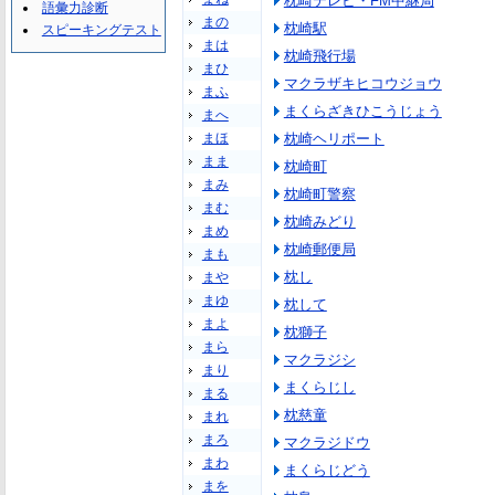
枕崎テレビ・FM中継局
語彙力診断
まの
枕崎駅
スピーキングテスト
まは
枕崎飛行場
まひ
マクラザキヒコウジョウ
まふ
まくらざきひこうじょう
まへ
まほ
枕崎ヘリポート
まま
枕崎町
まみ
枕崎町警察
まむ
枕崎みどり
まめ
枕崎郵便局
まも
枕し
まや
まゆ
枕して
まよ
枕獅子
まら
マクラジシ
まり
まくらじし
まる
枕慈童
まれ
まろ
マクラジドウ
まわ
まくらじどう
まを