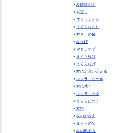
枕時計の女
枕直し
マクラナオシ
まくらなおし
枕直しの儀
枕投げ
マクラナゲ
まくら投げ
まくらなげ
枕に足音が聞える
マクラニオール
枕に就く
マクラニツク
まくらにつく
枕野
枕のおさえ
まくらの父
枕の数え方