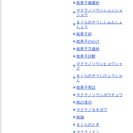
枕草子春曙抄
マクラノソウシシュンショ
ショウ
まくらのそうししゅんしょ
しょう
枕草子抄
枕草子のかげ
枕草子万歳抄
枕草子評釈
マクラノソウシヒョウシャ
ク
まくらのそうしひょうしゃ
く
枕草子旁註
マクラノソウシボウチュウ
枕の滝川
マクラノタキガワ
枕伽
まくらのとぎ
マクラノドン