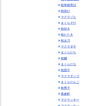
枕草紙旁註
枕添ひ
マクラゾヒ
まくらぞひ
枕叩き
枕たたき
枕太刀
マクラダチ
まくらだち
枕棚
まくらだな
枕団子
マクラダンゴ
まくらだんご
枕男子
真倉町
マクラッキー
マクラッケン