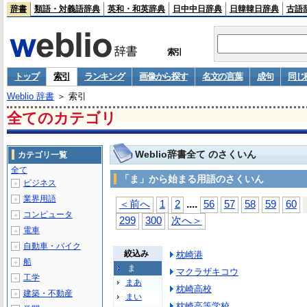
辞書
類語・対義語辞典
英和・和英辞典
日中中日辞典
日韓韓日辞典
古語
索引
トップ
索引
ランキング
画像から探す
名文の言葉
成句
同じ
Weblio 辞書
＞ 索引
全てのカテゴリ
Weblio辞書全て のさくいん
カテゴリ一覧
全て
「ま」から始まる用語のさくいん
ビジネス
＋
業界用語
＋
...
.
＜前へ
1
2
56
57
58
59
60
コンピュータ
＋
299
300
次へ＞
電車
＋
自動車・バイク
＋
絞込み
枕崎港
船
＋
ま
マクラザキコウ
工学
＋
まあ
枕崎高校
建築・不動産
＋
まい
枕崎高等学校