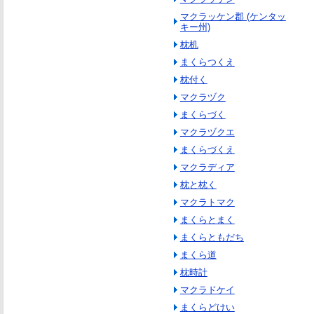
マクラッケン郡 (ケンタッ
キー州)
枕机
まくらつくえ
枕付く
マクラヅク
まくらづく
マクラヅクエ
まくらづくえ
マクラディア
枕と枕く
マクラトマク
まくらとまく
まくらともだち
まくら道
枕時計
マクラドケイ
まくらどけい