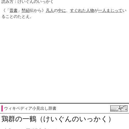
読み方：けいぐんのいっかく
《「
晋書
」
嵆紹
伝から》
凡人
の
中に
、
すぐれた
人物
が
一人
まじって
い
ることのたとえ。
ウィキペディア小見出し辞書
鶏群の一鶴（けいぐんのいっかく）