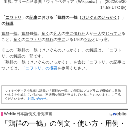
出典: フリー百科事典『ウィキペディア（Wikipedia）』 (2022/05/30
14:59 UTC 版)
「
ニワトリ
」の
記事
における「鶏群の一鶴（
けいぐんのいっかく
）」
の
解説
鶏群
一
鶴
。
鶏群
孤
鶴
。
多く
の
凡人
の
中に
優れた
人が
一人
交
じってい
る
こと。
多く
の
ニワトリ
の
群れ
の
中に
いる1羽の
ツル
という意。
※この「鶏群の一鶴（けいぐんのいっかく）」の解説は、「ニワト
リ」の解説の一部です。
「鶏群の一鶴（けいぐんのいっかく）」を含む「ニワトリ」の記事に
ついては、
「ニワトリ」の概要
を参照ください。
ウィキペディア小見出し辞書の「鶏群の一鶴」の項目はプログラムで機械的に意味
や本文を生成しているため、不適切な項目が含まれていることもあります。ご了承
くださいませ。
お問い合わせ
。
Weblio日本語例文用例辞書
「鶏群の一鶴」の例文・使い方・用例・