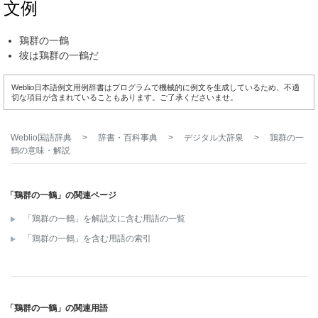
文例
鶏群の一鶴
彼は鶏群の一鶴だ
Weblio日本語例文用例辞書はプログラムで機械的に例文を生成しているため、不適
切な項目が含まれていることもあります。ご了承くださいませ。
Weblio国語辞典
>
辞書・百科事典
>
デジタル大辞泉
>
鶏群の一
鶴
の意味・解説
「鶏群の一鶴」の関連ページ
「鶏群の一鶴」を解説文に含む用語の一覧
「鶏群の一鶴」を含む用語の索引
「鶏群の一鶴」の関連用語