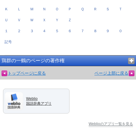
Ｋ
Ｌ
Ｍ
Ｎ
Ｏ
Ｐ
Ｑ
Ｒ
Ｓ
Ｔ
Ｕ
Ｖ
Ｗ
Ｘ
Ｙ
Ｚ
１
２
３
４
５
６
７
８
９
０
記号
鶏群の一鶴のページの著作権
トップページに戻る
ページ上部に戻る
Weblio
国語辞典アプリ
Weblioのアプリ一覧を見る