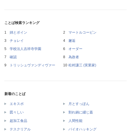
ことば検索ランキング
姉とボイン
マートルコービン
チョレイ
邂逅
学校法人吉祥寺学園
オーダー
確認
為政者
トリッシュヴァンディヴァー
松村謙三 (実業家)
新着のことば
エキスポ
月とすっぽん
図々しい
割れ鍋に綴じ蓋
超加工食品
人間性能
テスクリアル
バイオハッキング