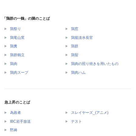
「鶏群の一鶴」の隣のことば
鶏祭り
鶏窓
鶏竜山窯
鶏籠淡水長官
鶏糞
鶏群
鶏群鶴立
鶏聟
鶏肉
鶏肉の照り焼きを用いたもの
鶏肉スープ
鶏肉ハム
急上昇のことば
為政者
スレイヤーズ_(アニメ)
IBC岩手放送
テスト
黙祷