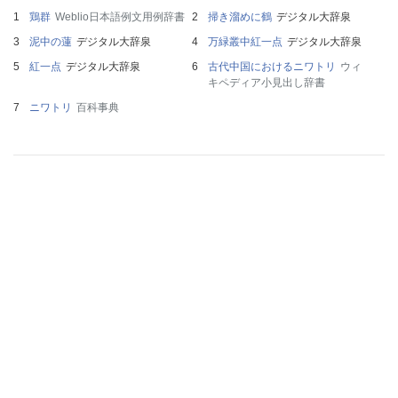
鶏群
Weblio日本語例文用例辞書
掃き溜めに鶴
デジタル大辞泉
泥中の蓮
デジタル大辞泉
万緑叢中紅一点
デジタル大辞泉
紅一点
デジタル大辞泉
古代中国におけるニワトリ
ウィ
キペディア小見出し辞書
ニワトリ
百科事典