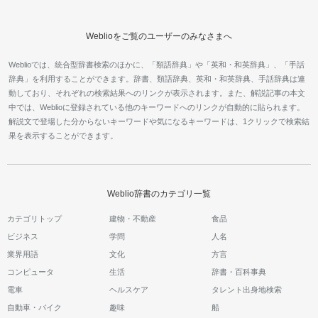
Weblioをご覧のユーザーのみなさまへ
Weblioでは、統合型辞書検索のほかに、「類語辞典」や「英和・和英辞典」、「手話
辞典」を利用することができます。辞書、類語辞典、英和・和英辞典、手話辞典は連
動しており、それぞれの検索結果へのリンクが表示されます。また、解説記事の本文
中では、Weblioに登録されている他のキーワードへのリンクが自動的に貼られます。
解説文で登場した分からないキーワードや気になるキーワードは、1クリックで検索結
果を表示することができます。
Weblio辞書のカテゴリ一覧
カテゴリトップ
建物・不動産
食品
ビジネス
学問
人名
業界用語
文化
方言
コンピュータ
生活
辞書・百科事典
電車
ヘルスケア
タレント出身地検索
自動車・バイク
趣味
船