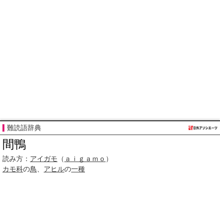
難読語辞典
間鴨
読み方：
アイガモ
（
ａｉｇａｍｏ
）
カモ科
の
鳥
、
アヒル
の
一種