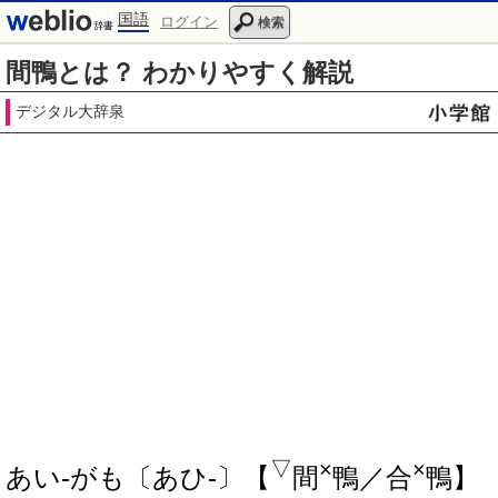
国語
ログイン
検索
間鴨とは？ わかりやすく解説
デジタル大辞泉
▽
×
×
あい‐がも〔あひ‐〕【
間
鴨／合
鴨】