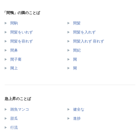
「間鴨」の隣のことば
間駒
間髪
間髪をいれず
間髪を入れず
間髪を容れず
間髪入れず 容れず
間鼻
閔妃
閔子騫
閖
閖上
閘
急上昇のことば
雑魚マンコ
健全な
甜瓜
進捗
行流