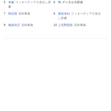
本拠
ウィキペディア小見出し辞
鴨
デジタル大辞泉
書
明石国
百科事典
国造本紀
ウィキペディア小見出
し辞書
御諸別王
百科事典
上毛野国造
百科事典