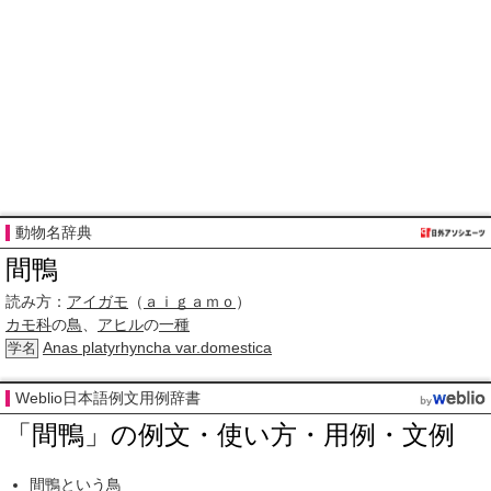
動物名辞典
間鴨
読み方：
アイガモ
（
ａｉｇａｍｏ
）
カモ科
の
鳥
、
アヒル
の
一種
Anas platyrhyncha var.domestica
学名
Weblio日本語例文用例辞書
「間鴨」の例文・使い方・用例・文例
間鴨という
鳥