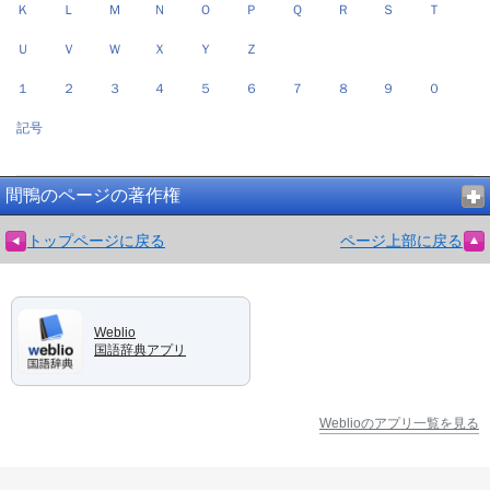
Ｋ
Ｌ
Ｍ
Ｎ
Ｏ
Ｐ
Ｑ
Ｒ
Ｓ
Ｔ
Ｕ
Ｖ
Ｗ
Ｘ
Ｙ
Ｚ
１
２
３
４
５
６
７
８
９
０
記号
間鴨のページの著作権
トップページに戻る
ページ上部に戻る
Weblio
国語辞典アプリ
Weblioのアプリ一覧を見る