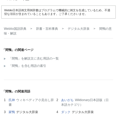
Weblio日本語例文用例辞書はプログラムで機械的に例文を生成しているため、不適
切な項目が含まれていることもあります。ご了承くださいませ。
Weblio国語辞典
>
辞書・百科事典
>
デジタル大辞泉
>
間鴨
の意
味・解説
「間鴨」の関連ページ
「間鴨」を解説文に含む用語の一覧
「間鴨」を含む用語の索引
「間鴨」の関連用語
氏神
ウィキペディア小見出し辞
あいがも
Wiktionary日本語版（日
書
本語カテゴリ）
家鴨
デジタル大辞泉
ダック
デジタル大辞泉