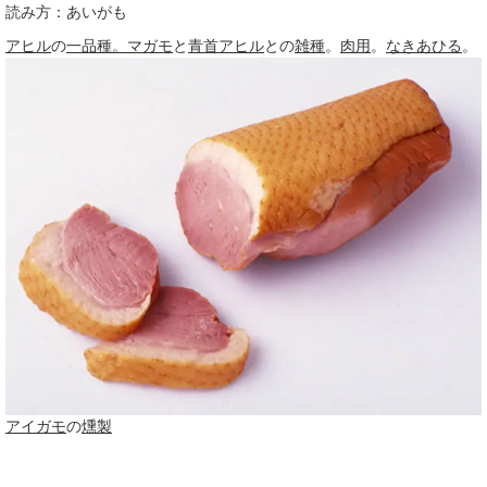
読み方：あいがも
アヒル
の
一品
種。
マガモ
と
青首
アヒル
との
雑種
。
肉用
。
なきあひる
。
アイガモ
の
燻製