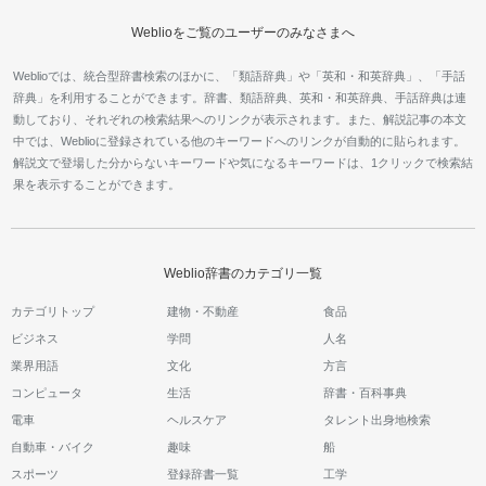
Weblioをご覧のユーザーのみなさまへ
Weblioでは、統合型辞書検索のほかに、「類語辞典」や「英和・和英辞典」、「手話
辞典」を利用することができます。辞書、類語辞典、英和・和英辞典、手話辞典は連
動しており、それぞれの検索結果へのリンクが表示されます。また、解説記事の本文
中では、Weblioに登録されている他のキーワードへのリンクが自動的に貼られます。
解説文で登場した分からないキーワードや気になるキーワードは、1クリックで検索結
果を表示することができます。
Weblio辞書のカテゴリ一覧
カテゴリトップ
建物・不動産
食品
ビジネス
学問
人名
業界用語
文化
方言
コンピュータ
生活
辞書・百科事典
電車
ヘルスケア
タレント出身地検索
自動車・バイク
趣味
船
スポーツ
登録辞書一覧
工学