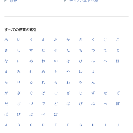
頭身
ディノバルド亜種
すべての辞書の索引
あ
い
う
え
お
か
き
く
け
こ
さ
し
す
せ
そ
た
ち
つ
て
と
な
に
ぬ
ね
の
は
ひ
ふ
へ
ほ
ま
み
む
め
も
や
ゆ
よ
ら
り
る
れ
ろ
わ
を
ん
が
ぎ
ぐ
げ
ご
ざ
じ
ず
ぜ
ぞ
だ
ぢ
づ
で
ど
ば
び
ぶ
べ
ぼ
ぱ
ぴ
ぷ
ぺ
ぽ
Ａ
Ｂ
Ｃ
Ｄ
Ｅ
Ｆ
Ｇ
Ｈ
Ｉ
Ｊ