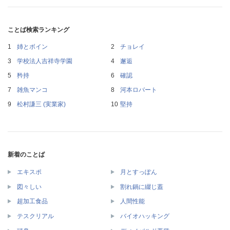
ことば検索ランキング
姉とボイン
チョレイ
学校法人吉祥寺学園
邂逅
矜持
確認
雑魚マンコ
河本ロバート
松村謙三 (実業家)
堅持
新着のことば
エキスポ
月とすっぽん
図々しい
割れ鍋に綴じ蓋
超加工食品
人間性能
テスクリアル
バイオハッキング