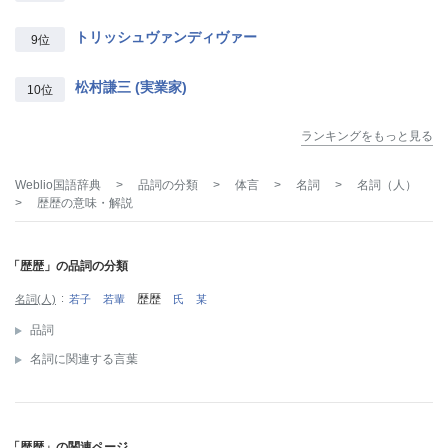
トリッシュヴァンディヴァー
9位
松村謙三 (実業家)
10位
ランキングをもっと見る
Weblio国語辞典
>
品詞の分類
>
体言
>
名詞
>
名詞（人）
>
歴歴
の意味・解説
「歴歴」の品詞の分類
歴歴
名詞(人)
若子
若輩
氏
某
品詞
名詞に関連する言葉
「歴歴」の関連ページ