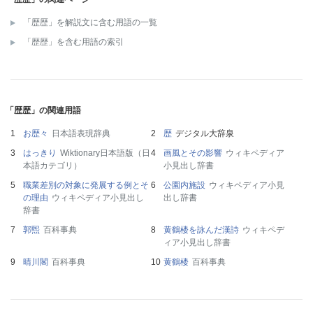
「歴歴」を解説文に含む用語の一覧
「歴歴」を含む用語の索引
「歴歴」の関連用語
お歴々
日本語表現辞典
歴
デジタル大辞泉
はっきり
Wiktionary日本語版（日
画風とその影響
ウィキペディア
本語カテゴリ）
小見出し辞書
職業差別の対象に発展する例とそ
公園内施設
ウィキペディア小見
の理由
ウィキペディア小見出し
出し辞書
辞書
郭煕
百科事典
黄鶴楼を詠んだ漢詩
ウィキペデ
ィア小見出し辞書
晴川閣
百科事典
黄鶴楼
百科事典