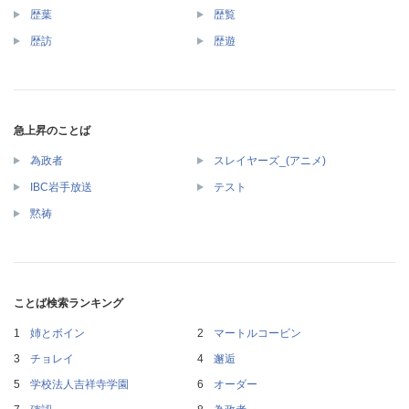
歴葉
歴覧
歴訪
歴遊
急上昇のことば
為政者
スレイヤーズ_(アニメ)
IBC岩手放送
テスト
黙祷
ことば検索ランキング
姉とボイン
マートルコービン
チョレイ
邂逅
学校法人吉祥寺学園
オーダー