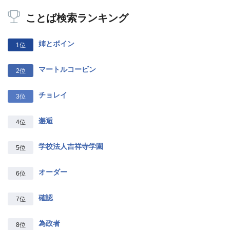
ことば検索ランキング
姉とボイン
1位
マートルコービン
2位
チョレイ
3位
邂逅
4位
学校法人吉祥寺学園
5位
オーダー
6位
確認
7位
為政者
8位