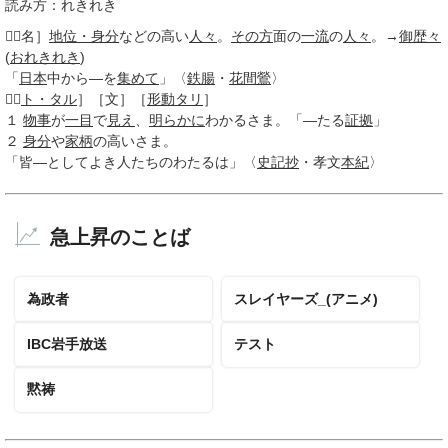
読み方：れきれき

［名］
地位・身分
などの高い
人々
。
その方
面の
一流
の
人々
。→
御歴々
(
おれきれき
)
「
日本
中から―を
集めて
」〈
鉄腸
・
花間鶯
〉

［
ト・タル
］
［文］
［
形動
タリ
］
１
物事
が
一目
で
見え
、
明らかに
わかるさま。「―たる
証拠
」
２
身分
や
家柄
の高いさま。
「皆―としてよき人たちのわたるは」〈
史記抄
・孝文
本紀
〉
急上昇のことば
為政者
スレイヤーズ_(アニメ)
IBC岩手放送
テスト
黙祷