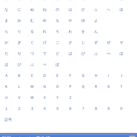
な
に
ぬ
ね
の
は
ひ
ふ
へ
ほ
ま
み
む
め
も
や
ゆ
よ
ら
り
る
れ
ろ
わ
を
ん
が
ぎ
ぐ
げ
ご
ざ
じ
ず
ぜ
ぞ
だ
ぢ
づ
で
ど
ば
び
ぶ
べ
ぼ
ぱ
ぴ
ぷ
ぺ
ぽ
Ａ
Ｂ
Ｃ
Ｄ
Ｅ
Ｆ
Ｇ
Ｈ
Ｉ
Ｊ
Ｋ
Ｌ
Ｍ
Ｎ
Ｏ
Ｐ
Ｑ
Ｒ
Ｓ
Ｔ
Ｕ
Ｖ
Ｗ
Ｘ
Ｙ
Ｚ
１
２
３
４
５
６
７
８
９
０
記号