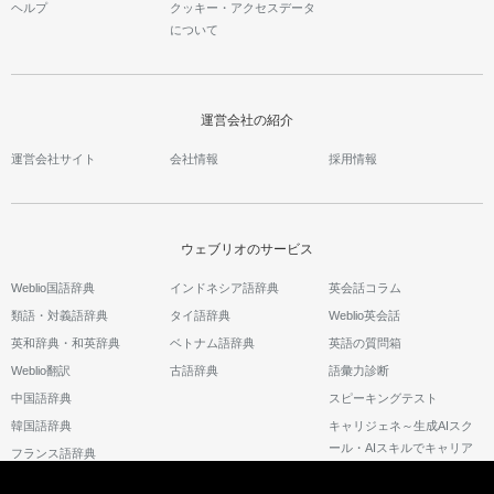
ヘルプ
クッキー・アクセスデータ
について
運営会社の紹介
運営会社サイト
会社情報
採用情報
ウェブリオのサービス
Weblio国語辞典
インドネシア語辞典
英会話コラム
類語・対義語辞典
タイ語辞典
Weblio英会話
英和辞典・和英辞典
ベトナム語辞典
英語の質問箱
Weblio翻訳
古語辞典
語彙力診断
中国語辞典
スピーキングテスト
韓国語辞典
キャリジェネ～生成AIスク
ール・AIスキルでキャリア
フランス語辞典
アップ～