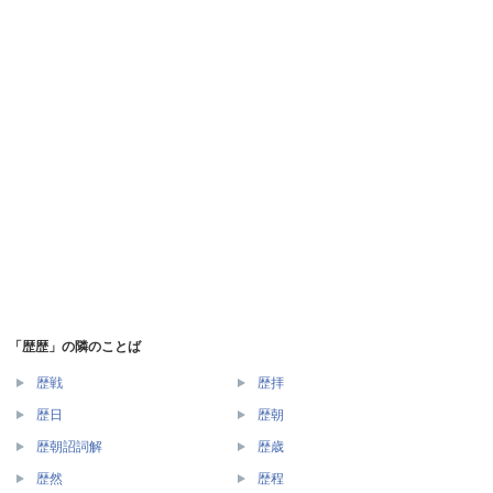
「歴歴」の隣のことば
歴戦
歴拝
歴日
歴朝
歴朝詔詞解
歴歳
歴然
歴程