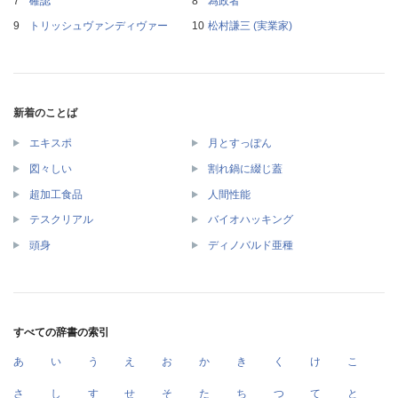
確認
為政者
トリッシュヴァンディヴァー
松村謙三 (実業家)
新着のことば
エキスポ
月とすっぽん
図々しい
割れ鍋に綴じ蓋
超加工食品
人間性能
テスクリアル
バイオハッキング
頭身
ディノバルド亜種
すべての辞書の索引
あ
い
う
え
お
か
き
く
け
こ
さ
し
す
せ
そ
た
ち
つ
て
と