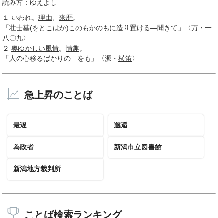
読み方：ゆえよし
１
いわれ。
理由
。
来歴
。
「
壮士
墓(をとこはか)
このもかのも
に
造り
置け
る―
聞き
て」〈
万・一
八〇九〉
２
奥ゆかしい
風情
。
情趣
。
「人の心移るばかりの―をも」〈源・
横笛
〉
急上昇のことば
最遅
邂逅
為政者
新潟市立図書館
新潟地方裁判所
ことば検索ランキング