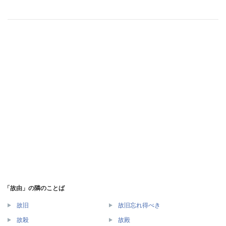
「故由」の隣のことば
故旧
故旧忘れ得べき
故殺
故殿