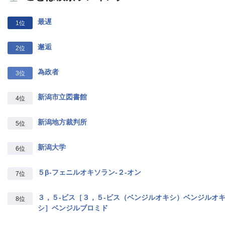
最遅
1位
邂逅
2位
為政者
3位
新潟市立図書館
4位
新潟地方裁判所
5位
新潟大学
6位
５β‐フェニルオキソラン‐２‐オン
7位
３，５‐ビス［３，５‐ビス（ベンジルオキシ）ベンジルオ
8位
シ］ベンジルブロミド