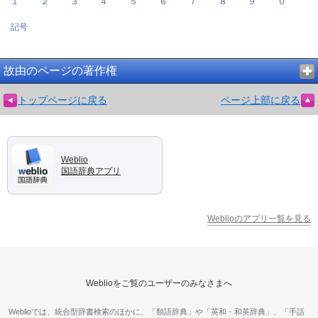
１
２
３
４
５
６
７
８
９
０
記号
故由のページの著作権
トップページに戻る
ページ上部に戻る
Weblio
国語辞典アプリ
Weblioのアプリ一覧を見る
Weblioをご覧のユーザーのみなさまへ
Weblioでは、統合型辞書検索のほかに、「類語辞典」や「英和・和英辞典」、「手話