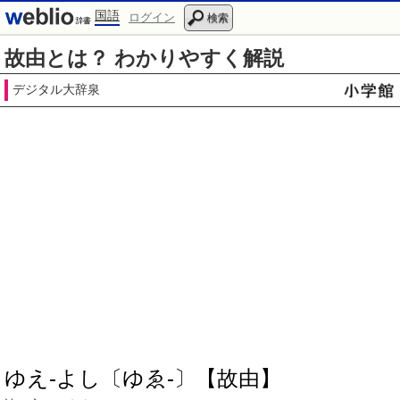
国語
ログイン
検索
故由とは？ わかりやすく解説
デジタル大辞泉
ゆえ‐よし〔ゆゑ‐〕【故由】