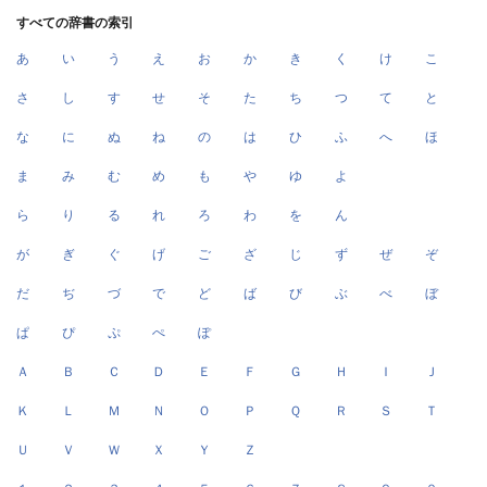
すべての辞書の索引
あ
い
う
え
お
か
き
く
け
こ
さ
し
す
せ
そ
た
ち
つ
て
と
な
に
ぬ
ね
の
は
ひ
ふ
へ
ほ
ま
み
む
め
も
や
ゆ
よ
ら
り
る
れ
ろ
わ
を
ん
が
ぎ
ぐ
げ
ご
ざ
じ
ず
ぜ
ぞ
だ
ぢ
づ
で
ど
ば
び
ぶ
べ
ぼ
ぱ
ぴ
ぷ
ぺ
ぽ
Ａ
Ｂ
Ｃ
Ｄ
Ｅ
Ｆ
Ｇ
Ｈ
Ｉ
Ｊ
Ｋ
Ｌ
Ｍ
Ｎ
Ｏ
Ｐ
Ｑ
Ｒ
Ｓ
Ｔ
Ｕ
Ｖ
Ｗ
Ｘ
Ｙ
Ｚ