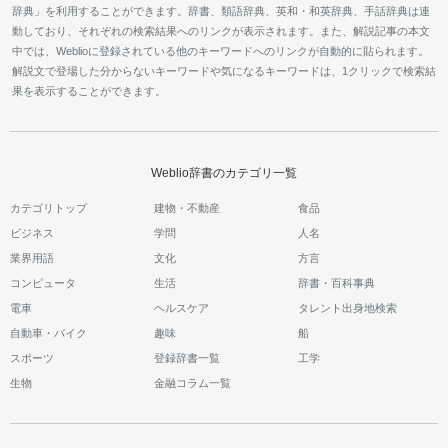
辞典」を利用することができます。辞書、類語辞典、英和・和英辞典、手話辞典は連
動しており、それぞれの検索結果へのリンクが表示されます。また、解説記事の本文
中では、Weblioに登録されている他のキーワードへのリンクが自動的に貼られます。
解説文で登場した分からないキーワードや気になるキーワードは、1クリックで検索結
果を表示することができます。
Weblio辞書のカテゴリ一覧
カテゴリトップ
建物・不動産
食品
ビジネス
学問
人名
業界用語
文化
方言
コンピュータ
生活
辞書・百科事典
電車
ヘルスケア
タレント出身地検索
自動車・バイク
趣味
船
スポーツ
登録辞書一覧
工学
生物
金融コラム一覧