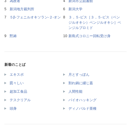
為政者
新潟市立図書館
新潟地方裁判所
新潟大学
５β‐フェニルオキソラン‐２‐オン
３，５‐ビス［３，５‐ビス（ベン
ジルオキシ）ベンジルオキシ］ベ
ンジルブロミド
黙祷
新島式コロニー回転受け身
新着のことば
エキスポ
月とすっぽん
図々しい
割れ鍋に綴じ蓋
超加工食品
人間性能
テスクリアル
バイオハッキング
頭身
ディノバルド亜種