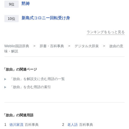
黙祷
9位
新島式コロニー回転受け身
10位
ランキングをもっと見る
Weblio国語辞典
>
辞書・百科事典
>
デジタル大辞泉
>
故由
の意
味・解説
「故由」の関連ページ
「故由」を解説文に含む用語の一覧
「故由」を含む用語の索引
「故由」の関連用語
徳川家茂
百科事典
老人語
百科事典