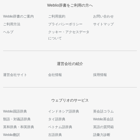
Weblio辞書をご利用の方へ
Weblio辞書のご案内
ご利用規約
お問い合わせ
ご利用方法
プライバシーポリシー
サイトマップ
ヘルプ
クッキー・アクセスデータ
について
運営会社の紹介
運営会社サイト
会社情報
採用情報
ウェブリオのサービス
Weblio国語辞典
インドネシア語辞典
英会話コラム
類語・対義語辞典
タイ語辞典
Weblio英会話
英和辞典・和英辞典
ベトナム語辞典
英語の質問箱
Weblio翻訳
古語辞典
語彙力診断