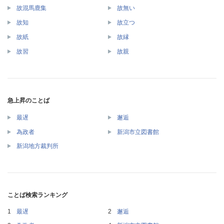
故混馬鹿集
故無い
故知
故立つ
故紙
故縁
故習
故親
急上昇のことば
最遅
邂逅
為政者
新潟市立図書館
新潟地方裁判所
ことば検索ランキング
最遅
邂逅