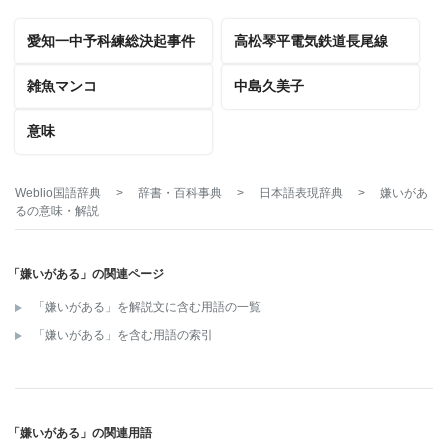
愛知一中予科練総決起事件
高松琴平電気鉄道長尾線
雑魚マンコ
中島久美子
意味
Weblio国語辞典
>
辞書・百科事典
>
日本語表現辞典
>
嫌いがあ
る
の意味・解説
「嫌いがある」の関連ページ
「嫌いがある」を解説文に含む用語の一覧
「嫌いがある」を含む用語の索引
「嫌いがある」の関連用語