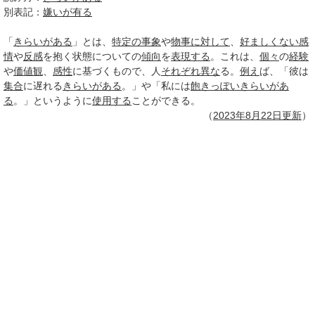
別表記：
嫌いが有る
「
きらいがある
」とは、
特定の
事象
や
物事
に対して
、
好ましくない
感
情
や
反感
を抱く状態についての
傾向
を
表現する
。これは、
個々
の
経験
や
価値観
、
感性
に基づくもので、人
それぞれ
異な
る。
例え
ば、「彼は
集合
に遅れる
きらいがある
。」や「私には
飽きっぽい
きらいがあ
る
。」というように
使用する
ことができる。
（
2023年
8月22日
更新
）