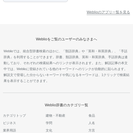
Weblioのアプリ一覧を見る
Weblioをご覧のユーザーのみなさまへ
Weblioでは、統合型辞書検索のほかに、「類語辞典」や「英和・和英辞典」、「手話
辞典」を利用することができます。辞書、類語辞典、英和・和英辞典、手話辞典は連
動しており、それぞれの検索結果へのリンクが表示されます。また、解説記事の本文
中では、Weblioに登録されている他のキーワードへのリンクが自動的に貼られます。
解説文で登場した分からないキーワードや気になるキーワードは、1クリックで検索結
果を表示することができます。
Weblio辞書のカテゴリ一覧
カテゴリトップ
建物・不動産
食品
ビジネス
学問
人名
業界用語
文化
方言