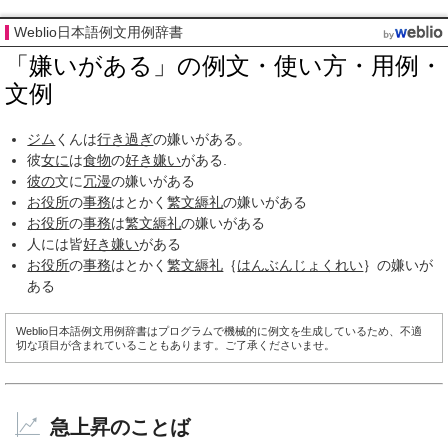
Weblio日本語例文用例辞書
「嫌いがある」の例文・使い方・用例・
文例
ジム
くんは
行き過ぎ
の嫌いがある。
彼
女に
は
食物
の
好き嫌い
がある.
彼の
文に
冗漫
の嫌いがある
お役所
の
事務
はとかく
繁文縟礼
の嫌いがある
お役所
の
事務
は
繁文縟礼
の嫌いがある
人には皆
好き嫌い
がある
お役所
の
事務
はとかく
繁文縟礼
｛
はんぶんじょくれい
｝の嫌いが
ある
Weblio日本語例文用例辞書はプログラムで機械的に例文を生成しているため、不適
切な項目が含まれていることもあります。ご了承くださいませ。
急上昇のことば