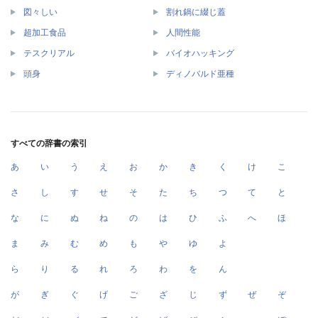
図々しい
割れ鍋に綴じ蓋
超加工食品
人間性能
テスクリアル
バイオハッキング
頭身
ディノバルド亜種
すべての辞書の索引
あ
い
う
え
お
か
き
く
け
こ
さ
し
す
せ
そ
た
ち
つ
て
と
な
に
ぬ
ね
の
は
ひ
ふ
へ
ほ
ま
み
む
め
も
や
ゆ
よ
ら
り
る
れ
ろ
わ
を
ん
が
ぎ
ぐ
げ
ご
ざ
じ
ず
ぜ
ぞ