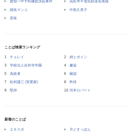
愛知一中予科練総決起事件
高松琴平電気鉄道長尾線
雑魚マンコ
中島久美子
意味
ことば検索ランキング
チョレイ
姉とボイン
学校法人吉祥寺学園
邂逅
為政者
確認
松村謙三 (実業家)
矜持
堅持
河本ロバート
新着のことば
エキスポ
月とすっぽん