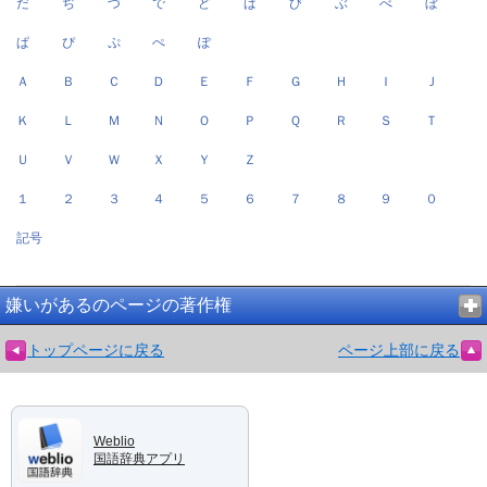
だ
ぢ
づ
で
ど
ば
び
ぶ
べ
ぼ
ぱ
ぴ
ぷ
ぺ
ぽ
Ａ
Ｂ
Ｃ
Ｄ
Ｅ
Ｆ
Ｇ
Ｈ
Ｉ
Ｊ
Ｋ
Ｌ
Ｍ
Ｎ
Ｏ
Ｐ
Ｑ
Ｒ
Ｓ
Ｔ
Ｕ
Ｖ
Ｗ
Ｘ
Ｙ
Ｚ
１
２
３
４
５
６
７
８
９
０
記号
嫌いがあるのページの著作権
トップページに戻る
ページ上部に戻る
Weblio
国語辞典アプリ