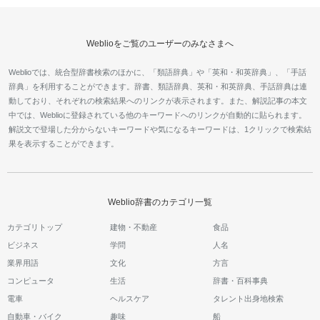
Weblioをご覧のユーザーのみなさまへ
Weblioでは、統合型辞書検索のほかに、「類語辞典」や「英和・和英辞典」、「手話
辞典」を利用することができます。辞書、類語辞典、英和・和英辞典、手話辞典は連
動しており、それぞれの検索結果へのリンクが表示されます。また、解説記事の本文
中では、Weblioに登録されている他のキーワードへのリンクが自動的に貼られます。
解説文で登場した分からないキーワードや気になるキーワードは、1クリックで検索結
果を表示することができます。
Weblio辞書のカテゴリ一覧
カテゴリトップ
建物・不動産
食品
ビジネス
学問
人名
業界用語
文化
方言
コンピュータ
生活
辞書・百科事典
電車
ヘルスケア
タレント出身地検索
自動車・バイク
趣味
船