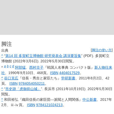
脚注
出典
[
脚注の使い方
]
^
“
第14 回 多賀町立博物館 研究発表会 講演要旨集
” (PDF). 多賀町立
博物館 (2022年3月6日).
2022年5月30日
閲覧。
a
b
c
d
^
阿部猛
、
西村圭子
『戦国人名事典 コンパクト版』
新人物往来
社
、1990年9月10日、468頁。
ISBN
4404017529
。
^
谷口克広
『信長・秀吉と家臣たち』
学研新書
、2011年8月2日、42
頁。
ISBN
9784054050211
。
^
“
市史跡「虎御前山城」
”. 長浜市 (2011年10月19日).
2022年5月30日
閲覧。
^
和田裕弘『織田信長の家臣団―派閥と人間関係』
中公新書
、2017年
2月、ⅲ-ⅳ頁。
ISBN
9784121024213
。