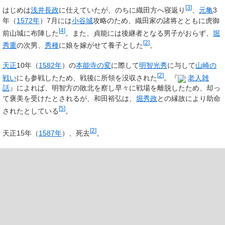
[
3
]
はじめは
浅井長政
に仕えていたが、のちに織田方へ寝返り
、
元亀
3
年（
1572年
）7月には
小谷城
攻略のため、織田家の諸将とともに虎御
[
4
]
前山城に布陣した
。また、貞能には後継者となる男子がおらず、
堀
[
2
]
秀重
の次男、
秀種
に娘を嫁がせて養子とした
。
天正
10年（
1582年
）の
本能寺の変
に際して
明智光秀
に与して
山崎の
[
2
]
戦い
にも参戦したため、戦後に所領を没収された
。『
老人雑
話
』によれば、明智方の敗北を察し早々に戦場を離脱したため、却っ
て褒美を受けたとされるが、和田裕弘は、
堀秀政
との縁故により助命
[
5
]
されたとしている
。
[
2
]
天正15年（
1587年
）、死去
。