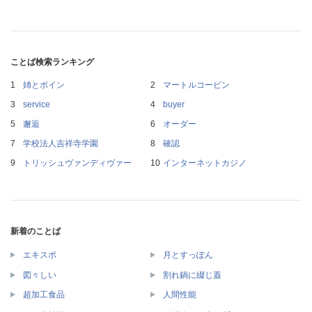
ことば検索ランキング
姉とボイン
マートルコービン
service
buyer
邂逅
オーダー
学校法人吉祥寺学園
確認
トリッシュヴァンディヴァー
インターネットカジノ
新着のことば
エキスポ
月とすっぽん
図々しい
割れ鍋に綴じ蓋
超加工食品
人間性能