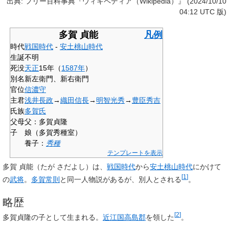
出典: フリー百科事典『ウィキペディア（Wikipedia）』 (2024/10/10
04:12 UTC 版)
多賀 貞能
凡例
時代
戦国時代
-
安土桃山時代
生誕
不明
死没
天正
15年（
1587年
）
別名
新左衛門、新右衛門
官位
信濃守
主君
浅井長政
→
織田信長
→
明智光秀
→
豊臣秀吉
氏族
多賀氏
父母
父：多賀貞隆
子
娘（多賀秀種室）
養子：
秀種
テンプレートを表示
多賀 貞能
（たが さだよし）は、
戦国時代
から
安土桃山時代
にかけて
[
1
]
の
武将
。
多賀常則
と同一人物説があるが、別人とされる
。
略歴
[
2
]
多賀貞隆の子として生まれる。
近江国
高島郡
を領した
。