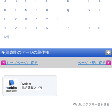
Ａ
Ｂ
Ｃ
Ｄ
Ｅ
Ｆ
Ｇ
Ｈ
Ｉ
Ｊ
Ｋ
Ｌ
Ｍ
Ｎ
Ｏ
Ｐ
Ｑ
Ｒ
Ｓ
Ｔ
Ｕ
Ｖ
Ｗ
Ｘ
Ｙ
Ｚ
１
２
３
４
５
６
７
８
９
０
記号
多賀貞能のページの著作権
トップページに戻る
ページ上部に戻る
Weblio
国語辞典アプリ
Weblioのアプリ一覧を見る