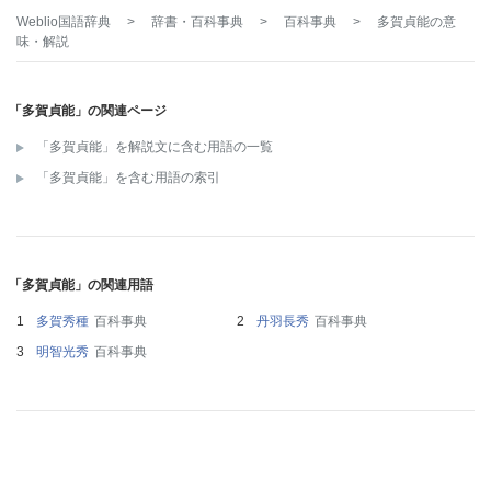
Weblio国語辞典
>
辞書・百科事典
>
百科事典
>
多賀貞能
の意
味・解説
「多賀貞能」の関連ページ
「多賀貞能」を解説文に含む用語の一覧
「多賀貞能」を含む用語の索引
「多賀貞能」の関連用語
多賀秀種
百科事典
丹羽長秀
百科事典
明智光秀
百科事典