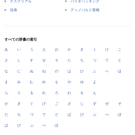
テスクリアル
バイオハッキング
頭身
ディノバルド亜種
すべての辞書の索引
あ
い
う
え
お
か
き
く
け
こ
さ
し
す
せ
そ
た
ち
つ
て
と
な
に
ぬ
ね
の
は
ひ
ふ
へ
ほ
ま
み
む
め
も
や
ゆ
よ
ら
り
る
れ
ろ
わ
を
ん
が
ぎ
ぐ
げ
ご
ざ
じ
ず
ぜ
ぞ
だ
ぢ
づ
で
ど
ば
び
ぶ
べ
ぼ
ぱ
ぴ
ぷ
ぺ
ぽ