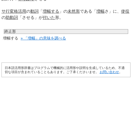
サ行変格活用
の
動詞
「
増幅する
」の
未然形
である「
増幅
さ」に、
使役
の
助動詞
「させる」が
付いた
形。
終止形
増幅する
» 「増幅」の意味を調べる
日本語活用形辞書はプログラムで機械的に活用形や説明を生成しているため、不適
切な項目が含まれていることもあります。ご了承くださいませ。
お問い合わせ
。