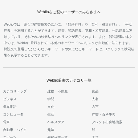
Weblioをご覧のユーザーのみなさまへ
Weblioでは、統合型辞書検索のほかに、「類語辞典」や「英和・和英辞典」、「手話
辞典」を利用することができます。辞書、類語辞典、英和・和英辞典、手話辞典は連
動しており、それぞれの検索結果へのリンクが表示されます。また、解説記事の本文
中では、Weblioに登録されている他のキーワードへのリンクが自動的に貼られます。
解説文で登場した分からないキーワードや気になるキーワードは、1クリックで検索結
果を表示することができます。
Weblio辞書のカテゴリ一覧
カテゴリトップ
建物・不動産
食品
ビジネス
学問
人名
業界用語
文化
方言
コンピュータ
生活
辞書・百科事典
電車
ヘルスケア
タレント出身地検索
自動車・バイク
趣味
船
スポーツ
登録辞書一覧
工学