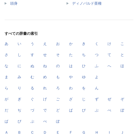
頭身
ディノバルド亜種
すべての辞書の索引
あ
い
う
え
お
か
き
く
け
こ
さ
し
す
せ
そ
た
ち
つ
て
と
な
に
ぬ
ね
の
は
ひ
ふ
へ
ほ
ま
み
む
め
も
や
ゆ
よ
ら
り
る
れ
ろ
わ
を
ん
が
ぎ
ぐ
げ
ご
ざ
じ
ず
ぜ
ぞ
だ
ぢ
づ
で
ど
ば
び
ぶ
べ
ぼ
ぱ
ぴ
ぷ
ぺ
ぽ
Ａ
Ｂ
Ｃ
Ｄ
Ｅ
Ｆ
Ｇ
Ｈ
Ｉ
Ｊ