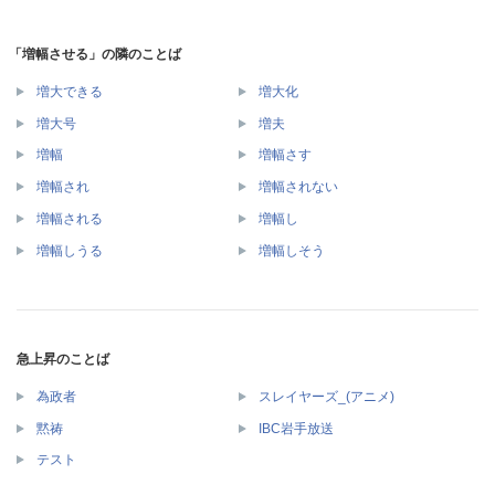
「増幅させる」の隣のことば
増大できる
増大化
増大号
増夫
増幅
増幅さす
増幅され
増幅されない
増幅される
増幅し
増幅しうる
増幅しそう
急上昇のことば
為政者
スレイヤーズ_(アニメ)
黙祷
IBC岩手放送
テスト