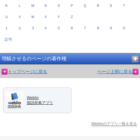
Ｋ
Ｌ
Ｍ
Ｎ
Ｏ
Ｐ
Ｑ
Ｒ
Ｓ
Ｔ
Ｕ
Ｖ
Ｗ
Ｘ
Ｙ
Ｚ
１
２
３
４
５
６
７
８
９
０
記号
増幅させるのページの著作権
トップページに戻る
ページ上部に戻る
Weblio
国語辞典アプリ
Weblioのアプリ一覧を見る