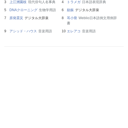
上江洲園枝
現代俳句人名事典
トラメガ
日本語表現辞典
DNAクローニング
生物学用語
励振
デジタル大辞泉
原発震災
デジタル大辞泉
耳小骨
Weblio日本語例文用例辞
書
アシッド・ハウス
音楽用語
エレアコ
音楽用語