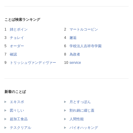
ことば検索ランキング
姉とボイン
マートルコービン
チョレイ
邂逅
オーダー
学校法人吉祥寺学園
確認
為政者
トリッシュヴァンディヴァー
service
新着のことば
エキスポ
月とすっぽん
図々しい
割れ鍋に綴じ蓋
超加工食品
人間性能
テスクリアル
バイオハッキング