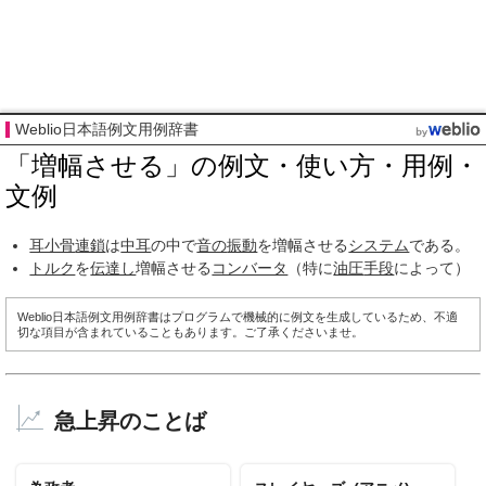
Weblio日本語例文用例辞書
「増幅させる」の例文・使い方・用例・
文例
耳小骨
連鎖
は
中耳
の中で
音の
振動
を増幅させる
システム
である。
トルク
を
伝達し
増幅させる
コンバータ
（特に
油圧
手段
によって）
Weblio日本語例文用例辞書はプログラムで機械的に例文を生成しているため、不適
切な項目が含まれていることもあります。ご了承くださいませ。
急上昇のことば