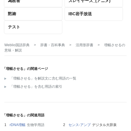
為政者
スレイヤーズ_(アニメ)
黙祷
IBC岩手放送
テスト
Weblio国語辞典
>
辞書・百科事典
>
活用形辞書
>
増幅させる
の
意味・解説
「増幅させる」の関連ページ
「増幅させる」を解説文に含む用語の一覧
「増幅させる」を含む用語の索引
「増幅させる」の関連用語
rDNA増幅
生物学用語
センス‐アンプ
デジタル大辞泉