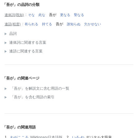
「吾が」の品詞の分類
吾が
連体詞(既知)
そな
此な
更なる
聖なる
吾が
連語(程度)
有られる
持てる
誰知らぬ
欠かせない
品詞
連体詞に関連する言葉
連語に関連する言葉
「吾が」の関連ページ
「吾が」を解説文に含む用語の一覧
「吾が」を含む用語の索引
「吾が」の関連用語
わがこころ
Wiktionary日本語版
いろ‐ね
デジタル大辞泉