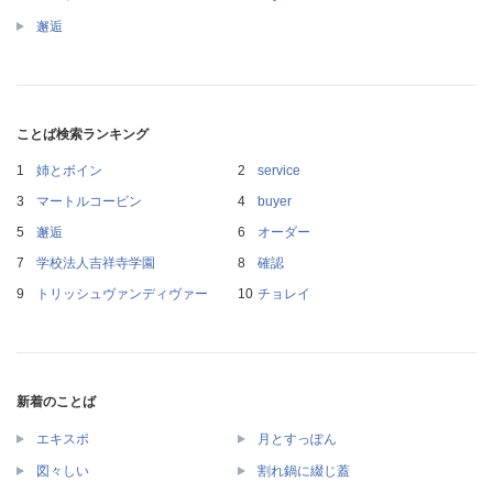
邂逅
ことば検索ランキング
姉とボイン
service
マートルコービン
buyer
邂逅
オーダー
学校法人吉祥寺学園
確認
トリッシュヴァンディヴァー
チョレイ
新着のことば
エキスポ
月とすっぽん
図々しい
割れ鍋に綴じ蓋