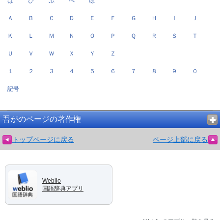
ぱ
ぴ
ぷ
ぺ
ぽ
Ａ
Ｂ
Ｃ
Ｄ
Ｅ
Ｆ
Ｇ
Ｈ
Ｉ
Ｊ
Ｋ
Ｌ
Ｍ
Ｎ
Ｏ
Ｐ
Ｑ
Ｒ
Ｓ
Ｔ
Ｕ
Ｖ
Ｗ
Ｘ
Ｙ
Ｚ
１
２
３
４
５
６
７
８
９
０
記号
吾がのページの著作権
トップページに戻る
ページ上部に戻る
Weblio
国語辞典アプリ