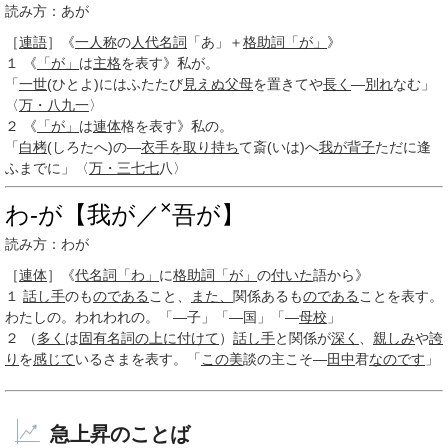
読み方：あが
［
連語
］
《
一人称
の
人代名詞
「あ」＋
格助詞
「が」
》
１
《
「が」
は
主格
を表す》私が。
「
一世
(ひとよ)にはふたたび
見えぬ
父母
を置きてや
長く
―
別れ
なむ」
〈
万・八
九一
〉
２
《
「が」
は
連体
格を表す》私の。
「
白栲
(しろたへ)の―
衣手を
取り持ち
て斎(いは)へ
我が背子
ただに逢
ふまでに」〈
万・三
七七
八〉
×
わ‐が【我が／
吾が】
読み方：わが
［
連体
］
《
代名詞
「わ」
に
格助詞
「が」
の
付いた
語から》
１
話し手
のも
のである
こと、
また、
関係あるも
のである
ことを表す。
わたしの。われわれの。「―子」「―国」「―
母校
」
２
（
多く
は
固有名詞
の上
に付けて
）
話し手
と関係が
深く
、
親しみ
や
誇
り
を
感じて
いるさまを表す。「
この美
談の主こそ―
田中
君
なのです
」
急上昇のことば