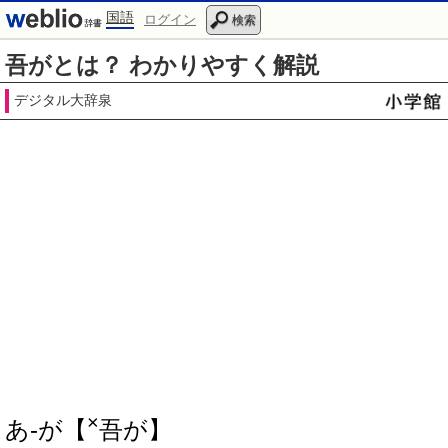
国語
ログイン
検索
吾がとは？ わかりやすく解説
デジタル大辞泉
×
あ‐が【
吾が】