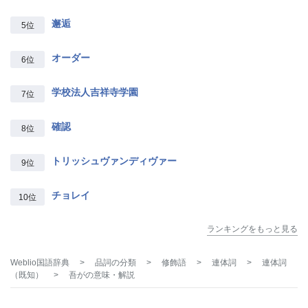
邂逅
5位
オーダー
6位
学校法人吉祥寺学園
7位
確認
8位
トリッシュヴァンディヴァー
9位
チョレイ
10位
ランキングをもっと見る
Weblio国語辞典
>
品詞の分類
>
修飾語
>
連体詞
>
連体詞
（既知）
>
吾が
の意味・解説