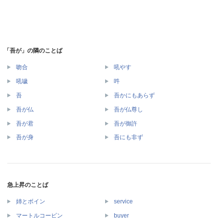
「吾が」の隣のことば
吻合
吼やす
吼噦
吽
吾
吾かにもあらず
吾が仏
吾が仏尊し
吾が君
吾が御許
吾が身
吾にも非ず
急上昇のことば
姉とボイン
service
マートルコービン
buyer