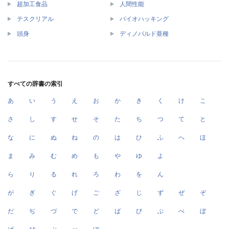
超加工食品
人間性能
テスクリアル
バイオハッキング
頭身
ディノバルド亜種
すべての辞書の索引
あ
い
う
え
お
か
き
く
け
こ
さ
し
す
せ
そ
た
ち
つ
て
と
な
に
ぬ
ね
の
は
ひ
ふ
へ
ほ
ま
み
む
め
も
や
ゆ
よ
ら
り
る
れ
ろ
わ
を
ん
が
ぎ
ぐ
げ
ご
ざ
じ
ず
ぜ
ぞ
だ
ぢ
づ
で
ど
ば
び
ぶ
べ
ぼ