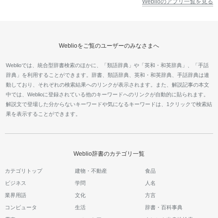
Weblioのアプリ一覧を見る
Weblioをご覧のユーザーのみなさまへ
Weblioでは、統合型辞書検索のほかに、「類語辞典」や「英和・和英辞典」、「手話
辞典」を利用することができます。辞書、類語辞典、英和・和英辞典、手話辞典は連
動しており、それぞれの検索結果へのリンクが表示されます。また、解説記事の本文
中では、Weblioに登録されている他のキーワードへのリンクが自動的に貼られます。
解説文で登場した分からないキーワードや気になるキーワードは、1クリックで検索結
果を表示することができます。
Weblio辞書のカテゴリ一覧
カテゴリトップ
建物・不動産
食品
ビジネス
学問
人名
業界用語
文化
方言
コンピュータ
生活
辞書・百科事典