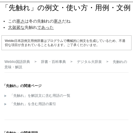
「先触れ」の例文・使い方・用例・文例
この
寒さ
は冬の先触れの
寒さ
だね.
大袈裟な
先触れ
であった
Weblio日本語例文用例辞書はプログラムで機械的に例文を生成しているため、不適
切な項目が含まれていることもあります。ご了承くださいませ。
Weblio国語辞典
>
辞書・百科事典
>
デジタル大辞泉
>
先触れ
の
意味・解説
「先触れ」の関連ページ
「先触れ」を解説文に含む用語の一覧
「先触れ」を含む用語の索引