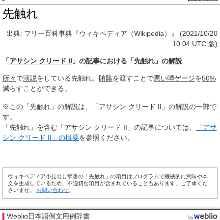
先触れ
出典: フリー百科事典『ウィキペディア（Wikipedia）』 (2021/10/20
10:04 UTC 版)
「
アサシン クリード II
」の
記事
における「先触れ」の
解説
所々
で
演説
をしている先触れ。
賄賂
を渡すことで
悪い噂
ゲージ
を
50%
減らすことができる。
※この「先触れ」の解説は、「アサシン クリード II」の解説の一部で
す。
「先触れ」を含む「アサシン クリード II」の記事については、
「アサ
シン クリード II」の概要
を参照ください。
ウィキペディア小見出し辞書の「先触れ」の項目はプログラムで機械的に意味や本
文を生成しているため、不適切な項目が含まれていることもあります。ご了承くだ
さいませ。
お問い合わせ
。
Weblio日本語例文用例辞書