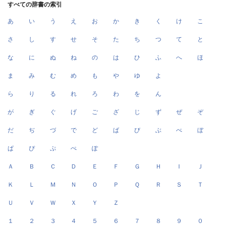
すべての辞書の索引
あ
い
う
え
お
か
き
く
け
こ
さ
し
す
せ
そ
た
ち
つ
て
と
な
に
ぬ
ね
の
は
ひ
ふ
へ
ほ
ま
み
む
め
も
や
ゆ
よ
ら
り
る
れ
ろ
わ
を
ん
が
ぎ
ぐ
げ
ご
ざ
じ
ず
ぜ
ぞ
だ
ぢ
づ
で
ど
ば
び
ぶ
べ
ぼ
ぱ
ぴ
ぷ
ぺ
ぽ
Ａ
Ｂ
Ｃ
Ｄ
Ｅ
Ｆ
Ｇ
Ｈ
Ｉ
Ｊ
Ｋ
Ｌ
Ｍ
Ｎ
Ｏ
Ｐ
Ｑ
Ｒ
Ｓ
Ｔ
Ｕ
Ｖ
Ｗ
Ｘ
Ｙ
Ｚ
１
２
３
４
５
６
７
８
９
０