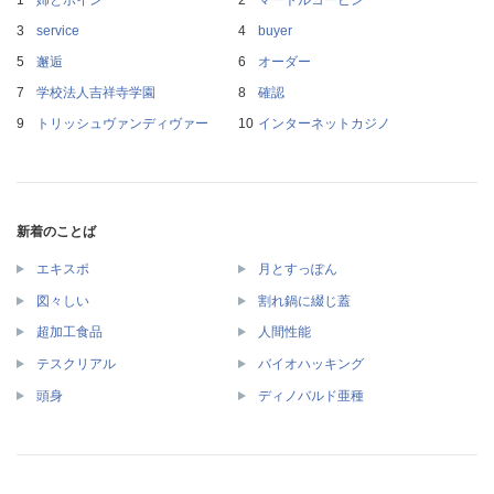
service
buyer
邂逅
オーダー
学校法人吉祥寺学園
確認
トリッシュヴァンディヴァー
インターネットカジノ
新着のことば
エキスポ
月とすっぽん
図々しい
割れ鍋に綴じ蓋
超加工食品
人間性能
テスクリアル
バイオハッキング
頭身
ディノバルド亜種