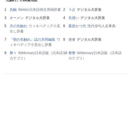
「先触れ」の関連用語
先触
Weblio日本語例文用例辞書
卜占
デジタル大辞泉
オーメン
デジタル大辞泉
先使い
デジタル大辞泉
月の先触れ
ウィキペディア小見
栗原かつ代
現代俳句人名事典
出し辞書
『朝の先触れ』誌の共同編集
ウ
使者
デジタル大辞泉
ィキペディア小見出し辞書
整々
Wiktionary日本語版（日本語
整整
Wiktionary日本語版（日本語
カテゴリ）
カテゴリ）