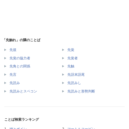
「先触れ」の隣のことば
先規
先覚
先覚の協力者
先覚者
先角との関係
先触
先言
先語末語尾
先読み
先読みし
先読みとスペコン
先読みと形勢判断
ことば検索ランキング
姉とボイン
マートルコービン