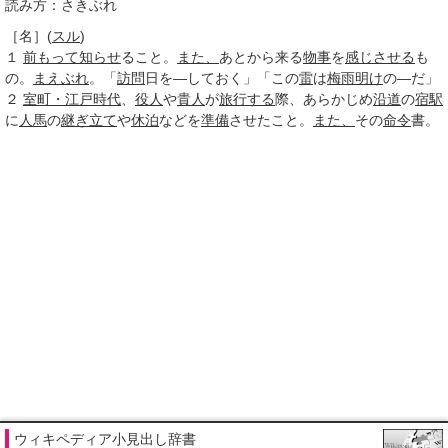
読み方：さきぶれ
［名］
(
スル
)
１
前もって
知らせ
ること。
また、
あとから来る
物事
を
感じさせる
も
の。
まえぶれ
。「
訪問
日を―しておく」「この
雷
は
梅雨明け
の―だ」
２
室町・江戸時代
、
役人
や
貴人
が
旅行する
際、あらかじめ
沿道
の
宿駅
に
人馬
の
継ぎ立て
や
休泊
などを
準備
させたこと。
また、
その
命令
書。
ウィキペディア小見出し辞書