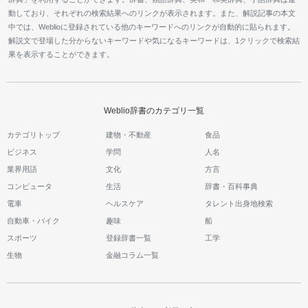
動しており、それぞれの検索結果へのリンクが表示されます。また、解説記事の本文
中では、Weblioに登録されている他のキーワードへのリンクが自動的に貼られます。
解説文で登場した分からないキーワードや気になるキーワードは、1クリックで検索結
果を表示することができます。
Weblio辞書のカテゴリ一覧
カテゴリトップ
建物・不動産
食品
ビジネス
学問
人名
業界用語
文化
方言
コンピュータ
生活
辞書・百科事典
電車
ヘルスケア
タレント出身地検索
自動車・バイク
趣味
船
スポーツ
登録辞書一覧
工学
生物
金融コラム一覧