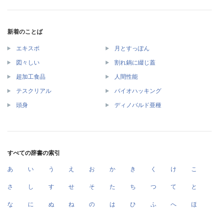
新着のことば
エキスポ
月とすっぽん
図々しい
割れ鍋に綴じ蓋
超加工食品
人間性能
テスクリアル
バイオハッキング
頭身
ディノバルド亜種
すべての辞書の索引
あ
い
う
え
お
か
き
く
け
こ
さ
し
す
せ
そ
た
ち
つ
て
と
な
に
ぬ
ね
の
は
ひ
ふ
へ
ほ