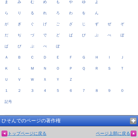
ま
み
む
め
も
や
ゆ
よ
ら
り
る
れ
ろ
わ
を
ん
が
ぎ
ぐ
げ
ご
ざ
じ
ず
ぜ
ぞ
だ
ぢ
づ
で
ど
ば
び
ぶ
べ
ぼ
ぱ
ぴ
ぷ
ぺ
ぽ
Ａ
Ｂ
Ｃ
Ｄ
Ｅ
Ｆ
Ｇ
Ｈ
Ｉ
Ｊ
Ｋ
Ｌ
Ｍ
Ｎ
Ｏ
Ｐ
Ｑ
Ｒ
Ｓ
Ｔ
Ｕ
Ｖ
Ｗ
Ｘ
Ｙ
Ｚ
１
２
３
４
５
６
７
８
９
０
記号
ひそんでのページの著作権
トップページに戻る
ページ上部に戻る