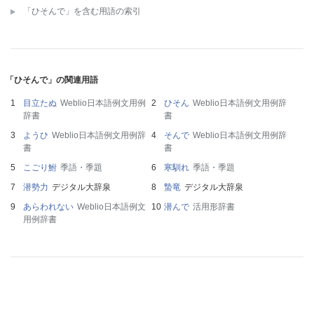
「ひそんで」を含む用語の索引
「ひそんで」の関連用語
目立たぬ
Weblio日本語例文用例
ひそん
Weblio日本語例文用例辞
辞書
書
ようひ
Weblio日本語例文用例辞
そんで
Weblio日本語例文用例辞
書
書
こごり鮒
季語・季題
寒馴れ
季語・季題
潜勢力
デジタル大辞泉
蟄竜
デジタル大辞泉
あらわれない
Weblio日本語例文
潜んで
活用形辞書
用例辞書