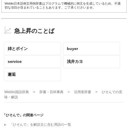
Weblio日本語例文用例辞書はプログラムで機械的に例文を生成しているため、不適
切な項目が含まれていることもあります。ご了承くださいませ。
急上昇のことば
姉とボイン
buyer
service
浅井カヨ
邂逅
Weblio国語辞典
>
辞書・百科事典
>
活用形辞書
>
ひそんで
の意
味・解説
「ひそんで」の関連ページ
「ひそんで」を解説文に含む用語の一覧