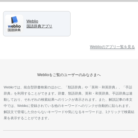
Weblio
国語辞典アプリ
Weblioのアプリ一覧を見る
Weblioをご覧のユーザーのみなさまへ
Weblioでは、統合型辞書検索のほかに、「類語辞典」や「英和・和英辞典」、「手話
辞典」を利用することができます。辞書、類語辞典、英和・和英辞典、手話辞典は連
動しており、それぞれの検索結果へのリンクが表示されます。また、解説記事の本文
中では、Weblioに登録されている他のキーワードへのリンクが自動的に貼られます。
解説文で登場した分からないキーワードや気になるキーワードは、1クリックで検索結
果を表示することができます。