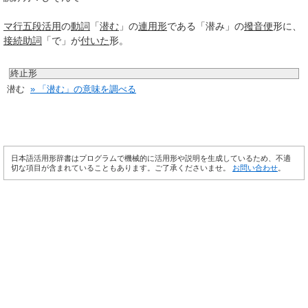
マ行
五段活用
の
動詞
「
潜む
」の
連用形
である「潜み」の
撥音便
形に、
接続助詞
「で」が
付いた
形。
終止形
潜む
» 「潜む」の意味を調べる
日本語活用形辞書はプログラムで機械的に活用形や説明を生成しているため、不適
切な項目が含まれていることもあります。ご了承くださいませ。
お問い合わせ
。