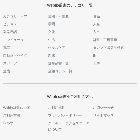
Weblio辞書のカテゴリ一覧
カテゴリトップ
建物・不動産
食品
ビジネス
学問
人名
業界用語
文化
方言
コンピュータ
生活
辞書・百科事典
電車
ヘルスケア
タレント出身地検索
自動車・バイク
趣味
船
スポーツ
登録辞書一覧
工学
生物
金融コラム一覧
Weblio辞書をご利用の方へ
Weblio辞書のご案内
ご利用規約
お問い合わせ
ご利用方法
プライバシーポリシー
サイトマップ
ヘルプ
クッキー・アクセスデータ
について