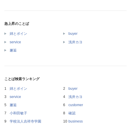
急上昇のことば
姉とボイン
buyer
service
浅井カヨ
邂逅
ことば検索ランキング
姉とボイン
buyer
service
浅井カヨ
邂逅
customer
小和田敏子
確認
学校法人吉祥寺学園
business