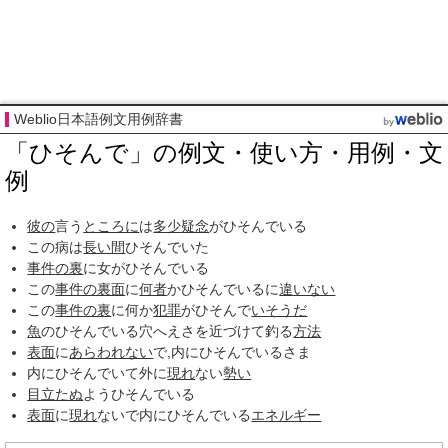
Weblio日本語例文用例辞書
「ひそんで」の例文・使い方・用例・文
例
彼の
言う
ところに
は
多少
疑念
がひそんでいる
この病は
長い間
ひそんでいた
事件
の裏
に女がひそんでいる
この
事件の裏面
に
何者
かひそんでいるに
違いない
この
事件
の裏
に何か
犯罪
がひそんで
いそうだ
魚
のひそんでいる穴へえさを近づけて釣る
方法
表面
に
あらわれない
で,内にひそんでいるさま
内にひそんでいて外に
現れ
ない
勢い
目立たぬ
ようひそんでいる
表面
に
現れ
ないで内にひそんでいる
エネルギー