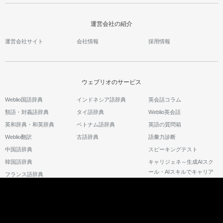
運営会社の紹介
運営会社サイト
会社情報
採用情報
ウェブリオのサービス
Weblio国語辞典
インドネシア語辞典
英会話コラム
類語・対義語辞典
タイ語辞典
Weblio英会話
英和辞典・和英辞典
ベトナム語辞典
英語の質問箱
Weblio翻訳
古語辞典
語彙力診断
中国語辞典
スピーキングテスト
韓国語辞典
キャリジェネ～生成AIスク
ール・AIスキルでキャリア
フランス語辞典
アップ～
©2026 GRAS Group, Inc.