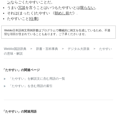
ン
ならごくたやすいことだ。
うまい
冗談
を言うことはいつもたやすいとは
限らない
。
それは(まったく)たやすい 《
朝めし前
だ》.
たやすいこと[
仕事
].
Weblio日本語例文用例辞書はプログラムで機械的に例文を生成しているため、不適
切な項目が含まれていることもあります。ご了承くださいませ。
Weblio国語辞典
>
辞書・百科事典
>
デジタル大辞泉
>
たやすい
の意味・解説
「たやすい」の関連ページ
「たやすい」を解説文に含む用語の一覧
「たやすい」を含む用語の索引
「たやすい」の関連用語