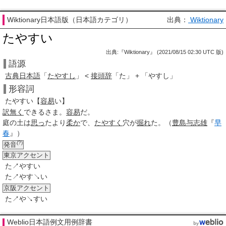
Wiktionary日本語版（日本語カテゴリ）
出典：
Wiktionary
たやすい
出典:『Wiktionary』 (2021/08/15 02:30 UTC 版)
語源
古典日本語
「
たやすし
」 <
接頭辞
「た」 + 「やすし」
形容詞
たやすい
【
容
易
い】
訳無く
できるさま。
容易
だ。
庭の土は
思っ
たより
柔か
で、
たやすく
穴が
掘れ
た。（
豊島与志雄
『
早
春
』）
(?)
発音
東京アクセント
た↗やすい
た↗やす↘い
京阪アクセント
た↗や↘すい
Weblio日本語例文用例辞書