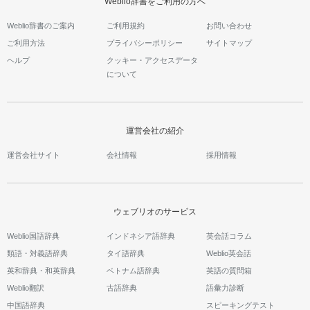
Weblio辞書をご利用の方へ
Weblio辞書のご案内
ご利用規約
お問い合わせ
ご利用方法
プライバシーポリシー
サイトマップ
ヘルプ
クッキー・アクセスデータ
について
運営会社の紹介
運営会社サイト
会社情報
採用情報
ウェブリオのサービス
Weblio国語辞典
インドネシア語辞典
英会話コラム
類語・対義語辞典
タイ語辞典
Weblio英会話
英和辞典・和英辞典
ベトナム語辞典
英語の質問箱
Weblio翻訳
古語辞典
語彙力診断
中国語辞典
スピーキングテスト