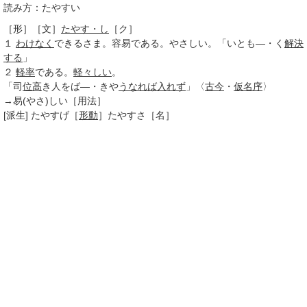
読み方：たやすい
［形］
［文］
たやす・し
［ク］
１
わけなく
できるさま。容易である。やさしい。「いとも―・く
解決
する
」
２
軽率
である。
軽々しい
。
「司
位高
き人をば―・きや
うなれば
入れず
」〈
古今
・
仮名序
〉
→易(やさ)しい［用法］
[派生]
たやすげ
［
形動
］
たやすさ
［名］