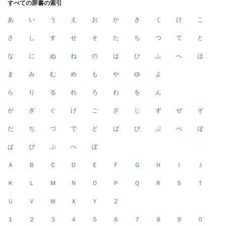
すべての辞書の索引
あ
い
う
え
お
か
き
く
け
こ
さ
し
す
せ
そ
た
ち
つ
て
と
な
に
ぬ
ね
の
は
ひ
ふ
へ
ほ
ま
み
む
め
も
や
ゆ
よ
ら
り
る
れ
ろ
わ
を
ん
が
ぎ
ぐ
げ
ご
ざ
じ
ず
ぜ
ぞ
だ
ぢ
づ
で
ど
ば
び
ぶ
べ
ぼ
ぱ
ぴ
ぷ
ぺ
ぽ
Ａ
Ｂ
Ｃ
Ｄ
Ｅ
Ｆ
Ｇ
Ｈ
Ｉ
Ｊ
Ｋ
Ｌ
Ｍ
Ｎ
Ｏ
Ｐ
Ｑ
Ｒ
Ｓ
Ｔ
Ｕ
Ｖ
Ｗ
Ｘ
Ｙ
Ｚ
１
２
３
４
５
６
７
８
９
０