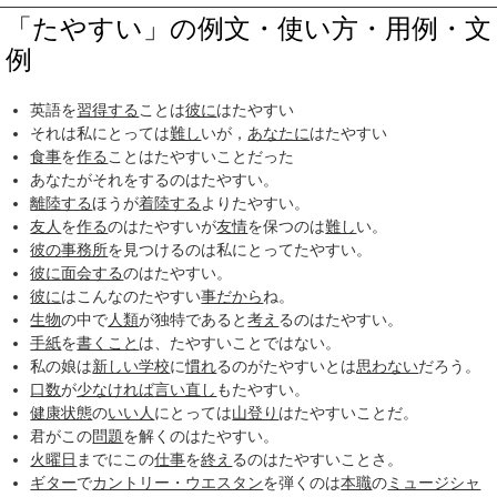
「たやすい」の例文・使い方・用例・文
例
英語を
習得する
ことは
彼に
はたやすい
それは私にとっては
難し
いが，
あなたに
はたやすい
食事
を
作る
ことはたやすいことだった
あなたがそれをするのはたやすい。
離陸する
ほうが
着陸する
よりたやすい。
友人
を
作る
のはたやすいが
友情
を保つのは
難し
い。
彼の
事務所
を見つけるのは私にとってたやすい。
彼に
面会する
のはたやすい。
彼に
はこんなのたやすい
事だから
ね。
生物
の中で
人類
が独特であると
考え
るのはたやすい。
手紙
を
書くこと
は、たやすいことではない。
私の娘は
新しい学校
に
慣れ
るのがたやすいとは
思わない
だろう。
口数
が
少なければ
言い直し
もたやすい。
健康状態
の
いい人
にとっては
山登り
はたやすいことだ。
君がこの
問題
を解くのはたやすい。
火曜日
までにこの
仕事
を
終え
るのはたやすいことさ。
ギター
で
カントリー・ウエスタン
を弾くのは
本職
の
ミュージシャ