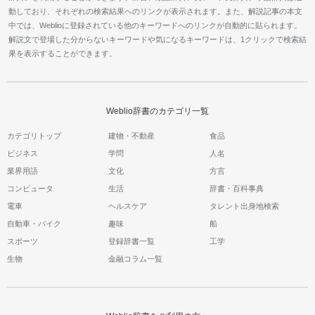
動しており、それぞれの検索結果へのリンクが表示されます。また、解説記事の本文
中では、Weblioに登録されている他のキーワードへのリンクが自動的に貼られます。
解説文で登場した分からないキーワードや気になるキーワードは、1クリックで検索結
果を表示することができます。
Weblio辞書のカテゴリ一覧
カテゴリトップ
建物・不動産
食品
ビジネス
学問
人名
業界用語
文化
方言
コンピュータ
生活
辞書・百科事典
電車
ヘルスケア
タレント出身地検索
自動車・バイク
趣味
船
スポーツ
登録辞書一覧
工学
生物
金融コラム一覧