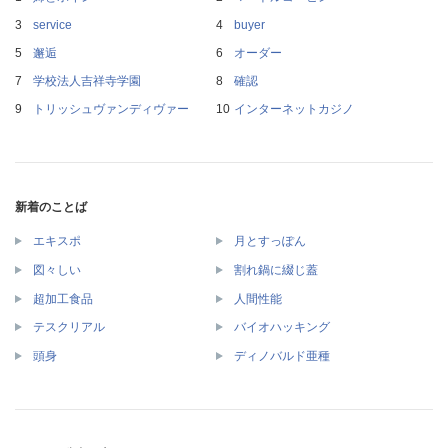
service
buyer
邂逅
オーダー
学校法人吉祥寺学園
確認
トリッシュヴァンディヴァー
インターネットカジノ
新着のことば
エキスポ
月とすっぽん
図々しい
割れ鍋に綴じ蓋
超加工食品
人間性能
テスクリアル
バイオハッキング
頭身
ディノバルド亜種