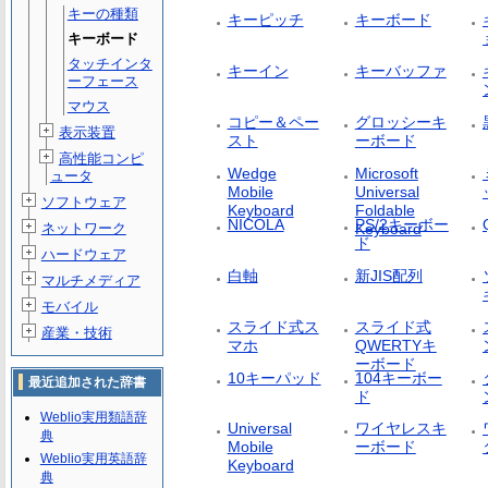
キーの種類
キーピッチ
キーボード
キーボード
タッチインタ
キーイン
キーバッファ
ーフェース
マウス
コピー＆ペー
グロッシーキ
表示装置
スト
ーボード
高性能コンピ
Wedge
Microsoft
ュータ
Mobile
Universal
ソフトウェア
Keyboard
Foldable
NICOLA
PS/2キーボー
ネットワーク
Keyboard
ド
ハードウェア
白軸
新JIS配列
マルチメディア
モバイル
スライド式ス
スライド式
産業・技術
マホ
QWERTYキ
ーボード
10キーパッド
104キーボー
最近追加された辞書
ド
Weblio実用類語辞
Universal
ワイヤレスキ
典
Mobile
ーボード
Weblio実用英語辞
Keyboard
典