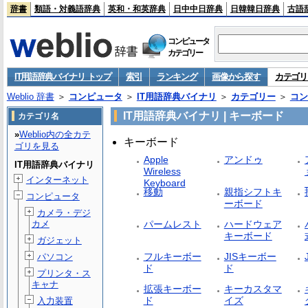
辞書
類語・対義語辞典
英和・和英辞典
日中中日辞典
日韓韓日辞典
古語
コンピュータ
カテゴリー
IT用語辞典バイナリ トップ
索引
ランキング
画像から探す
カテゴリ
Weblio 辞書
＞
コンピュータ
＞
IT用語辞典バイナリ
＞
カテゴリー
＞
コン
IT用語辞典バイナリ | キーボード
カテゴリ名
»
Weblio内の全カテ
キーボード
ゴリを見る
Apple
アンドゥ
IT用語辞典バイナリ
Wireless
インターネット
Keyboard
移動
親指シフトキ
コンピュータ
ーボード
カメラ・デジ
パームレスト
ハードウェア
カメ
キーボード
ガジェット
フルキーボー
JISキーボー
パソコン
ド
ド
プリンタ・ス
キャナ
拡張キーボー
キーカスタマ
ド
イズ
入力装置