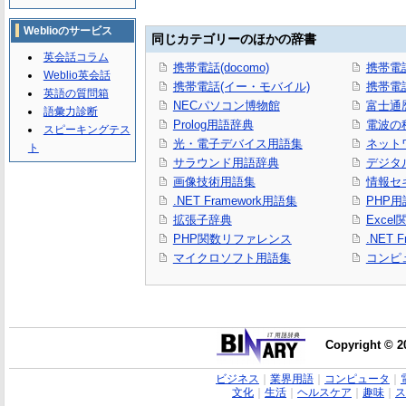
Weblioのサービス
同じカテゴリーのほかの辞書
英会話コラム
携帯電話(docomo)
携帯電話(
Weblio英会話
携帯電話(イー・モバイル)
携帯電話
英語の質問箱
NECパソコン博物館
富士通
語彙力診断
Prolog用語辞典
電波の
スピーキングテス
光・電子デバイス用語集
ネット
ト
サラウンド用語辞典
デジタ
画像技術用語集
情報セ
.NET Framework用語集
PHP用
拡張子辞典
Exce
PHP関数リファレンス
.NET
マイクロソフト用語集
コンピ
Copyright © 2
ビジネス
｜
業界用語
｜
コンピュータ
｜
文化
｜
生活
｜
ヘルスケア
｜
趣味
｜
ス