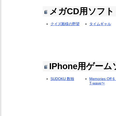
メガCD用ソフト
クイズ殿様の野望
タイムギャル
IPhone用ゲー
SUDOKU 数独
Memories Off 6
T-wave〜