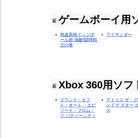
ゲームボーイ用
熱血高校ドッジボ
ライサンダー
ール部 強敵!闘球戦
士の巻
Xbox 360用ソフ
グランド・セフ
テトリス ザ・グ
ト・オート ・エピ
ンドマ スター 
ソード・フロム・
ス
リ バティーシティ