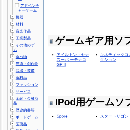
アドベンチ
ャーゲーム
機器
材料
音楽作品
ゲームギア用ソ
工業製品
その他のゲー
ム
アイルトン・セナ
キネティックコ
食べ物
スーパ ーモナコ
クション
芸術・創作物
GP II
武器・装備
食料品
ファッション
サービス
金融・金融商
IPod用ゲームソ
品
歴史的書籍
Spore
スタートリゴン
ボードゲーム
医薬品