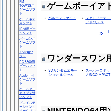
FM
ゲームボーイア
TOWNS用
ゲームソフ
ト
バルーンファイト
ファミリーテニ
ゲームギア
アドバン ス
用ソフト
IPod用ゲー
»
ムソフト
パソコン用
ゲームソフ
ト
Xbox用ソ
ワンダースワン
フト
PC-8800用
ゲームソフ
ト
SDガンダムエモー
スーパーロボッ
ショナ ルジャム
大戦CO MPACT
Apple II用
ゲームソフ
ト
ゲームアー
カイブス対
応ソフト
プレイステ
ーション・
NINTENDO64
ポータブル