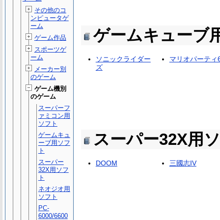
その他のコ
ンピュータゲ
ーム
ゲームキューブ
ゲーム作品
スポーツゲ
ーム
ソニックライダー
マリオパーティ
ズ
メーカー別
のゲーム
ゲーム機別
のゲーム
スーパーフ
ァミコン用
ソフト
スーパー32X用
ゲームキュ
ーブ用ソフ
ト
スーパー
DOOM
三國志IV
32X用ソフ
ト
ネオジオ用
ソフト
PC-
6000/6600