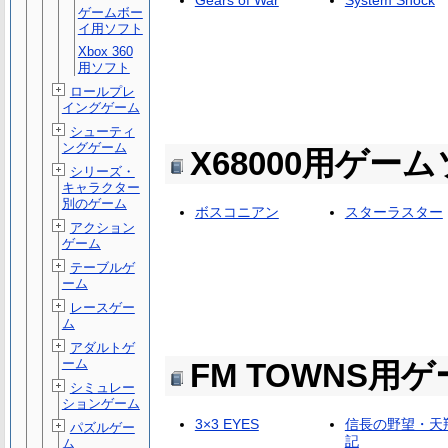
Gears of War
System Shock
ゲームボー
イ用ソフト
Xbox 360
用ソフト
ロールプレ
イングゲーム
シューティ
ングゲーム
X68000用ゲー
シリーズ・
キャラクター
別のゲーム
ボスコニアン
スターラスター
アクション
ゲーム
テーブルゲ
ーム
レースゲー
ム
アダルトゲ
ーム
FM TOWNS用
シミュレー
ションゲーム
3×3 EYES
信長の野望・天
パズルゲー
記
ム