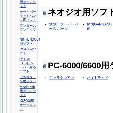
用ゲームソ
フト
ネオジオ用ソフ
ゲームボー
イアドバン
ス用ソフト
2020年スーパーベ
痛快GANGAN
ワンダース
ース ボール
曲
ワン用ソフ
ト
NINTENDO64
用ソフト
PC-FX用ソ
フト
PSP用
PC-6000/66
GPSレシ
ーバー対応
ソフト
セガサター
ギャラクシアン
ハイドライド
ン用ソフト
Macintosh
用ゲームソ
フト
X68000用
ゲームソフ
ト