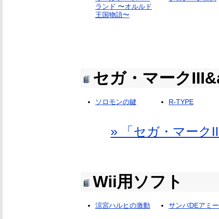
ランド 〜オルルド
王国物語〜
セガ・マークIII
ソロモンの鍵
R-TYPE
» 「セガ・マークI
Wii用ソフト
涼宮ハルヒの激動
サンバDEアミ