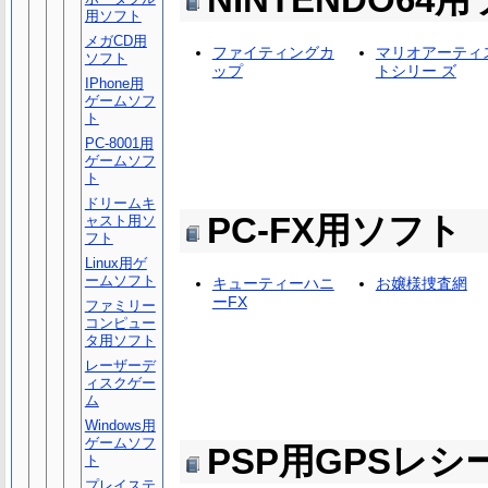
用ソフト
メガCD用
ファイティングカ
マリオアーティ
ソフト
ップ
トシリー ズ
IPhone用
ゲームソフ
ト
PC-8001用
ゲームソフ
ト
ドリームキ
PC-FX用ソフト
ャスト用ソ
フト
Linux用ゲ
ームソフト
キューティーハニ
お嬢様捜査網
ーFX
ファミリー
コンピュー
タ用ソフト
レーザーデ
ィスクゲー
ム
Windows用
ゲームソフ
PSP用GPSレ
ト
プレイステ