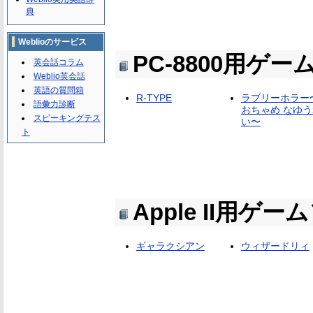
典
Weblioのサービス
PC-8800用ゲ
英会話コラム
Weblio英会話
英語の質問箱
R-TYPE
ラブリーホラー
語彙力診断
おちゃめ なゆう
スピーキングテス
い〜
ト
Apple II用ゲ
ギャラクシアン
ウィザードリィ