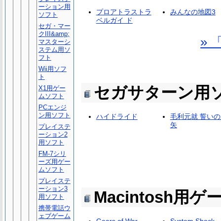
ーション用
プロアトラストラ
みんなの地図3
ソフト
ベルガイ ド
セガ・マー
クIII&amp;
»
マスターシ
ステム用ソ
フト
Wii用ソフ
ト
セガサターン用
X1用ゲー
ムソフト
PCエンジ
ン用ソフト
ハイドライド
毛利元就 誓いの
矢
プレイステ
ーション2
用ソフト
FM-7シリ
ーズ用ゲー
ムソフト
プレイステ
ーション3
Macintosh用
用ソフト
携帯電話ウ
ェブゲーム