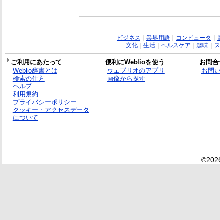
ビジネス
｜
業界用語
｜
コンピュータ
｜
文化
｜
生活
｜
ヘルスケア
｜
趣味
｜
ス
ご利用にあたって
便利にWeblioを使う
お問合
Weblio辞書とは
ウェブリオのアプリ
お問
検索の仕方
画像から探す
ヘルプ
利用規約
プライバシーポリシー
クッキー・アクセスデータ
について
©2026