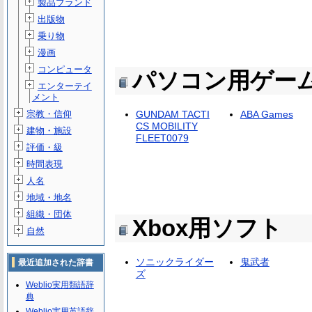
製品ブランド
出版物
乗り物
漫画
コンピュータ
パソコン用ゲー
エンターテイ
メント
宗教・信仰
GUNDAM TACTI
ABA Games
CS MOBILITY
建物・施設
FLEET0079
評価・級
時間表現
人名
地域・地名
組織・団体
Xbox用ソフト
自然
ソニックライダー
鬼武者
最近追加された辞書
ズ
Weblio実用類語辞
典
Weblio実用英語辞