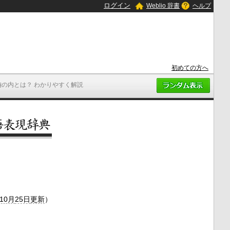
ログイン
Weblio 辞書
ヘルプ
初めての方へ
胸の内とは？ わかりやすく解説
年10月
25日
更新
）