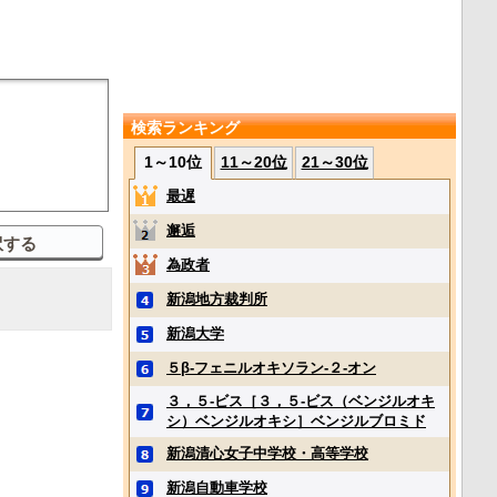
検索ランキング
1～10位
11～20位
21～30位
最遅
邂逅
為政者
新潟地方裁判所
新潟大学
５β‐フェニルオキソラン‐２‐オン
３，５‐ビス［３，５‐ビス（ベンジルオキ
シ）ベンジルオキシ］ベンジルブロミド
新潟清心女子中学校・高等学校
新潟自動車学校