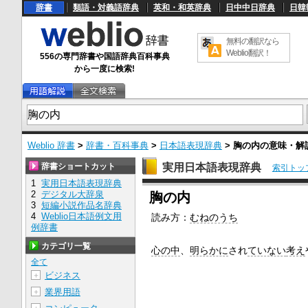
辞書
類語・対義語辞典
英和・和英辞典
日中中日辞典
日韓
無料の翻訳なら
Weblio翻訳！
556の専門辞書や国語辞典百科事典
から一度に検索!
Weblio 辞書
>
辞書・百科事典
>
日本語表現辞典
>
胸の内
の意味・解
辞書ショートカット
実用日本語表現辞典
索引トッ
1
実用日本語表現辞典
U
2
デジタル大辞泉
胸の内
n
3
短編小説作品名辞典
m
4
Weblio日本語例文用
読み方：
むねのうち
u
例辞書
t
e
カテゴリ一覧
心の中
、
明らかに
され
ていない
考え
全て
ビジネス
＋
業界用語
＋