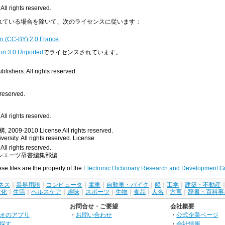
All rights reserved.
明示されている場合を除いて、次のライセンスに従います：
n (CC-BY) 2.0 France.
on 3.0 Unported
でライセンスされています。
ishers. All rights reserved.
 reserved.
ll rights reserved.
, 2009-2010
License
All rights reserved.
rsity. All rights reserved.
License
All rights reserved.
シエーツ辞書編集部編
ese files are the property of the
Electronic Dictionary Research and Development G
ネス
｜
業界用語
｜
コンピュータ
｜
電車
｜
自動車・バイク
｜
船
｜
工学
｜
建築・不動産
文化
｜
生活
｜
ヘルスケア
｜
趣味
｜
スポーツ
｜
生物
｜
食品
｜
人名
｜
方言
｜
辞書・百科事
お問合せ・ご要望
会社概要
オのアプリ
・
お問い合わせ
・
公式企業ページ
探す
・
会社情報