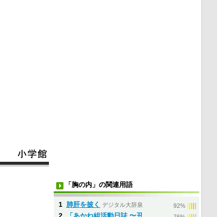
「胸の内」の関連用語
1
肺肝を披く
デジタル大辞泉
|
|
|
|
|
92%
2
「あかね組活動日誌 〜丑
|
|
|
|
|