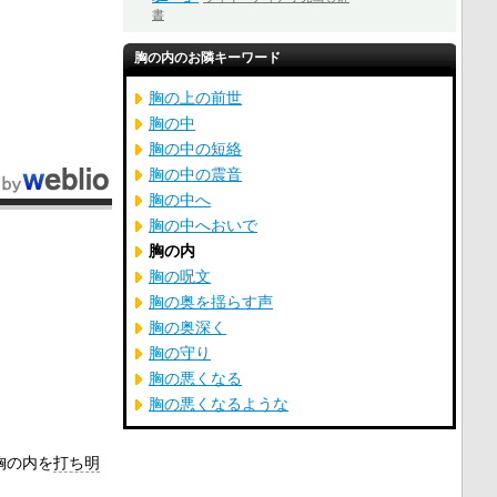
書
胸の内のお隣キーワード
胸の上の前世
胸の中
胸の中の短絡
胸の中の震音
胸の中へ
胸の中へおいで
胸の内
胸の呪文
胸の奥を揺らす声
胸の奥深く
胸の守り
胸の悪くなる
胸の悪くなるような
胸の内を
打ち明