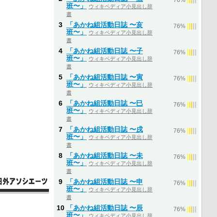
76%
班〜」
ウィキペディア小見出し辞
書
3
「あかね組活動日誌 〜亥
|
|
|
|
|
76%
班〜」
ウィキペディア小見出し辞
書
4
「あかね組活動日誌 〜子
|
|
|
|
|
76%
班〜」
ウィキペディア小見出し辞
書
5
「あかね組活動日誌 〜寅
|
|
|
|
|
76%
班〜」
ウィキペディア小見出し辞
書
6
「あかね組活動日誌 〜巳
|
|
|
|
|
76%
班〜」
ウィキペディア小見出し辞
書
7
「あかね組活動日誌 〜戌
|
|
|
|
|
76%
班〜」
ウィキペディア小見出し辞
書
8
「あかね組活動日誌 〜未
|
|
|
|
|
76%
班〜」
ウィキペディア小見出し辞
書
9
「あかね組活動日誌 〜申
|
|
|
|
|
76%
班〜」
ウィキペディア小見出し辞
書
10
「あかね組活動日誌 〜辰
|
|
|
|
|
76%
班〜」
ウィキペディア小見出し辞