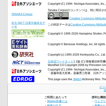
Copyright (C) 1994- Nichigai Associates, Inc., 
Tanaka Corpusのコンテンツは、特に
TANAKA Corpus
Creative Commons Attributio
京大-NICT 日英中基本文デ
この対訳データは
Creative Commons Attributi
ータ
Copyright © 1995-2026 Hamajima Shoten, Publ
Copyright © Benesse Holdings, Inc. All rights
Copyright (c) 1995-2026 Kenkyusha Co., Ltd. A
日本語ワードネット
1.1版 (C) 情報通信研究機構
WordNet 3.0 Copyright 2006 by Princeton Unive
Copyright (C) 1994- Nichigai Associates, Inc., 
「斎藤和英大辞典」斎藤秀三郎著、日外アソ
This page uses the
JMdict
dictionary files. Th
ビジ
ご利用にあたって
便利な機能
・
Weblio辞書とは
・
ウェブリ
・
検索の仕方
・
画像から