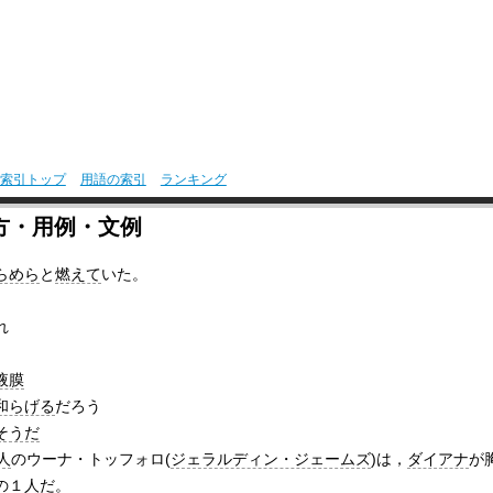
索引トップ
用語の索引
ランキング
方・用例・文例
らめら
と
燃えて
いた。
れ
液膜
和らげる
だろう
そうだ
人
のウーナ・トッフォロ(
ジェラルディン・ジェームズ
)は，
ダイアナ
が
の
１人
だ。