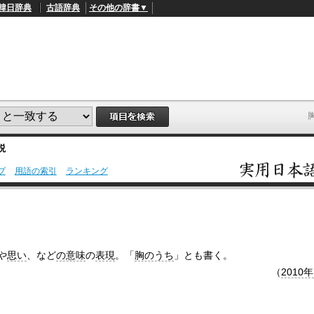
韓日辞典
古語辞典
その他の辞書▼
説
プ
用語の索引
ランキング
L
/
o
a
d
e
d
:
や
思い
、など
の意味
の
表現
。「
胸のうち
」とも書く。
4
9
（
2010
.
4
5
%