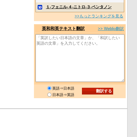
１‐フェニル‐４‐ニトロ‐３‐ペンタノン
>>もっとランキングを見る
英和和英テキスト翻訳
>> Weblio翻訳
英語⇒日本語
日本語⇒英語