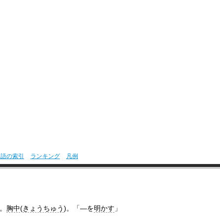
用語の索引
ランキング
凡例
。
胸中
(
きょうちゅう
)。「―を
明かす
」