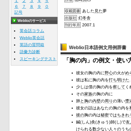
１
２
３
４
５
６
７
８
９
０
あした
見た
夢
収載図書
記号
幻冬舎
出版社
Weblioのサービス
2007.1
刊行年月
英会話コラム
Weblio英会話
英語の質問箱
Weblio日本語例文用例辞書
語彙力診断
スピーキングテスト
「胸の内」の例文・使い
彼女の胸の内に
野心
の火が
め
彼は私に胸の内を
打ち明けた
.
少しは僕の胸の内を
察して
く
その
家族
の胸の内に
肺
と胸
の
内壁
の
周り
の薄い
漿
彼女の話はあなたの胸の内を
彼の
胸の内は
秘密
で
はちきれ
鍼(しん)灸(きゅう)師(し)で
友
けられる
数少ない
人々
のうち