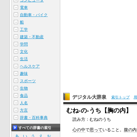
コンピュータ
＋
電車
＋
自動車・バイク
＋
船
＋
工学
＋
建築・不動産
＋
学問
＋
文化
＋
生活
＋
ヘルスケア
＋
趣味
＋
スポーツ
＋
生物
＋
食品
＋
デジタル大辞泉
索引トップ
人名
＋
むね‐の‐うち【胸の内】
方言
＋
辞書・百科事典
＋
読み方：むねのうち
すべての辞書の索引
心の中
で
思って
いること。
腹の内
あ
い
う
え
お