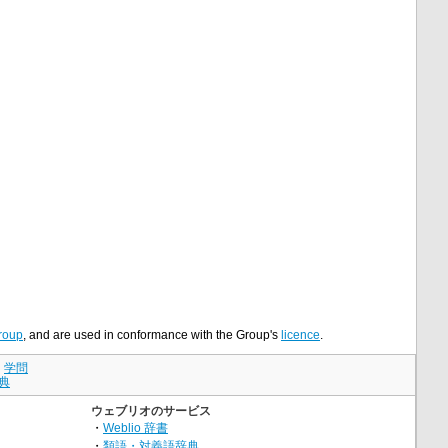
roup
, and are used in conformance with the Group's
licence
.
｜
学問
典
ウェブリオのサービス
・
Weblio 辞書
・
類語・対義語辞典