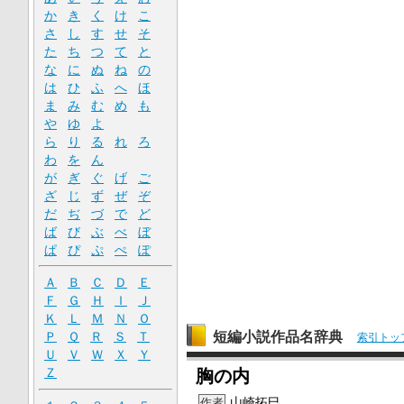
か
き
く
け
こ
さ
し
す
せ
そ
た
ち
つ
て
と
な
に
ぬ
ね
の
は
ひ
ふ
へ
ほ
ま
み
む
め
も
や
ゆ
よ
ら
り
る
れ
ろ
わ
を
ん
が
ぎ
ぐ
げ
ご
ざ
じ
ず
ぜ
ぞ
だ
ぢ
づ
で
ど
ば
び
ぶ
べ
ぼ
ぱ
ぴ
ぷ
ぺ
ぽ
Ａ
Ｂ
Ｃ
Ｄ
Ｅ
Ｆ
Ｇ
Ｈ
Ｉ
Ｊ
Ｋ
Ｌ
Ｍ
Ｎ
Ｏ
短編小説作品名辞典
Ｐ
Ｑ
Ｒ
Ｓ
Ｔ
索引トッ
Ｕ
Ｖ
Ｗ
Ｘ
Ｙ
Ｚ
胸の内
山崎拓
巳
作者