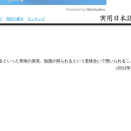
Powered by 
GliaStudios
プ
用語の索引
ランキング
M
u
t
e
るといった意
味の表現
。
知識
が
得られる
という
意味合い
で
用いられる
こ
（
2012