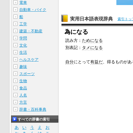
電車
＋
自動車・バイク
＋
船
＋
実用日本語表現辞典
索引トッ
工学
＋
為になる
建築・不動産
＋
学問
＋
読み方：
ためになる
文化
＋
別表記：
タメになる
生活
＋
ヘルスケア
＋
自分
にとって
有益だ
、得るものがあ
趣味
＋
スポーツ
＋
生物
＋
食品
＋
人名
＋
方言
＋
辞書・百科事典
＋
すべての辞書の索引
あ
い
う
え
お