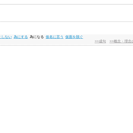
としない
為にする
為になる
仮名に言う
仮面を脱ぐ
>>成句
>>概念・理念