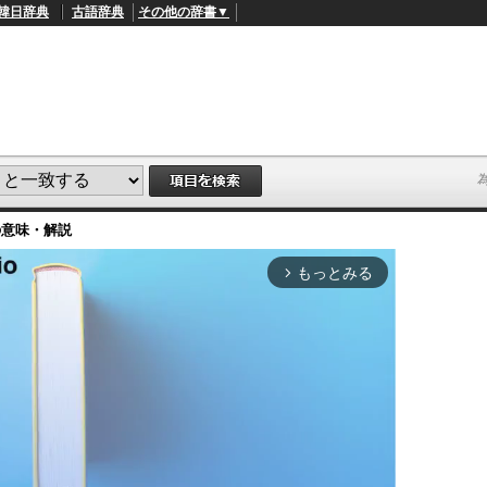
韓日辞典
古語辞典
その他の辞書▼
の意味・解説
もっとみる
arrow_forward_ios