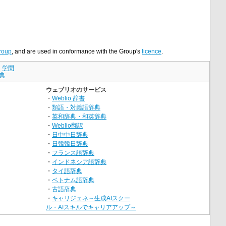
roup
, and are used in conformance with the Group's
licence
.
｜
学問
典
ウェブリオのサービス
・
Weblio 辞書
・
類語・対義語辞典
・
英和辞典・和英辞典
・
Weblio翻訳
・
日中中日辞典
・
日韓韓日辞典
・
フランス語辞典
・
インドネシア語辞典
・
タイ語辞典
・
ベトナム語辞典
・
古語辞典
・
キャリジェネ～生成AIスクー
ル・AIスキルでキャリアアップ～