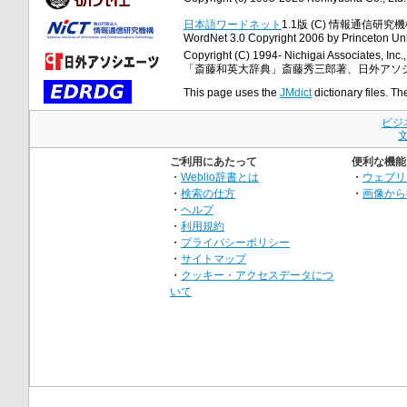
日本語ワードネット
1.1版 (C) 情報通信研究機構
WordNet 3.0 Copyright 2006 by Princeton Unive
Copyright (C) 1994- Nichigai Associates, Inc., 
「斎藤和英大辞典」斎藤秀三郎著、日外アソ
This page uses the
JMdict
dictionary files. Th
ビジ
ご利用にあたって
便利な機能
・
Weblio辞書とは
・
ウェブリ
・
検索の仕方
・
画像から
・
ヘルプ
・
利用規約
・
プライバシーポリシー
・
サイトマップ
・
クッキー・アクセスデータにつ
いて