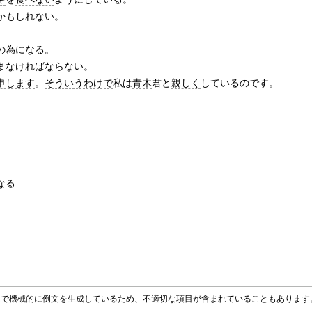
かも
しれない
。
の為になる。
まなけれ
ば
ならない
。
申します
。
そういうわけで
私は
青木
君と
親しく
しているのです。
なる
グラムで機械的に例文を生成しているため、不適切な項目が含まれていることもありま