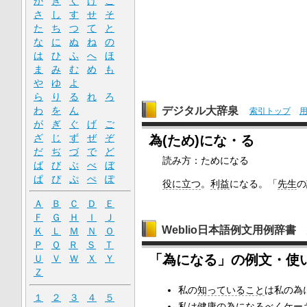
か
き
く
け
こ
さ
し
す
せ
そ
た
ち
つ
て
と
な
に
ぬ
ね
の
は
ひ
ふ
へ
ほ
ま
み
む
め
も
や
ゆ
よ
ら
り
る
れ
ろ
わ
を
ん
デジタル大辞泉
索引トップ
が
ぎ
ぐ
げ
ご
ざ
じ
ず
ぜ
ぞ
為(ため)にな・る
だ
ぢ
づ
で
ど
読み方：ためになる
ば
び
ぶ
べ
ぼ
ぱ
ぴ
ぷ
ぺ
ぽ
役に立つ
。
利益
になる。「
先生
の
Ａ
Ｂ
Ｃ
Ｄ
Ｅ
Ｆ
Ｇ
Ｈ
Ｉ
Ｊ
Weblio日本語例文用例辞書
Ｋ
Ｌ
Ｍ
Ｎ
Ｏ
Ｐ
Ｑ
Ｒ
Ｓ
Ｔ
「為になる」の例文・使
Ｕ
Ｖ
Ｗ
Ｘ
Ｙ
Ｚ
私の
知っていること
は私の為
１
２
３
４
５
私は健康の為になるべく
ケー