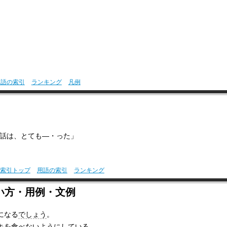
用語の索引
ランキング
凡例
話は、とても―・った」
索引トップ
用語の索引
ランキング
い方・用例・文例
になる
でしょう
。
キ
を
食べない
ようにしている。