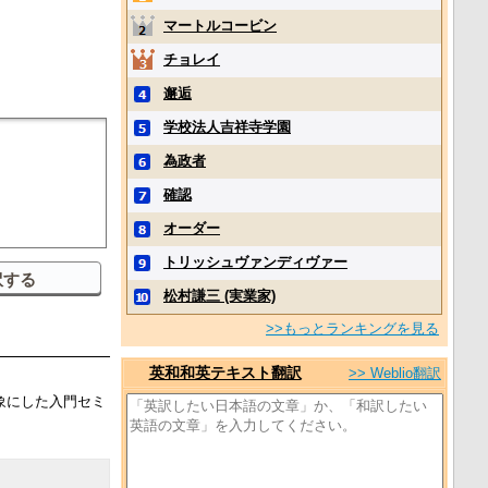
マートルコービン
チョレイ
邂逅
学校法人吉祥寺学園
為政者
確認
オーダー
トリッシュヴァンディヴァー
松村謙三 (実業家)
>>もっとランキングを見る
英和和英テキスト翻訳
>> Weblio翻訳
象にした入門セミ