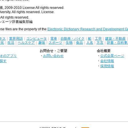
, 2009-2010
License
All rights reserved.
rsity. All rights reserved.
License
All rights reserved.
シエーツ辞書編集部編
ese files are the property of the
Electronic Dictionary Research and Development G
ネス
｜
業界用語
｜
コンピュータ
｜
電車
｜
自動車・バイク
｜
船
｜
工学
｜
建築・不動産
文化
｜
生活
｜
ヘルスケア
｜
趣味
｜
スポーツ
｜
生物
｜
食品
｜
人名
｜
方言
｜
辞書・百科事
お問合せ・ご要望
会社概要
オのアプリ
・
お問い合わせ
・
公式企業ページ
探す
・
会社情報
・
採用情報