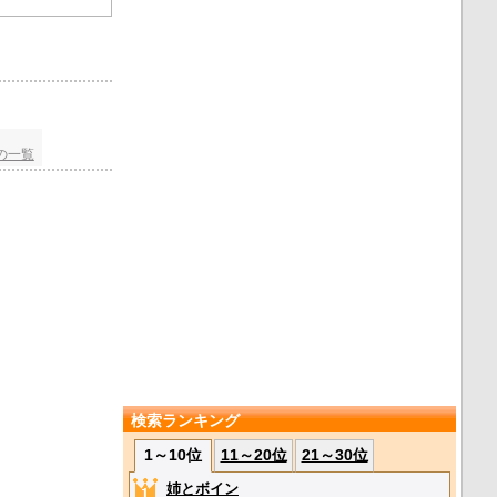
の一覧
検索ランキング
1～10位
11～20位
21～30位
姉とボイン