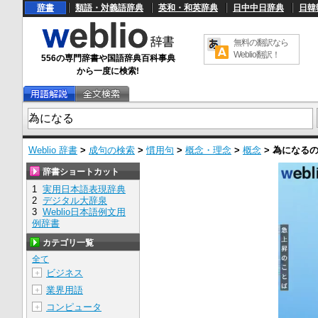
辞書
類語・対義語辞典
英和・和英辞典
日中中日辞典
日韓
無料の翻訳なら
Weblio翻訳！
556の専門辞書や国語辞典百科事典
から一度に検索!
Weblio 辞書
>
成句の検索
>
慣用句
>
概念・理念
>
概念
>
為になる
辞書ショートカット
1
実用日本語表現辞典
2
デジタル大辞泉
3
Weblio日本語例文用
例辞書
カテゴリ一覧
全て
ビジネス
＋
業界用語
＋
コンピュータ
＋