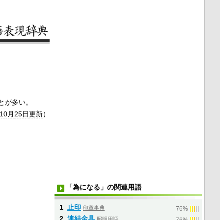
とが多い。
年10月
25日
更新
）
「為になる」の関連用語
1
止印
印章事典
|
|
|
|
|
76%
2
連結金具
照明用語
|
|
|
|
|