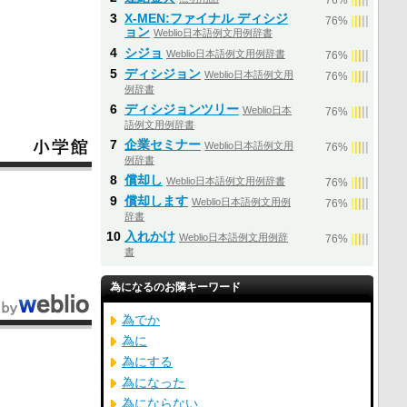
76%
3
X-MEN:ファイナル ディシジ
|
|
|
|
|
76%
ョン
Weblio日本語例文用例辞書
4
シジョ
Weblio日本語例文用例辞書
|
|
|
|
|
76%
5
ディシジョン
Weblio日本語例文用
|
|
|
|
|
76%
例辞書
6
ディシジョンツリー
Weblio日本
|
|
|
|
|
76%
語例文用例辞書
7
企業セミナー
Weblio日本語例文用
|
|
|
|
|
76%
例辞書
8
償却し
Weblio日本語例文用例辞書
|
|
|
|
|
76%
9
償却します
Weblio日本語例文用例
|
|
|
|
|
76%
辞書
10
入れかけ
Weblio日本語例文用例辞
|
|
|
|
|
76%
書
為になるのお隣キーワード
為でか
為に
為にする
為になった
為にならない