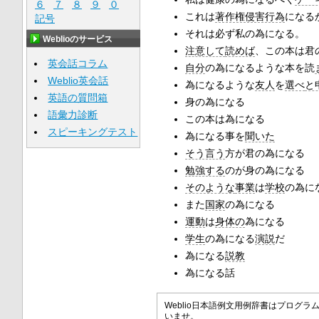
６
７
８
９
０
これは
著作権侵害行為
になる
記号
それは必ず私の為になる。
Weblioのサービス
注意して
読めば
、この本は君
英会話コラム
自分
の為になるような本を読
Weblio英会話
為になるような
友人
を
選べ
と
英語の質問箱
身の為になる
語彙力診断
この本は為になる
スピーキングテスト
為になる事を
聞いた
そう言う
方が君の為になる
勉強する
のが身の為になる
そのような
事業
は
学校
の為に
また
国家
の為になる
運動
は
身体の
為になる
学生
の為になる
演説
だ
為になる
説教
為になる話
Weblio日本語例文用例辞書はプロ
いませ。