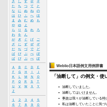
さ
し
す
せ
そ
た
ち
つ
て
と
な
に
ぬ
ね
の
は
ひ
ふ
へ
ほ
ま
み
む
め
も
や
ゆ
よ
ら
り
る
れ
ろ
わ
を
ん
が
ぎ
ぐ
げ
ご
ざ
じ
ず
ぜ
ぞ
だ
ぢ
づ
で
ど
ば
び
ぶ
べ
ぼ
ぱ
ぴ
ぷ
ぺ
ぽ
Weblio日本語例文用例辞書
Ａ
Ｂ
Ｃ
Ｄ
Ｅ
Ｆ
Ｇ
Ｈ
Ｉ
Ｊ
「油断して」の例文・使
Ｋ
Ｌ
Ｍ
Ｎ
Ｏ
Ｐ
Ｑ
Ｒ
Ｓ
Ｔ
Ｕ
Ｖ
Ｗ
Ｘ
Ｙ
油断して
いました
。
Ｚ
油断しては
いけません
。
事故
は我々が油断している
時
１
２
３
４
５
私は油断していたことに気づ
６
７
８
９
０