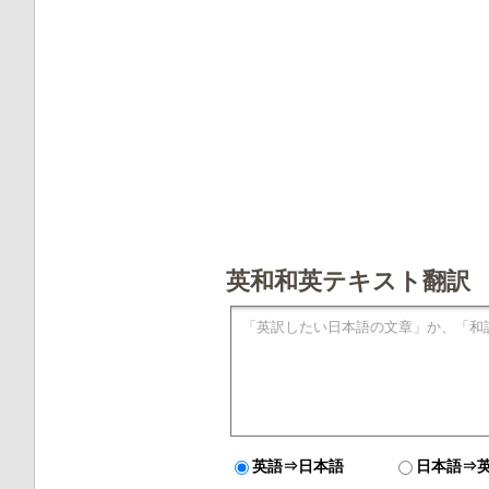
英和和英テキスト翻訳
英語⇒日本語
日本語⇒