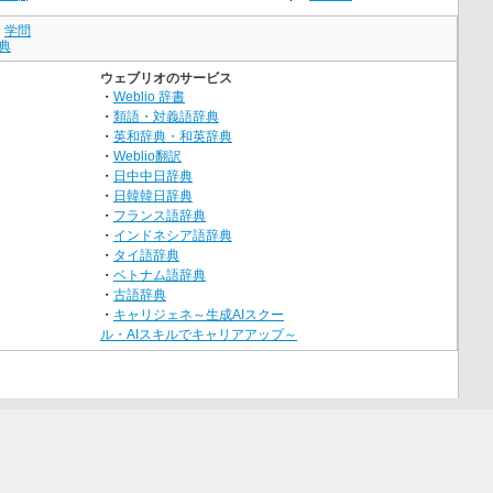
｜
学問
典
ウェブリオのサービス
・
Weblio 辞書
・
類語・対義語辞典
・
英和辞典・和英辞典
・
Weblio翻訳
・
日中中日辞典
・
日韓韓日辞典
・
フランス語辞典
・
インドネシア語辞典
・
タイ語辞典
・
ベトナム語辞典
・
古語辞典
・
キャリジェネ～生成AIスクー
ル・AIスキルでキャリアアップ～