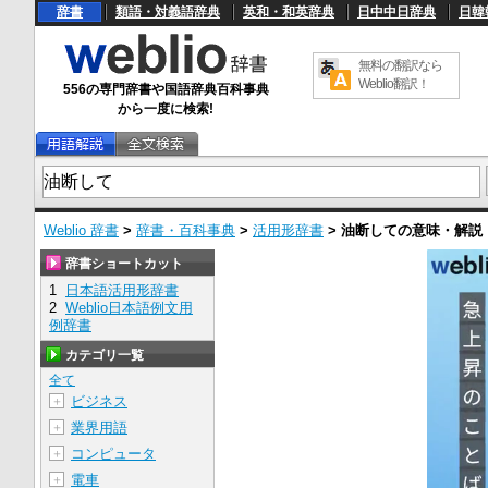
辞書
類語・対義語辞典
英和・和英辞典
日中中日辞典
日韓
無料の翻訳なら
Weblio翻訳！
556の専門辞書や国語辞典百科事典
から一度に検索!
Weblio 辞書
>
辞書・百科事典
>
活用形辞書
>
油断して
の意味・解説
辞書ショートカット
1
日本語活用形辞書
2
Weblio日本語例文用
例辞書
カテゴリ一覧
全て
ビジネス
＋
業界用語
＋
コンピュータ
＋
電車
＋