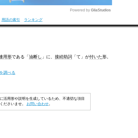
Powered by 
GliaStudios
用語の索引
ランキング
M
u
t
e
連用形
である「
油断し
」に、
接続助詞
「て」が
付いた
形。
味を調べる
に活用形や説明を生成しているため、不適切な項目
承くださいませ。
お問い合わせ
。