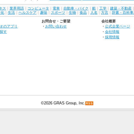
ネス
｜
業界用語
｜
コンピュータ
｜
電車
｜
自動車・バイク
｜
船
｜
工学
｜
建築・不動産
文化
｜
生活
｜
ヘルスケア
｜
趣味
｜
スポーツ
｜
生物
｜
食品
｜
人名
｜
方言
｜
辞書・百科事
お問合せ・ご要望
会社概要
オのアプリ
・
お問い合わせ
・
公式企業ページ
探す
・
会社情報
・
採用情報
©2026 GRAS Group, Inc.
RSS