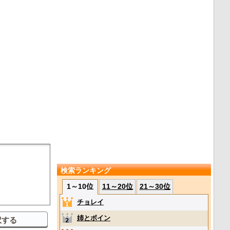
検索ランキング
1～10位
11～20位
21～30位
チョレイ
姉とボイン