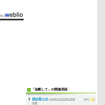
「油断して」の関連用語
1
掠め取られ
Weblio日本語例文用例
|
|
|
|
|
96%
辞書