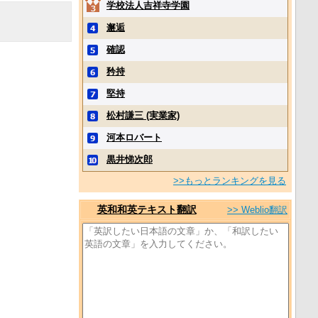
学校法人吉祥寺学園
邂逅
確認
矜持
堅持
松村謙三 (実業家)
河本ロバート
黒井悌次郎
>>もっとランキングを見る
英和和英テキスト翻訳
>> Weblio翻訳