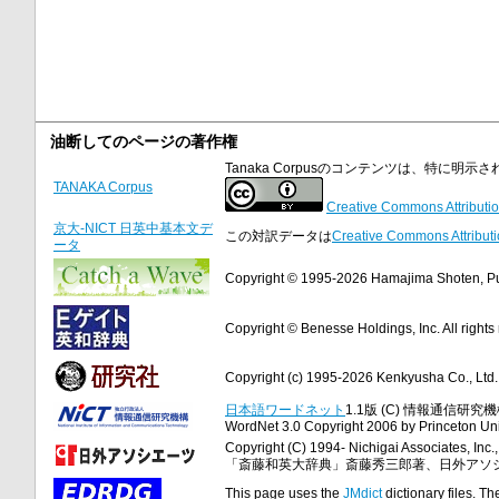
油断してのページの著作権
Tanaka Corpusのコンテンツは、特に
TANAKA Corpus
Creative Commons Attributio
京大-NICT 日英中基本文デ
この対訳データは
Creative Commons Attributi
ータ
Copyright © 1995-2026 Hamajima Shoten, Publ
Copyright © Benesse Holdings, Inc. All rights
Copyright (c) 1995-2026 Kenkyusha Co., Ltd. A
日本語ワードネット
1.1版 (C) 情報通信研究機構
WordNet 3.0 Copyright 2006 by Princeton Unive
Copyright (C) 1994- Nichigai Associates, Inc., 
「斎藤和英大辞典」斎藤秀三郎著、日外アソ
This page uses the
JMdict
dictionary files. Th