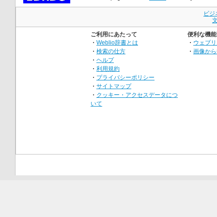
ビジ
ご利用にあたって
便利な機能
・
Weblio辞書とは
・
ウェブリ
・
検索の仕方
・
画像から
・
ヘルプ
・
利用規約
・
プライバシーポリシー
・
サイトマップ
・
クッキー・アクセスデータにつ
いて