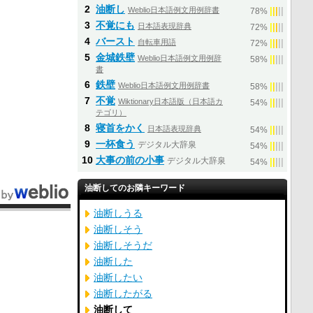
2
油断し
Weblio日本語例文用例辞書
|
|
|
|
|
78%
3
不覚にも
日本語表現辞典
|
|
|
|
|
72%
4
バースト
自転車用語
|
|
|
|
|
72%
5
金城鉄壁
Weblio日本語例文用例辞
|
|
|
|
|
58%
書
6
鉄壁
Weblio日本語例文用例辞書
|
|
|
|
|
58%
7
不覚
Wiktionary日本語版（日本語カ
|
|
|
|
|
54%
テゴリ）
8
寝首をかく
日本語表現辞典
|
|
|
|
|
54%
9
一杯食う
デジタル大辞泉
|
|
|
|
|
54%
10
大事の前の小事
デジタル大辞泉
|
|
|
|
|
54%
油断してのお隣キーワード
油断しうる
油断しそう
油断しそうだ
油断した
油断したい
油断したがる
油断して