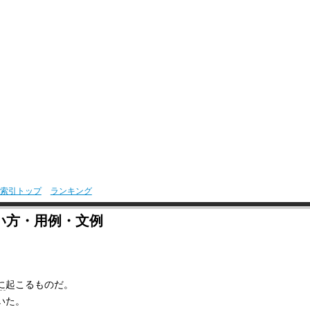
索引トップ
ランキング
い方・用例・文例
に
起こるものだ。
いた。