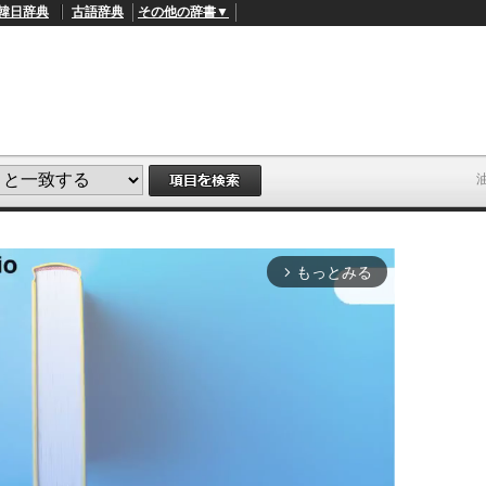
韓日辞典
古語辞典
その他の辞書▼
もっとみる
arrow_forward_ios