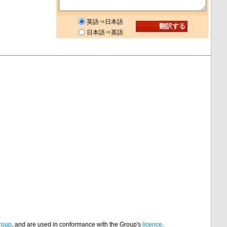
英語⇒日本語
日本語⇒英語
roup
, and are used in conformance with the Group's
licence
.