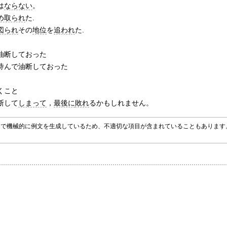
は
ならない
。
め取られ
た.
図られ
その
地位
を
追われ
た.
油断しておった
恃んで油断しておった
くこと
断して
しまって
，
最後に
敗れ
るかもしれません。
グラムで機械的に例文を生成しているため、不適切な項目が含まれていることもありま