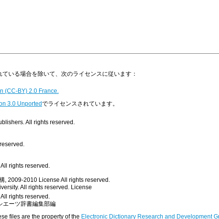
明示されている場合を除いて、次のライセンスに従います：
n (CC-BY) 2.0 France.
on 3.0 Unported
でライセンスされています。
ishers. All rights reserved.
 reserved.
ll rights reserved.
, 2009-2010
License
All rights reserved.
rsity. All rights reserved.
License
All rights reserved.
シエーツ辞書編集部編
ese files are the property of the
Electronic Dictionary Research and Development G