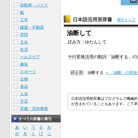
自動車・バイク
＋
船
＋
日本語活用形辞書
工学
索引トップ
＋
建築・不動産
＋
油断して
学問
＋
読み方：ゆだんして
文化
＋
生活
＋
サ行変格活用
の
動詞
「
油断する
」の
ヘルスケア
＋
趣味
＋
スポーツ
＋
終止形
油断する
» 「油断」の意
生物
＋
食品
＋
人名
＋
日本語活用形辞書はプログラムで機械的
方言
＋
が含まれていることもあります。ご了
辞書・百科事典
＋
すべての辞書の索引
あ
い
う
え
お
か
き
く
け
こ