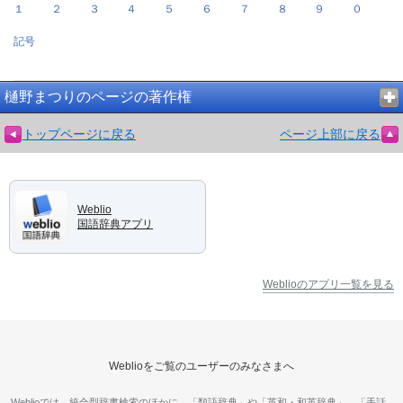
１
２
３
４
５
６
７
８
９
０
記号
樋野まつりのページの著作権
トップページに戻る
ページ上部に戻る
Weblio
国語辞典アプリ
Weblioのアプリ一覧を見る
Weblioをご覧のユーザーのみなさまへ
Weblioでは、統合型辞書検索のほかに、「類語辞典」や「英和・和英辞典」、「手話