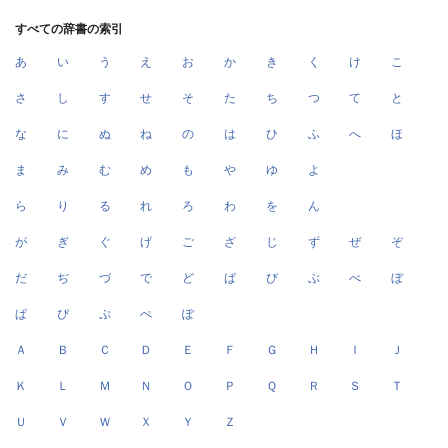
すべての辞書の索引
あ
い
う
え
お
か
き
く
け
こ
さ
し
す
せ
そ
た
ち
つ
て
と
な
に
ぬ
ね
の
は
ひ
ふ
へ
ほ
ま
み
む
め
も
や
ゆ
よ
ら
り
る
れ
ろ
わ
を
ん
が
ぎ
ぐ
げ
ご
ざ
じ
ず
ぜ
ぞ
だ
ぢ
づ
で
ど
ば
び
ぶ
べ
ぼ
ぱ
ぴ
ぷ
ぺ
ぽ
Ａ
Ｂ
Ｃ
Ｄ
Ｅ
Ｆ
Ｇ
Ｈ
Ｉ
Ｊ
Ｋ
Ｌ
Ｍ
Ｎ
Ｏ
Ｐ
Ｑ
Ｒ
Ｓ
Ｔ
Ｕ
Ｖ
Ｗ
Ｘ
Ｙ
Ｚ