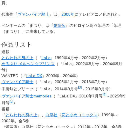
賞。
代表作『
ヴァンパイア騎士
』は、
2008年
にテレビアニメ化された。
ペンネームの「まつり」は『
創竜伝
』のヒロイン鳥羽茉理の「茉理
（まつり）」に由来している。
作品リスト
連載
とらわれの身の上
（『
LaLa
』1999年4月号 - 2002年2月号）
めるぷり メルヘン☆プリンス
（『LaLa』2002年8月号 - 2004年9月
号）
WANTED（『
LaLa DX
』2003年 - 2004年）
ヴァンパイア騎士
（『LaLa』2005年1月号 - 2013年7月号）
[
3
]
手裏剣とプリーツ（『LaLa』2014年9月号
- 2015年9月号）
[
4
]
ヴァンパイア騎士memories
（『LaLa DX』2016年7月号
- 2025年9
[
5
]
月号
）
書籍
『
とらわれの身の上
』、
白泉社
〈
花とゆめコミックス
〉1999年 -
2002年、全5巻
（愛蔵版）白泉社〈花とゆめコミックス〉2012年 - 2013年、全3巻