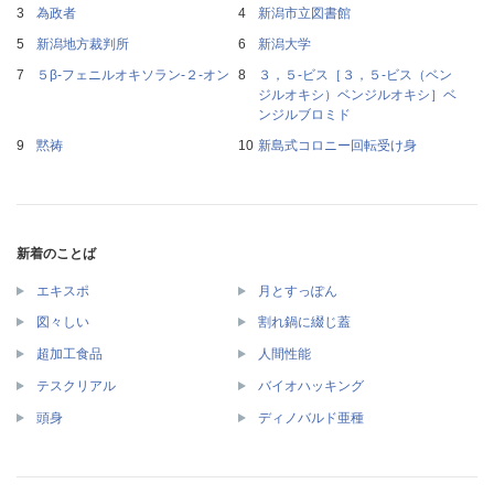
為政者
新潟市立図書館
新潟地方裁判所
新潟大学
５β‐フェニルオキソラン‐２‐オン
３，５‐ビス［３，５‐ビス（ベン
ジルオキシ）ベンジルオキシ］ベ
ンジルブロミド
黙祷
新島式コロニー回転受け身
新着のことば
エキスポ
月とすっぽん
図々しい
割れ鍋に綴じ蓋
超加工食品
人間性能
テスクリアル
バイオハッキング
頭身
ディノバルド亜種