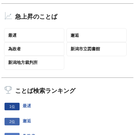
急上昇のことば
最遅
邂逅
為政者
新潟市立図書館
新潟地方裁判所
ことば検索ランキング
最遅
1位
邂逅
2位