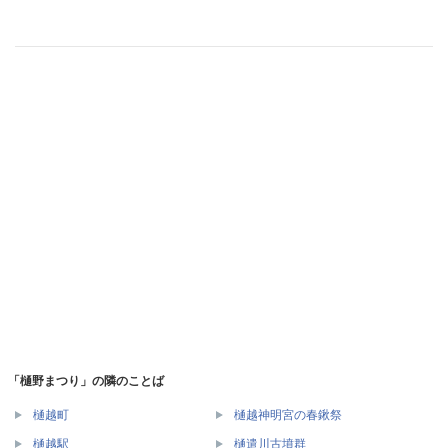
「樋野まつり」の隣のことば
樋越町
樋越神明宮の春鍬祭
樋越駅
樋遣川古墳群