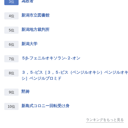
為政者
3位
新潟市立図書館
4位
新潟地方裁判所
5位
新潟大学
6位
５β‐フェニルオキソラン‐２‐オン
7位
３，５‐ビス［３，５‐ビス（ベンジルオキシ）ベンジルオ
8位
シ］ベンジルブロミド
黙祷
9位
新島式コロニー回転受け身
10位
ランキングをもっと見る