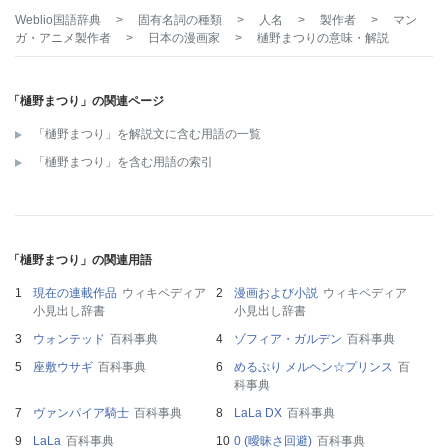
Weblio国語辞典
>
固有名詞の種類
>
人名
>
製作者
>
マン
ガ・アニメ製作者
>
日本の漫画家
>
樋野まつり
の意味・解説
「樋野まつり」の関連ページ
「樋野まつり」を解説文に含む用語の一覧
「樋野まつり」を含む用語の索引
「樋野まつり」の関連用語
現在の連載作品
ウィキペディア
漫画および小説
ウィキペディア
小見出し辞書
小見出し辞書
ウォンテッド
百科事典
ゾフィア・ガルデン
百科事典
座敷ウサギ
百科事典
めるぷり メルヘン☆プリンス
百
科事典
ヴァンパイア騎士
百科事典
LaLa DX
百科事典
LaLa
百科事典
0 (曖昧さ回避)
百科事典