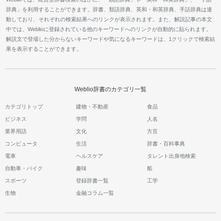
辞典」を利用することができます。辞書、類語辞典、英和・和英辞典、手話辞典は連
動しており、それぞれの検索結果へのリンクが表示されます。また、解説記事の本文
中では、Weblioに登録されている他のキーワードへのリンクが自動的に貼られます。
解説文で登場した分からないキーワードや気になるキーワードは、1クリックで検索結
果を表示することができます。
Weblio辞書のカテゴリ一覧
カテゴリトップ
建物・不動産
食品
ビジネス
学問
人名
業界用語
文化
方言
コンピュータ
生活
辞書・百科事典
電車
ヘルスケア
タレント出身地検索
自動車・バイク
趣味
船
スポーツ
登録辞書一覧
工学
生物
金融コラム一覧