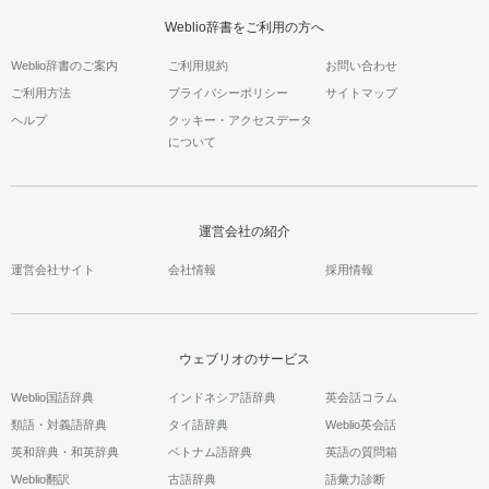
Weblio辞書をご利用の方へ
Weblio辞書のご案内
ご利用規約
お問い合わせ
ご利用方法
プライバシーポリシー
サイトマップ
ヘルプ
クッキー・アクセスデータ
について
運営会社の紹介
運営会社サイト
会社情報
採用情報
ウェブリオのサービス
Weblio国語辞典
インドネシア語辞典
英会話コラム
類語・対義語辞典
タイ語辞典
Weblio英会話
英和辞典・和英辞典
ベトナム語辞典
英語の質問箱
Weblio翻訳
古語辞典
語彙力診断