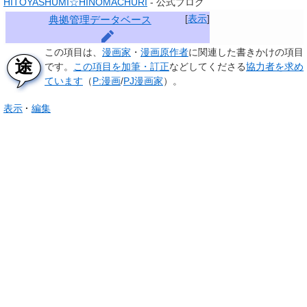
HITOYASHUMI☆HINOMACHURI
- 公式ブログ
[
表示
]
典拠管理データベース
この項目は、
漫画家
・
漫画原作者
に関連した
書きかけの項目
です。
この項目を加筆・訂正
などしてくださる
協力者を求め
ています
（
P:漫画
/
PJ漫画家
）。
表示
編集