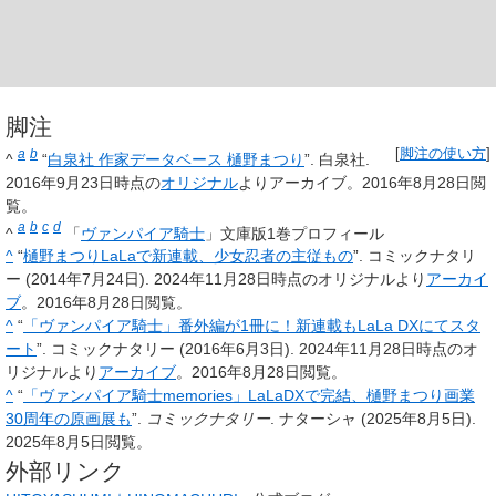
脚注
a
b
[
脚注の使い方
]
^
“
白泉社 作家データベース 樋野まつり
”. 白泉社.
2016年9月23日時点の
オリジナル
よりアーカイブ。2016年8月28日閲
覧。
a
b
c
d
^
「
ヴァンパイア騎士
」文庫版1巻プロフィール
^
“
樋野まつりLaLaで新連載、少女忍者の主従もの
”. コミックナタリ
ー (2014年7月24日). 2024年11月28日時点のオリジナルより
アーカイ
ブ
。2016年8月28日閲覧。
^
“
「ヴァンパイア騎士」番外編が1冊に！新連載もLaLa DXにてスタ
ート
”. コミックナタリー (2016年6月3日). 2024年11月28日時点のオ
リジナルより
アーカイブ
。2016年8月28日閲覧。
^
“
「ヴァンパイア騎士memories」LaLaDXで完結、樋野まつり画業
30周年の原画展も
”.
コミックナタリー
. ナターシャ (2025年8月5日).
2025年8月5日閲覧。
外部リンク