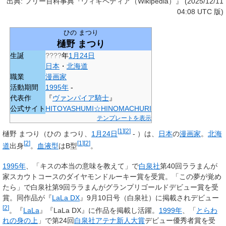
出典: フリー百科事典『ウィキペディア（Wikipedia）』 (2025/12/11
04:08 UTC 版)
ひの まつり
樋野 まつり
生誕
????
年
1月24日
日本
・
北海道
職業
漫画家
活動期間
1995年
-
代表作
『
ヴァンパイア騎士
』
公式サイト
HITOYASHUMI☆HINOMACHURI
テンプレートを表示
[
1
]
[
2
]
樋野 まつり
（ひの まつり、
1月24日
- ）は、
日本
の
漫画家
。
北海
[
2
]
[
1
]
[
2
]
道
出身
。
血液型
はB型
。
1995年
、「キスの本当の意味を教えて」で
白泉社
第40回ララまんが
家スカウトコースのダイヤモンドルーキー賞を受賞。「この夢が覚め
たら」で白泉社第9回ララまんがグランプリゴールドデビュー賞を受
賞。同作品が『
LaLa DX
』9月10日号（白泉社）に掲載されデビュー
[
2
]
。『
LaLa
』『LaLa DX』に作品を掲載し活躍。
1999年
、「
とらわ
れの身の上
」で第24回
白泉社アテナ新人大賞
デビュー優秀者賞を受