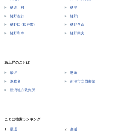
樋遣川村
樋里
樋野友行
樋野口
樋野口 (松戸市)
樋野含斎
樋野和寿
樋野興夫
急上昇のことば
最遅
邂逅
為政者
新潟市立図書館
新潟地方裁判所
ことば検索ランキング
最遅
邂逅