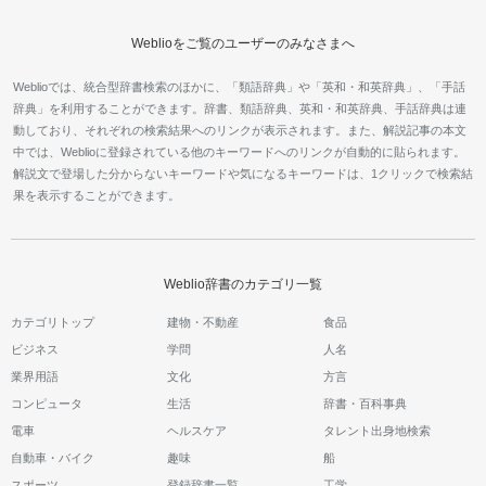
Weblioをご覧のユーザーのみなさまへ
Weblioでは、統合型辞書検索のほかに、「類語辞典」や「英和・和英辞典」、「手話
辞典」を利用することができます。辞書、類語辞典、英和・和英辞典、手話辞典は連
動しており、それぞれの検索結果へのリンクが表示されます。また、解説記事の本文
中では、Weblioに登録されている他のキーワードへのリンクが自動的に貼られます。
解説文で登場した分からないキーワードや気になるキーワードは、1クリックで検索結
果を表示することができます。
Weblio辞書のカテゴリ一覧
カテゴリトップ
建物・不動産
食品
ビジネス
学問
人名
業界用語
文化
方言
コンピュータ
生活
辞書・百科事典
電車
ヘルスケア
タレント出身地検索
自動車・バイク
趣味
船
スポーツ
登録辞書一覧
工学