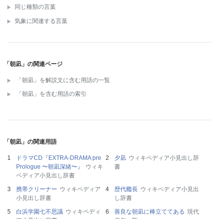
同じ種類の言葉
気象に関連する言葉
「朝凪」の関連ページ
「朝凪」を解説文に含む用語の一覧
「朝凪」を含む用語の索引
「朝凪」の関連用語
ドラマCD『EXTRA-DRAMA pre
夕凪
ウィキペディア小見出し辞
Prologue 〜朝凪深緒〜』
ウィキ
書
ペディア小見出し辞書
携帯クリーナー
ウィキペディア
歴代艦長
ウィキペディア小見出
小見出し辞書
し辞書
白浜学園七不思議
ウィキペディ
善良な朝凪に棒立ててある
現代