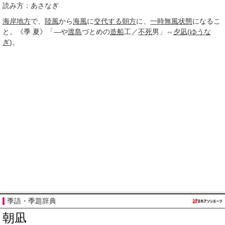
読み方：あさなぎ
海岸地方
で、
陸風
から
海風
に
交代する
朝方
に、
一時
無風状態
になるこ
と。《
季
夏》「―や
渡島
づとめの
造船
工／
不死
男」⇔
夕凪
(
ゆうな
ぎ
)。
季語・季題辞典
朝凪