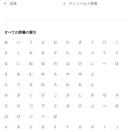
頭身
ディノバルド亜種
すべての辞書の索引
あ
い
う
え
お
か
き
く
け
こ
さ
し
す
せ
そ
た
ち
つ
て
と
な
に
ぬ
ね
の
は
ひ
ふ
へ
ほ
ま
み
む
め
も
や
ゆ
よ
ら
り
る
れ
ろ
わ
を
ん
が
ぎ
ぐ
げ
ご
ざ
じ
ず
ぜ
ぞ
だ
ぢ
づ
で
ど
ば
び
ぶ
べ
ぼ
ぱ
ぴ
ぷ
ぺ
ぽ
Ａ
Ｂ
Ｃ
Ｄ
Ｅ
Ｆ
Ｇ
Ｈ
Ｉ
Ｊ