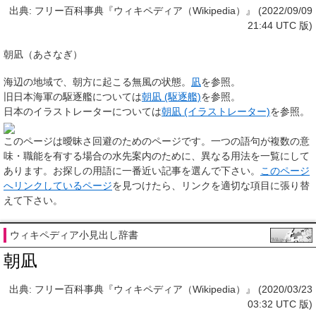
出典: フリー百科事典『ウィキペディア（Wikipedia）』 (2022/09/09
21:44 UTC 版)
朝凪（あさなぎ）
海辺の地域で、朝方に起こる無風の状態。
凪
を参照。
旧日本海軍の駆逐艦については
朝凪 (駆逐艦)
を参照。
日本のイラストレーターについては
朝凪 (イラストレーター)
を参照。
このページは
曖昧さ回避のためのページ
です。一つの語句が複数の意
味・職能を有する場合の水先案内のために、異なる用法を一覧にして
あります。お探しの用語に一番近い記事を選んで下さい。
このページ
へリンクしているページ
を見つけたら、リンクを適切な項目に張り替
えて下さい。
ウィキペディア小見出し辞書
朝凪
出典: フリー百科事典『ウィキペディア（Wikipedia）』 (2020/03/23
03:32 UTC 版)