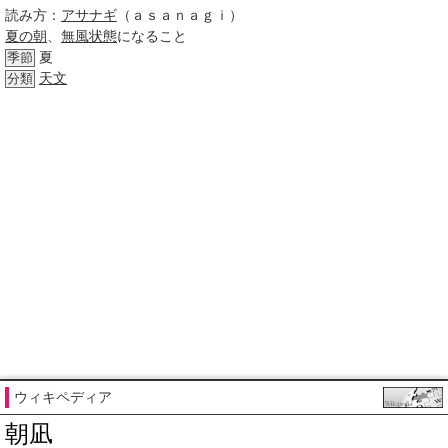
読み方：
アサナギ
（ａｓａｎａｇｉ）
夏の朝
、
無風状態
になること
夏
季節
天文
分類
ウィキペディア
朝凪