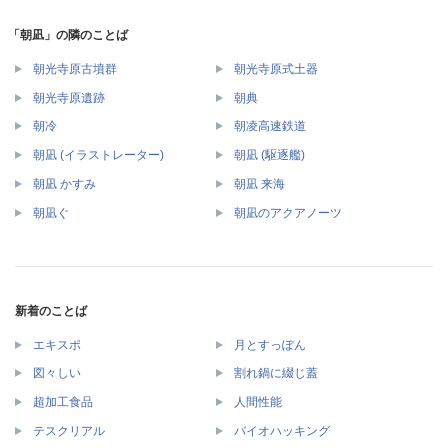
「朝凪」の隣のことば
朝光寺原古墳群
朝光寺原式土器
朝光寺原遺跡
朝典
朝冷
朝凌高速鉄道
朝凪 (イラストレーター)
朝凪 (駆逐艦)
朝凪 かすみ
朝凪 来海
朝凪ぐ
朝凪のアクアノーツ
新着のことば
エキスポ
月とすっぽん
図々しい
割れ鍋に綴じ蓋
超加工食品
人間性能
テスクリアル
バイオハッキング