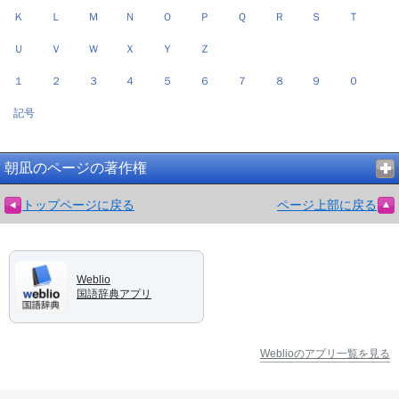
Ｋ
Ｌ
Ｍ
Ｎ
Ｏ
Ｐ
Ｑ
Ｒ
Ｓ
Ｔ
Ｕ
Ｖ
Ｗ
Ｘ
Ｙ
Ｚ
１
２
３
４
５
６
７
８
９
０
記号
朝凪のページの著作権
トップページに戻る
ページ上部に戻る
Weblio
国語辞典アプリ
Weblioのアプリ一覧を見る