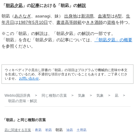
「
朝凪夕凪
」の
記事
における「朝凪」の
解説
朝凪（
あさなぎ
、asanagi、妹）
出身地
は
新潟県
、
血液型
は
A型
。
生
年月日
は
1987年
5月10日
で、
書道
高等
師範
や
きき酒師
の
資格
を持つ。
※この「朝凪」の解説は、「朝凪夕凪」の解説の一部です。
「朝凪」を含む「朝凪夕凪」の記事については、
「朝凪夕凪」の概要
を参照ください。
ウィキペディア小見出し辞書の「朝凪」の項目はプログラムで機械的に意味や本文
を生成しているため、不適切な項目が含まれていることもあります。ご了承くださ
いませ。
お問い合わせ
。
Weblio国語辞典
>
同じ種類の言葉
>
気象
>
気象
>
凪
>
朝凪
の意味・解説
「朝凪」と同じ種類の言葉
朝凪
凪に関連する言葉
夜凪
初凪
油凪
土用凪