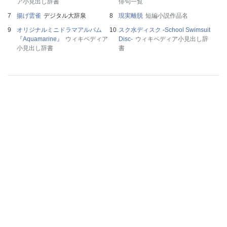
ア小見出し辞書
俳句一覧
揚げ雲雀
デジタル大辞泉
現実離脱
短編小説作品名
オリジナルミニドラマアルバム
スク水ディスク -School Swimsuit
『Aquamarine』
ウィキペディア
Disc-
ウィキペディア小見出し辞
小見出し辞書
書