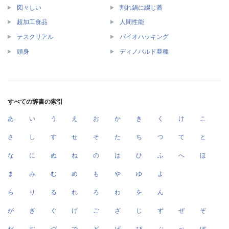
図々しい
割れ鍋に綴じ蓋
超加工食品
人間性能
テスクリアル
バイオハッキング
頭身
ディノバルド亜種
すべての辞書の索引
あ
い
う
え
お
か
き
く
け
こ
さ
し
す
せ
そ
た
ち
つ
て
と
な
に
ぬ
ね
の
は
ひ
ふ
へ
ほ
ま
み
む
め
も
や
ゆ
よ
ら
り
る
れ
ろ
わ
を
ん
が
ぎ
ぐ
げ
ご
ざ
じ
ず
ぜ
ぞ