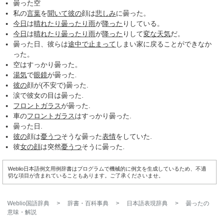
曇った空
私の
言葉
を
聞いて
彼の
顔は
悲しみ
に曇った。
今日
は
晴れたり曇ったり
雨
が
降った
りしている。
今日
は
晴れたり曇ったり
雨
が
降った
りして
変な
天気
だ。
曇った日、彼らは
途中で
止まって
しまい家に戻ることができなか
った。
空はすっかり曇った。
湯気
で
眼鏡
が曇った.
彼の
顔が(不安で)曇った.
涙で彼女の目は曇った.
フロントガラス
が曇った.
車の
フロントガラス
はすっかり曇った.
曇った日.
彼の
顔は
憂うつ
そうな曇った
表情
をしていた.
彼
女の顔
は突然
憂うつ
そうに曇った.
Weblio日本語例文用例辞書はプログラムで機械的に例文を生成しているため、不適
切な項目が含まれていることもあります。ご了承くださいませ。
Weblio国語辞典
>
辞書・百科事典
>
日本語表現辞典
>
曇った
の
意味・解説