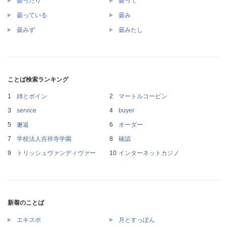
曇ったり
曇って
曇っている
曇み
曇みず
曇みたし
ことば検索ランキング
姉とボイン
マートルコービン
service
buyer
邂逅
オーダー
学校法人吉祥寺学園
確認
トリッシュヴァンディヴァー
インターネットカジノ
新着のことば
エキスポ
月とすっぽん