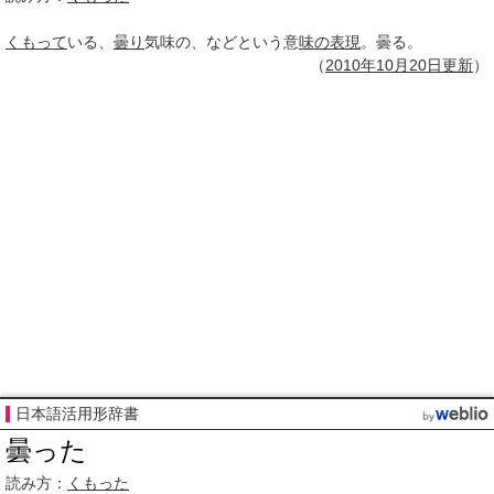
くもって
いる、
曇り
気味の、などという意
味の表現
。曇る。
（
2010年10月
20日
更新
）
日本語活用形辞書
曇った
読み方：
くもった