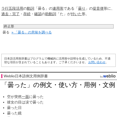
ラ行
五段活用
の
動詞
「曇る」の
連用形
である「
曇り
」の
促音便
形に、
過去・完了
・
存続
・
確認
の
助動詞
「た」が
付いた
形。
終止形
曇る
» 「曇る」の意味を調べる
日本語活用形辞書はプログラムで機械的に活用形や説明を生成しているため、不適
切な項目が含まれていることもあります。ご了承くださいませ。
お問い合わせ
。
Weblio日本語例文用例辞書
「曇った」の例文・使い方・用例・文例
空が突然
一面
に曇った
彼女の目は涙で曇った
曇った日
曇った鏡