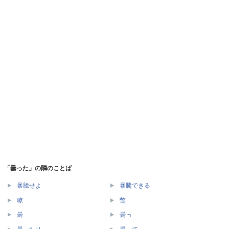
「曇った」の隣のことば
暴騰せよ
暴騰できる
暸
暼
曇
曇っ