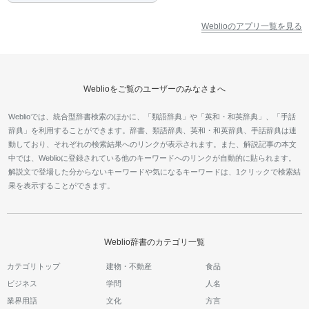
Weblioのアプリ一覧を見る
Weblioをご覧のユーザーのみなさまへ
Weblioでは、統合型辞書検索のほかに、「類語辞典」や「英和・和英辞典」、「手話
辞典」を利用することができます。辞書、類語辞典、英和・和英辞典、手話辞典は連
動しており、それぞれの検索結果へのリンクが表示されます。また、解説記事の本文
中では、Weblioに登録されている他のキーワードへのリンクが自動的に貼られます。
解説文で登場した分からないキーワードや気になるキーワードは、1クリックで検索結
果を表示することができます。
Weblio辞書のカテゴリ一覧
カテゴリトップ
建物・不動産
食品
ビジネス
学問
人名
業界用語
文化
方言