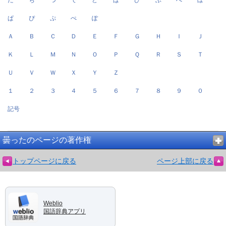
だ
ぢ
づ
で
ど
ば
び
ぶ
べ
ぼ
ぱ
ぴ
ぷ
ぺ
ぽ
Ａ
Ｂ
Ｃ
Ｄ
Ｅ
Ｆ
Ｇ
Ｈ
Ｉ
Ｊ
Ｋ
Ｌ
Ｍ
Ｎ
Ｏ
Ｐ
Ｑ
Ｒ
Ｓ
Ｔ
Ｕ
Ｖ
Ｗ
Ｘ
Ｙ
Ｚ
１
２
３
４
５
６
７
８
９
０
記号
曇ったのページの著作権
トップページに戻る
ページ上部に戻る
Weblio
国語辞典アプリ