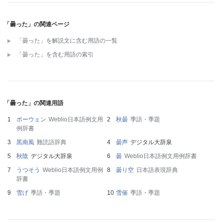
「曇った」の関連ページ
「曇った」を解説文に含む用語の一覧
「曇った」を含む用語の索引
「曇った」の関連用語
ボーウェン
Weblio日本語例文用
秋曇
季語・季題
例辞書
黒南風
難読語辞典
曇声
デジタル大辞泉
秋陰
デジタル大辞泉
曇
Weblio日本語例文用例辞書
うつそう
Weblio日本語例文用例
曇り空
日本語表現辞典
辞書
雪げ
季語・季題
雪催
季語・季題