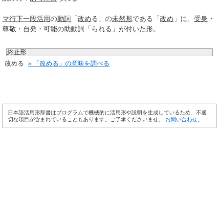
マ行
下一段活用
の
動詞
「
改め
る」の
未然形
である「
改め
」に、
受身
・
尊敬
・
自発
・
可能の助動詞
「られる」が
付いた
形。
終止形
改める
» 「改める」の意味を調べる
日本語活用形辞書はプログラムで機械的に活用形や説明を生成しているため、不適
切な項目が含まれていることもあります。ご了承くださいませ。
お問い合わせ
。