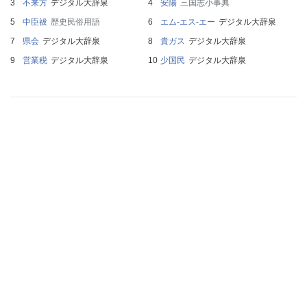
不来方
デジタル大辞泉
安陽
三国志小事典
中臣祓
歴史民俗用語
エム‐エス‐エー
デジタル大辞泉
県会
デジタル大辞泉
貴ガス
デジタル大辞泉
営業税
デジタル大辞泉
少国民
デジタル大辞泉