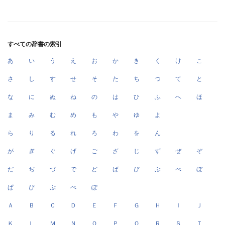
すべての辞書の索引
あ
い
う
え
お
か
き
く
け
こ
さ
し
す
せ
そ
た
ち
つ
て
と
な
に
ぬ
ね
の
は
ひ
ふ
へ
ほ
ま
み
む
め
も
や
ゆ
よ
ら
り
る
れ
ろ
わ
を
ん
が
ぎ
ぐ
げ
ご
ざ
じ
ず
ぜ
ぞ
だ
ぢ
づ
で
ど
ば
び
ぶ
べ
ぼ
ぱ
ぴ
ぷ
ぺ
ぽ
Ａ
Ｂ
Ｃ
Ｄ
Ｅ
Ｆ
Ｇ
Ｈ
Ｉ
Ｊ
Ｋ
Ｌ
Ｍ
Ｎ
Ｏ
Ｐ
Ｑ
Ｒ
Ｓ
Ｔ