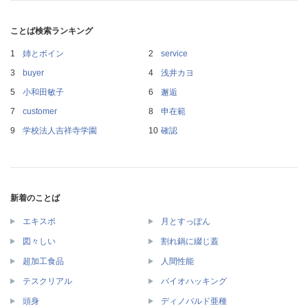
ことば検索ランキング
姉とボイン
service
buyer
浅井カヨ
小和田敏子
邂逅
customer
申在範
学校法人吉祥寺学園
確認
新着のことば
エキスポ
月とすっぽん
図々しい
割れ鍋に綴じ蓋
超加工食品
人間性能
テスクリアル
バイオハッキング
頭身
ディノバルド亜種