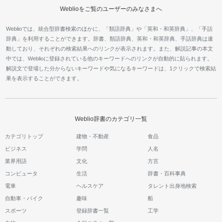
Weblioをご覧のユーザーのみなさまへ
Weblioでは、統合型辞書検索のほかに、「類語辞典」や「英和・和英辞典」、「手話
辞典」を利用することができます。辞書、類語辞典、英和・和英辞典、手話辞典は連
動しており、それぞれの検索結果へのリンクが表示されます。また、解説記事の本文
中では、Weblioに登録されている他のキーワードへのリンクが自動的に貼られます。
解説文で登場した分からないキーワードや気になるキーワードは、1クリックで検索結
果を表示することができます。
Weblio辞書のカテゴリ一覧
カテゴリトップ
建物・不動産
食品
ビジネス
学問
人名
業界用語
文化
方言
コンピュータ
生活
辞書・百科事典
電車
ヘルスケア
タレント出身地検索
自動車・バイク
趣味
船
スポーツ
登録辞書一覧
工学