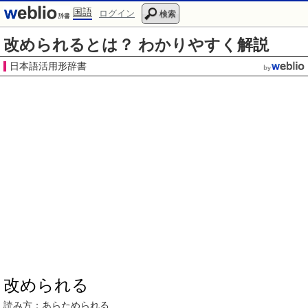
国語
ログイン
検索
改められるとは？ わかりやすく解説
日本語活用形辞書
改められる
読み方：
あらため
られる