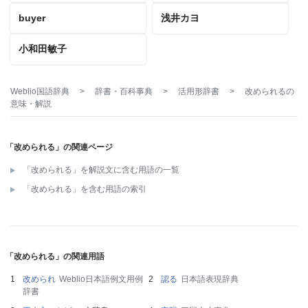
buyer
浅井カヨ
小和田敏子
Weblio国語辞典
>
辞書・百科事典
>
活用形辞書
>
改められる
の
意味・解説
「改められる」の関連ページ
「改められる」を解説文に含む用語の一覧
「改められる」を含む用語の索引
「改められる」の関連用語
改められ
Weblio日本語例文用例
認る
日本語表現辞典
辞書