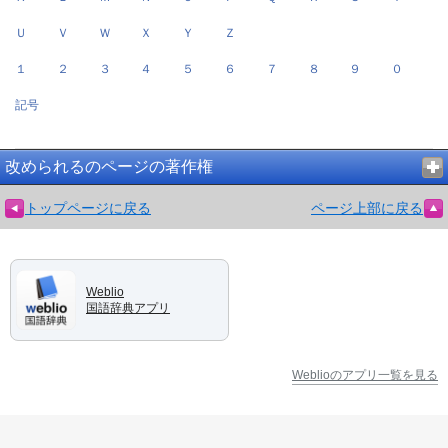
Ｕ
Ｖ
Ｗ
Ｘ
Ｙ
Ｚ
１
２
３
４
５
６
７
８
９
０
記号
改められるのページの著作権
トップページに戻る
ページ上部に戻る
Weblio
国語辞典アプリ
Weblioのアプリ一覧を見る