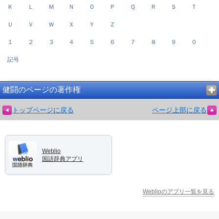
Ｋ
Ｌ
Ｍ
Ｎ
Ｏ
Ｐ
Ｑ
Ｒ
Ｓ
Ｔ
Ｕ
Ｖ
Ｗ
Ｘ
Ｙ
Ｚ
１
２
３
４
５
６
７
８
９
０
記号
健闘のページの著作権
トップページに戻る
ページ上部に戻る
Weblio
国語辞典アプリ
Weblioのアプリ一覧を見る