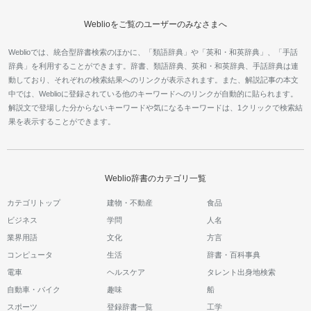
Weblioをご覧のユーザーのみなさまへ
Weblioでは、統合型辞書検索のほかに、「類語辞典」や「英和・和英辞典」、「手話
辞典」を利用することができます。辞書、類語辞典、英和・和英辞典、手話辞典は連
動しており、それぞれの検索結果へのリンクが表示されます。また、解説記事の本文
中では、Weblioに登録されている他のキーワードへのリンクが自動的に貼られます。
解説文で登場した分からないキーワードや気になるキーワードは、1クリックで検索結
果を表示することができます。
Weblio辞書のカテゴリ一覧
カテゴリトップ
建物・不動産
食品
ビジネス
学問
人名
業界用語
文化
方言
コンピュータ
生活
辞書・百科事典
電車
ヘルスケア
タレント出身地検索
自動車・バイク
趣味
船
スポーツ
登録辞書一覧
工学