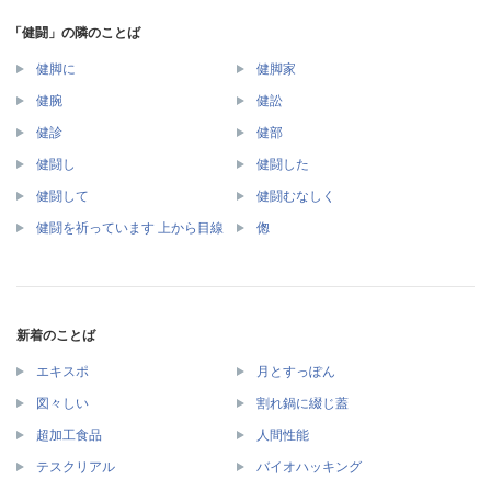
「健闘」の隣のことば
健脚に
健脚家
健腕
健訟
健診
健部
健闘し
健闘した
健闘して
健闘むなしく
健闘を祈っています 上から目線
偬
新着のことば
エキスポ
月とすっぽん
図々しい
割れ鍋に綴じ蓋
超加工食品
人間性能
テスクリアル
バイオハッキング