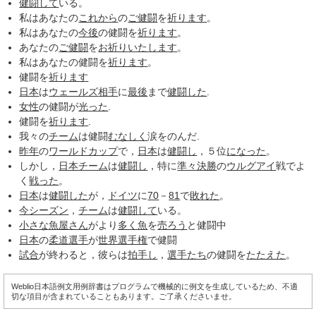
健闘して
いる。
私はあなたの
これから
の
ご健闘
を
祈ります
。
私はあなたの
今後
の健闘を
祈ります
。
あなたの
ご健闘
を
お祈り
いたします
。
私はあなたの健闘を
祈ります
。
健闘を
祈ります
日本
は
ウェールズ
相手
に
最後
まで
健闘した
.
女性
の健闘が
光った
.
健闘を
祈ります
.
我々の
チーム
は健闘
むなしく
涙をのんだ.
昨年
の
ワールドカップ
で，
日本
は
健闘し
，５位
になった
。
しかし，
日本チーム
は
健闘し
，特に
準々決勝
の
ウルグアイ
戦でよ
く
戦った
。
日本
は
健闘した
が，
ドイツ
に
70
－
81
で
敗れた
。
今シーズン
，
チーム
は
健闘して
いる。
小さな
魚屋さん
がより
多く
魚
を
売ろう
と健闘中
日本
の
柔道選手
が
世界選手権
で健闘
試合
が終わると，彼らは
拍手し
，
選手たち
の健闘を
たたえた
。
Weblio日本語例文用例辞書はプログラムで機械的に例文を生成しているため、不適
切な項目が含まれていることもあります。ご了承くださいませ。