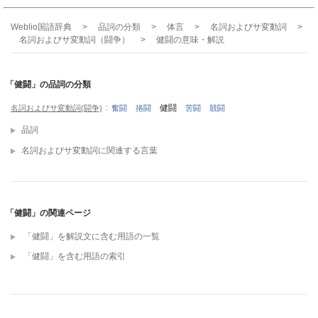
Weblio国語辞典
>
品詞の分類
>
体言
>
名詞およびサ変動詞
>
名詞およびサ変動詞（闘争）
>
健闘
の意味・解説
「健闘」の品詞の分類
健闘
名詞およびサ変動詞(闘争)
奮闘
挌闘
苦闘
競闘
品詞
名詞およびサ変動詞に関連する言葉
「健闘」の関連ページ
「健闘」を解説文に含む用語の一覧
「健闘」を含む用語の索引