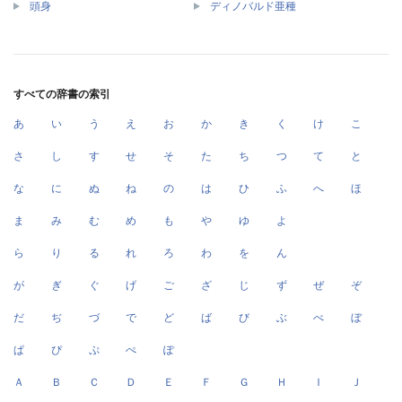
頭身
ディノバルド亜種
すべての辞書の索引
あ
い
う
え
お
か
き
く
け
こ
さ
し
す
せ
そ
た
ち
つ
て
と
な
に
ぬ
ね
の
は
ひ
ふ
へ
ほ
ま
み
む
め
も
や
ゆ
よ
ら
り
る
れ
ろ
わ
を
ん
が
ぎ
ぐ
げ
ご
ざ
じ
ず
ぜ
ぞ
だ
ぢ
づ
で
ど
ば
び
ぶ
べ
ぼ
ぱ
ぴ
ぷ
ぺ
ぽ
Ａ
Ｂ
Ｃ
Ｄ
Ｅ
Ｆ
Ｇ
Ｈ
Ｉ
Ｊ