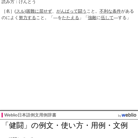
読み方：けんとう
［名］
(
スル
)
困難に
屈せず
、
がんばって
闘う
こと。
不利な
条件
がある
のによく
努力する
こと。「―を
たたえる
」「
強敵
に
伍して
―する」
Weblio日本語例文用例辞書
「健闘」の例文・使い方・用例・文例