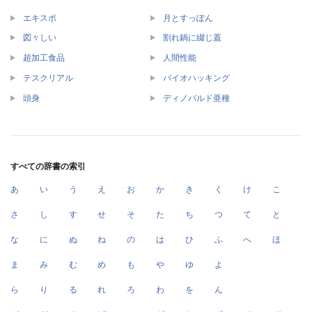
エキスポ
月とすっぽん
図々しい
割れ鍋に綴じ蓋
超加工食品
人間性能
テスクリアル
バイオハッキング
頭身
ディノバルド亜種
すべての辞書の索引
あ
い
う
え
お
か
き
く
け
こ
さ
し
す
せ
そ
た
ち
つ
て
と
な
に
ぬ
ね
の
は
ひ
ふ
へ
ほ
ま
み
む
め
も
や
ゆ
よ
ら
り
る
れ
ろ
わ
を
ん