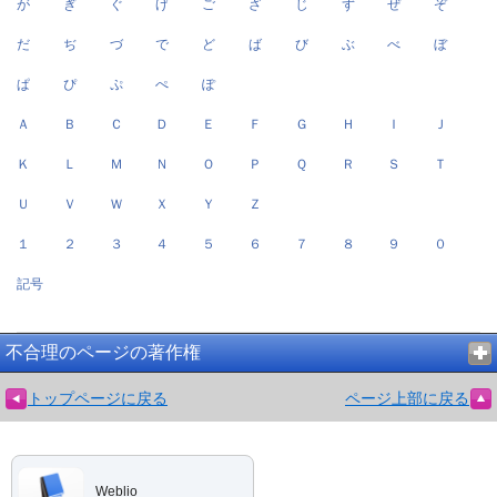
が
ぎ
ぐ
げ
ご
ざ
じ
ず
ぜ
ぞ
だ
ぢ
づ
で
ど
ば
び
ぶ
べ
ぼ
ぱ
ぴ
ぷ
ぺ
ぽ
Ａ
Ｂ
Ｃ
Ｄ
Ｅ
Ｆ
Ｇ
Ｈ
Ｉ
Ｊ
Ｋ
Ｌ
Ｍ
Ｎ
Ｏ
Ｐ
Ｑ
Ｒ
Ｓ
Ｔ
Ｕ
Ｖ
Ｗ
Ｘ
Ｙ
Ｚ
１
２
３
４
５
６
７
８
９
０
記号
不合理のページの著作権
トップページに戻る
ページ上部に戻る
Weblio