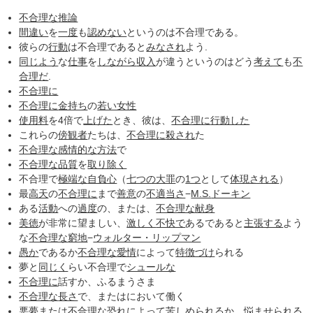
不合理な
推論
間違い
を
一度
も
認めない
というのは不合理である。
彼らの
行動
は不合理であると
みなされ
よう.
同じよう
な
仕事
を
しながら
収入
が違うというのはどう
考えて
も
不
合理だ
.
不合理に
不合理に
金持ち
の
若い女性
使用料
を4倍で
上げた
とき、彼は、
不合理に
行動した
これらの
傍観者
たちは、
不合理に
殺され
た
不合理な
感情的な
方法
で
不合理な
品質
を
取り除く
不合理で
極端な
自負心
（
七つの大罪
の
1つ
として
体現される
）
最
高天
の
不合理に
まで
善意
の
不適当さ
−
M.S.
ドーキン
ある
活動
への
過度
の、または、
不合理な
献身
美徳
が非常に望ましい、
激しく
不快で
あるであると
主張する
よう
な
不合理な
窮地
−
ウォルター・リップマン
愚か
であるか
不合理な
愛情
によって
特徴づけ
られる
夢と
同じく
らい不合理で
シュールな
不合理に
話すか、ふるまうさま
不合理な
長さ
で、またはにおいて働く
悪夢
または
不合理な
恐れ
によって
苦しめられる
か、
悩ませ
られる