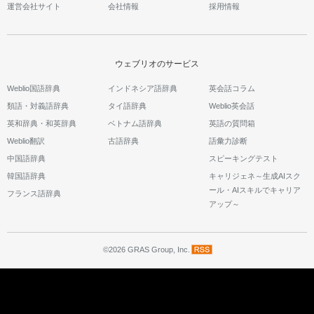
運営会社サイト
会社情報
採用情報
ウェブリオのサービス
Weblio国語辞典
インドネシア語辞典
英会話コラム
類語・対義語辞典
タイ語辞典
Weblio英会話
英和辞典・和英辞典
ベトナム語辞典
英語の質問箱
Weblio翻訳
古語辞典
語彙力診断
中国語辞典
スピーキングテスト
韓国語辞典
キャリジェネ～生成AIスク
ール・AIスキルでキャリア
フランス語辞典
アップ～
©2026 GRAS Group, Inc.