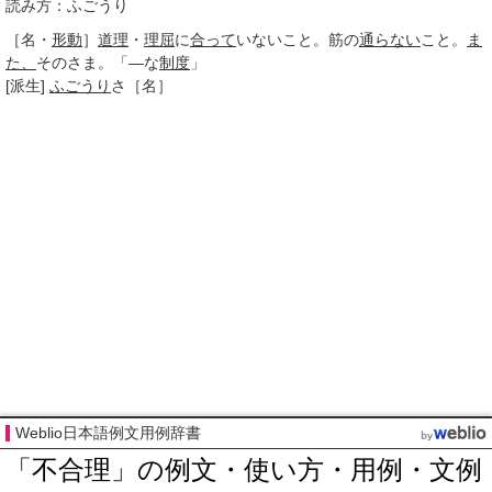
読み方：ふごうり
［名・
形動
］
道理
・
理屈
に
合って
いないこと。筋の
通らない
こと。
ま
た、
そのさま。「―な
制度
」
[派生]
ふごうり
さ
［名］
Weblio日本語例文用例辞書
「不合理」の例文・使い方・用例・文例