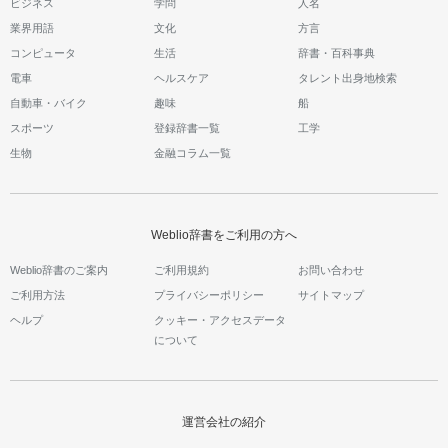
ビジネス
学問
人名
業界用語
文化
方言
コンピュータ
生活
辞書・百科事典
電車
ヘルスケア
タレント出身地検索
自動車・バイク
趣味
船
スポーツ
登録辞書一覧
工学
生物
金融コラム一覧
Weblio辞書をご利用の方へ
Weblio辞書のご案内
ご利用規約
お問い合わせ
ご利用方法
プライバシーポリシー
サイトマップ
ヘルプ
クッキー・アクセスデータ
について
運営会社の紹介