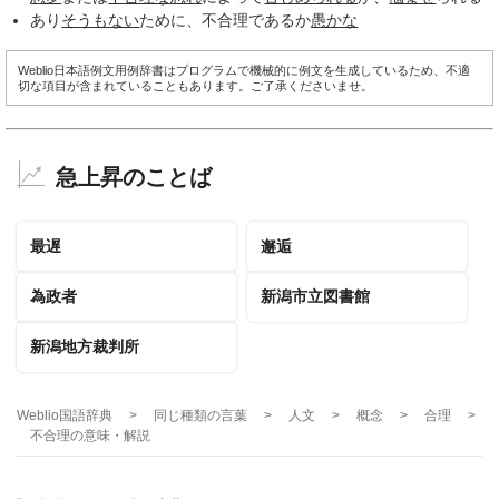
あり
そうもない
ために、不合理であるか
愚かな
Weblio日本語例文用例辞書はプログラムで機械的に例文を生成しているため、不適
切な項目が含まれていることもあります。ご了承くださいませ。
急上昇のことば
最遅
邂逅
為政者
新潟市立図書館
新潟地方裁判所
Weblio国語辞典
>
同じ種類の言葉
>
人文
>
概念
>
合理
>
不合理
の意味・解説