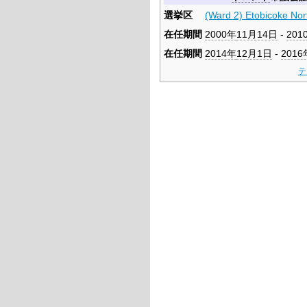
選挙区
(Ward 2) Etobicoke Nor
在任期間
2000年
11月14日
-
201
在任期間
2014年
12月1日
-
2016
テ