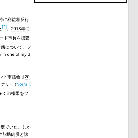
特に
利益相反行
[2]
た
。
2013年
に
ード市長を捜査
疑惑について、フ
e of my d
ント市議会は
20
リー (
Norm K
多くの権限をフ
予定でいた。しか
性
脂肪肉腫
と診