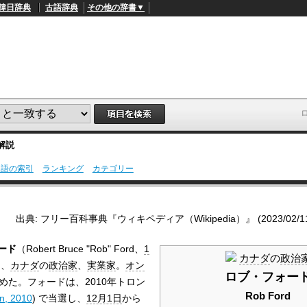
韓日辞典
古語辞典
その他の辞書▼
解説
用語の索引
ランキング
カテゴリー
L
/
o
a
d
出典: フリー百科事典『ウィキペディア（Wikipedia）』 (2023/02/11 1
e
d
:
ード
（Robert Bruce "Rob" Ford、
1
5
カナダ
の
政治
3
は、
カナダ
の
政治家
、
実業家
。
オン
.
ロブ・フォー
5
めた。フォードは、2010年トロン
7
Rob Ford
on, 2010
) で当選し、
12月1日
から
%