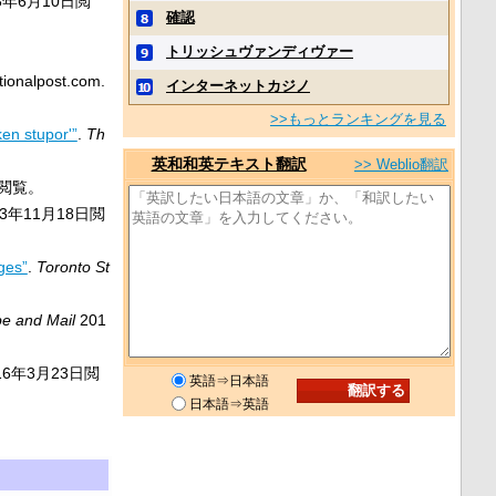
3年6月10日
閲
確認
トリッシュヴァンディヴァー
tionalpost.com.
インターネットカジノ
>>もっとランキングを見る
en stupor'”
.
Th
英和和英テキスト翻訳
>> Weblio翻訳
閲覧。
13年11月18日
閲
ges”
.
Toronto St
e and Mail
201
16年3月23日
閲
英語⇒日本語
日本語⇒英語