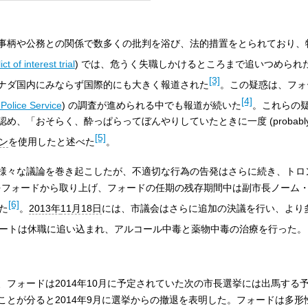
事柄や公務との関係で数多くの批判を浴び、法的措置をとられており、
t of interest trial
) では、危うく失職しかけるところまで追いつめられ
[3]
ナダ国内にみならず国際的にも大きく報道された
。この疑惑は、フォ
[4]
 Police Service
) の調査が進められる中でも報道が続いた
。これらの
おそらく、酔っぱらってぼんやりしていたときに一度 (probably in on
[5]
ン
を使用したと述べた
。
様々な議論を巻き起こしたが、不適切な行為の告発はさらに続き、トロ
フォードから取り上げ、フォードの任期の残存期間中は副市長ノーム・ケ
[6]
た
。
2013年
11月18日
には、市議会はさらに追加の決議を行い、より
ートは休職に追い込まれ、アルコール中毒と薬物中毒の治療を行った。
フォードは2014年10月に予定されていた次の市長選挙には出馬する
とが分ると2014年9月に選挙からの撤退を表明した。フォードは多形