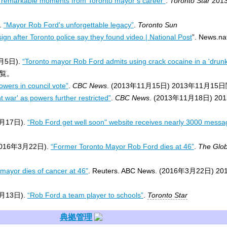
 remarkable moments from Toronto mayor’s career”
.
Toronto Star
201
.
“Mayor Rob Ford's unforgettable legacy”
.
Toronto Sun
gn after Toronto police say they found video | National Post
”. News.na
1月5日).
“Toronto mayor Rob Ford admits using crack cocaine in a 'drunk
覧。
owers in council vote”
.
CBC News
. (2013年11月15日)
2013年11月15日
 war' as powers further restricted”
.
CBC News
. (2013年11月18日)
20
3月17日).
“Rob Ford get well soon" website receives nearly 3000 messa
f (2016年3月22日).
“Former Toronto Mayor Rob Ford dies at 46”
.
The Glob
mayor dies of cancer at 46”
. Reuters. ABC News. (2016年3月22日)
20
9月13日).
“Rob Ford a team player to schools”
.
Toronto Star
典拠管理