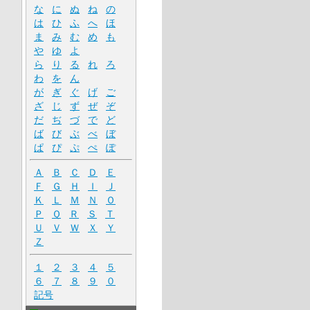
な
に
ぬ
ね
の
は
ひ
ふ
へ
ほ
ま
み
む
め
も
や
ゆ
よ
ら
り
る
れ
ろ
わ
を
ん
が
ぎ
ぐ
げ
ご
ざ
じ
ず
ぜ
ぞ
だ
ぢ
づ
で
ど
ば
び
ぶ
べ
ぼ
ぱ
ぴ
ぷ
ぺ
ぽ
Ａ
Ｂ
Ｃ
Ｄ
Ｅ
Ｆ
Ｇ
Ｈ
Ｉ
Ｊ
Ｋ
Ｌ
Ｍ
Ｎ
Ｏ
Ｐ
Ｑ
Ｒ
Ｓ
Ｔ
Ｕ
Ｖ
Ｗ
Ｘ
Ｙ
Ｚ
１
２
３
４
５
６
７
８
９
０
記号