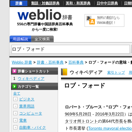
辞書
類語・対義語辞典
英和・和英辞典
日中中日辞典
日韓
無料の翻訳なら
Weblio翻訳！
556の専門辞書や国語辞典百科事典
から一度に検索!
Weblio 辞書
>
辞書・百科事典
>
百科事典
>
ロブ・フォード
の意味・
辞書ショートカット
ウィキペディア
索引トップ
1
ウィキペディア
U
ロブ・フォード
n
カテゴリ一覧
m
u
全て
t
ビジネス
＋
e
業界用語
＋
ロバート・ブルース・"ロブ"・フォ
コンピュータ
＋
969年
5月28日
-
2016年
3月22日
）
電車
＋
タリオ州
トロント
の第64代
市長
を務
自動車・バイク
＋
ト市長選挙 (
Toronto mayoral electi