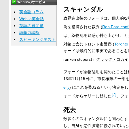
Weblioのサービス
スキャンダル
英会話コラム
政界進出後のフォードは、個人的な
Weblio英会話
英語の質問箱
為
を指摘された裁判 (
Rob Ford conflic
語彙力診断
は、
薬物乱用
疑惑が持ち上がり、カ
スピーキングテスト
対象に含むトロント市警察 (
Toronto
ォードは最終的に事実であることを認め、「
runken stupors)」
クラック・コカイ
フォードが薬物乱用を認めたことは
13年
11月15日
に、市長権限の一部を
elly
) にこれを委ねるという決定をし
[7]
ォードからケリーに移した
。フォ
死去
数多くのスキャンダルにも関わらず、
し、自身が悪性腫瘍に侵されていたこ