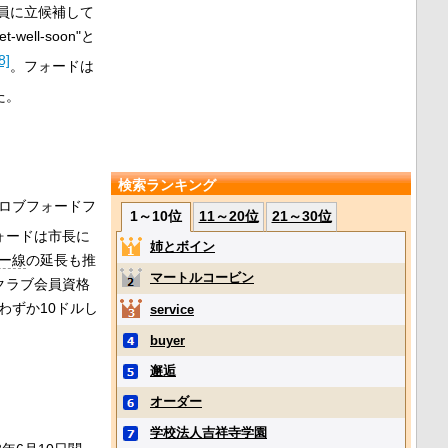
員に立候補して
l-soon"と
8]
。フォードは
た。
検索ランキング
にロブフォードフ
1～10位
11～20位
21～30位
ォードは市長に
姉とボイン
ー線
の延長も推
マートルコービン
クラブ会員資格
わずか10ドルし
service
buyer
邂逅
オーダー
学校法人吉祥寺学園