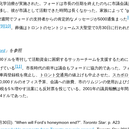
化学治療が実施された。フォードは市長の任期を終えたのちに市議会議
、彼が市議として活動できた時間は長くなかった。家族によって "get-wel
[
週間でフォードの支持者からの肯定的なメッセージが5000通集まった
[9]
[10]
。葬儀はトロントのセントジェームス大聖堂で3月30日に行われ
ord
」を参照
000ドルを寄付して活動資金に困窮するサッカーチームを支援するため
[11]
げている
。市長時代の前半は議会もフォードに協力的であった。フ
用車両登録税を廃止し、
トロント交通局
の値上げも中止させた。
スカボロ
0,000ドルのオフィス予算、会議への旅費、市のリムジンの使用および
産税を5％増やす法案にも反対票を投じている。2001年の議員報酬は年間
間4ドルであった。
月30日). “When will Ford's honeymoon end?”.
Toronto Star
: p. A23