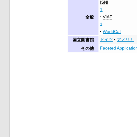
ISNI
1
VIAF
全般
1
WorldCat
ドイツ
アメリカ
国立図書館
Faceted Applicatio
その他