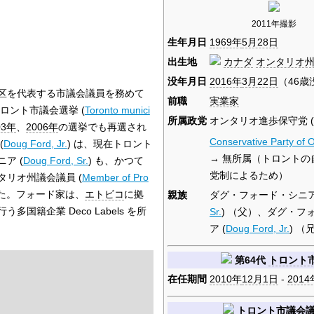
2011年撮影
生年月日
1969年
5月28日
出生地
カナダ
オンタリオ
没年月日
2016年
3月22日
（46歳
区を代表する市議会議員を務めて
前職
実業家
ロント市議会選挙 (
Toronto munici
所属政党
オンタリオ進歩保守党 (
03年
、
2006年
の選挙でも再選され
Conservative Party of O
(
Doug Ford, Jr.
) は、現在トロント
→ 無所属（トロントの
ア (
Doug Ford, Sr.
) も、かつて
党制によるため）
リオ州議会議員 (
Member of Pro
めた。フォード家は、
エトビコ
に拠
親族
ダグ・フォード・シニア
国籍企業 Deco Labels を所
Sr.
) （父）、ダグ・フ
ア (
Doug Ford, Jr.
) （
第64代
トロント
在任期間
2010年
12月1日
-
2014
トロント
市議会