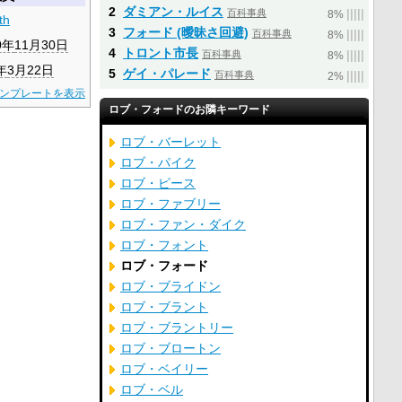
2
ダミアン・ルイス
百科事典
|
|
|
|
|
8%
th
3
フォード (曖昧さ回避)
百科事典
|
|
|
|
|
8%
0年
11月30日
4
トロント市長
百科事典
|
|
|
|
|
8%
年
3月22日
5
ゲイ・パレード
百科事典
|
|
|
|
|
2%
ンプレートを表示
ロブ・フォードのお隣キーワード
ロブ・バーレット
ロブ・パイク
ロブ・ピース
ロブ・ファブリー
ロブ・ファン・ダイク
ロブ・フォント
ロブ・フォード
ロブ・ブライドン
ロブ・ブラント
ロブ・ブラントリー
ロブ・ブロートン
ロブ・ベイリー
ロブ・ベル