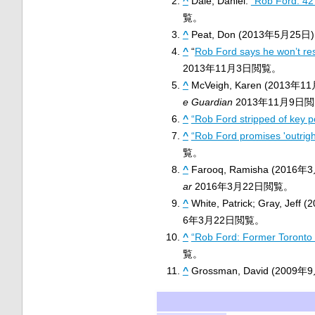
^
Dale, Daniel.
“Rob Ford: 42
覧。
^
Peat, Don (2013年5月25日)
^
“
Rob Ford says he won’t resi
2013年11月3日
閲覧。
^
McVeigh, Karen (2013年1
e Guardian
2013年11月9日
閲
^
“Rob Ford stripped of key p
^
“Rob Ford promises 'outright
覧。
^
Farooq, Ramisha (2016年
ar
2016年3月22日
閲覧。
^
White, Patrick; Gray, Jef
6年3月22日
閲覧。
^
“Rob Ford: Former Toronto 
覧。
^
Grossman, David (2009年