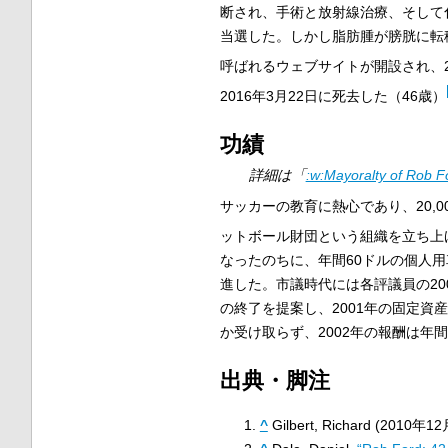
断され、手術と放射線治療、そして
当選した。しかし脂肪腫が膀胱に転移し
呼ばれるウェブサイトが開設され、2
2016年3月22日に死去した（46歳）
功績
詳細は「
:w:Mayoralty of Rob F
サッカーの教育に熱心であり、20,
ットボール財団という組織を立ち上
なったのちに、年間60ドルの個人
進した。市議時代には各評議員の20
の終了を提案し、2001年の固定資
か受け取らず、2002年の報酬は年
出典・脚注
^
Gilbert, Richard (2010年12