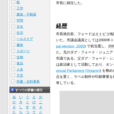
船
＋
市長に就任した。
工学
＋
建築・不動産
＋
学問
＋
経歴
文化
＋
生活
＋
市長就任前、フォードは
エトビコ
地
ヘルスケア
＋
いた。市議会議員としては2000年ト
趣味
＋
pal election, 2000
) で初当選し、
20
スポーツ
＋
た。兄のダグ・フォード・ジュニア 
生物
＋
市議である。父ダグ・フォード・シニ
食品
＋
は政治家として活動しており、オンタ
人名
＋
vincial Parliament (Ontario)
) を務
方言
＋
点を置く、ラベル制作や印刷事業を行う多
辞書・百科事典
＋
有している。
すべての辞書の索引
あ
い
う
え
お
か
き
く
け
こ
さ
し
す
せ
そ
た
ち
つ
て
と