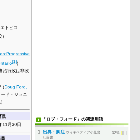
州
エトビコ
没）
en:Progressive
[1]
ntario
)
自治行政は非政
 (
Doug Ford,
ォード・ジュニ
兄）
市長
「ロブ・フォード」の関連用語
年
11月30日
1
出典・脚注
ウィキペディア小見出
|
|
|
|
|
32%
し辞書
議員