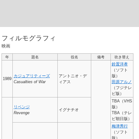
フィルモグラフィ
映画
年
題名
役名
備考
吹き替え
鈴置洋孝
（ソフト
カジュアリティーズ
アントニオ・デ
版）
1989
Casualties of War
ィアス
田原アルノ
（フジテレ
ビ版）
TBA（VHS
リベンジ
版）
イグナチオ
Revenge
TBA（テレ
ビ朝日版）
梅津秀行
（ソフト
版）