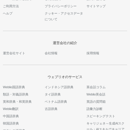
ご利用方法
プライバシーポリシー
サイトマップ
ヘルプ
クッキー・アクセスデータ
について
運営会社の紹介
運営会社サイト
会社情報
採用情報
ウェブリオのサービス
Weblio国語辞典
インドネシア語辞典
英会話コラム
類語・対義語辞典
タイ語辞典
Weblio英会話
英和辞典・和英辞典
ベトナム語辞典
英語の質問箱
Weblio翻訳
古語辞典
語彙力診断
中国語辞典
スピーキングテスト
韓国語辞典
キャリジェネ～生成AIスク
ール・AIスキルでキャリア