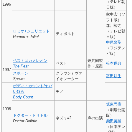
（テレビ朝
1996
日版）
家中宏（ソ
フト版）
森川智之
ロミオ+ジュリエット
（テレビ朝
ティボルト
Romeo + Juliet
日版）
中尾隆聖
（フジテレ
ビ版）
ペストはカメレオン
兼共同製
ペスト
松本保典
The Pest
作・原案
1997
スポーン
クラウン / ヴァ
富田耕生
Spawn
イオレーター
ボディ・カウント/ヤバ
い奴ら
チノ
Body Count
坂東尚樹
1998
（劇場公開
ドクター・ドリトル
版）
ネズミ#2
声の出演
Doctor Dolittle
柴田英嗣
（日本テレ