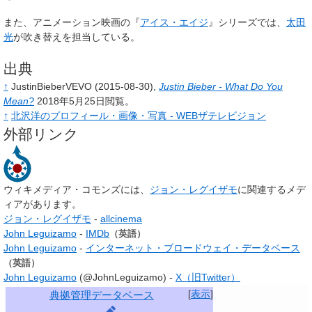
また、アニメーション映画の『
アイス・エイジ
』シリーズでは、
太田
光
が吹き替えを担当している。
出典
↑
JustinBieberVEVO
(2015-08-30),
Justin Bieber - What Do You
Mean?
2018年5月25日閲覧。
↑
北沢洋のプロフィール・画像・写真 - WEBザテレビジョン
外部リンク
ウィキメディア・コモンズには、
ジョン・レグイザモ
に関連するメデ
ィアがあります。
ジョン・レグイザモ
-
allcinema
John Leguizamo
-
IMDb
（英語）
John Leguizamo
-
インターネット・ブロードウェイ・データベース
（英語）
John Leguizamo
(@JohnLeguizamo) -
X（旧Twitter）
[
表示
]
典拠管理データベース