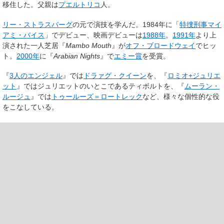
移住した。父親は
プエルトリコ
人。
リー・ストラスバーグ
の元で演技を学んだ。1984年に「
特捜刑事マイ
アミ・バイス
」でデビュー、映画デビューは
1988年
。
1991年
より上
演された一人芝居『
Mambo Mouth
』が
オフ・ブロードウェイ
でヒッ
ト。
2000年
に『
Arabian Nights
』で
エミー賞
を受賞。
『
3人のエンジェル
』では
ドラァグ・クイーン
を、『
ロミオ+ジュリエ
ット
』ではジュリエットのいとこであるティボルトを、『
ムーラン・
ルージュ
』では
トゥールーズ＝ロートレック
など、様々な個性的な役
をこなしている。