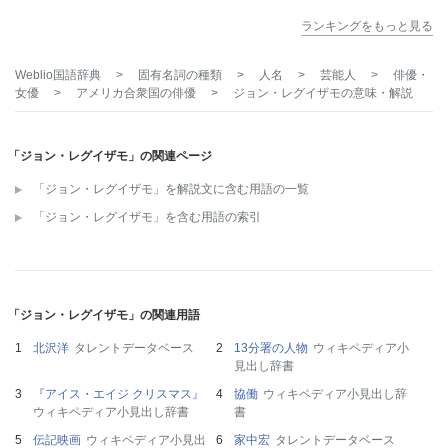
ランキングをもっと見る
Weblio国語辞典
>
固有名詞の種類
>
人名
>
芸能人
>
俳優・
女優
>
アメリカ合衆国の俳優
>
ジョン・レグイザモ
の意味・解説
「ジョン・レグイザモ」の関連ページ
「ジョン・レグイザモ」を解説文に含む用語の一覧
「ジョン・レグイザモ」を含む用語の索引
「ジョン・レグイザモ」の関連用語
北沢洋
タレントデータベース
13分署の人物
ウィキペディア小
見出し辞書
『アイス・エイジ クリスマス』
協働
ウィキペディア小見出し辞
ウィキペディア小見出し辞書
書
伝記映画
ウィキペディア小見出
家中宏
タレントデータベース