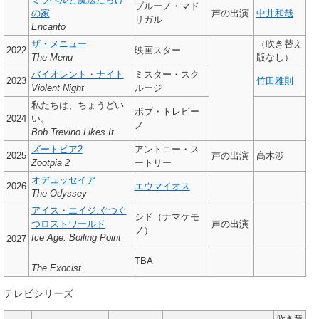
ブルーノ・マド
の家
声の出演
中井和哉
リガル
Encanto
ザ・メニュー
（吹き替え
2022
映画スター
The Menu
版なし）
バイオレント・ナイト
ミスター・スク
2023
竹田雅則
Violent Night
ルージ
私たちは、ちょうどい
ボブ・トレビー
2024
い。
ノ
Bob Trevino Likes It
ズートピア2
アントニー・ス
2025
声の出演
高木渉
Zootpia 2
ートリー
オデュッセイア
2026
エウマイオス
The Odyssey
アイス・エイジ:ぐつぐ
シド（ナマケモ
つロストワールド
声の出演
ノ）
Ice Age: Boiling Point
2027
TBA
The Exocist
テレビシリーズ
吹き替