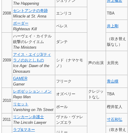
ジュリアン
井上倫宏
The Happening
セントアンナの奇跡
2008
エンリコ
TBA
Miracle at St. Anna
ボーダー
ペレス
井上剛
Righteous Kill
ハーヴェイ・カイテル
（吹き替え
銃撃のレクイエム
ダンテ
版なし）
The Ministers
アイス・エイジ3/ティ
2009
ラノのおとしもの
シド（ナマケモ
声の出演
太田光
Ice Age: Dawn of the
ノ）
Dinosaurs
GAMER
フリーク
青山穣
Gamer
レポゼッション・メン
クレジッ
オズベリー
TBA
Repo Men
トなし
2010
リセット
ポール
樫井笙人
Vanishing on 7th Street
リンカーン弁護士
ヴァル・ヴァレ
2011
寸石和弘
The Lincoln Lawyer
ンズエラ
ラブ&マネー
（吹き替え
ジミー