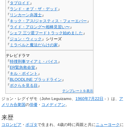
『
タブロイド
』
『
ランド・オブ・ザ・デッド
』
『
リンカーン弁護士
』
『
キック・アス/ジャスティス・フォーエバー
』
『
ライド・アロング〜相棒見習い〜
』
『
シェフ 三ツ星フードトラック始めました
』
『
ジョン・ウィック
』シリーズ
『
ミラベルと魔法だらけの家
』
テレビドラマ
『
特捜刑事マイアミ・バイス
』
『
ER緊急救命室
』
『
キル・ポイント
』
『
BLOODLINE ブラッドライン
』
『
ボクらを見る目
』
テンプレートを表示
ジョン・レグイザモ
（
John Leguizamo
、
1960年
7月22日
- ）は、
ア
メリカ合衆国
の
俳優
・
コメディアン
。
来歴
コロンビア
・
ボゴタ
で生まれ、4歳の時に両親と共に
ニューヨーク
に