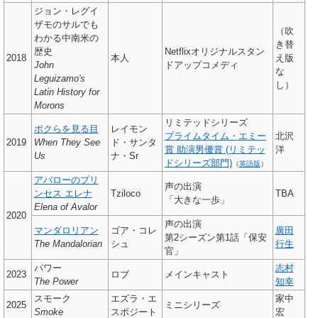
ジョン・レグイ
ザモのサルでも
（吹
わかる中南米の
き替
歴史
Netflixオリジナルスタン
2018
本人
え版
John
ドアップコメディ
な
Leguizamo's
し）
Latin History for
Morons
リミテッドシリーズ
ボクらを見る目
レイモン
プライムタイム・エミー
北沢
2019
When They See
ド・サンタ
賞 助演男優賞 (リミテッ
洋
Us
ナ・Sr
ドシリーズ部門)
（
英語版
）
アバローのプリ
声の出演
ンセス エレナ
Tziloco
TBA
「大きな一歩」
Elena of Avalor
2020
声の出演
マンダロリアン
ゴア・コレ
廣田
第2シーズン第1話「保安
The Mandalorian
シュ
行生
官」
パワー
志村
2023
ロブ
メインキャスト
The Power
知幸
スモーク
エズラ・エ
家中
2025
ミニシリーズ
Smoke
スポジート
宏