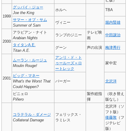
ビ版）
グッバイ・ジョー
ホルヘ
TBA
Joe the King
1999
サマー・オブ・サム
ヴィニー
堀内賢雄
Summer of Sam
アラビアン・ナイト
テレビ映
ランプのジニー
中田譲治
Arabian Nights
画
2000
タイタンA.E.
グーン
声の出演
梅津秀行
Titan A.E.
アンリ・ド・ト
ムーラン・ルージュ
ゥールーズ＝ロ
家中宏
Moulin Rouge!
ートレック
ビッグ・マネー
2001
What's the Worst That
バーガー
北沢洋
Could Happen?
ピニェロ
製作総指
（吹き替え
Piñero
揮
版なし）
北沢洋（ソ
フト版）
コラテラル・ダメージ
フェリックス・
後藤敦
（フ
Collateral Damage
ラミレス
ジテレビ
版）