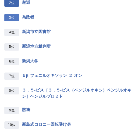
邂逅
2位
為政者
3位
新潟市立図書館
4位
新潟地方裁判所
5位
新潟大学
6位
５β‐フェニルオキソラン‐２‐オン
7位
３，５‐ビス［３，５‐ビス（ベンジルオキシ）ベンジルオ
8位
シ］ベンジルブロミド
黙祷
9位
新島式コロニー回転受け身
10位