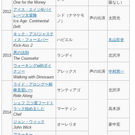
One for the Money
版なし）
アイス・エイジ4/パイ
2012
レーツ大冒険
シド（ナマケモ
声の出演
太田光
Ice Age: Continental
ノ）
Drift
キック・アス/ジャステ
ィス・フォーエバー
ハビエル
丸山壮史
Kick-Ass 2
悪の法則
2013
ランディ
北沢洋
The Counselor
ウォーキングwithダイ
ナソー
アレックス
声の出演
中村悠一
Walking with Dinosaurs
ライド・アロング〜相
棒見習い〜
サンティアゴ
北沢洋
Ride Along
シェフ 三ツ星フードト
ラック始めました
マーティン
高木渉
2014
Chef
ジョン・ウィック
オーレリオ
家中宏
John Wick
アナーキー