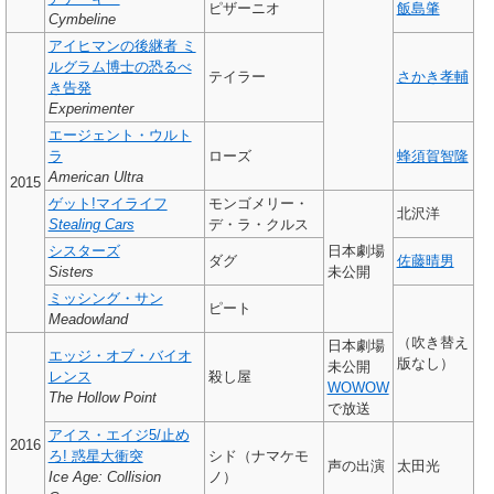
ピザーニオ
飯島肇
Cymbeline
アイヒマンの後継者 ミ
ルグラム博士の恐るべ
テイラー
さかき孝輔
き告発
Experimenter
エージェント・ウルト
ラ
ローズ
蜂須賀智隆
American Ultra
2015
ゲット!マイライフ
モンゴメリー・
北沢洋
Stealing Cars
デ・ラ・クルス
シスターズ
日本劇場
ダグ
佐藤晴男
Sisters
未公開
ミッシング・サン
ピート
Meadowland
（吹き替え
日本劇場
エッジ・オブ・バイオ
版なし）
未公開
レンス
殺し屋
WOWOW
The Hollow Point
で放送
アイス・エイジ5/止め
2016
ろ! 惑星大衝突
シド（ナマケモ
声の出演
太田光
Ice Age: Collision
ノ）