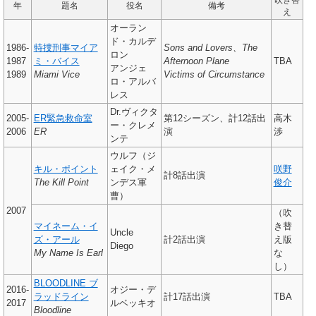
年
題名
役名
備考
え
オーラン
ド・カルデ
1986-
特捜刑事マイア
Sons and Lovers、The
ロン
1987
ミ・バイス
Afternoon Plane
TBA
アンジェ
1989
Miami Vice
Victims of Circumstance
ロ・アルバ
レス
Dr.ヴィクタ
2005-
ER緊急救命室
第12シーズン、計12話出
高木
ー・クレメ
2006
ER
演
渉
ンテ
ウルフ（ジ
キル・ポイント
ェイク・メ
咲野
計8話出演
The Kill Point
ンデス軍
俊介
曹）
2007
（吹
マイネーム・イ
き替
Uncle
ズ・アール
計2話出演
え版
Diego
My Name Is Earl
な
し）
BLOODLINE ブ
2016-
オジー・デ
ラッドライン
計17話出演
TBA
2017
ルベッキオ
Bloodline