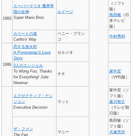
（ソフト
スーパーマリオ 魔界帝
版）
国の女神
ルイージ
島田敏
（日
Super Mario Bros.
1993
本テレビ
版）
カリートの道
ベニー・ブラン
中村秀利
Carlito's Way
コ
恋する放火犯
A Pyromaniac's Love
セルジオ
Story
1995
3人のエンジェル
To Wong Foo, Thanks
家中宏
チチ
for Everything! Julie
（VHS版）
Newmar
家中宏（ソ
エグゼクティブ・デシ
フト版）
ジョン
ラット
森川智之
Executive Decision
（テレビ朝
日版）
島田敏（ソ
フト版）
ザ・ファン
マニー
大塚芳忠
The Fan