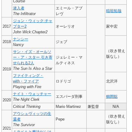
Course
潜入者
エミール・アブ
稲垣拓哉
The Infiltrator
レヴ
ジョン・ウィック:チャ
2017
プター2
オーレリオ
家中宏
John Wick:Chapter2
ナンシー
2018
ジェブ
Nancy
（吹き替え
サン・イズ・オールソ
版なし）
ー・ア・スター 引き寄
ジェレミー・マ
せられる2人
ルティネス
The Sun Is Also a Star
2019
ファイティング・
with・ファイア
ロドリゴ
北沢洋
Playing with Fire
ナイト・ウォッチャー
エスパーダ刑事
鶴岡聡
The Night Clerk
2020
Critical Thinking
Mario Martinez
兼監督
N/A
アウシュヴィッツの生
（吹き替え
還者
Pepe
版なし）
The Survivor
2021
ミラベルと魔法だらけ