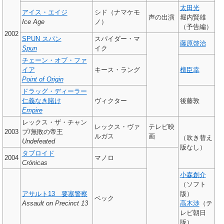
太田光
アイス・エイジ
シド（ナマケモ
声の出演
堀内賢雄
Ice Age
ノ）
（予告編）
2002
SPUN スパン
スパイダー・マ
藤原啓治
Spun
イク
チェーン・オブ・ファ
イア
キース・ラング
檀臣幸
Point of Origin
ドラッグ・ディーラー
仁義なき賭け
ヴィクター
後藤敦
Empire
レックス・ザ・チャン
レックス・ヴァ
テレビ映
2003
プ/無敗の帝王
ルガス
画
（吹き替え
Undefeated
版なし）
タブロイド
2004
マノロ
Crónicas
小森創介
（ソフト
アサルト13 要塞警察
版）
ベック
Assault on Precinct 13
高木渉
（テ
レビ朝日
版）