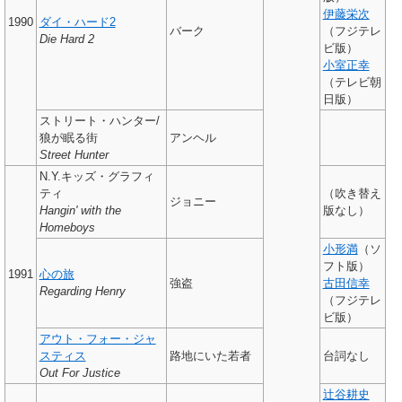
伊藤栄次
1990
ダイ・ハード2
バーク
（フジテレ
Die Hard 2
ビ版）
小室正幸
（テレビ朝
日版）
ストリート・ハンター/
狼が眠る街
アンヘル
Street Hunter
N.Y.キッズ・グラフィ
ティ
（吹き替え
ジョニー
Hangin' with the
版なし）
Homeboys
小形満
（ソ
フト版）
1991
心の旅
強盗
古田信幸
Regarding Henry
（フジテレ
ビ版）
アウト・フォー・ジャ
スティス
路地にいた若者
台詞なし
Out For Justice
辻谷耕史