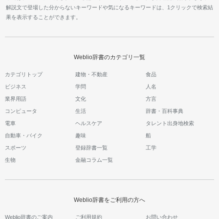
解説文で登場した分からないキーワードや気になるキーワードは、1クリックで検索結
果を表示することができます。
Weblio辞書のカテゴリ一覧
カテゴリトップ
建物・不動産
食品
ビジネス
学問
人名
業界用語
文化
方言
コンピュータ
生活
辞書・百科事典
電車
ヘルスケア
タレント出身地検索
自動車・バイク
趣味
船
スポーツ
登録辞書一覧
工学
生物
金融コラム一覧
Weblio辞書をご利用の方へ
Weblio辞書のご案内
ご利用規約
お問い合わせ