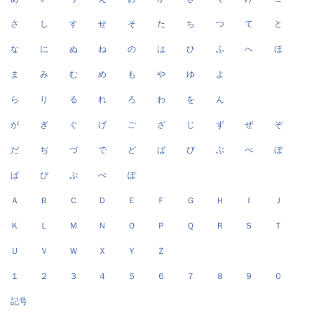
さ
し
す
せ
そ
た
ち
つ
て
と
な
に
ぬ
ね
の
は
ひ
ふ
へ
ほ
ま
み
む
め
も
や
ゆ
よ
ら
り
る
れ
ろ
わ
を
ん
が
ぎ
ぐ
げ
ご
ざ
じ
ず
ぜ
ぞ
だ
ぢ
づ
で
ど
ば
び
ぶ
べ
ぼ
ぱ
ぴ
ぷ
ぺ
ぽ
Ａ
Ｂ
Ｃ
Ｄ
Ｅ
Ｆ
Ｇ
Ｈ
Ｉ
Ｊ
Ｋ
Ｌ
Ｍ
Ｎ
Ｏ
Ｐ
Ｑ
Ｒ
Ｓ
Ｔ
Ｕ
Ｖ
Ｗ
Ｘ
Ｙ
Ｚ
１
２
３
４
５
６
７
８
９
０
記号