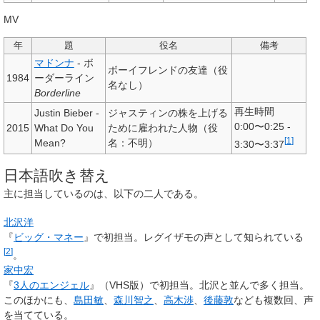
MV
年
題
役名
備考
マドンナ
- ボ
ボーイフレンドの友達（役
1984
ーダーライン
名なし）
Borderline
再生時間
Justin Bieber -
ジャスティンの株を上げる
0:00〜0:25 -
2015
What Do You
ために雇われた人物（役
[
1
]
Mean?
名：不明）
3:30〜3:37
日本語吹き替え
主に担当しているのは、以下の二人である。
北沢洋
『
ビッグ・マネー
』で初担当。レグイザモの声として知られている
[
2
]
。
家中宏
『
3人のエンジェル
』（VHS版）で初担当。北沢と並んで多く担当。
このほかにも、
島田敏
、
森川智之
、
高木渉
、
後藤敦
なども複数回、声
を当てている。