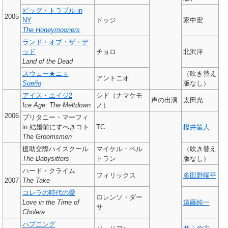
ビッグ・トラブル in
2005
NY
ドッジ
家中宏
The Honeymooners
ランド・オブ・ザ・デ
ッド
チョロ
北沢洋
Land of the Dead
スウェー★ニョ
（吹き替え
アントニオ
Sueño
版なし）
アイス・エイジ2
シド（ナマケモ
声の出演
太田光
Ice Age: The Meltdown
ノ）
2006
ブリタニー・マーフィ
in 結婚前にすべきコト
TC
樫井笙人
The Groomsmen
援助交際ハイスクール
マイケル・ベル
（吹き替え
The Babysitters
トラン
版なし）
ハード・クライム
フィリックス
多田野曜平
2007
The Take
コレラの時代の愛
ロレンソ・ダー
Love in the Time of
遠藤純一
サ
Cholera
ハプニング