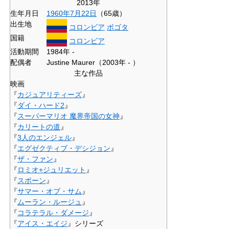
2013年
生年月日
1960年
7月22日
（65歳）
出生地
コロンビア
ボゴタ
国籍
コロンビア
活動期間
1984年 -
配偶者
Justine Maurer（2003年 - ）
主な作品
映画
『
カジュアリティーズ
』
『
ダイ・ハード2
』
『
スーパーマリオ 魔界帝国の女神
』
『
カリートの道
』
『
3人のエンジェル
』
『
エグゼクティブ・デシジョン
』
『
ザ・ファン
』
『
ロミオ+ジュリエット
』
『
スポーン
』
『
サマー・オブ・サム
』
『
ムーラン・ルージュ
』
『
コラテラル・ダメージ
』
『
アイス・エイジ
』シリーズ