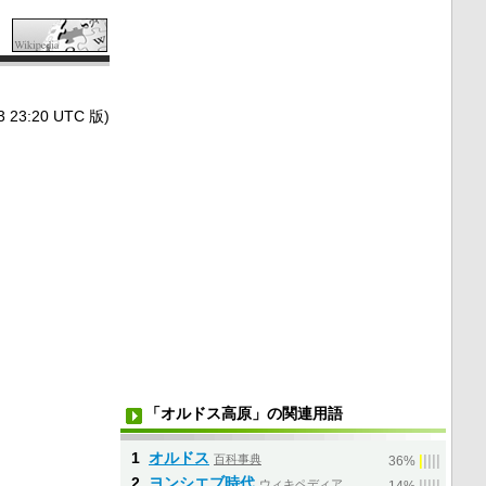
3:20 UTC 版)
「オルドス高原」の関連用語
1
オルドス
百科事典
|
|
|
|
|
36%
2
ヨンシエブ時代
ウィキペディア
|
|
|
|
|