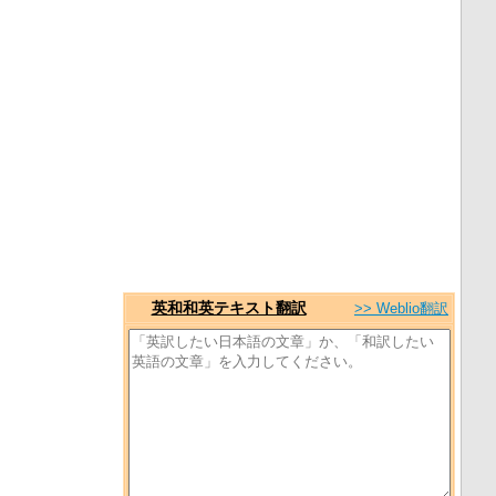
英和和英テキスト翻訳
>> Weblio翻訳