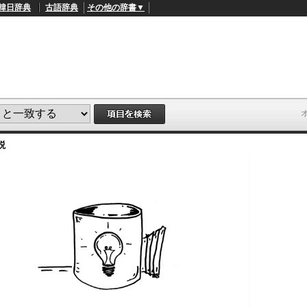
韓日辞典
古語辞典
その他の辞書▼
説