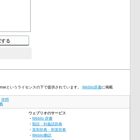
 Licenseというライセンスの下で提供されています。
Weblio辞書
に掲載
｜
学問
典
ウェブリオのサービス
・
Weblio 辞書
・
類語・対義語辞典
・
英和辞典・和英辞典
・
Weblio翻訳