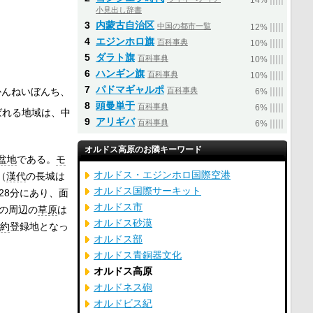
14%
小見出し辞書
3
内蒙古自治区
中国の都市一覧
|
|
|
|
|
12%
4
エジンホロ旗
百科事典
|
|
|
|
|
10%
5
ダラト旗
百科事典
|
|
|
|
|
10%
6
ハンギン旗
百科事典
|
|
|
|
|
10%
7
パドマギャルポ
かんねいぼんち、
百科事典
|
|
|
|
|
6%
8
頭曼単于
百科事典
|
|
|
|
|
6%
ばれる地域は、中
9
アリギバ
百科事典
|
|
|
|
|
6%
オルドス高原のお隣キーワード
盆地
である。
モ
オルドス・エジンホロ国際空港
（
漢代
の長城は
オルドス国際サーキット
度28分にあり、面
オルドス市
の周辺の
草原
は
オルドス砂漠
約
登録地となっ
オルドス部
オルドス青銅器文化
オルドス高原
オルドネス砲
オルドビス紀