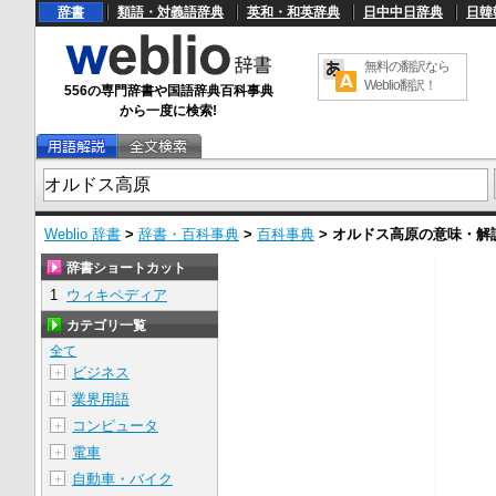
辞書
類語・対義語辞典
英和・和英辞典
日中中日辞典
日韓
無料の翻訳なら
Weblio翻訳！
556の専門辞書や国語辞典百科事典
から一度に検索!
Weblio 辞書
>
辞書・百科事典
>
百科事典
>
オルドス高原
の意味・解
辞書ショートカット
1
ウィキペディア
カテゴリ一覧
全て
ビジネス
＋
業界用語
＋
コンピュータ
＋
電車
＋
自動車・バイク
＋