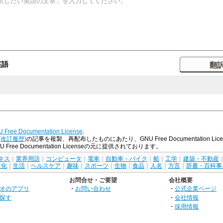
英語
 Free Documentation License
.
(改訂履歴)
の記事を複製、再配布したものにあたり、GNU Free Documentation
e Documentation Licenseの元に提供されております。
ネス
｜
業界用語
｜
コンピュータ
｜
電車
｜
自動車・バイク
｜
船
｜
工学
｜
建築・不動産
文化
｜
生活
｜
ヘルスケア
｜
趣味
｜
スポーツ
｜
生物
｜
食品
｜
人名
｜
方言
｜
辞書・百科事
お問合せ・ご要望
会社概要
オのアプリ
・
お問い合わせ
・
公式企業ページ
探す
・
会社情報
・
採用情報