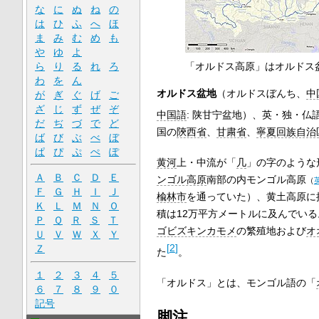
な
に
ぬ
ね
の
は
ひ
ふ
へ
ほ
ま
み
む
め
も
や
ゆ
よ
「オルドス高原」はオルドス
ら
り
る
れ
ろ
わ
を
ん
オルドス盆地
（オルドスぼんち、
中
が
ぎ
ぐ
げ
ご
ざ
じ
ず
ぜ
ぞ
中国語
:
陕甘宁盆地
）、英・独・仏
だ
ぢ
づ
で
ど
国の
陝西省
、
甘粛省
、
寧夏回族自治
ば
び
ぶ
べ
ぼ
ぱ
ぴ
ぷ
ぺ
ぽ
黄河
上・中流が「
几
」の字のような
Ａ
Ｂ
Ｃ
Ｄ
Ｅ
ンゴル高原
南部の
内モンゴル高原
（
Ｆ
Ｇ
Ｈ
Ｉ
Ｊ
楡林市
を通っていた）、黄土高原に接し
Ｋ
Ｌ
Ｍ
Ｎ
Ｏ
積は12万平方メートルに及んでい
Ｐ
Ｑ
Ｒ
Ｓ
Ｔ
ゴビズキンカモメ
の繁殖地および
オ
Ｕ
Ｖ
Ｗ
Ｘ
Ｙ
[
2
]
Ｚ
た
。
１
２
３
４
５
「オルドス」とは、モンゴル語の「
６
７
８
９
０
記号
脚注