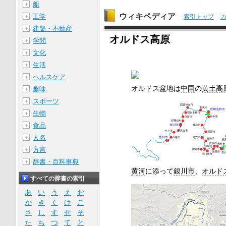
船
＋
ウィキペディア
工学
＋
索引トップ
建築・不動産
＋
オルドス高原
学問
＋
文化
＋
生活
＋
ヘルスケア
＋
オルドス盆地は
中国
の
黄土高
趣味
＋
スポーツ
＋
生物
＋
食品
＋
人名
＋
方言
＋
辞書・百科事典
＋
黄河
に添って
銀川市
、
オルド
すべての辞書の索引
あ
い
う
え
お
か
き
く
け
こ
さ
し
す
せ
そ
た
ち
つ
て
と