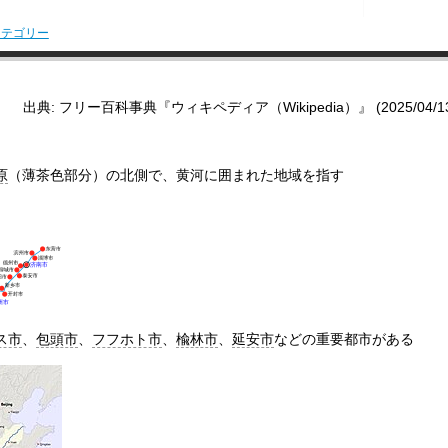
カテゴリー
出典: フリー百科事典『ウィキペディア（Wikipedia）』 (2025/04/13 2
原
（薄茶色部分）の北側で、黄河に囲まれた地域を指す
ス市
、
包頭市
、
フフホト市
、
楡林市
、
延安市
などの重要都市がある