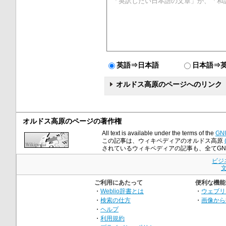
英語⇒日本語
日本語⇒
オルドス高原のページへのリンク
オルドス高原のページの著作権
All text is available under the terms of the
GNU
この記事は、ウィキペディアのオルドス高原
されているウィキペディアの記事も、全てGNU Fre
ビジ
ご利用にあたって
便利な機能
・
Weblio辞書とは
・
ウェブリ
・
検索の仕方
・
画像から
・
ヘルプ
・
利用規約