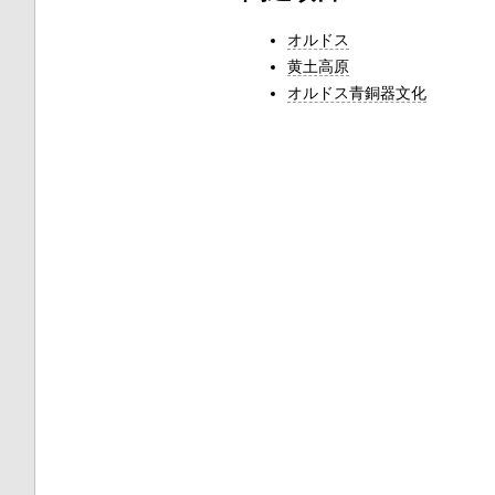
オルドス
黄土高原
オルドス青銅器文化