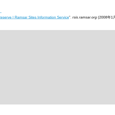
）
eserve | Ramsar Sites Information Service
”.
rsis.ramsar.org
(2008年1月