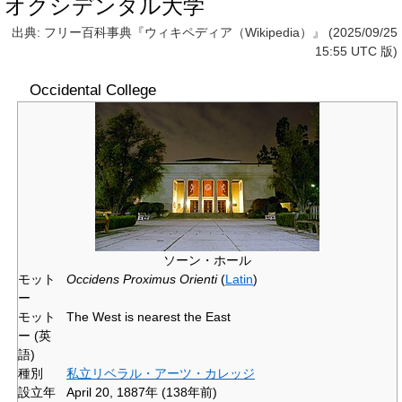
オクシデンタル大学
出典: フリー百科事典『ウィキペディア（Wikipedia）』 (2025/09/25
15:55 UTC 版)
Occidental College
ソーン・ホール
モット
Occidens Proximus Orienti
(
Latin
)
ー
モット
The West is nearest the East
ー (英
語)
種別
私立
リベラル・アーツ・カレッジ
設立年
April 20, 1887年
(138年前)