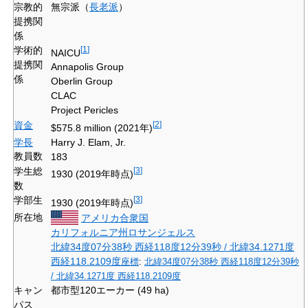
宗教的
無宗派（
長老派
）
提携関
係
学術的
[
1
]
NAICU
提携関
Annapolis Group
係
Oberlin Group
CLAC
Project Pericles
資金
[
2
]
$575.8 million (2021年)
学長
Harry J. Elam, Jr.
教員数
183
学生総
[
3
]
1930 (2019年時点)
数
学部生
[
3
]
1930 (2019年時点)
所在地
アメリカ合衆国
カリフォルニア州
ロサンジェルス
北緯34度07分38秒
西経118度12分39秒
/
北緯34.1271度
西経118.2109度
座標
:
北緯34度07分38秒
西経118度12分39秒
/
北緯34.1271度 西経118.2109度
キャン
都市型120エーカー (49 ha)
パス