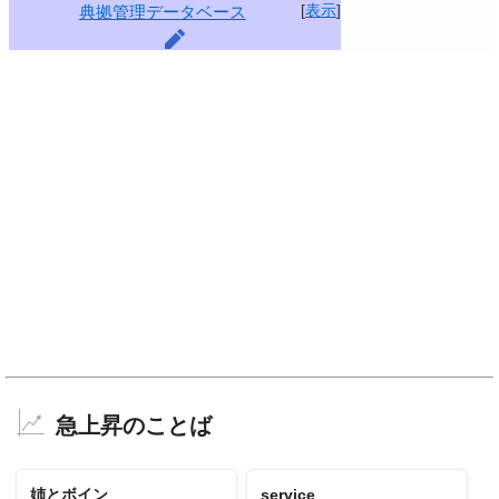
[
表示
]
典拠管理データベース
急上昇のことば
姉とボイン
service