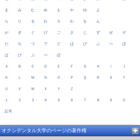
ま
み
む
め
も
や
ゆ
よ
ら
り
る
れ
ろ
わ
を
ん
が
ぎ
ぐ
げ
ご
ざ
じ
ず
ぜ
ぞ
だ
ぢ
づ
で
ど
ば
び
ぶ
べ
ぼ
ぱ
ぴ
ぷ
ぺ
ぽ
Ａ
Ｂ
Ｃ
Ｄ
Ｅ
Ｆ
Ｇ
Ｈ
Ｉ
Ｊ
Ｋ
Ｌ
Ｍ
Ｎ
Ｏ
Ｐ
Ｑ
Ｒ
Ｓ
Ｔ
Ｕ
Ｖ
Ｗ
Ｘ
Ｙ
Ｚ
１
２
３
４
５
６
７
８
９
０
記号
オクシデンタル大学のページの著作権