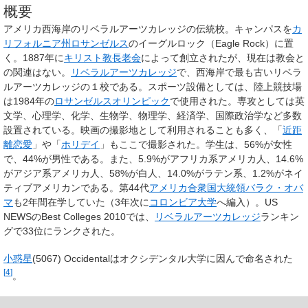
概要
アメリカ西海岸のリベラルアーツカレッジの伝統校。キャンパスを
カ
リフォルニア州
ロサンゼルス
のイーグルロック（Eagle Rock）に置
く。1887年に
キリスト教
長老会
によって創立されたが、現在は教会と
の関連はない。
リベラルアーツカレッジ
で、西海岸で最も古いリベラ
ルアーツカレッジの１校である。スポーツ設備としては、陸上競技場
は1984年の
ロサンゼルスオリンピック
で使用された。専攻としては英
文学、心理学、化学、生物学、物理学、経済学、国際政治学など多数
設置されている。映画の撮影地として利用されることも多く、「
近距
離恋愛
」や「
ホリデイ
」もここで撮影された。学生は、56%が女性
で、44%が男性である。また、5.9%がアフリカ系アメリカ人、14.6%
がアジア系アメリカ人、58%が白人、14.0%がラテン系、1.2%がネイ
ティブアメリカンである。第44代
アメリカ合衆国
大統領
バラク・オバ
マ
も2年間在学していた（3年次に
コロンビア大学
へ編入）。US
NEWSのBest Colleges 2010では、
リベラルアーツカレッジ
ランキン
グで33位にランクされた。
小惑星
(5067) Occidentalはオクシデンタル大学に因んで命名された
[
4
]
。