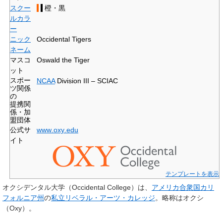
スクー
橙・黒
ルカラ
ー
ニック
Occidental Tigers
ネーム
マスコ
Oswald the Tiger
ット
スポー
NCAA
Division III – SCIAC
ツ関係
の
提携関
係・加
盟団体
公式サ
www
.oxy
.edu
イト
テンプレートを表示
オクシデンタル大学
（Occidental College）は、
アメリカ合衆国
カリ
フォルニア州
の
私立
リベラル・アーツ・カレッジ
。略称は
オクシ
（Oxy）。