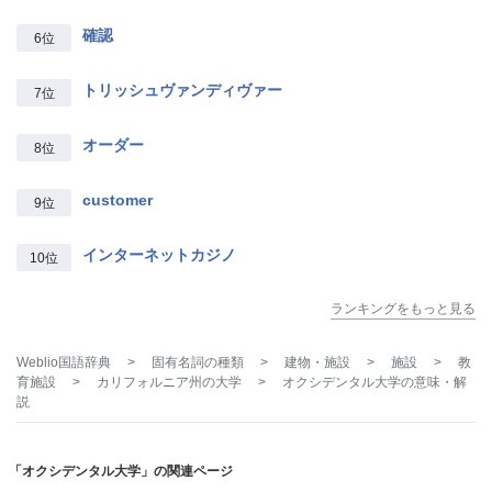
確認
6位
トリッシュヴァンディヴァー
7位
オーダー
8位
customer
9位
インターネットカジノ
10位
ランキングをもっと見る
Weblio国語辞典
>
固有名詞の種類
>
建物・施設
>
施設
>
教
育施設
>
カリフォルニア州の大学
>
オクシデンタル大学
の意味・解
説
「オクシデンタル大学」の関連ページ