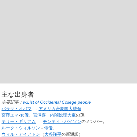
主な出身者
主要記事：
w:List of Occidental College people
バラク・オバマ
-
アメリカ合衆国大統領
宮澤エマ
-
女優
。
宮澤喜一
内閣総理大臣
の孫
テリー・ギリアム
-
モンティ・パイソン
のメンバー。
ルーク・ウィルソン
-
俳優
。
ウィル・アイアトン
（
大谷翔平
の新通訳）