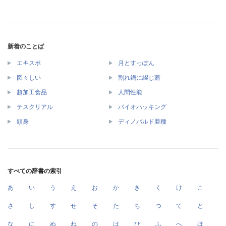
新着のことば
エキスポ
月とすっぽん
図々しい
割れ鍋に綴じ蓋
超加工食品
人間性能
テスクリアル
バイオハッキング
頭身
ディノバルド亜種
すべての辞書の索引
あ
い
う
え
お
か
き
く
け
こ
さ
し
す
せ
そ
た
ち
つ
て
と
な
に
ぬ
ね
の
は
ひ
ふ
へ
ほ