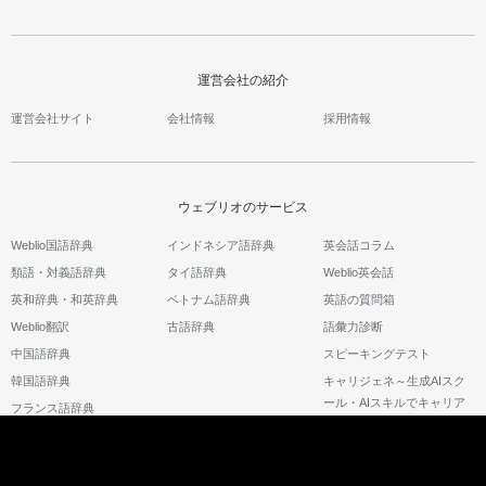
運営会社の紹介
運営会社サイト
会社情報
採用情報
ウェブリオのサービス
Weblio国語辞典
インドネシア語辞典
英会話コラム
類語・対義語辞典
タイ語辞典
Weblio英会話
英和辞典・和英辞典
ベトナム語辞典
英語の質問箱
Weblio翻訳
古語辞典
語彙力診断
中国語辞典
スピーキングテスト
韓国語辞典
キャリジェネ～生成AIスク
ール・AIスキルでキャリア
フランス語辞典
アップ～