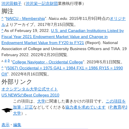
渋沢田鶴子
（
渋沢栄一記念財団
業務執行理事）
脚注
^
“
NAICU - Membership
”.
Naicu.edu
. 2015年11月9日時点の
オリジナ
ル
よりアーカイブ。2017年7月15日閲覧。
^
As of February 19, 2022.
U.S. and Canadian Institutions Listed by
Fiscal Year 2021 Endowment Market Value and Change in
Endowment Market Value from FY20 to FY21
(Report). National
Association of College and University Business Officers and TIAA. 19
February 2022
. 2022年2月20日閲覧
.
a
b
^
“
College Navigator - Occidental College
”. 2023年5月1日閲覧。
^
“
(5067) Occidental = 1975 GA1 = 1984 FX1 = 1986 RY15 = 1990
OX
”. 2022年8月16日閲覧。
外部リンク
オクシデンタル大学公式サイト
US.NEWSのBest Colleges 2010
この項目は、
大学
に関連した
書きかけの項目
です。
この項目を
加筆・訂正
などしてくださる
協力者を求めています
（
P:教育
/
PJ
大学
）。
表示
編集